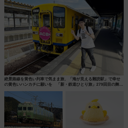
8/1～31）
絶景路線を黄色い列車で気まま旅、「海が見える難読駅」で幸せ
の黄色いハンカチに願いを 「新・鉄道ひとり旅」279回目の舞台
は「島原鉄道」