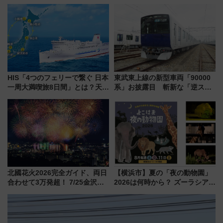
白山比咩神社をモチーフにした
神秘的なデザイン
HIS「4つのフェリーで繋ぐ 日本
東武東上線の新型車両「90000
一周大満喫旅8日間」とは？天橋
系」お披露目 斬新な「逆スラ
立・小樽・日光東照宮など全国
ント式」の先頭形状と明るく開
の絶景＆限定グルメを網羅！煩
放的な車内空間に注目、デビュ
雑な手続きも不要でお手軽に楽
ーは9月
しめるプランが登場
北國花火2026完全ガイド、両日
【横浜市】夏の「夜の動物園」
合わせて3万発超！ 7/25金沢大
2026は何時から？ ズーラシア・
会・8/1川北大会の2つの花火大
野毛山・金沢の電車アクセスや
会の日程・アクセス・観覧席ま
見どころ、限定イベントを徹底
とめ（石川県）
解説！