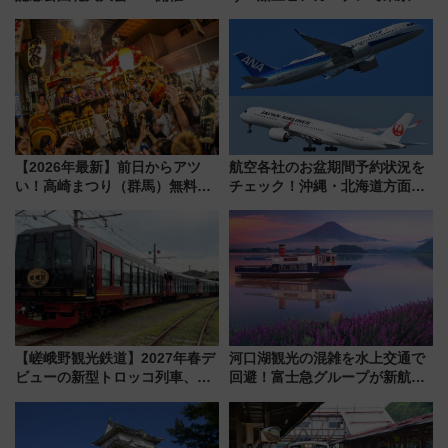
5000発の花火が夜を彩る 今年は
の夜景を眺めながら軽く一
混雑に要注意、その理由は
杯……工場直送生ビールや島グ
ルメが美味い
【2026年最新】前日からアツ
航空各社のお盆期間予約状況を
い！高崎まつり（群馬）無料観
チェック！沖縄・北海道方面は
覧エリアから初開催100人みこ
予約急増中、いまから狙うべき
しまで
日は？
【嵯峨野観光鉄道】2027年春デ
河口湖観光の混雑を水上交通で
ビューの新型トロッコ列車、い
回避！富士急グループが新航路
よいよ試運転開始へ！現行車両
「大石公園ライン」7月17日よ
は2026年で引退
り運航