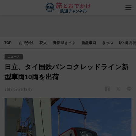
TOP
おでかけ
花火
青春18きっぷ
新型車両
きっぷ
駅･街 再
ニュース
日立、タイ国鉄バンコクレッドライン新
型車両10両を出荷
2019.09.26 19:09