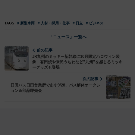
TAGS
# 新型車両
# 人材・採用・仕事
# 日立
# ビジネス
「ニュース」一覧へ
前の記事
JR九州のミッキー新幹線に10月限定ハロウィン装
飾 有田焼や来民うちわなど”九州”を感じるミッキ
ーグッズも登場
次の記事
日田バス日田営業所であす9/28、バス解体オークシ
ョン＆部品即売会