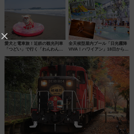
開発、バスタ新潟構想まで徹底
解説！
愛犬と電車旅！近鉄の観光列車
全天候型屋内プール「日光霧降
「つどい」で行く「わんわん列
VIVA！ハワイアン」18日から営
車」第5弾！海辺のBBQも楽し
業開始 小さなお子様連れのフ
める日帰りツアー
ァミリーから大人まで幅広い世
代が一日中楽しる夏のリゾート
を楽しんで