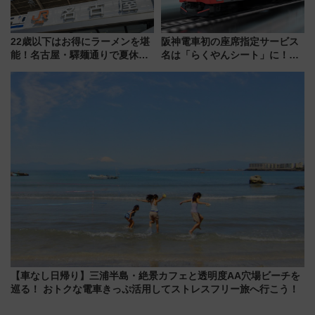
22歳以下はお得にラーメンを堪
阪神電車初の座席指定サービス
能！名古屋・驛麺通りで夏休み
名は「らくやんシート」に！新
限定「U22応援割り」が7月21日
型3000系で大阪梅田～山陽姫路
よりスタート
を快適移動
【車なし日帰り】三浦半島・絶景カフェと透明度AA穴場ビーチを
巡る！ おトクな電車きっぷ活用してストレスフリー旅へ行こう！