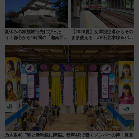
夏休みの家族旅行先にぴった
【2026夏】女満別空港からその
り！都心から1時間の「湘南西エ
まま使える！JR石北本線＆バス
リア」満喫ガイド 鎌倉・江の
乗り放題「北見・網走周遊フリ
島とは異なる魅力を持つ今夏の
ーパス」でおトクに道東観光
注目スポット
（8/3発売）
乃木坂46〝駅と新幹線に降臨〟音声ARで響くメンバーの声「真夏