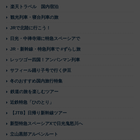
楽天トラベル 国内宿泊
観光列車・寝台列車の旅
JRで北陸に行こう！
日光・中禅寺湖に特急スペーシアで
JR・新幹線・特急列車で #ずらし旅
レッツゴー四国！アンパンマン列車
サフィール踊り子号で行く伊豆
冬のおすすめ国内旅行特集
鉄道の旅を楽しむツアー
近鉄特急「ひのとり」
【JTB】日帰り新幹線ツアー
新型特急スペーシアXで日光鬼怒川へ
立山黒部アルペンルート