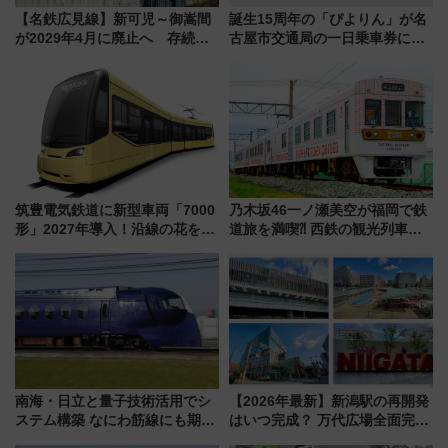
【名鉄広見線】新可児～御嵩間
誕生15周年の「ぴよりん」が名
が2029年4月に廃止へ 存続協
古屋市交通局の一日乗車券に！
議終了で100年の歴史に幕
東山線では貸切電車も登場【限
定1万5000枚】
筑豊電気鉄道に新型車両「7000
乃木坂46一ノ瀬美空が福岡で鉄
形」2027年導入！沿線の花をイ
道旅を満喫⁈ 西鉄の観光列車
メージしたイエローを採用 車
「THE RAIL KITCHEN
内は落ち着いたゆとりある空間
CHIKUGO」で巡る福岡･太宰
に
府･柳川の旅！YouTubeが公開
に
南海・日立と量子技術活用でシ
【2026年最新】新潟駅の再開発
ステム構築 なにわ筋線にも期待
はいつ完成？ 万代広場全面完成
乗務員・車両計画作業を短縮へ
から「にいがた2キロ」・古町再