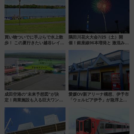
情報まとめ
買い物ついでに手ぶらで水上散
隅田川花火大会7/25（土）開
歩！ この夏行きたい越谷レイク
催！銀座線96本増発と 激混みの
タウンの新たな水辺の憩いエリ
「浅草駅」を回避する最寄り駅･
ア「LAKESIDE PARK」（埼玉
アクセス攻略法、2万発の花火が
県越谷市）
都心の夜に！
成田空港の”未来予想図”が決
愛媛OV新アリーナ構想、伊予市
定！商業施設も入る巨大ワンタ
「ウェルピア伊予」が急浮上！
ーミナル、京成の高架新駅整備
サイボウズ青野社長の参加表明
で新型特急が品川･羽田とを結
で探る鉄道アクセスの未来
ぶ！ JR空港駅は2面3線化！