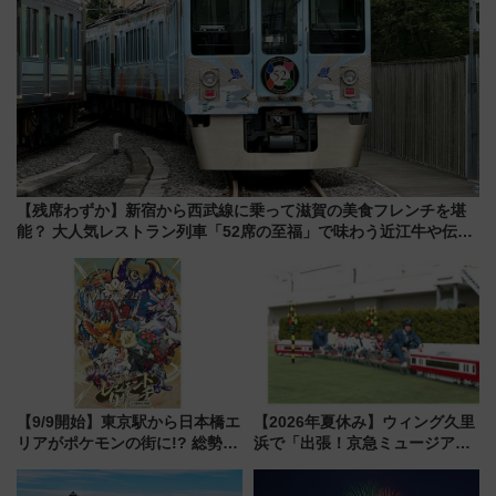
【残席わずか】新宿から西武線に乗って滋賀の美食フレンチを堪
能？ 大人気レストラン列車「52席の至福」で味わう近江牛や伝統
文化の特別コラボ
【9/9開始】東京駅から日本橋エ
【2026年夏休み】ウィング久里
リアがポケモンの街に!? 総勢
浜で「出張！京急ミュージア
100匹以上が出現「レジェンド
ム」開催！入場無料でスタンプ
リサーチ」本格謎解き・グッズ
ラリーや子ども制服撮影も