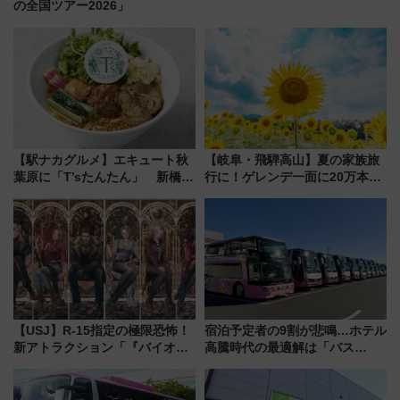
の全国ツアー2026」
【駅ナカグルメ】エキュート秋
【岐阜・飛騨高山】夏の家族旅
葉原に「T’sたんたん」 新橋に
行に！ゲレンデ一面に20万本の
551蓬莱のDNAを継ぐ「東京豚
ひまわりが咲き誇る「アルコピ
饅」、オムライス専門店「肉と
アひまわり園」開園
たまご」新グルメ続々登場！
【2026年8月】
【USJ】R-15指定の極限恐怖！
宿泊予定者の9割が悲鳴…ホテル
新アトラクション「『バイオハ
高騰時代の最適解は「バス
ザード レクイエム』 ザ・ダイ
泊」!? WILLER最新調査で判明
ブ」今秋登場 ―予測不能の恐
した、推し活遠征や観光時のリ
怖に泣き叫べ―
アルな懐事情