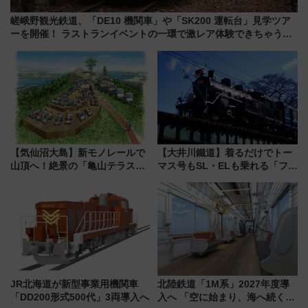
嵯峨野観光鉄道、「DE10 機関車」や「SK200 運転台」見学ツア
ーを開催！ ラストランイベントの一環で激レア体験できちゃうか
も 参加方法やスケジュールをご紹介
【気仙沼大島】新モノレールで
【大井川鐵道】着るだけでトー
山頂へ！絶景の「亀山テラス
マス号もSL・ELも乗れる「フリ
360°」が7月19日オープン、休
ーきっぷTシャツ」8月6日より
暇村のお得な日帰りプランも登
受注販売
場
JR北海道が新型事業用機関車
北陸鉄道「1M系」2027年度導
「DD200形式500代」3両導入へ
入へ 「空に始まり、海へ続く」