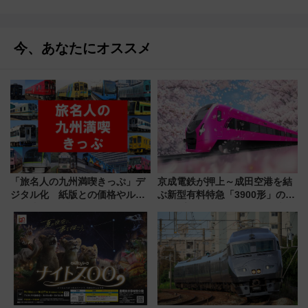
今、あなたにオススメ
「旅名人の九州満喫きっぷ」デ
京成電鉄が押上～成田空港を結
ジタル化 紙版との価格やルー
ぶ新型有料特急「3900形」のコ
ルの違いを解説
ンセプト・デザイン公開 愛称
募集も実施