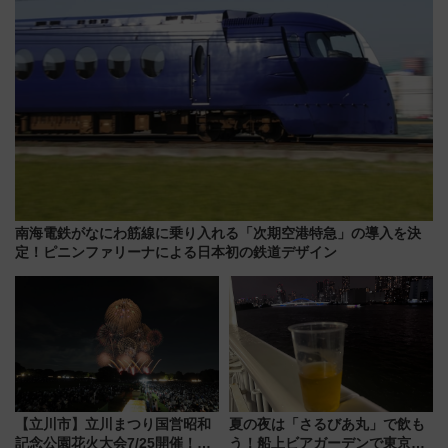
南海電鉄がなにわ筋線に乗り入れる「次期空港特急」の導入を決
定！ピニンファリーナによる日本初の鉄道デザイン
【立川市】立川まつり国営昭和
夏の夜は「さるびあ丸」で飲も
記念公園花火大会7/25開催！
う！船上ビアガーデンで東京湾