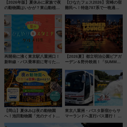
【2026年版】夏休みに家族で夜
【ひなたフェス2026】宮崎の宿
の動物園はいかが？東山動植物
難民へ！特急787系で一晩過ご
園＆のんほいパーク「ナイト
せる夜間滞在型イベント「スワ
ZOO」開催情報
ローおひさま」が救世主に？
再開発に沸く東京駅八重洲口！
【2026夏】都立明治公園ビアガ
新幹線・バス乗車前に寄りたい
ーデン＆野外映画！「SUMMER
「ヤエチカ」2026年夏の「ひん
LOUNGE」のアクセスと上映ス
やり＆スタミナグルメ」6選【新
ケジュール 夜風とビール、映画
店舗も！】
を満喫！
【岡山】夏休みは夜の動物園
東京八重洲・バスタ新宿からサ
へ！池田動物園「光のナイトズ
マーランドへ直行バス運行！ お
ー2026」で光と動物が彩る特別
トクな1Dayパスで夏のプールと
な夜
推し活を楽しもう！（2026年