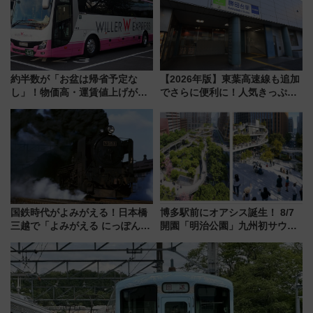
約半数が「お盆は帰省予定な
【2026年版】東葉高速線も追加
し」！物価高・運賃値上げが財
でさらに便利に！人気きっぷ
布を直撃、往復1万円以内なら帰
「サンキューちばフリーパス」
りたいけど……【WILLER お盆
今年も発売 秋・早春に千葉県を
帰省動向調査】
巡るなら使い勝手・コスパ抜群
国鉄時代がよみがえる！日本橋
博多駅前にオアシス誕生！ 8/7
三越で「よみがえる にっぽんの
開園「明治公園」九州初サウナ
鉄道展」7/22-8/3開催、広田尚
TOTOPAや日本一のピザなど絶
敬の名作写真も、駅弁フェスも
品グルメ登場で駅前の過ごし方
同時開催！
はどう変わる？