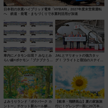
日本初の水素ハイブリッド電車「HYBARI」2027年度末営業運転
へ 鉄道・発電・まちづくりで水素利活用が加速
車内にメタモン出現？ みなとみ
JALとマリオットの強力タッ
らい線×ポケモン「ブクブクうみ
グ！ フライトと宿泊のステイタ
ぞこの街」ラッピング電車が運
スマッチでFLY ON ポイントや
行開始に！ この夏は直通列車で
上級会員資格を効率よく獲得す
横浜へ！
る方法を解説
よみうりランド「ポケパーク カ
【岐阜・飛騨高山】夏の家族旅
ントー」チケット新ルール解
行に！ゲレンデ一面に20万本の