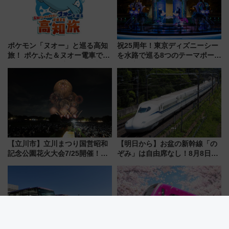
ポケモン「ヌオー」と巡る高知
祝25周年！東京ディズニーシー
旅！ ポケふた＆ヌオー電車で楽
を水路で巡る8つのテーマポート
しむ鉄道スタンプラリーで土佐
と限定デコレーションを解説
路の絶景と絶品グルメを満喫！
（7月18日スタート）
【立川市】立川まつり国営昭和
【明日から】お盆の新幹線「の
記念公園花火大会7/25開催！
ぞみ」は自由席なし！8月8日午
5000発の花火が夜を彩る 今年は
前はほぼ満席…でも数時間ズラ
混雑に要注意、その理由は
せば空きが見つかることも 混
雑避ける「空席」探しのコツ