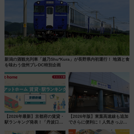
新潟の酒観光列車「越乃Shu*Kura」が長野県内初運行！ 地酒と食
を味わう信州プレDC特別企画
【2026年最新】京都府の賃貸・
【2026年版】東葉高速線も追加
駅ランキング発表！「丹波口」
でさらに便利に！人気きっぷ
の大躍進と「西大路」人気の理
「サンキューちばフリーパス」
由は？
今年も発売 秋・早春に千葉県を