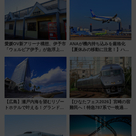
愛媛OV新アリーナ構想、伊予市
ANAが機内持ち込みを厳格化
「ウェルピア伊予」が急浮上！
【夏休みの移動に注意！】ハン
サイボウズ青野社長の参加表明
ドバッグやPCケースも対象の
で探る鉄道アクセスの未来
「身の回り品」新サイズ制限
(40×30×20cm)おさらい
【広島】瀬戸内海を望むリゾー
【ひなたフェス2026】宮崎の宿
トホテルで叶える！グランドプ
難民へ！特急787系で一晩過ご
リンスホテル広島のフォトウエ
せる夜間滞在型イベント「スワ
ディング＆カジュアルパーティ
ローおひさま」が救世主に？
ープラン