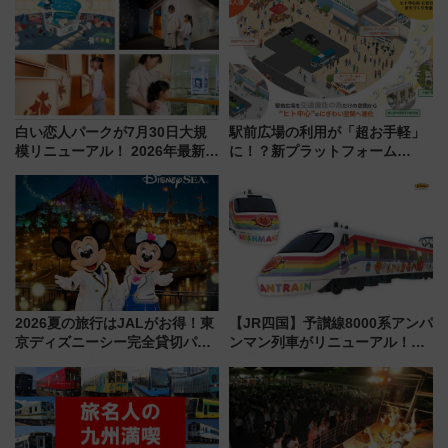
巡るなら使い勝手・コスパ抜群
白い恋人パークが7月30日大規
駅前広場の利用が「超お手軽」
模リニューアル！ 2026年最新の
に！？新プラットフォーム
新エリア・工場見学の見どころ
「HirakeBA」8月3日始動、ス
と料金・アクセスを徹底解説
マホで簡単申請 物販や演奏会な
（札幌市）
どに【JR東日本】
2026夏の旅行はJALがお得！東
【JR四国】予讃線8000系アンパ
京ディズニーシー完全貸切パー
ンマン列車がリニューアル！内
ティー招待券が当たるキャンペ
外装デザイン公開 デビューは
ーン始まる 条件は「夏の国内
今年12月
線に2回搭乗」