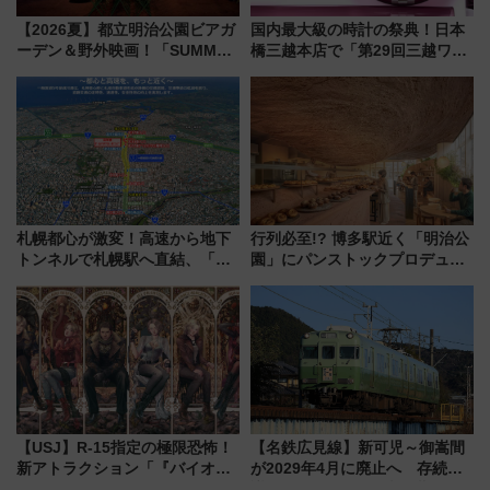
【2026夏】都立明治公園ビアガ
国内最大級の時計の祭典！日本
ーデン＆野外映画！「SUMMER
橋三越本店で「第29回三越ワー
LOUNGE」のアクセスと上映ス
ルドウォッチフェア」開幕
ケジュール 夜風とビール、映画
【2026年8月5日～25日】
を満喫！
札幌都心が激変！高速から地下
行列必至!? 博多駅近く「明治公
トンネルで札幌駅へ直結、「創
園」にパンストックプロデュー
成川通都心アクセス道路」が7月
スの新業態『Land Bageri』8/7
から本格着工、延長4.8km整備
オープン 秋からはビストロ営業
事業の全貌
も！
【USJ】R-15指定の極限恐怖！
【名鉄広見線】新可児～御嵩間
新アトラクション「『バイオハ
が2029年4月に廃止へ 存続協
ザード レクイエム』 ザ・ダイ
議終了で100年の歴史に幕