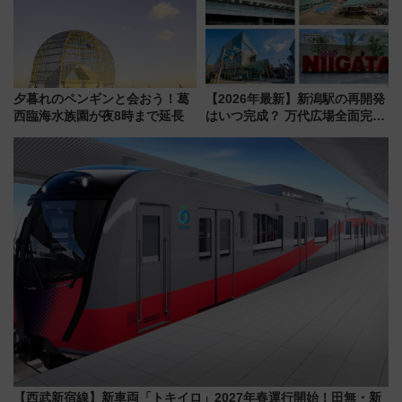
夕暮れのペンギンと会おう！葛
【2026年最新】新潟駅の再開発
西臨海水族園が夜8時まで延長
はいつ完成？ 万代広場全面完成
から「にいがた2キロ」・古町再
開発、バスタ新潟構想まで徹底
解説！
【西武新宿線】新車両「トキイロ」2027年春運行開始！田無・新