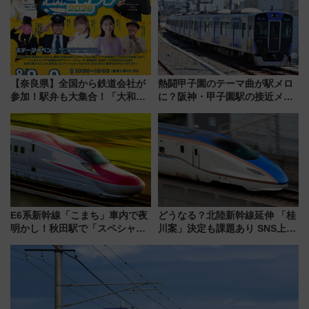
【奈良県】全国から鉄道会社が
熱闘甲子園のテーマ曲が駅メロ
参加！駅弁も大集合！「大和鉄
に？阪神・甲子園駅の接近メロ
道まつり2026」が8月8日・9日
ディがVaundy「かげろう」×向
に開催決定
谷実アレンジの特別仕様へ、8月
5日始発から
E6系新幹線「こまち」車内で夜
どうなる？北陸新幹線延伸 「桂
明かし！秋田駅で「スペシャル
川案」決定も課題あり SNS上の
ナイト」8月開催、料金や予約方
声は
法は？