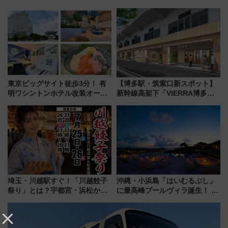
説！購入制限の緩和と入場時の
ひまわりが咲き誇る「アルコピ
本人確認が11月スタート
アひまわり園」開園
東京ビッグサイト徒歩3分！ 有
【博多駅・筑紫口新スポット】
明ワシントンホテル改装オープ
新幹線高架下「VIERRA博多テ
ン直前「ゆりかもめ運転台付き
ラス」が9/18開業！九州初出店
客室」や海鮮丼が人気の朝食ビ
など注目の全6店舗 「博多活憩
ュッフェを現地レポ
通り」も一新
埼玉・川越駅すぐ！「川越餃子
沖縄・小浜島「はいむるぶし」
祭り」とは？宇都宮・浜松から
に最高峰プールヴィラ誕生！ 石
ご当地和牛まで全国の人気餃子
垣島から船で向かう究極のご褒
を食べ比べ【7月25日・26日開
美旅「何もしない贅沢」を体験
催】
してみない？