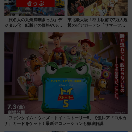
「旅名人の九州満喫きっぷ」デ
東北最大級！郡山駅前で7万人規
ジタル化 紙版との価格やルー
模のビアガーデン「サマーフェ
ルの違いを解説
スタ IN KORIYAMA 2026」
7/24-26開催！ 有料席はJRE
MALLで予約可能
「ファンタイム・ウィズ・トイ・ストーリー5」で激レア『ロルカ
ナ』カードをゲット！最新デコレーションも徹底解説