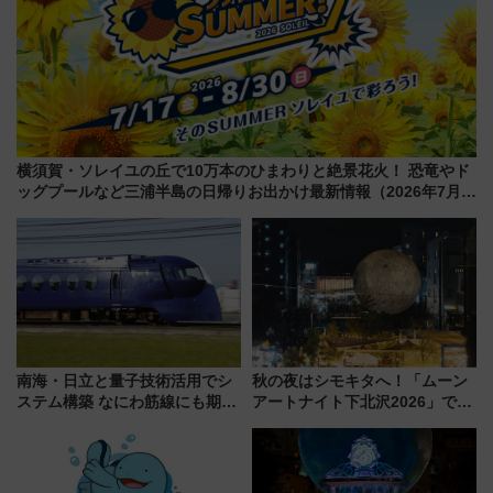
横須賀・ソレイユの丘で10万本のひまわりと絶景花火！ 恐竜やド
ッグプールなど三浦半島の日帰りお出かけ最新情報（2026年7月
17日～開催）
南海・日立と量子技術活用でシ
秋の夜はシモキタへ！「ムーン
ステム構築 なにわ筋線にも期待
アートナイト下北沢2026」でイ
乗務員・車両計画作業を短縮へ
マーシブシアターやアート巡り
を満喫しよう