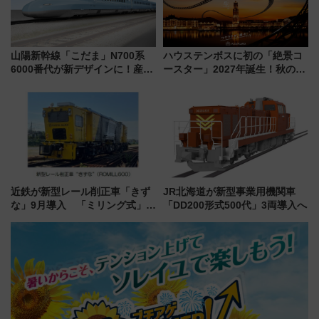
山陽新幹線「こだま」N700系
ハウステンボスに初の「絶景コ
6000番代が新デザインに！産学
ースター」2027年誕生！秋の
連携で描く瀬戸内の波模様 運
「すんごいハロウィン」見どこ
用は今冬から
ろも一挙紹介
近鉄が新型レール削正車「きず
JR北海道が新型事業用機関車
な」9月導入 「ミリング式」採
「DD200形式500代」3両導入へ
用でメンテナンス作業を効率
化！安全性や乗り心地の向上に
貢献するだけでなく、全線区で
活躍するための仕組みも