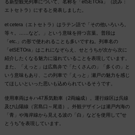
る新型観光列車について、名称を「etSETOra」（読み：
エトセトラ）にすると発表しました。
et cetera（エトセトラ）はラテン語で「その他いろいろ。
等々。……など。」という意味を持つ言葉。普段は
「etc.」の形で使われることも多いですね。列車名の
「etSETOra」はこれになぞらえ、せとうちが次から次に
紹介したくなる魅力に溢れていることを表現しています。
また、「えっと」は広島弁で「たくさんの」「多くの」と
いう意味もあり、この列車で「えっと」瀬戸の魅力を感じ
てほしいといった思いも込められているそうです。
使用車両はキハ47系気動車（2両編成）。運行線区は呉線
及び山陽線（宮島口～尾道）。外観デザインは瀬戸内海の
「青」や海岸線から見える波の「白」などを使用して”せ
とうち”を表現しています。