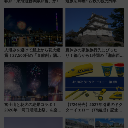
駅弁「東海道新幹線弁当」が7月
道旅を満喫⁈ 西鉄の観光列車
21日にリニューアル発売
「THE RAIL KITCHEN
CHIKUGO」で巡る福岡･太宰
府･柳川の旅！YouTubeが公開
に
人混みを避けて船上から花火鑑
夏休みの家族旅行先にぴった
賞！27,500円の「直前割」隅田
り！都心から1時間の「湘南西エ
川花火クルーズはデパ地下グル
リア」満喫ガイド 鎌倉・江の
メも持ち込みOK
島とは異なる魅力を持つ今夏の
注目スポット
富士山と花火の絶景コラボ！
【7/24発売】2027年引退のドク
2026年「河口湖湖上祭」を楽し
ターイエロー（T5編成）記念グ
む完全ガイド＆鉄道アクセスの
ッズ7種が登場！ 新幹線車内放
ススメ
送の目覚まし時計など通販・販
売店舗まとめ