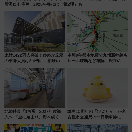
所沢にも停車 2028年春には「第2弾」も
来館1422万人突破！ゆめが丘駅
令和8年熊本地震で九州新幹線も
の乗降人員は2.4倍に 相鉄いず
レール破断など確認 現在の運
み野線「ゆめが丘ソラトス」2周
転見合わせ状況と交通網への影
年祭にそうにゃん＆DB.スター
響
マンが登場
北陸鉄道「1M系」2027年度導
誕生15周年の「ぴよりん」が名
入へ 「空に始まり、海へ続く」
古屋市交通局の一日乗車券に！
白山比咩神社をモチーフにした
東山線では貸切電車も登場【限
神秘的なデザイン
定1万5000枚】