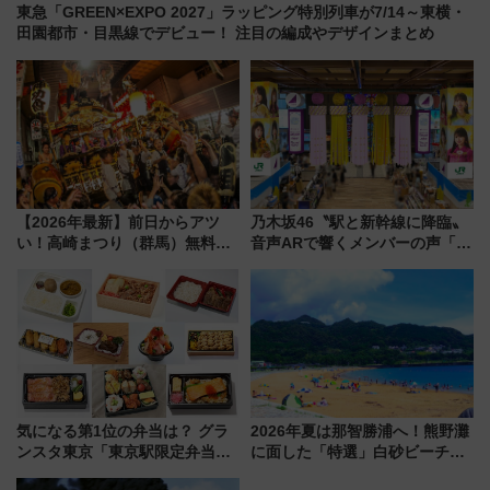
東急「GREEN×EXPO 2027」ラッピング特別列車が7/14～東横・
田園都市・目黒線でデビュー！ 注目の編成やデザインまとめ
【2026年最新】前日からアツ
乃木坂46〝駅と新幹線に降臨〟
い！高崎まつり（群馬）無料観
音声ARで響くメンバーの声「真
覧エリアから初開催100人みこ
夏の全国ツアー2026」
しまで
気になる第1位の弁当は？ グラ
2026年夏は那智勝浦へ！熊野灘
ンスタ東京「東京駅限定弁当
に面した「特選」白砂ビーチは
2026 売上ランキング」
必見 「第17回那智勝浦町花火大