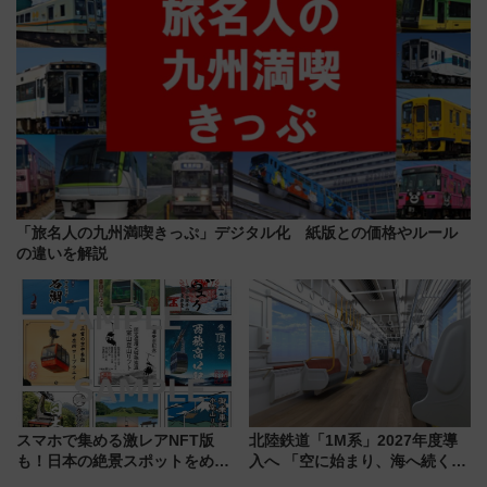
「旅名人の九州満喫きっぷ」デジタル化 紙版との価格やルール
の違いを解説
スマホで集める激レアNFT版
北陸鉄道「1M系」2027年度導
も！日本の絶景スポットをめぐ
入へ 「空に始まり、海へ続く」
って集める「索道印(さくどうい
白山比咩神社をモチーフにした