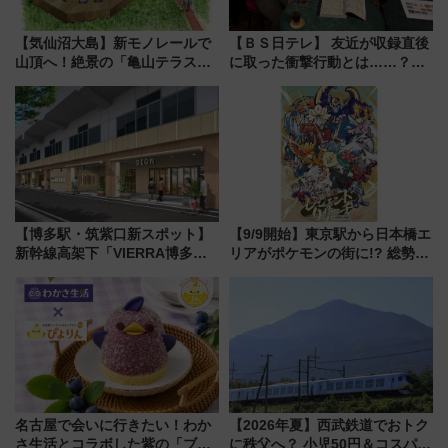
【気仙沼大島】新モノレールで
【ＢＳ日テレ】 友近が収録直後
山頂へ！絶景の「亀山テラス
に取った衝撃行動とは……？
360°」が7月19日オープン、休
『友近・礼二の妄想トレイン』
暇村のお得な日帰りプランも登
で極上の夏祭り鉄道旅を放送
場
【博多駅・筑紫口新スポット】
【9/9開始】東京駅から日本橋エ
新幹線高架下「VIERRA博多テ
リアがポケモンの街に!? 総勢
ラス」が9/18開業！九州初出店
100匹以上が出現「レジェンド
など注目の全6店舗 「博多活憩
リサーチ」本格謎解き・グッズ
通り」も一新
情報まとめ
名古屋で会いに行きたい！わか
【2026年夏】西武鉄道でおトク
さ生活とコラボした紫の「ブル
に秩父へ？ 小児50円＆コスパ最