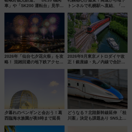
嵯峨野観光鉄道、「DE10 機関
札幌都心が激変！高速から地下
車」や「SK200 運転台」見学ツ
トンネルで札幌駅へ直結、「創
アーを開催！ ラストランイベン
成川通都心アクセス道路」が7月
トの一環で激レア体験できちゃ
から本格着工、延長4.8km整備
うかも 参加方法やスケジュール
事業の全貌
をご紹介
2026年「仙台七夕花火祭」を攻
2026年9月東京メトロダイヤ改
略！ 混雑回避の地下鉄アクセス
正！銀座線・丸ノ内線で合計
からまだ買える有料席情報、花
212本の大増発、混雑緩和に期
火前に楽しむ仙台観光ルートま
待
で解説！
夕暮れのペンギンと会おう！葛
どうなる？北陸新幹線延伸 「桂
西臨海水族園が夜8時まで延長
川案」決定も課題あり SNS上の
声は