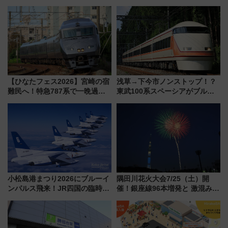
ースも アクセスや申込方法を解説
【ひなたフェス2026】宮崎の宿
浅草→下今市ノンストップ！？
難民へ！特急787系で一晩過ご
東武100系スペーシアがブルー
せる夜間滞在型イベント「スワ
リボン賞35周年記念で「デビュ
ローおひさま」が救世主に？
ー当時の停車駅」を再現 運転
時刻や特急券の買い方を紹介
小松島港まつり2026にブルーイ
隅田川花火大会7/25（土）開
ンパルス飛来！JR四国の臨時ダ
催！銀座線96本増発と 激混みの
イヤや駐車場予約を徹底解説
「浅草駅」を回避する最寄り駅･
アクセス攻略法、2万発の花火が
都心の夜に！