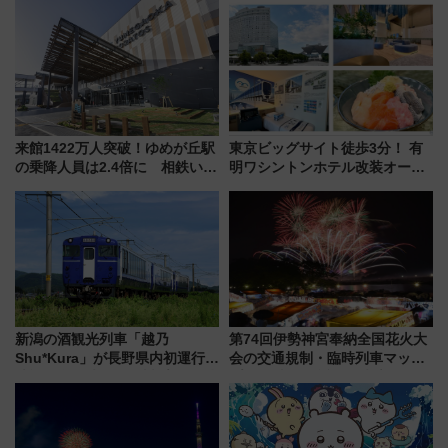
ん)」企画がスタート
神秘的なデザイン
来館1422万人突破！ゆめが丘駅
東京ビッグサイト徒歩3分！ 有
の乗降人員は2.4倍に 相鉄いず
明ワシントンホテル改装オープ
み野線「ゆめが丘ソラトス」2周
ン直前「ゆりかもめ運転台付き
年祭にそうにゃん＆DB.スター
客室」や海鮮丼が人気の朝食ビ
マンが登場
ュッフェを現地レポ
新潟の酒観光列車「越乃
第74回伊勢神宮奉納全国花火大
Shu*Kura」が長野県内初運行！
会の交通規制・臨時列車マッ
地酒と食を味わう信州プレDC特
プ！JR東海・近鉄で快適にアク
別企画
セス