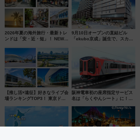
2026年夏の海外旅行・最新トレ
9月10日オープンの直結ビル
ンドは「安・近・短」！ NEWT
「ekubo京成」誕生で、スカイ
調査から読み解く、最新の人気
ライナーも停まる巨大ハブ駅・
渡航先TOP5とは？ 円安時代の
新鎌ヶ谷はどう変わる？ 全テナ
旅行術
ント情報も公開！
【推し活×遠征】好きなライブ会
阪神電車初の座席指定サービス
場ランキングTOP3！ 東京ドー
名は「らくやんシート」に！新
ムや大阪城ホールが選ばれる理
型3000系で大阪梅田～山陽姫路
由と交通アクセス術、ライブ会
を快適移動
場に何を求める？