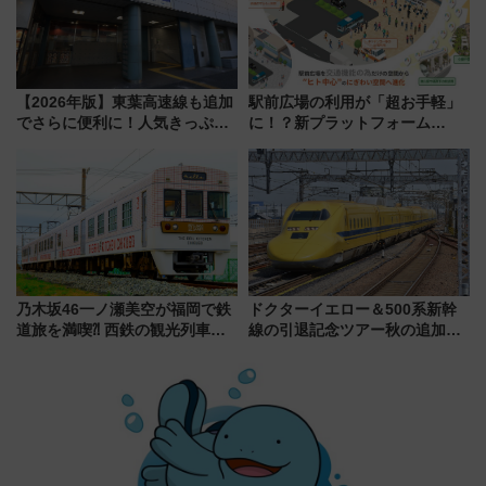
【2026年版】東葉高速線も追加
駅前広場の利用が「超お手軽」
でさらに便利に！人気きっぷ
に！？新プラットフォーム
「サンキューちばフリーパス」
「HirakeBA」8月3日始動、ス
今年も発売 秋・早春に千葉県を
マホで簡単申請 物販や演奏会な
巡るなら使い勝手・コスパ抜群
どに【JR東日本】
乃木坂46一ノ瀬美空が福岡で鉄
ドクターイエロー＆500系新幹
道旅を満喫⁈ 西鉄の観光列車
線の引退記念ツアー秋の追加企
「THE RAIL KITCHEN
画が決定！乗車体験やグッズ・
CHIKUGO」で巡る福岡･太宰
ホテル情報まとめ
府･柳川の旅！YouTubeが公開
に