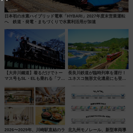
日本初の水素ハイブリッド電車「HYBARI」2027年度末営業運転
へ 鉄道・発電・まちづくりで水素利活用が加速
【大井川鐵道】着るだけでトー
長良川鉄道が臨時列車を運行！
マス号もSL・ELも乗れる「フリ
ユネスコ無形文化遺産にも登録
ーきっぷTシャツ」8月6日より
された「郡上おどり」楽しむ人
受注販売
に 乗車には予約が必要
2026〜2029年、川崎駅直結のラ
北九州モノレール、新型車両導