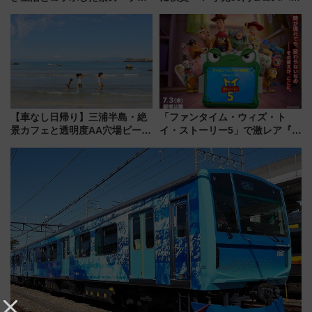
ーベリーぴよりん」期間限定販
強きっぷで「安・近・短」な家
売
族旅行！ 深夜の正丸トンネル探
検や特急ラビューも
【車なし日帰り】三浦半島・絶
「ファンタイム・ウィズ・ト
景カフェと透明度AA穴場ビーチ
イ・ストーリー5」で激レア『ロ
を巡る！ おトクな電車きっぷ活
ルカナ』カードをゲット！最新
用してストレスフリー旅へ行こ
デコレーションも徹底解説
う！