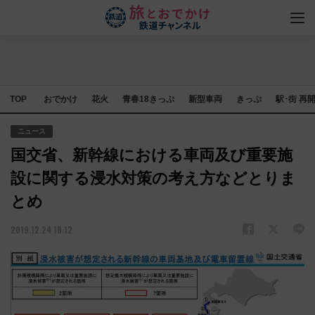
TOP
おでかけ
花火
青春18きっぷ
新型車両
きっぷ
駅･街 再
ニュース
国交省、新幹線における車両及び重要施
設に関する浸水対策の考え方などとりま
とめ
2019.12.24 18:12