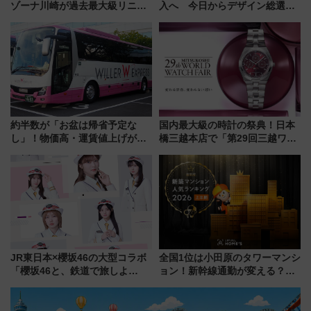
ゾーナ川崎が過去最大級リニュ
入へ 今日からデザイン総選挙
ーアル！ フードコート拡大など
始まる
「いつから何が変わるか」徹底
解説！
約半数が「お盆は帰省予定な
国内最大級の時計の祭典！日本
し」！物価高・運賃値上げが財
橋三越本店で「第29回三越ワー
布を直撃、往復1万円以内なら帰
ルドウォッチフェア」開幕
りたいけど……【WILLER お盆
【2026年8月5日～25日】
帰省動向調査】
JR東日本×櫻坂46の大型コラボ
全国1位は小田原のタワーマンシ
「櫻坂46と、鉄道で旅しよ
ョン！新幹線通勤が変える？
う。」が7月20日より始動！新
「住みたい街」の最新トレンド
潟・長野・庄内へ
【新築マンション人気ランキン
グ】