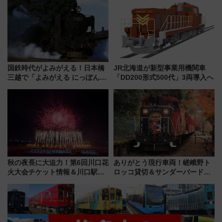
会」は8月11日開催！
国鉄時代がよみがえる！日本橋
JR北海道が新型事業用機関車
三越で「よみがえる にっぽんの
「DD200形式500代」3両導入へ
鉄道展」7/22-8/3開催、広田尚
敬の名作写真も、駅弁フェスも
同時開催！
秋の夜長に大迫力！第6回川口花
ありがとう現行車両！嵯峨野ト
火大会チケット情報＆川口駅か
ロッコ貸切＆サンダーバードレ
らのアクセスガイド
ストランで語り合う秋の京都
斉藤雪乃＆福原トシヒロと行
く！9月13日「京都の鉄道満喫
ツアー」開催