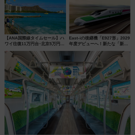
【ANA国際線タイムセール】ハ
East-iの後継機「E927形」2029
ワイ往復11万円台･北京5万円台
年度デビューへ！新たな「新幹
～、憧れのビジネスクラスも！
線専用検測車」の性能を徹底解
来春のGW旅行まで狙える激ア
説【JR東日本】
ツ路線まとめ（8/10まで）