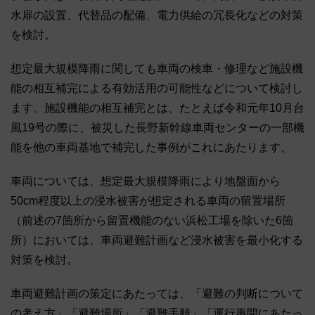
水扉の設置、代替品の配備、電力供給の冗長化などの対策
を検討。
想定最大規模降雨に関しても車両の検車・修理など施設機
能の相互補完による有効活用の可能性などについて検討し
ます。施設機能の相互補完とは、たとえば令和元年10月台
風19号の際に、被災した長野新幹線車両センターの一部機
能を他の車両基地で補完した事例がこれにあたります。
車両については、想定最大規模降雨により地盤面から
50cm程度以上の浸水被害が想定される車両の留置場所
（前述の7箇所から留置機能のない浜松工場を除いた6箇
所）においては、車両避難計画など浸水被害を最小化する
対策を検討。
車両避難計画の策定にあたっては、「避難の判断について
の考え方」「避難場所」「避難手順」「運行再開にあたっ