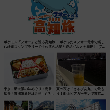
ポケモン「ヌオー」と巡る高知旅！ ポケふた＆ヌオー電車で楽し
む鉄道スタンプラリーで土佐路の絶景と絶品グルメを満喫！（7月
18日スタート）
東京～新大阪の味めぐり！定番
夏の夜は「さるびあ丸」で飲も
駅弁「東海道新幹線弁当」が7月
う！船上ビアガーデンで東京湾
21日にリニューアル発売
の夜景を眺めながら軽く一
杯……工場直送生ビールや島グ
ルメが美味い