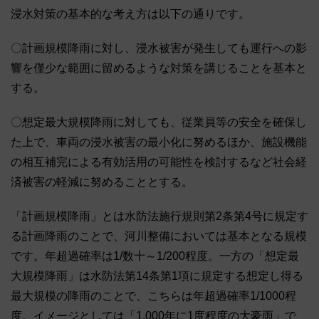
浸水対策の基本的な考え方は以下の通りです。
〇計画規模降雨に対し、浸水被害が発生しても運行への影
響を僅少な範囲に留めるような対策を講じることを基本と
する。
〇想定最大規模降雨に対しても、従業員等の安全を確保し
た上で、車両の浸水被害の最小化に努めるほか、施設機能
の相互補完による有効活用の可能性を検討するなど社会経
済被害の軽減に努めることとする。
「計画規模降雨」とは水防法施行規則第2条第4号に規定す
る計画降雨のことで、河川整備においては基本となる規模
です。年超過確率は1/数十～1/200程度。一方の「想定最
大規模降雨」は水防法第14条第1項に規定する想定し得る
最大規模の降雨のことで、こちらは年超過確率1/1000程
度。イメージとしては「1,000年に1度程度の大豪雨」で