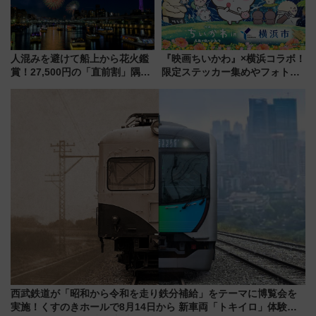
人混みを避けて船上から花火鑑
『映画ちいかわ』×横浜コラボ！
賞！27,500円の「直前割」隅田
限定ステッカー集めやフォトス
川花火クルーズはデパ地下グル
ポット、特別花火でみなとみら
メも持ち込みOK
いを満喫しよう（花火鑑賞会応
募は7/12まで！）
西武鉄道が「昭和から令和を走り鉄分補給」をテーマに博覧会を
実施！くすのきホールで8月14日から 新車両「トキイロ」体験ブ