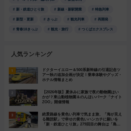
新・鉄道ひとり旅
新線・新駅開業
特急列車
新型・更新
きっぷ
観光列車
再開発
青春18きっぷ
観光・旅行
つくばエクスプレス
人気ランキング
ドクターイエロー＆500系新幹線の引退記念ツ
アー秋の追加企画が決定！乗車体験やグッズ・
ホテル情報まとめ
【2026年版】夏休みに家族で夜の動物園はい
かが？東山動植物園＆のんほいパーク「ナイト
ZOO」開催情報
絶景路線を黄色い列車で気まま旅、「海が見え
る難読駅」で幸せの黄色いハンカチに願いを
「新・鉄道ひとり旅」279回目の舞台は「島原
鉄道」