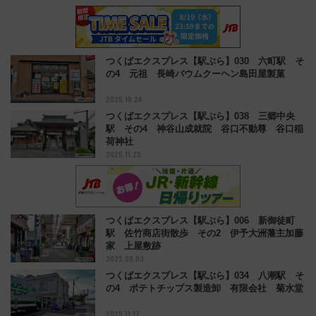
つくばエクスプレス【駅ぶら】030 六町駅 そ
の4 元祖 長崎バウムクーヘン島田屋製菓
2025.10.24
つくばエクスプレス【駅ぶら】038 三郷中央
駅 その4 神谷山成就院 谷口不動尊 谷口稲
荷神社
2025.11.25
つくばエクスプレス【駅ぶら】006 新御徒町
駅 佐竹商店街散歩 その2 伊予大洲藩主加藤
家 上屋敷跡
2025.09.03
つくばエクスプレス【駅ぶら】034 八潮駅 そ
の4 ポテトチップス製造卸 有限会社 菊水堂
2025.11.17