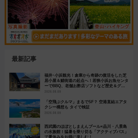
最新記事
福井･小浜観光！倉庫から奇跡の復活をした芝
居小屋＆鯖街道の起点へ！若狭小浜お魚センタ
ーでBBQ、老舗お酢店ソフトなど歴史＆グル
メ散歩
2026.08.09
「空飛ぶクルマ」まるでSF？ 空港直結エアタ
クシー構想も タイで検証
2026.08.09
西武園のほぼとしまえんプール×品川・八景島
の水族館！猛暑を乗り切る「アクティブパス」
で夏休みをお得に楽しむ！