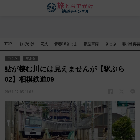
TOP
おでかけ
花火
青春18きっぷ
新型車両
きっぷ
駅･街 再
コラム
駅ぶら
鮎が棲む川には見えませんが【駅ぶら
02】相模鉄道09
2020.02.05 11:02