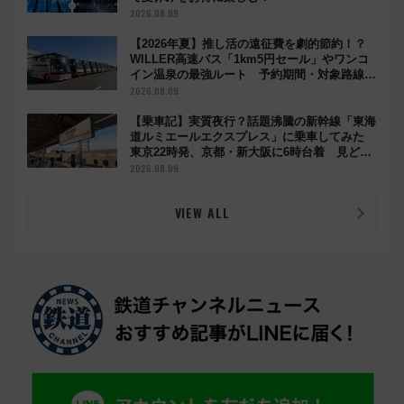
2026.08.09
【2026年夏】推し活の遠征費を劇的節約！？
WILLER高速バス「1km5円セール」やワンコ
イン温泉の最強ルート 予約期間・対象路線ま
とめ
2026.08.09
【乗車記】実質夜行？話題沸騰の新幹線「東海
道ルミエールエクスプレス」に乗車してみた
東京22時発、京都・新大阪に6時台着 見どこ
ろは岐阜羽島の素晴らし過ぎる朝
2026.08.09
VIEW ALL