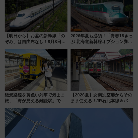
怖に泣き叫べ―
【明日から】お盆の新幹線「の
2026年夏も必須！「青春18きっ
ぞみ」は自由席なし！8月8日午
ぷ 北海道新幹線オプション券」
前はほぼ満席…でも数時間ズラ
自動改札対応ルールと途中下車
せば空きが見つかることも 混
の罠
雑避ける「空席」探しのコツ
絶景路線を黄色い列車で気まま
【2026夏】女満別空港からその
旅、「海が見える難読駅」で幸
まま使える！JR石北本線＆バス
せの黄色いハンカチに願いを
乗り放題「北見・網走周遊フリ
「新・鉄道ひとり旅」279回目
ーパス」でおトクに道東観光
の舞台は「島原鉄道」
（8/3発売）