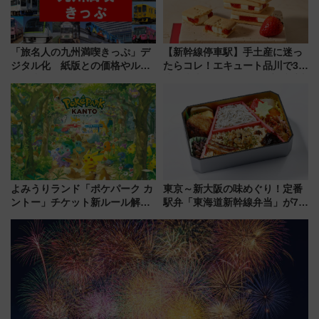
「旅名人の九州満喫きっぷ」デ
【新幹線停車駅】手土産に迷っ
ジタル化 紙版との価格やルー
たらコレ！エキュート品川で3年
ルの違いを解説
連続売上1位を獲得した定番手土
産スイーツとは？
よみうりランド「ポケパーク カ
東京～新大阪の味めぐり！定番
ントー」チケット新ルール解
駅弁「東海道新幹線弁当」が7月
説！購入制限の緩和と入場時の
21日にリニューアル発売
本人確認が11月スタート