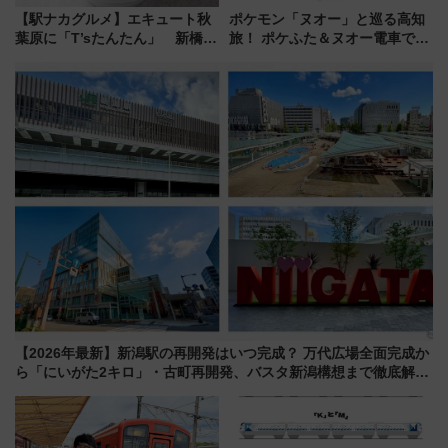
【駅ナカグルメ】エキュート秋
ポケモン「ヌオー」と巡る高知
葉原に「T’sたんたん」 新橋に
旅！ ポケふた＆ヌオー電車で楽
551蓬莱のDNAを継ぐ「東京豚
しむ鉄道スタンプラリーで土佐
饅」、オムライス専門店「肉と
路の絶景と絶品グルメを満喫！
たまご」新グルメ続々登場！
（7月18日スタート）
【2026年8月】
【2026年最新】新潟駅の再開発はいつ完成？ 万代広場全面完成か
ら「にいがた2キロ」・古町再開発、バスタ新潟構想まで徹底解
説！