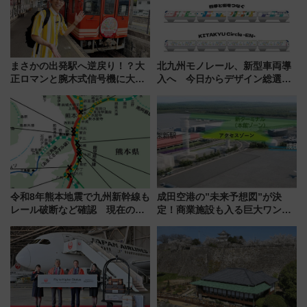
まさかの出発駅へ逆戻り！？大
北九州モノレール、新型車両導
正ロマンと腕木式信号機に大興
入へ 今日からデザイン総選挙
奮「新・鉄道ひとり旅」277回
始まる
目の舞台は岐阜県の「明知鉄
道」
令和8年熊本地震で九州新幹線も
成田空港の”未来予想図”が決
レール破断など確認 現在の運
定！商業施設も入る巨大ワンタ
転見合わせ状況と交通網への影
ーミナル、京成の高架新駅整備
響
で新型特急が品川･羽田とを結
ぶ！ JR空港駅は2面3線化！