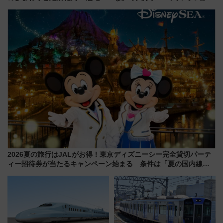
ドッグプールなど三浦半島の日
用でメンテナンス作業を効率
帰りお出かけ最新情報（2026年
化！安全性や乗り心地の向上に
7月17日～開催）
貢献するだけでなく、全線区で
活躍するための仕組みも
2026夏の旅行はJALがお得！東京ディズニーシー完全貸切パーテ
ィー招待券が当たるキャンペーン始まる 条件は「夏の国内線に2
回搭乗」