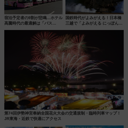
宿泊予定者の9割が悲鳴…ホテル
国鉄時代がよみがえる！日本橋
高騰時代の最適解は「バス
三越で「よみがえる にっぽんの
泊」!? WILLER最新調査で判明
鉄道展」7/22-8/3開催、広田尚
した、推し活遠征や観光時のリ
敬の名作写真も、駅弁フェスも
アルな懐事情
同時開催！
第74回伊勢神宮奉納全国花火大会の交通規制・臨時列車マップ！
JR東海・近鉄で快適にアクセス