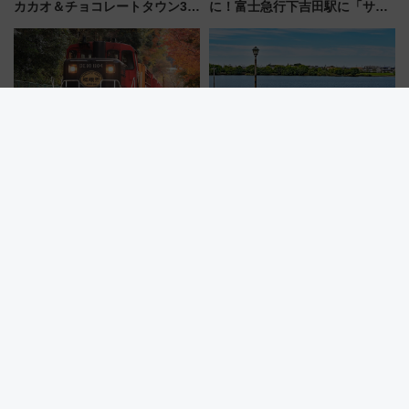
カカオ＆チョコレートタウン3周
に！富士急行下吉田駅に「サ電
年！ 9月は入場料半額やチョコ
（SADEN）」2026年12月開
詰め放題を開催、ロイズタウン
業 行き交う電車の音や振動を
駅からのアクセスも
感じながら「ととのう」新感覚
嵯峨野観光鉄道、「DE10 機関
買い物ついでに手ぶらで水上散
車」や「SK200 運転台」見学ツ
歩！ この夏行きたい越谷レイク
アーを開催！ ラストランイベン
タウンの新たな水辺の憩いエリ
トの一環で激レア体験できちゃ
ア「LAKESIDE PARK」（埼玉
うかも 参加方法やスケジュール
県越谷市）
をご紹介