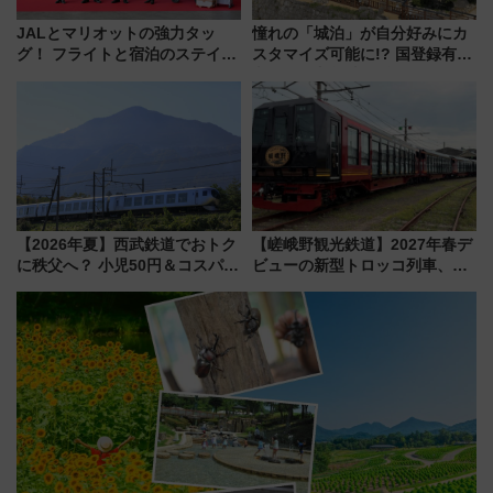
JALとマリオットの強力タッ
憧れの「城泊」が自分好みにカ
グ！ フライトと宿泊のステイタ
スタマイズ可能に!? 国登録有形
スマッチでFLY ON ポイントや
文化財・丸亀城「延寿閣別館」
上級会員資格を効率よく獲得す
にオーダーメイド型の宿泊プラ
る方法を解説
ンが誕生！
【2026年夏】西武鉄道でおトク
【嵯峨野観光鉄道】2027年春デ
に秩父へ？ 小児50円＆コスパ最
ビューの新型トロッコ列車、い
強きっぷで「安・近・短」な家
よいよ試運転開始へ！現行車両
族旅行！ 深夜の正丸トンネル探
は2026年で引退
検や特急ラビューも