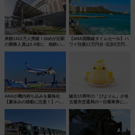
帰省動向調査】
を満喫！
来館1422万人突破！ゆめが丘駅
【ANA国際線タイムセール】ハ
の乗降人員は2.4倍に 相鉄いず
ワイ往復11万円台･北京5万円台
み野線「ゆめが丘ソラトス」2周
～、憧れのビジネスクラスも！
年祭にそうにゃん＆DB.スター
来春のGW旅行まで狙える激ア
マンが登場
ツ路線まとめ（8/10まで）
ANAが機内持ち込みを厳格化
誕生15周年の「ぴよりん」が名
【夏休みの移動に注意！】ハン
古屋市交通局の一日乗車券に！
ドバッグやPCケースも対象の
東山線では貸切電車も登場【限
「身の回り品」新サイズ制限
定1万5000枚】
(40×30×20cm)おさらい