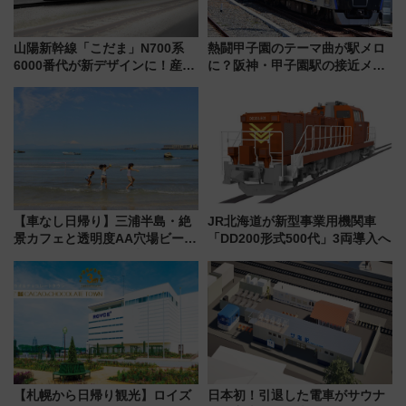
山陽新幹線「こだま」N700系
熱闘甲子園のテーマ曲が駅メロ
6000番代が新デザインに！産学
に？阪神・甲子園駅の接近メロ
連携で描く瀬戸内の波模様 運
ディがVaundy「かげろう」×向
用は今冬から
谷実アレンジの特別仕様へ、8月
5日始発から
【車なし日帰り】三浦半島・絶
JR北海道が新型事業用機関車
景カフェと透明度AA穴場ビーチ
「DD200形式500代」3両導入へ
を巡る！ おトクな電車きっぷ活
用してストレスフリー旅へ行こ
う！
【札幌から日帰り観光】ロイズ
日本初！引退した電車がサウナ