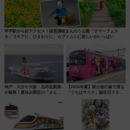
琴平駅から好アクセス！国営讃岐まんのう公園「サマーフェス
タ」コキアに、ひまわりに、カブトムシに楽しいがいっぱい
神戸・大分や大阪・志布志航路
【2026年夏】富士急行線で巡る
が破格！夏休み限定の「さんふ
「うちはサスケ」誕生日スタン
らわあスペシャルセール」スタ
プラリー！富士急ハイランド限
ート 夕朝食ビュッフェ付きで
定グルメ＆グッズ徹底ガイド
快適な船旅はいかが？