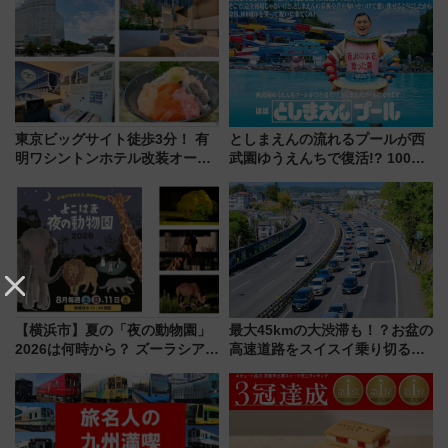
東京ビッグサイト徒歩3分！ 有
としまえんの流れるプールが西
明ワシントンホテル改装オープ
武園ゆうえんちで復活!? 100周
ン直前「ゆりかもめ運転台付き
年記念企画＆「春日のうん○スラ
客室」や海鮮丼が人気の朝食ビ
イダー」に注目 2026年夏は所
ュッフェを現地レポ
沢へ遊びに行こう
【横浜市】夏の「夜の動物園」
最大45kmの大渋滞も！？お盆の
2026は何時から？ ズーラシア・
高速道路をスイスイ乗り切る快
野毛山・金沢の電車アクセスや
適ドライブ術
見どころ、限定イベントを徹底
解説！