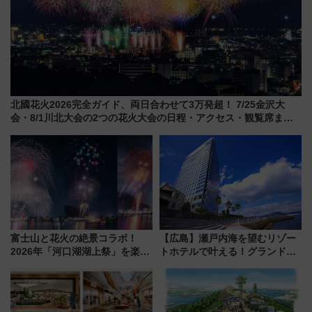
北國花火2026完全ガイド、両日合わせて3万発超！ 7/25金沢大
会・8/1川北大会の2つの花火大会の日程・アクセス・観覧席まと
め（石川県）
富士山と花火の絶景コラボ！
【広島】瀬戸内海を望むリゾー
2026年「河口湖湖上祭」を楽し
トホテルで叶える！グランドプ
む完全ガイド＆鉄道アクセスの
リンスホテル広島のフォトウエ
ススメ
ディング＆カジュアルパーティ
ープラン