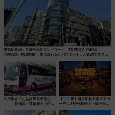
東京駅直結・八重洲の新ランドマーク「TOFROM YAESU
TOWER」9/10開業！ 雨に濡れないバスターミナル直結でスキマ
時間が充実
約半数が「お盆は帰省予定な
【2026夏】都立明治公園ビアガ
し」！物価高・運賃値上げが財
ーデン＆野外映画！「SUMMER
布を直撃、往復1万円以内なら帰
LOUNGE」のアクセスと上映ス
りたいけど……【WILLER お盆
ケジュール 夜風とビール、映画