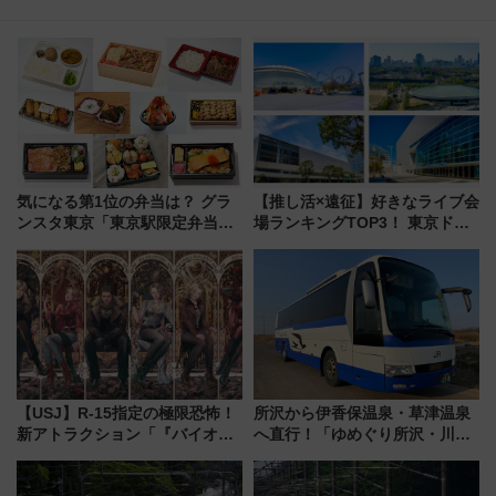
気になる第1位の弁当は？ グラ
【推し活×遠征】好きなライブ会
ンスタ東京「東京駅限定弁当
場ランキングTOP3！ 東京ドー
2026 売上ランキング」
ムや大阪城ホールが選ばれる理
由と交通アクセス術、ライブ会
場に何を求める？
【USJ】R-15指定の極限恐怖！
所沢から伊香保温泉・草津温泉
新アトラクション「『バイオハ
へ直行！「ゆめぐり所沢・川越
ザード レクイエム』 ザ・ダイ
号」で群馬の温泉旅をもっと気
ブ」今秋登場 ―予測不能の恐
軽に 運行ダイヤ・運賃を解説