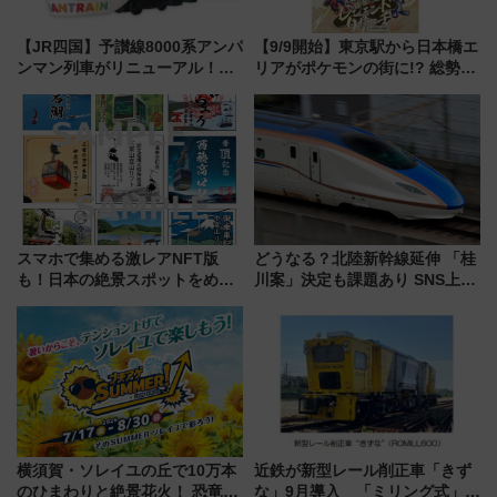
【JR四国】予讃線8000系アンパ
【9/9開始】東京駅から日本橋エ
ンマン列車がリニューアル！内
リアがポケモンの街に!? 総勢
外装デザイン公開 デビューは
100匹以上が出現「レジェンド
今年12月
リサーチ」本格謎解き・グッズ
情報まとめ
スマホで集める激レアNFT版
どうなる？北陸新幹線延伸 「桂
も！日本の絶景スポットをめぐ
川案」決定も課題あり SNS上の
って集める「索道印(さくどうい
声は
ん)」企画がスタート
横須賀・ソレイユの丘で10万本
近鉄が新型レール削正車「きず
のひまわりと絶景花火！ 恐竜や
な」9月導入 「ミリング式」採