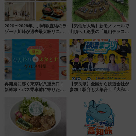
2026〜2029年、川崎駅直結のラ
【気仙沼大島】新モノレールで
ゾーナ川崎が過去最大級リニュ
山頂へ！絶景の「亀山テラス
ーアル！ フードコート拡大など
360°」が7月19日オープン、休
「いつから何が変わるか」徹底
暇村のお得な日帰りプランも登
解説！
場
再開発に沸く東京駅八重洲口！
【奈良県】全国から鉄道会社が
新幹線・バス乗車前に寄りたい
参加！駅弁も大集合！「大和鉄
「ヤエチカ」2026年夏の「ひん
道まつり2026」が8月8日・9日
やり＆スタミナグルメ」6選【新
に開催決定
店舗も！】