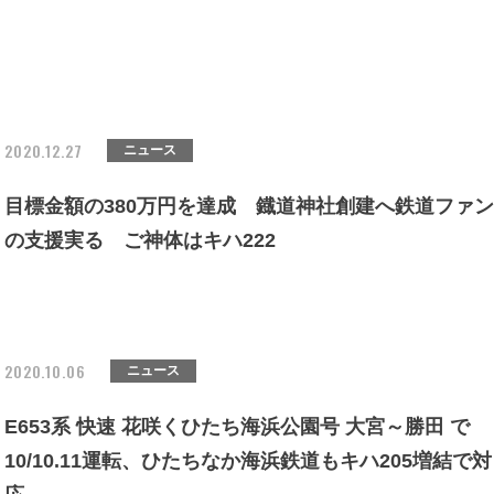
2020.12.27
ニュース
目標金額の380万円を達成 鐡道神社創建へ鉄道ファン
の支援実る ご神体はキハ222
2020.10.06
ニュース
E653系 快速 花咲くひたち海浜公園号 大宮～勝田 で
10/10.11運転、ひたちなか海浜鉄道もキハ205増結で対