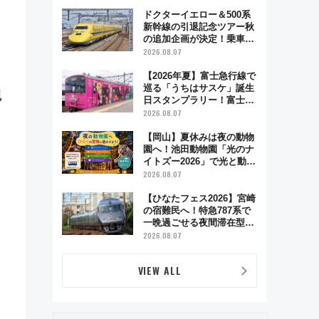
とり旅」279回目の舞台は
「島原鉄道」
ドクターイエロー＆500系
新幹線の引退記念ツアー秋
の追加企画が決定！乗車体
験やグッズ・ホテル情報ま
2026.08.07
とめ
【2026年夏】富士急行線で
巡る「うちはサスケ」誕生
観
日スタンプラリー！富士急
ハイランド限定グルメ＆グ
2026.08.07
ッズ徹底ガイド
【岡山】夏休みは夜の動物
園へ！池田動物園「光のナ
イトズー2026」で光と動物
が彩る特別な夜
2026.08.07
【ひなたフェス2026】宮崎
の宿難民へ！特急787系で
一晩過ごせる夜間滞在型イ
ベント「スワローおひさ
2026.08.07
ま」が救世主に？
VIEW ALL