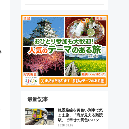
ひ
最新記事
絶景路線を黄色い列車で気
まま旅、「海が見える難読
駅」で幸せの黄色いハンカ
チに願いを 「新・鉄道ひ
2026.08.07