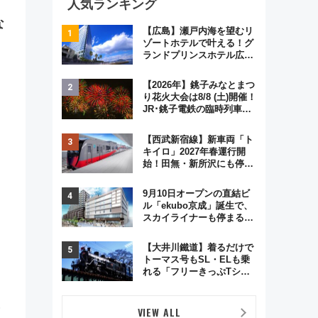
人気ランキング
な
【広島】瀬戸内海を望むリ
ゾートホテルで叶える！グ
ランドプリンスホテル広島
のフォトウエディング＆カ
ジュアルパーティープラン
【2026年】銚子みなとまつ
り花火大会は8/8 (土)開催！
JR･銚子電鉄の臨時列車や
アクセス情報、利根川に咲
く8,000発の大迫力＆屋台
【西武新宿線】新車両「ト
を満喫
キイロ」2027年春運行開
始！田無・新所沢にも停
車 2028年春には「第2
弾」も
9月10日オープンの直結ビ
ル「ekubo京成」誕生で、
スカイライナーも停まる巨
大ハブ駅・新鎌ヶ谷はどう
変わる？ 全テナント情報も
【大井川鐵道】着るだけで
公開！
トーマス号もSL・ELも乗
れる「フリーきっぷTシャ
ツ」8月6日より受注販売
VIEW ALL