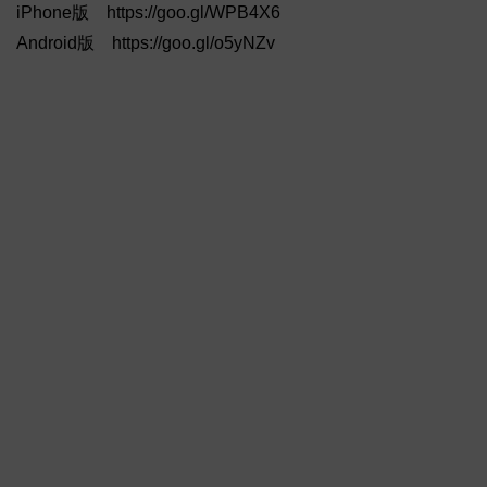
iPhone版 https://goo.gl/WPB4X6
Android版 https://goo.gl/o5yNZv