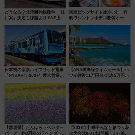
どうなる？北陸新幹線延伸 「桂
東京ビッグサイト徒歩3分！ 有
川案」決定も課題あり SNS上の
明ワシントンホテル改装オープ
声は
ン直前「ゆりかもめ運転台付き
客室」や海鮮丼が人気の朝食ビ
ュッフェを現地レポ
日本初の水素ハイブリッド電車
【ANA国際線タイムセール】ハ
「HYBARI」2027年度末営業運
ワイ往復11万円台･北京5万円台
転へ 鉄道・発電・まちづくり
～、憧れのビジネスクラスも！
で水素利活用が加速
来春のGW旅行まで狙える激ア
ツ路線まとめ（8/10まで）
【群馬県】たんばらラベンダー
【2026年】銚子みなとまつり花
パーク「約3万株のラベンダー」
火大会は8/8 (土)開催！JR･銚子