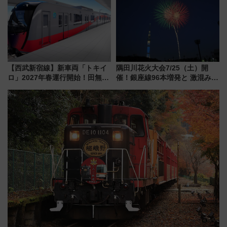
した、推し活遠征や観光時のリ
品グルメ登場で駅前の過ごし方
アルな懐事情
はどう変わる？
【西武新宿線】新車両「トキイ
隅田川花火大会7/25（土）開
ロ」2027年春運行開始！田無・
催！銀座線96本増発と 激混みの
新所沢にも停車 2028年春には
「浅草駅」を回避する最寄り駅･
「第2弾」も
アクセス攻略法、2万発の花火が
都心の夜に！