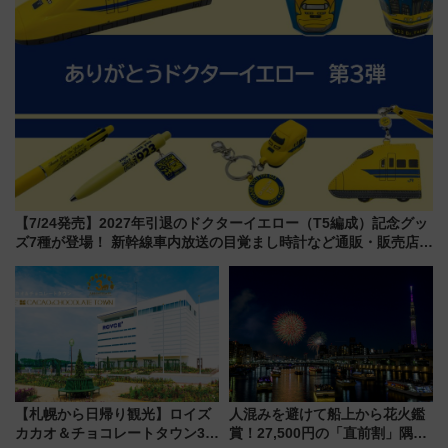
【7/24発売】2027年引退のドクターイエロー（T5編成）記念グッ
ズ7種が登場！ 新幹線車内放送の目覚まし時計など通販・販売店舗
まとめ
【札幌から日帰り観光】ロイズ
人混みを避けて船上から花火鑑
カカオ＆チョコレートタウン3周
賞！27,500円の「直前割」隅田