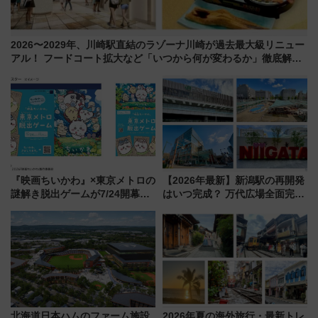
2026〜2029年、川崎駅直結のラゾーナ川崎が過去最大級リニュー
アル！ フードコート拡大など「いつから何が変わるか」徹底解
説！
『映画ちいかわ』×東京メトロの
【2026年最新】新潟駅の再開発
謎解き脱出ゲームが7/24開幕！
はいつ完成？ 万代広場全面完成
オリジナル24時間券の買い方と
から「にいがた2キロ」・古町再
遊び方を解説！（7/10発売開
開発、バスタ新潟構想まで徹底
始）
解説！
北海道日本ハムのファーム施設
2026年夏の海外旅行・最新トレ