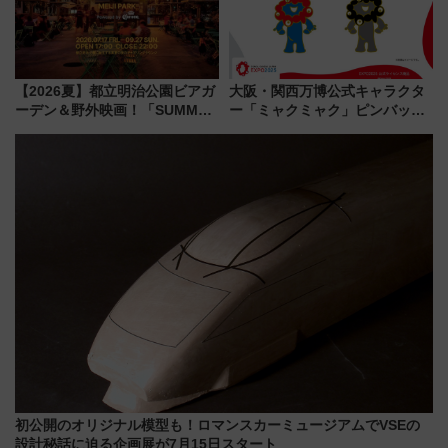
【2026夏】都立明治公園ビアガ
大阪・関西万博公式キャラクタ
ーデン＆野外映画！「SUMMER
ー「ミャクミャク」ピンバッジ
LOUNGE」のアクセスと上映ス
新登場！関西の駅構内などで7月
ケジュール 夜風とビール、映画
中旬発売
を満喫！
初公開のオリジナル模型も！ロマンスカーミュージアムでVSEの
設計秘話に迫る企画展が7月15日スタート