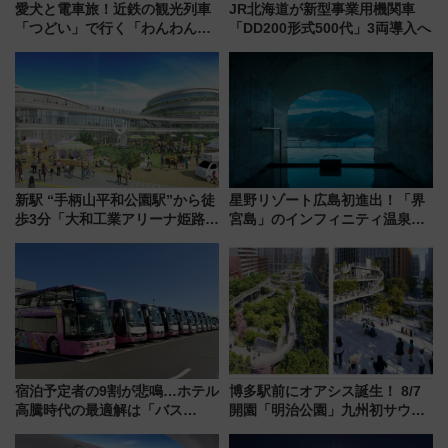
愛犬と電車旅！近鉄の観光列車
JR北海道が新型事業用機関車
「つどい」で行く「わんわん列
「DD200形式500代」3両導入へ
車」第5弾！海辺のBBQも楽し
める日帰りツアー
新駅 “手柄山平和公園駅”から徒
星野リゾート広島初進出！「界
歩3分「大和工業アリーナ姫路」
宮島」のインフィニティ温泉と
10月開業！Novelbright公演 や
古式サウナ「石風呂」を大解剖
大相撲巡業など 豪華イベントと
宿泊料金・アクセスは？（2026
アクセス
年7月23日開業）
宿泊予定者の9割が悲鳴…ホテル
博多駅前にオアシス誕生！ 8/7
高騰時代の最適解は「バス
開園「明治公園」九州初サウナ
泊」!? WILLER最新調査で判明
TOTOPAや日本一のピザなど絶