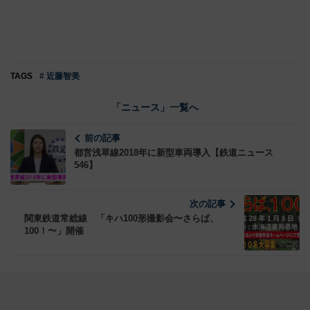
TAGS
# 近藤智美
「ニュース」一覧へ
前の記事
都営浅草線2018年に新型車両導入【鉄道ニュース
546】
次の記事
関東鉄道常総線 「キハ100形撮影会〜さらば、
100！〜」開催