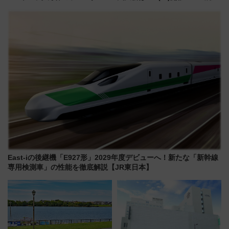
が見頃！新幹線＆無料送迎バス
電鉄の臨時列車やアクセス情
で都心から約1時間半で夏の絶景
報、利根川に咲く8,000発の大迫
を！
力＆屋台を満喫
East-iの後継機「E927形」2029年度デビューへ！新たな「新幹線
専用検測車」の性能を徹底解説【JR東日本】