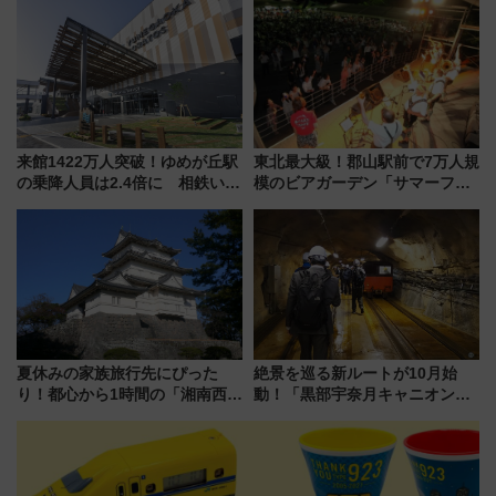
やり＆スタミナグルメ」6選【新
で新型特急が品川･羽田とを結
店舗も！】
ぶ！ JR空港駅は2面3線化！
来館1422万人突破！ゆめが丘駅
東北最大級！郡山駅前で7万人規
の乗降人員は2.4倍に 相鉄いず
模のビアガーデン「サマーフェ
み野線「ゆめが丘ソラトス」2周
スタ IN KORIYAMA 2026」
年祭にそうにゃん＆DB.スター
7/24-26開催！ 有料席はJRE
マンが登場
MALLで予約可能
夏休みの家族旅行先にぴった
絶景を巡る新ルートが10月始
り！都心から1時間の「湘南西エ
動！「黒部宇奈月キャニオンル
リア」満喫ガイド 鎌倉・江の
ート」と旅の拠点「欅平ラウン
島とは異なる魅力を持つ今夏の
ジ」がオープン
注目スポット