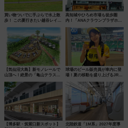
買い物ついでに手ぶらで水上散
高知城やひろめ市場も徒歩圏
歩！ この夏行きたい越谷レイク
内！「ANAクラウンプラザホテ
タウンの新たな水辺の憩いエリ
ル高知」が8月開業
ア「LAKESIDE PARK」（埼玉
県越谷市）
【気仙沼大島】新モノレールで
球場のビール販売員が車内に登
山頂へ！絶景の「亀山テラス
場！夏の移動を盛り上げるJR九
360°」が7月19日オープン、休
州「ビール新幹線」7月31日・8
暇村のお得な日帰りプランも登
月7日限定 ソフトバンクホーク
場
スとコラボ
【博多駅・筑紫口新スポット】
北陸鉄道「1M系」2027年度導