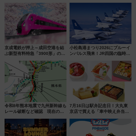
年！ 9月は入場料半額やチョコ
川花火クルーズはデパ地下グル
詰め放題を開催、ロイズタウン
メも持ち込みOK
駅からのアクセスも
京成電鉄が押上～成田空港を結
小松島港まつり2026にブルーイ
ぶ新型有料特急「3900形」のコ
ンパルス飛来！JR四国の臨時ダ
ンセプト・デザイン公開 愛称
イヤや駐車場予約を徹底解説
募集も実施
令和8年熊本地震で九州新幹線も
7月16日は駅弁記念日！大丸東
レール破断など確認 現在の運
京店で買える「車中映え弁当」
転見合わせ状況と交通網への影
フェア【2026年夏】
響