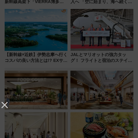
新幹線高架下「VIERRA博多テ
入へ 「空に始まり、海へ続く」
ラス」が9/18開業！九州初出店
白山比咩神社をモチーフにした
など注目の全6店舗 「博多活憩
神秘的なデザイン
通り」も一新
【新幹線×近鉄】伊勢志摩へ行く
JALとマリオットの強力タッ
コスパの良い方法とは!? EXサー
グ！ フライトと宿泊のステイタ
ビス限定「近鉄伊勢志摩フリー
スマッチでFLY ON ポイントや
パス」の購入方法と紙版・デジ
上級会員資格を効率よく獲得す
タル版の違いを解説
る方法を解説