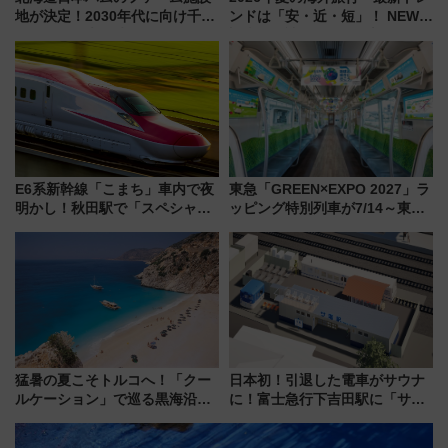
地が決定！2030年代に向け千歳
ンドは「安・近・短」！ NEWT
線沿線が一大野球エリア
調査から読み解く、最新の人気
渡航先TOP5とは？ 円安時代の
旅行術
E6系新幹線「こまち」車内で夜
東急「GREEN×EXPO 2027」ラ
明かし！秋田駅で「スペシャル
ッピング特別列車が7/14～東
ナイト」8月開催、料金や予約方
横・田園都市・目黒線でデビュ
法は？
ー！ 注目の編成やデザインまと
め
猛暑の夏こそトルコへ！「クー
日本初！引退した電車がサウナ
ルケーション」で巡る黒海沿岸
に！富士急行下吉田駅に「サ電
やエーゲ海の避暑リゾート 関
（SADEN）」2026年12月開
連検索数が前年比237％増、ナ
業 行き交う電車の音や振動を