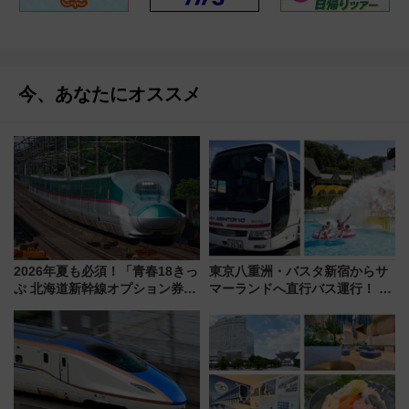
今、あなたにオススメ
2026年夏も必須！「青春18きっ
東京八重洲・バスタ新宿からサ
ぷ 北海道新幹線オプション券」
マーランドへ直行バス運行！ お
自動改札対応ルールと途中下車
トクな1Dayパスで夏のプールと
の罠
推し活を楽しもう！（2026年
8/1～31）