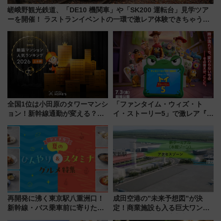
嵯峨野観光鉄道、「DE10 機関車」や「SK200 運転台」見学ツア
ーを開催！ ラストランイベントの一環で激レア体験できちゃうか
も 参加方法やスケジュールをご紹介
全国1位は小田原のタワーマンシ
「ファンタイム・ウィズ・ト
ョン！新幹線通勤が変える？
イ・ストーリー5」で激レア『ロ
「住みたい街」の最新トレンド
ルカナ』カードをゲット！最新
【新築マンション人気ランキン
デコレーションも徹底解説
グ】
再開発に沸く東京駅八重洲口！
成田空港の”未来予想図”が決
新幹線・バス乗車前に寄りたい
定！商業施設も入る巨大ワンタ
「ヤエチカ」2026年夏の「ひん
ーミナル、京成の高架新駅整備