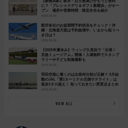
【新横浜駅】駅弁・お土産選びがもっと便利
に？「プレシャスデリ＆ギフト新横浜」がオー
プン 場所や営業時間・限定弁当を紹介
2026.08.08
航空各社のお盆期間予約状況をチェック！沖
縄・北海道方面は予約急増中、いまから狙うべ
き日は？
2026.08.08
【2026年夏休み】ウィング久里浜で「出張！
京急ミュージアム」開催！入場無料でスタンプ
ラリーや子ども制服撮影も
2026.08.08
羽田空港に着くのは出発何分前が正解？ 9月始
動のJAL「第1ターミナル北側サテライト」は
徒歩1キロ超え！ 知っておきたい変更点まとめ
2026.08.08
VIEW ALL