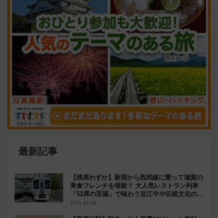
最新記事
【残席わずか】新宿から西武線に乗って滋賀の
美食フレンチを堪能？ 大人気レストラン列車
「52席の至福」で味わう近江牛や伝統文化の特
別コラボ
2026.08.08