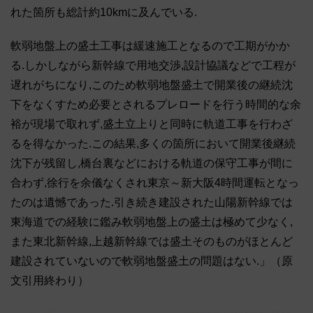
れた箇所も総計約10kmに及んでいる.
軟弱地盤上の盛土工事は緩速施工となるので工期がかか
る.しかしながら新幹線で用地交渉,設計協議などで工程が
遅れがちになり,このため軟弱地盤盛土で開業後の継続沈
下をなくすため必要とされるプレロードを行う時間的な余
裕が現場で取れず,盛土立上りと同時に軌道工事を行わざ
るを得なかった.この結果,多くの箇所において開業後継続
沈下が残留し,橋台裏などにおける軌道の保守工事が間に
合わず,徐行を余儀なくされ東京～新大阪4時間運転となっ
たのは遺憾であった.引き続き建設された山陽新幹線では
東海道での経験に鑑み軟弱地盤上の盛土は極めて少なく,
また東北新幹線,上越新幹線では盛土そのものがほとんど
建設されていないので軟弱地盤盛土の問題はない.」（原
文引用終わり）