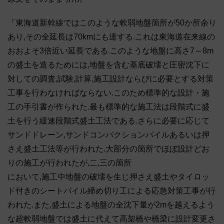
「東海道新幹線ではこのような軟弱地盤箇所が50か所余り
あり,その全延長は70kmにも達する.これは東海道在来線の
おおよそ3倍近い延長である.このような地盤に高さ7～8m
の盛土を造るためには,地盤を含む基底破壊と圧密沈下に
対しての調査,試験,計算,施工設計ならびに必要とする対策
工事を行わなければならない.このため標準的な設計・施
工の手引書が作られた.最も標準的な施工法は段階式に盛
土を行う緩速段階式盛土工法である.さらに必要に応じて
サンドドレーン,サンドコンパクションパイルあるいは押
さえ盛土工法等が行われた.大部分の箇所でほぼ設計どお
りの施工が行われたが,二,三の箇所
において,施工中地盤の破壊を生じ押さえ盛土やタイロッ
ド付きのシートパイル締め切り工による応急対策工事が行
われた.また,盛土による地盤の全沈下量が2mを越えるよう
な超軟弱地盤では盛土に代えて高架橋や橋梁に設計変更さ