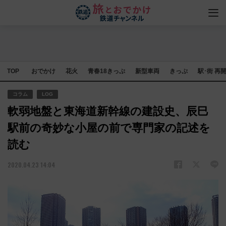
TOP
おでかけ
花火
青春18きっぷ
新型車両
きっぷ
駅･街 再
コラム
LOG
軟弱地盤と東海道新幹線の建設史、辰巳
駅前の奇妙な小屋の前で専門家の記述を
読む
2020.04.23 14:04