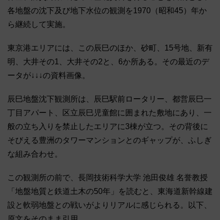
各地盤の沈下及び地下水位の観測を1970（昭和45）年か
ら継続して実施。
東京港エリアには、この辰巳のほか、砂町、15号地、新有
明、大井その1、大井その2と、6か所ある。その最近のデ
ータが↓↓↓の資料画像。
辰巳地盤沈下観測所は、辰巳駅前ロータリー、都営辰巳一
丁目アパート、区立辰巳児童館に囲まれた敷地にあり、一
般の立ち入りを禁止したエリアに3棟が立つ。その背後に
そびえる豊洲のタワーマンションとのギャップが、ふしぎ
な組み合わせ。
この観測所の前で、長岡技術科学大学 池田俊雄 名誉教授
「地盤地質と鉄道土木の50年」を読むと、東海道新幹線建
設と軟弱地盤との戦いがよりリアルに感じられる。以下、
原文をそのまま引用。