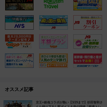
オススメ記事
京王×銀魂コラボが熱い【3/29まで】杉田智和さ
んら録り下ろし駅ボイス＆井の頭線「銀魂トレ