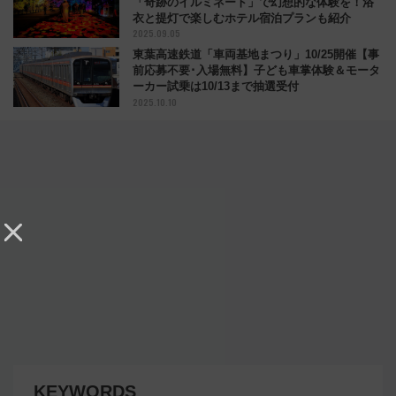
「奇跡のイルミネート」で幻想的な体験を！浴
衣と提灯で楽しむホテル宿泊プランも紹介
2025.09.05
東葉高速鉄道「車両基地まつり」10/25開催【事
前応募不要･入場無料】子ども車掌体験＆モータ
ーカー試乗は10/13まで抽選受付
2025.10.10
KEYWORDS