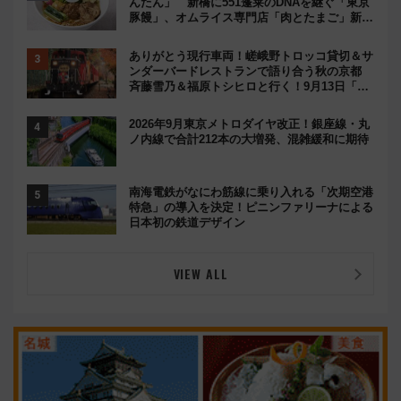
んたん」 新橋に551蓬莱のDNAを継ぐ「東京
豚饅」、オムライス専門店「肉とたまご」新グ
ルメ続々登場！【2026年8月】
ありがとう現行車両！嵯峨野トロッコ貸切＆サ
ンダーバードレストランで語り合う秋の京都
斉藤雪乃＆福原トシヒロと行く！9月13日「京
都の鉄道満喫ツアー」開催
2026年9月東京メトロダイヤ改正！銀座線・丸
ノ内線で合計212本の大増発、混雑緩和に期待
南海電鉄がなにわ筋線に乗り入れる「次期空港
特急」の導入を決定！ピニンファリーナによる
日本初の鉄道デザイン
VIEW ALL