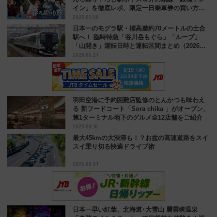
イン」を徹底レポ、限定一日乗車券の買い方も
2026.03.06
解説
日本一のモグラ駅・標高差約70メートルの土合
駅へ！ 臨時特急「谷川岳もぐら」「ループ」
「山開き」運転日時と運転区間まとめ（2026年
2026.05.27
夏）
羽田空港に予約困難店監修のとんかつも味わえ
る 新フードコート「Sora chika 」がオープン、
第1ターミナル地下のグルメ全12店舗をご紹介
2025.09.10
最大45kmの大渋滞も！？お盆の高速道路をスイ
スイ乗り切る快適ドライブ術
2026.08.07
日本一早い紅葉、北海道･大雪山 層雲峡温泉