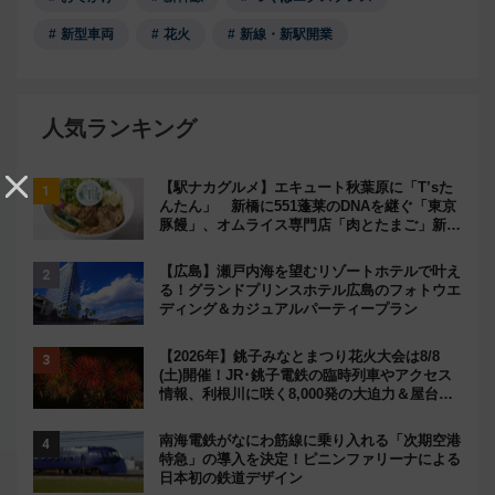
新型車両
花火
新線・新駅開業
人気ランキング
【駅ナカグルメ】エキュート秋葉原に「T’sた
んたん」 新橋に551蓬莱のDNAを継ぐ「東京
豚饅」、オムライス専門店「肉とたまご」新グ
ルメ続々登場！【2026年8月】
【広島】瀬戸内海を望むリゾートホテルで叶え
る！グランドプリンスホテル広島のフォトウエ
ディング＆カジュアルパーティープラン
【2026年】銚子みなとまつり花火大会は8/8
(土)開催！JR･銚子電鉄の臨時列車やアクセス
情報、利根川に咲く8,000発の大迫力＆屋台を
満喫
南海電鉄がなにわ筋線に乗り入れる「次期空港
特急」の導入を決定！ピニンファリーナによる
日本初の鉄道デザイン