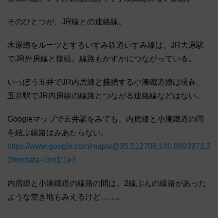
そのひとつが、JR線との連絡線。
木原線をルーツとするいすみ鉄道いすみ線は、JR大原駅
でJR外房線と接続。線路もかすかにつながっている。
いっぽう五井でJR内房線と接続する小湊鐵道線は現在、
五井駅でJR内房線の線路とつながる連絡線などはない。
Googleマップで五井駅をみても、内房線と小湊鐵道の間
を結ぶ線路はみあたらない。
https://www.google.com/maps/@35.512708,140.0893972,3
09m/data=!3m1!1e3
内房線と小湊鐵道の線路の間は、2線ぶんの線路があった
ような空き地もみえるけど……。