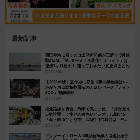
最新記事
羽田空港に着くのは出発何分前が正解？ 9月始
動のJAL「第1ターミナル北側サテライト」は
徒歩1キロ超え！ 知っておきたい変更点まとめ
2026.08.08
【2026年版】夏休みに家族で夜の動物園はい
かが？東山動植物園＆のんほいパーク「ナイト
ZOO」開催情報
2026.08.07
絶景路線を黄色い列車で気まま旅、「海が見え
る難読駅」で幸せの黄色いハンカチに願いを
「新・鉄道ひとり旅」279回目の舞台は「島原
鉄道」
2026.08.07
ドクターイエロー＆500系新幹線の引退記念ツ