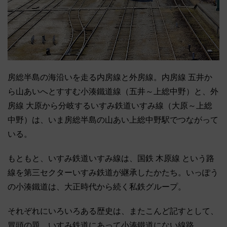
房総半島の海沿いを走る内房線と外房線。内房線 五井か
ら山あいへとすすむ小湊鐵道線（五井～上総中野）と、外
房線 大原から分岐するいすみ鉄道いすみ線（大原～上総
中野）は、いま房総半島の山あい上総中野駅でつながって
いる。
もともと、いすみ鉄道いすみ線は、国鉄 木原線 という路
線を第三セクターいすみ鉄道が継承したかたち。いっぽう
の小湊鐵道は、大正時代から続く私鉄グループ。
それぞれにいろいろある歴史は、またこんど記すとして、
冒頭の題。いすみ鉄道にあって小湊鐵道にない線路。