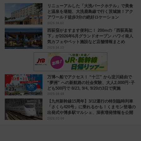
リニューアルした「大洗パークホテル」で美食
と温泉を堪能、大洗鹿島線で行く茨城旅！アク
アワールド徒歩3分の絶好ロケーション
2026.04.03
西荻窪がますます便利に！ 200mの「西荻高架
下」が2026年6月グランドオープン ハワイ発人
気カフェやペット施設など店舗情報まとめ
2026.04.23
万博へ船でアクセス！ “十三” から淀川経由で
“夢洲” への新航路の社会実験、大人2,000円･子
ども500円で 8/23, 9/4, 9/20の3日で実施
2025.08.08
【九州新幹線15周年】3/12運行の特別臨時列車
「さくら420号」に乗れるかも！くまモン登場の
出発式や博多駅マルシェ、深夜増発情報を公開
2026.03.06