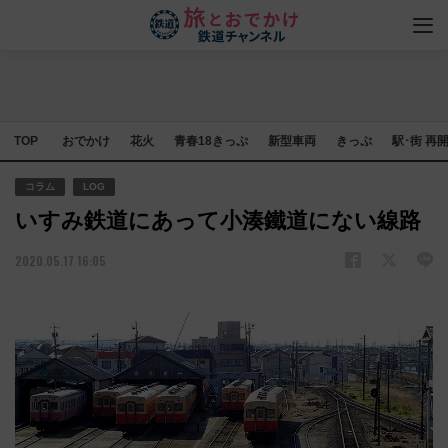
TOP
おでかけ
花火
青春18きっぷ
新型車両
きっぷ
駅･街 再
コラム
LOG
いすみ鉄道にあって小湊鐵道にない線路
2020.05.17 16:05