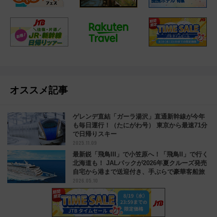
オススメ記事
ゲレンデ直結「ガーラ湯沢」直通新幹線が今年
も毎日運行！（たにがわ号） 東京から最速71分
で日帰りスキー
2025.11.09
最新鋭「飛鳥III」で小笠原へ！「飛鳥II」で行く
北海道も！ JALパックが2026年夏クルーズ発売
自宅から港まで送迎付き、手ぶらで豪華客船旅
2026.05.10