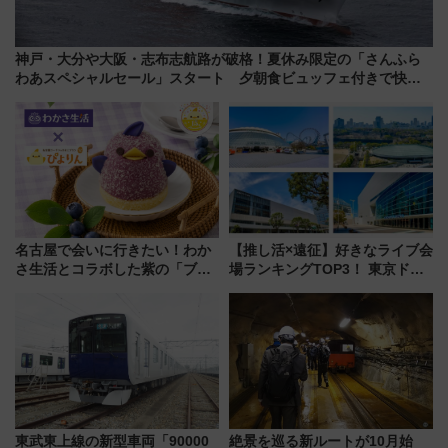
神戸・大分や大阪・志布志航路が破格！夏休み限定の「さんふら
わあスペシャルセール」スタート 夕朝食ビュッフェ付きで快適
な船旅はいかが？
名古屋で会いに行きたい！わか
【推し活×遠征】好きなライブ会
さ生活とコラボした紫の「ブル
場ランキングTOP3！ 東京ドー
ーベリーぴよりん」期間限定販
ムや大阪城ホールが選ばれる理
売
由と交通アクセス術、ライブ会
場に何を求める？
東武東上線の新型車両「90000
絶景を巡る新ルートが10月始