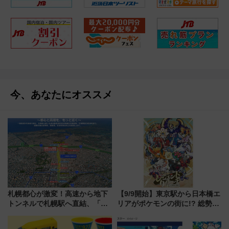
今、あなたにオススメ
札幌都心が激変！高速から地下
【9/9開始】東京駅から日本橋エ
トンネルで札幌駅へ直結、「創
リアがポケモンの街に!? 総勢
成川通都心アクセス道路」が7月
100匹以上が出現「レジェンド
から本格着工、延長4.8km整備
リサーチ」本格謎解き・グッズ