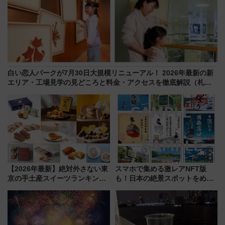
白い恋人パークが7月30日大規模リニューアル！ 2026年最新の新
エリア・工場見学の見どころと料金・アクセスを徹底解説（札幌
市）
【2026年最新】絶対外さない東
スマホで集める激レアNFT版
京の手土産スイーツランキング
も！日本の絶景スポットをめぐ
TOP10！帰省のお土産選びに迷
って集める「索道印(さくどうい
ったら
ん)」企画がスタート