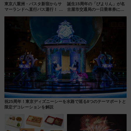
東京八重洲・バスタ新宿からサ
誕生15周年の「ぴよりん」が名
マーランドへ直行バス運行！ お
古屋市交通局の一日乗車券に！
トクな1Dayパスで夏のプールと
東山線では貸切電車も登場【限
推し活を楽しもう！（2026年
定1万5000枚】
8/1～31）
祝25周年！東京ディズニーシーを水路で巡る8つのテーマポートと
限定デコレーションを解説