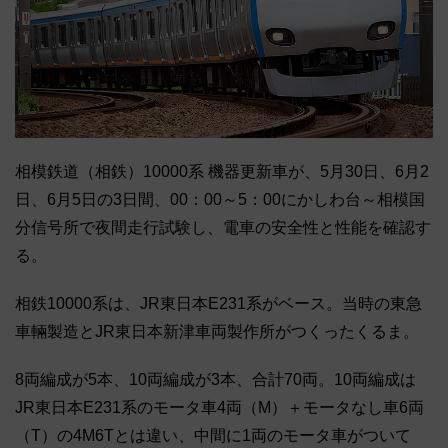
相模鉄道（相鉄）10000系 機器更新車が、5月30日、6月2
日、6月5日の3日間、00：00～5：00にかしわ台～相模国
分信号所で夜間走行試験し、電車の安全性と性能を確認す
る。
相鉄10000系は、JR東日本E231系がベース。当時の東急
車輛製造とJR東日本新津車両製作所がつくったくるま。
8両編成が5本、10両編成が3本、合計70両。10両編成は
JR東日本E231系のモータ車4両（M）＋モータなし車6両
（T）の4M6Tとは違い、中間に1両のモータ車がついて