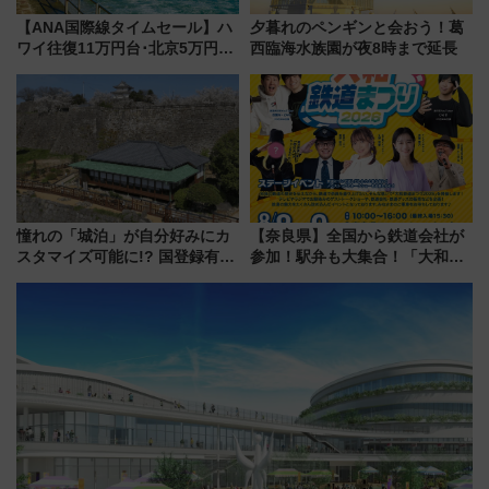
【ANA国際線タイムセール】ハ
夕暮れのペンギンと会おう！葛
ワイ往復11万円台･北京5万円台
西臨海水族園が夜8時まで延長
～、憧れのビジネスクラスも！
来春のGW旅行まで狙える激ア
ツ路線まとめ（8/10まで）
憧れの「城泊」が自分好みにカ
【奈良県】全国から鉄道会社が
スタマイズ可能に!? 国登録有形
参加！駅弁も大集合！「大和鉄
文化財・丸亀城「延寿閣別館」
道まつり2026」が8月8日・9日
にオーダーメイド型の宿泊プラ
に開催決定
ンが誕生！