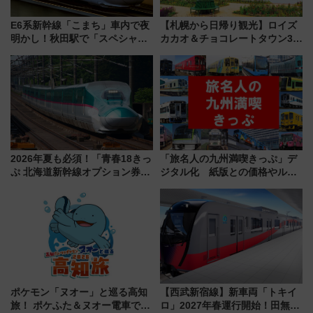
E6系新幹線「こまち」車内で夜
【札幌から日帰り観光】ロイズ
明かし！秋田駅で「スペシャル
カカオ＆チョコレートタウン3周
ナイト」8月開催、料金や予約方
年！ 9月は入場料半額やチョコ
法は？
詰め放題を開催、ロイズタウン
駅からのアクセスも
2026年夏も必須！「青春18きっ
「旅名人の九州満喫きっぷ」デ
ぷ 北海道新幹線オプション券」
ジタル化 紙版との価格やルー
自動改札対応ルールと途中下車
ルの違いを解説
の罠
ポケモン「ヌオー」と巡る高知
【西武新宿線】新車両「トキイ
旅！ ポケふた＆ヌオー電車で楽
ロ」2027年春運行開始！田無・