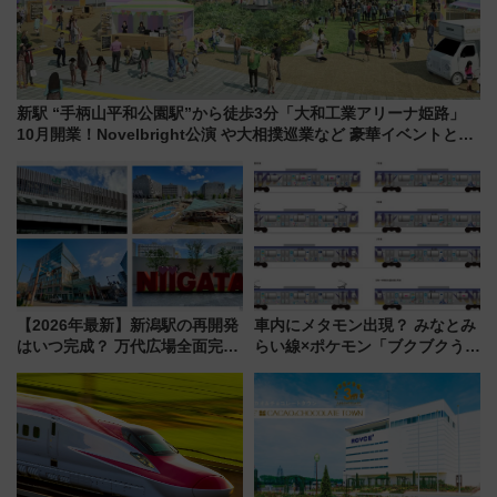
新駅 “手柄山平和公園駅”から徒歩3分「大和工業アリーナ姫路」
10月開業！Novelbright公演 や大相撲巡業など 豪華イベントとア
クセス
【2026年最新】新潟駅の再開発
車内にメタモン出現？ みなとみ
はいつ完成？ 万代広場全面完成
らい線×ポケモン「ブクブクうみ
から「にいがた2キロ」・古町再
ぞこの街」ラッピング電車が運
開発、バスタ新潟構想まで徹底
行開始に！ この夏は直通列車で
解説！
横浜へ！