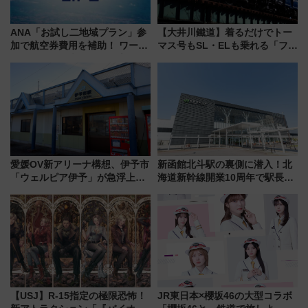
ANA「お試し二地域プラン」参
【大井川鐵道】着るだけでトー
加で航空券費用を補助！ ワーケ
マス号もSL・ELも乗れる「フリ
ーションや週末移住に最適な自
ーきっぷTシャツ」8月6日より
治体は？ 2026年は対象のエリア
受注販売
が拡大！
愛媛OV新アリーナ構想、伊予市
新函館北斗駅の裏側に潜入！北
「ウェルピア伊予」が急浮上！
海道新幹線開業10周年で駅長
サイボウズ青野社長の参加表明
室・地下通路など公開イベン
で探る鉄道アクセスの未来
ト 参加方法や体験内容を紹介
【USJ】R-15指定の極限恐怖！
JR東日本×櫻坂46の大型コラボ