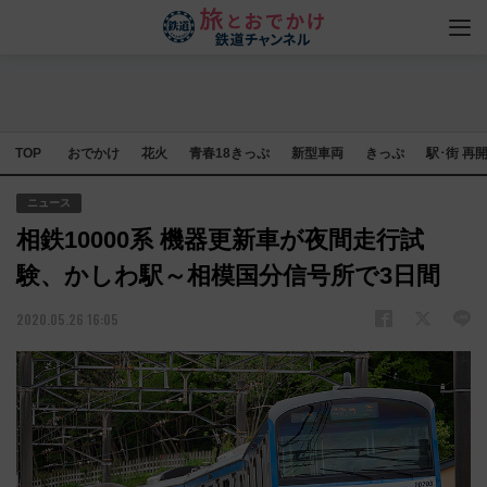
TOP
おでかけ
花火
青春18きっぷ
新型車両
きっぷ
駅･街 再
ニュース
相鉄10000系 機器更新車が夜間走行試
験、かしわ駅～相模国分信号所で3日間
2020.05.26 16:05