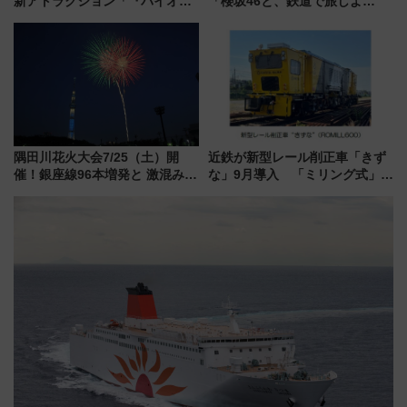
新アトラクション「『バイオハ
「櫻坂46と、鉄道で旅しよ
ザード レクイエム』 ザ・ダイ
う。」が7月20日より始動！新
ブ」今秋登場 ―予測不能の恐
潟・長野・庄内へ
怖に泣き叫べ―
隅田川花火大会7/25（土）開
近鉄が新型レール削正車「きず
催！銀座線96本増発と 激混みの
な」9月導入 「ミリング式」採
「浅草駅」を回避する最寄り駅･
用でメンテナンス作業を効率
アクセス攻略法、2万発の花火が
化！安全性や乗り心地の向上に
都心の夜に！
貢献するだけでなく、全線区で
活躍するための仕組みも