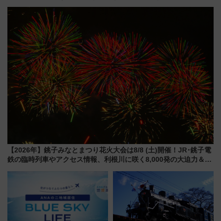
しむ鉄道スタンプラリーで土佐
新所沢にも停車 2028年春には
路の絶景と絶品グルメを満喫！
「第2弾」も
（7月18日スタート）
【2026年】銚子みなとまつり花火大会は8/8 (土)開催！JR･銚子電
鉄の臨時列車やアクセス情報、利根川に咲く8,000発の大迫力＆屋
台を満喫