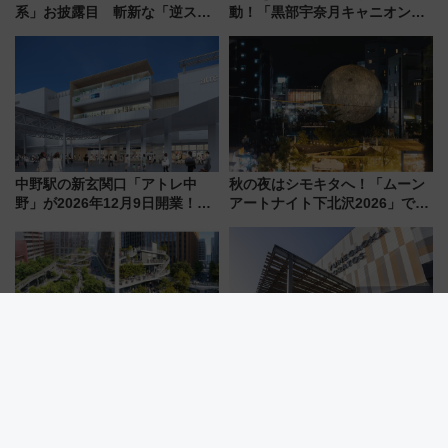
系」お披露目 斬新な「逆スラ
動！「黒部宇奈月キャニオンル
ント式」の先頭形状と明るく開
ート」と旅の拠点「欅平ラウン
放的な車内空間に注目、デビュ
ジ」がオープン
ーは9月
中野駅の新玄関口「アトレ中
秋の夜はシモキタへ！「ムーン
野」が2026年12月9日開業！新
アートナイト下北沢2026」でイ
改札直結で屋上BBQも楽しめる
マーシブシアターやアート巡り
注目スポット
を満喫しよう
博多駅前にオアシス誕生！ 8/7
来館1422万人突破！ゆめが丘駅
開園「明治公園」九州初サウナ
の乗降人員は2.4倍に 相鉄いず
TOTOPAや日本一のピザなど絶
み野線「ゆめが丘ソラトス」2周
品グルメ登場で駅前の過ごし方
年祭にそうにゃん＆DB.スター