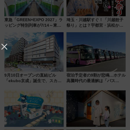
東急「GREEN×EXPO 2027」ラ
埼玉・川越駅すぐ！「川越餃子
ッピング特別列車が7/14～東
祭り」とは？宇都宮・浜松から
横・田園都市・目黒線でデビュ
ご当地和牛まで全国の人気餃子
ー！ 注目の編成やデザインまと
を食べ比べ【7月25日・26日開
め
催】
9月10日オープンの直結ビル
宿泊予定者の9割が悲鳴…ホテル
「ekubo京成」誕生で、スカイ
高騰時代の最適解は「バス
ライナーも停まる巨大ハブ駅・
泊」!? WILLER最新調査で判明
新鎌ヶ谷はどう変わる？ 全テナ
した、推し活遠征や観光時のリ
ント情報も公開！
アルな懐事情