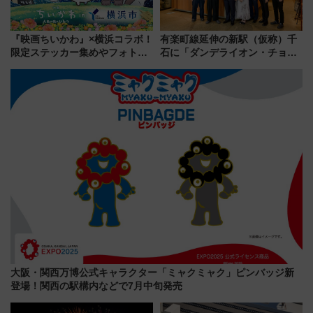
『映画ちいかわ』×横浜コラボ！
有楽町線延伸の新駅（仮称）千
限定ステッカー集めやフォトス
石に「ダンデライオン・チョコ
ポット、特別花火でみなとみら
レート」が出店！ 東京メトロが
いを満喫しよう（花火鑑賞会応
1億円出資で挑む新時代のまちづ
募は7/12まで！）
くりとは？
大阪・関西万博公式キャラクター「ミャクミャク」ピンバッジ新
登場！関西の駅構内などで7月中旬発売