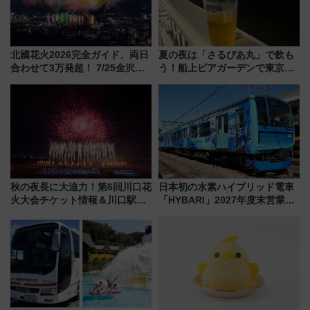
北國花火2026完全ガイド、両日
夏の夜は「さるびあ丸」で飲も
合わせて3万発超！ 7/25金沢大
う！船上ビアガーデンで東京湾
会・8/1川北大会の2つの花火大
の夜景を眺めながら軽く一
会の日程・アクセス・観覧席ま
杯……工場直送生ビールや島グ
とめ（石川県）
ルメが美味い
秋の夜長に大迫力！第6回川口花
日本初の水素ハイブリッド電車
火大会チケット情報＆川口駅か
「HYBARI」2027年度末営業運
らのアクセスガイド
転へ 鉄道・発電・まちづくり
で水素利活用が加速