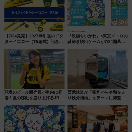
事業の全貌
情報まとめ
【7/24発売】2027年引退のドク
『映画ちいかわ』×東京メトロの
ターイエロー（T5編成）記念グ
謎解き脱出ゲームが7/24開幕！
ッズ7種が登場！ 新幹線車内放
オリジナル24時間券の買い方と
送の目覚まし時計など通販・販
遊び方を解説！（7/10発売開
売店舗まとめ
始）
球場のビール販売員が車内に登
西武鉄道が「昭和から令和を走
場！夏の移動を盛り上げるJR九
り鉄分補給」をテーマに博覧会
州「ビール新幹線」7月31日・8
を実施！くすのきホールで8月
月7日限定 ソフトバンクホーク
14日から 新車両「トキイロ」体
スとコラボ
験ブースも アクセスや申込方法
を解説