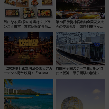
気になる第1位の弁当は？ グラ
第74回伊勢神宮奉納全国花火大
ンスタ東京「東京駅限定弁当
会の交通規制・臨時列車マッ
2026 売上ランキング」
プ！JR東海・近鉄で快適にアク
セス
【2026夏】都立明治公園ビアガ
熱闘甲子園のテーマ曲が駅メロ
ーデン＆野外映画！「SUMMER
に？阪神・甲子園駅の接近メロ
LOUNGE」のアクセスと上映ス
ディがVaundy「かげろう」×向
ケジュール 夜風とビール、映画
谷実アレンジの特別仕様へ、8月
を満喫！
5日始発から