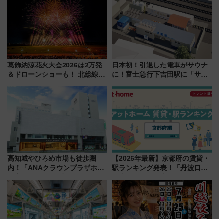
葛飾納涼花火大会2026は2万発
日本初！引退した電車がサウナ
＆ドローンショーも！ 北総線を
に！富士急行下吉田駅に「サ電
使った穴場アクセスや臨時列
（SADEN）」2026年12月開
車、観覧スポット情報と周辺観
業 行き交う電車の音や振動を
光まとめ（7/28開催）
感じながら「ととのう」新感覚
高知城やひろめ市場も徒歩圏
【2026年最新】京都府の賃貸・
内！「ANAクラウンプラザホテ
駅ランキング発表！「丹波口」
ル高知」が8月開業
の大躍進と「西大路」人気の理
由は？