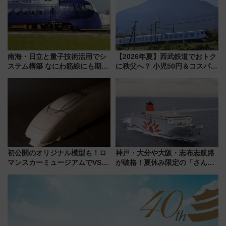
南海・日立と量子技術活用でシ
【2026年夏】西武鉄道でおトク
ステム構築 なにわ筋線にも期待
に秩父へ？ 小児50円＆コスパ最
乗務員・車両計画作業を短縮へ
強きっぷで「安・近・短」な家
族旅行！ 深夜の正丸トンネル探
検や特急ラビューも
初公開のオリジナル模型も！ロ
神戸・大分や大阪・志布志航路
マンスカーミュージアムでVSE
が破格！夏休み限定の「さんふ
の設計秘話に迫る企画展が7月
らわあスペシャルセール」スタ
15日スタート
ート 夕朝食ビュッフェ付きで
快適な船旅はいかが？