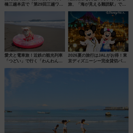
橋三越本店で「第29回三越ワー
旅、「海が見える難読駅」で幸
ルドウォッチフェア」開幕
せの黄色いハンカチに願いを
【2026年8月5日～25日】
「新・鉄道ひとり旅」279回目
の舞台は「島原鉄道」
愛犬と電車旅！近鉄の観光列車
2026夏の旅行はJALがお得！東
「つどい」で行く「わんわん列
京ディズニーシー完全貸切パー
車」第5弾！海辺のBBQも楽し
ティー招待券が当たるキャンペ
める日帰りツアー
ーン始まる 条件は「夏の国内
線に2回搭乗」