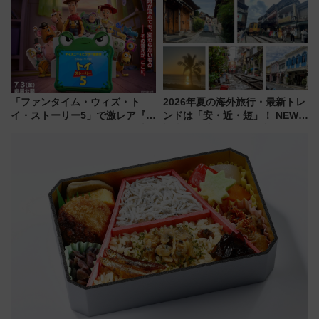
推し活を楽しもう！（2026年
8/1～31）
「ファンタイム・ウィズ・ト
2026年夏の海外旅行・最新トレ
イ・ストーリー5」で激レア『ロ
ンドは「安・近・短」！ NEWT
ルカナ』カードをゲット！最新
調査から読み解く、最新の人気
デコレーションも徹底解説
渡航先TOP5とは？ 円安時代の
旅行術