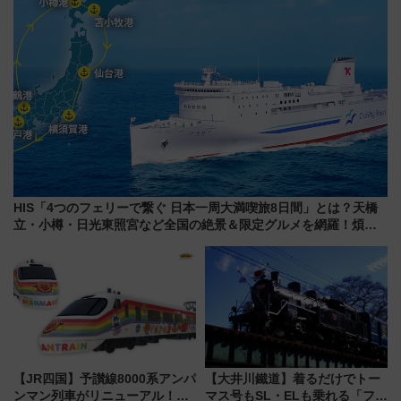
HIS「4つのフェリーで繋ぐ 日本一周大満喫旅8日間」とは？天橋
立・小樽・日光東照宮など全国の絶景＆限定グルメを網羅！煩雑
な手続きも不要でお手軽に楽しめるプランが登場
【JR四国】予讃線8000系アンパ
【大井川鐵道】着るだけでトー
ンマン列車がリニューアル！内
マス号もSL・ELも乗れる「フリ