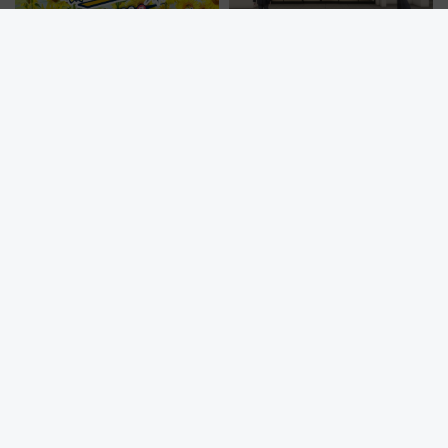
横須賀・ソレイユの丘で10万本
【新横浜駅】駅弁・お土産選び
のひまわりと絶景花火！ 恐竜や
がもっと便利に？「プレシャス
ドッグプールなど三浦半島の日
デリ＆ギフト新横浜」がオープ
帰りお出かけ最新情報（2026年
ン 場所や営業時間・限定弁当
7月17日～開催）
を紹介
秋の夜はシモキタへ！「ムーンアートナイト下北沢2026」でイマ
ーシブシアターやアート巡りを満喫しよう