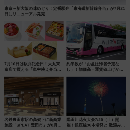
東京～新大阪の味めぐり！定番駅弁「東海道新幹線弁当」が7月21
日にリニューアル発売
7月16日は駅弁記念日！大丸東
約半数が「お盆は帰省予定な
京店で買える「車中映え弁当」
し」！物価高・運賃値上げが財
フェア【2026年夏】
布を直撃、往復1万円以内なら帰
りたいけど……【WILLER お盆
帰省動向調査】
名鉄豊田市駅の高架下に新商業
隅田川花火大会7/25（土）開
施設「μPLAT 豊田市」が8月26
催！銀座線96本増発と 激混みの