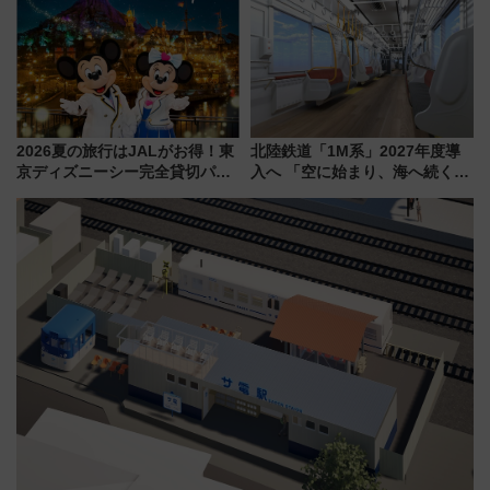
連検索数が前年比237％増、ナ
は2026年で引退
ショジオも認める『2026年に訪
れるべき世界の旅先』
2026夏の旅行はJALがお得！東
北陸鉄道「1M系」2027年度導
京ディズニーシー完全貸切パー
入へ 「空に始まり、海へ続く」
ティー招待券が当たるキャンペ
白山比咩神社をモチーフにした
ーン始まる 条件は「夏の国内
神秘的なデザイン
線に2回搭乗」