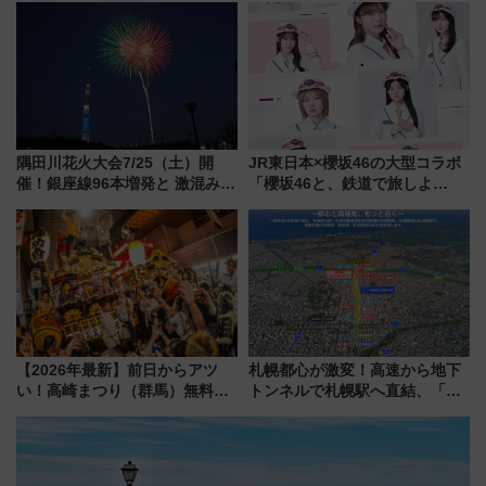
に 乗車には予約が必要
イダー」に注目 2026年夏は所
沢へ遊びに行こう
隅田川花火大会7/25（土）開
JR東日本×櫻坂46の大型コラボ
催！銀座線96本増発と 激混みの
「櫻坂46と、鉄道で旅しよ
「浅草駅」を回避する最寄り駅･
う。」が7月20日より始動！新
アクセス攻略法、2万発の花火が
潟・長野・庄内へ
都心の夜に！
【2026年最新】前日からアツ
札幌都心が激変！高速から地下
い！高崎まつり（群馬）無料観
トンネルで札幌駅へ直結、「創
覧エリアから初開催100人みこ
成川通都心アクセス道路」が7月
しまで
から本格着工、延長4.8km整備
事業の全貌