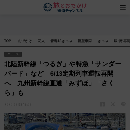
TOP
おでかけ
花火
青春18きっぷ
新型車両
きっぷ
駅･街 再
ニュース
北陸新幹線「つるぎ」や特急「サンダー
バード」など 6/13定期列車運転再開
へ 九州新幹線直通「みずほ」「さく
ら」も
2020.06.03 15:06