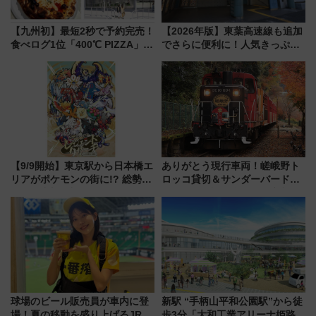
【九州初】最短2秒で予約完売！
【2026年版】東葉高速線も追加
食べログ1位「400℃ PIZZA」が
でさらに便利に！人気きっぷ
博多駅すぐの明治公園に8/7オー
「サンキューちばフリーパス」
プン。もつ鍋風など限定メニュ
今年も発売 秋・早春に千葉県を
ーも
巡るなら使い勝手・コスパ抜群
【9/9開始】東京駅から日本橋エ
ありがとう現行車両！嵯峨野ト
リアがポケモンの街に!? 総勢
ロッコ貸切＆サンダーバードレ
100匹以上が出現「レジェンド
ストランで語り合う秋の京都
リサーチ」本格謎解き・グッズ
斉藤雪乃＆福原トシヒロと行
情報まとめ
く！9月13日「京都の鉄道満喫
ツアー」開催
球場のビール販売員が車内に登
新駅 “手柄山平和公園駅”から徒
場！夏の移動を盛り上げるJR九
歩3分「大和工業アリーナ姫路」