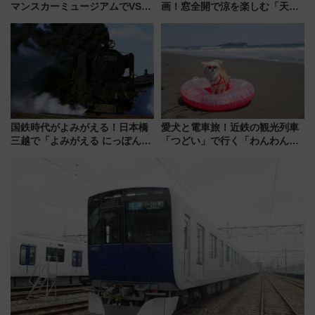
マンスカーミュージアムでVSE
画！窓全開で涼を楽しむ「天然
の設計秘話に迫る企画展が7月
クーラー体験号」と限定鉄コレ
15日スタート
発売
国鉄時代がよみがえる！日本橋
愛犬と電車旅！近鉄の観光列車
三越で「よみがえる にっぽんの
「つどい」で行く「わんわん列
鉄道展」7/22-8/3開催、広田尚
車」第5弾！海辺のBBQも楽し
敬の名作写真も、駅弁フェスも
める日帰りツアー
同時開催！