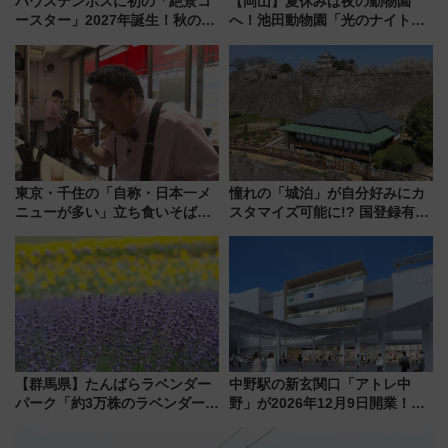
ハウステンボスに初の「絶景コ
【岡山】夏休みは夜の動物園
ースター」2027年誕生！秋の
へ！池田動物園「光のナイトズ
「すんごいハロウィン」見どこ
ー2026」で光と動物が彩る特別
ろも一挙紹介
な夜
東京・千住の「自称・日本一メ
憧れの「城泊」が自分好みにカ
ニューが多い」立ち食いそば屋
スタマイズ可能に!? 国登録有形
とは？ ＢＳ日テレ『ドランク塚
文化財・丸亀城「延寿閣別館」
地のふらっと立ち食いそば』
にオーダーメイド型の宿泊プラ
7/27夜10時～放送
ンが誕生！
【群馬県】たんばらラベンダー
中野駅の新玄関口「アトレ中
パーク「約3万株のラベンダー」
野」が2026年12月9日開業！新
が見頃！新幹線＆無料送迎バス
改札直結で屋上BBQも楽しめる
で都心から約1時間半で夏の絶景
注目スポット