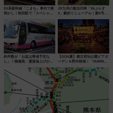
E6系新幹線「こまち」車内で夜
JR九州の観光列車「36ぷらす
明かし！秋田駅で「スペシャル
3」劇的リニューアル！新6号車
ナイト」8月開催、料金や予約方
“1〜2名用グリーン個室”と曜日
法は？
別 “プレミアムランチ”導入･ル
ートや価格など解説
約半数が「お盆は帰省予定な
【2026夏】都立明治公園ビアガ
し」！物価高・運賃値上げが財
ーデン＆野外映画！「SUMMER
布を直撃、往復1万円以内なら帰
LOUNGE」のアクセスと上映ス
りたいけど……【WILLER お盆
ケジュール 夜風とビール、映画
帰省動向調査】
を満喫！