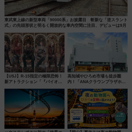
東武東上線の新型車両「90000系」お披露目 斬新な「逆スラント
式」の先頭形状と明るく開放的な車内空間に注目、デビューは9月
【USJ】R-15指定の極限恐怖！
高知城やひろめ市場も徒歩圏
新アトラクション「『バイオハ
内！「ANAクラウンプラザホテ
ザード レクイエム』 ザ・ダイ
ル高知」が8月開業
ブ」今秋登場 ―予測不能の恐
怖に泣き叫べ―