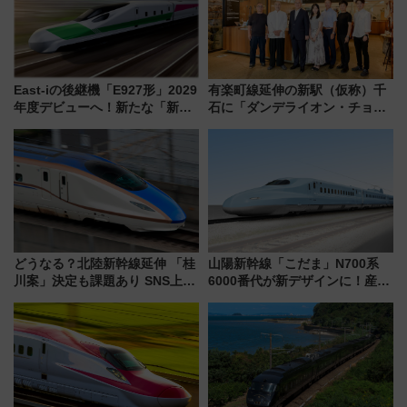
East-iの後継機「E927形」2029
有楽町線延伸の新駅（仮称）千
年度デビューへ！新たな「新幹
石に「ダンデライオン・チョコ
線専用検測車」の性能を徹底解
レート」が出店！ 東京メトロが
説【JR東日本】
1億円出資で挑む新時代のまちづ
くりとは？
どうなる？北陸新幹線延伸 「桂
山陽新幹線「こだま」N700系
川案」決定も課題あり SNS上の
6000番代が新デザインに！産学
声は
連携で描く瀬戸内の波模様 運
用は今冬から