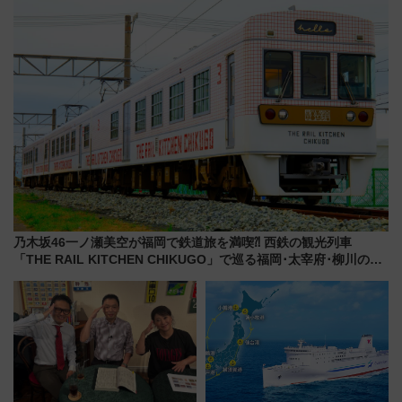
を！
乃木坂46一ノ瀬美空が福岡で鉄道旅を満喫⁈ 西鉄の観光列車
「THE RAIL KITCHEN CHIKUGO」で巡る福岡･太宰府･柳川の
旅！YouTubeが公開に