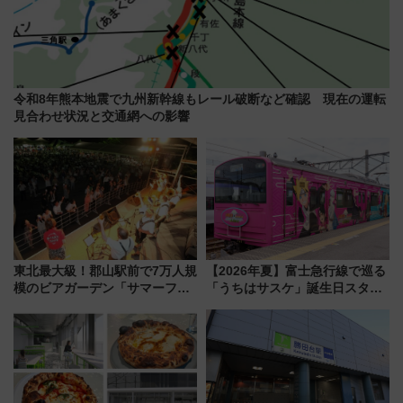
令和8年熊本地震で九州新幹線もレール破断など確認 現在の運転
見合わせ状況と交通網への影響
東北最大級！郡山駅前で7万人規
【2026年夏】富士急行線で巡る
模のビアガーデン「サマーフェ
「うちはサスケ」誕生日スタン
スタ IN KORIYAMA 2026」
プラリー！富士急ハイランド限
7/24-26開催！ 有料席はJRE
定グルメ＆グッズ徹底ガイド
MALLで予約可能