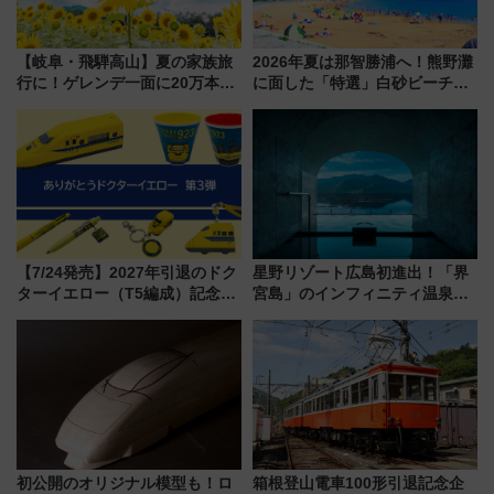
【岐阜・飛騨高山】夏の家族旅
2026年夏は那智勝浦へ！熊野灘
行に！ゲレンデ一面に20万本の
に面した「特選」白砂ビーチは
ひまわりが咲き誇る「アルコピ
必見 「第17回那智勝浦町花火大
アひまわり園」開園
会」は8月11日開催！
【7/24発売】2027年引退のドク
星野リゾート広島初進出！「界
ターイエロー（T5編成）記念グ
宮島」のインフィニティ温泉と
ッズ7種が登場！ 新幹線車内放
古式サウナ「石風呂」を大解剖
送の目覚まし時計など通販・販
宿泊料金・アクセスは？（2026
売店舗まとめ
年7月23日開業）
初公開のオリジナル模型も！ロ
箱根登山電車100形引退記念企