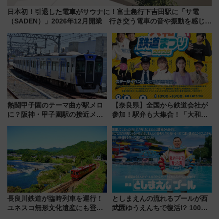
日本初！引退した電車がサウナに！富士急行下吉田駅に「サ電
（SADEN）」2026年12月開業 行き交う電車の音や振動を感じな
がら「ととのう」新感覚
熱闘甲子園のテーマ曲が駅メロ
【奈良県】全国から鉄道会社が
に？阪神・甲子園駅の接近メロ
参加！駅弁も大集合！「大和鉄
ディがVaundy「かげろう」×向
道まつり2026」が8月8日・9日
谷実アレンジの特別仕様へ、8月
に開催決定
5日始発から
長良川鉄道が臨時列車を運行！
としまえんの流れるプールが西
ユネスコ無形文化遺産にも登録
武園ゆうえんちで復活!? 100周
された「郡上おどり」楽しむ人
年記念企画＆「春日のうん○スラ