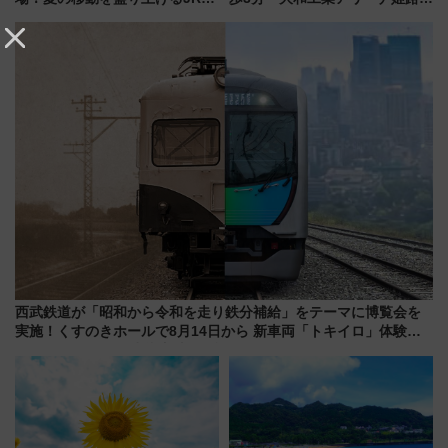
州「ビール新幹線」7月31日・8
10月開業！Novelbright公演 や
月7日限定 ソフトバンクホーク
大相撲巡業など 豪華イベントと
スとコラボ
アクセス
西武鉄道が「昭和から令和を走り鉄分補給」をテーマに博覧会を
実施！くすのきホールで8月14日から 新車両「トキイロ」体験ブ
ースも アクセスや申込方法を解説