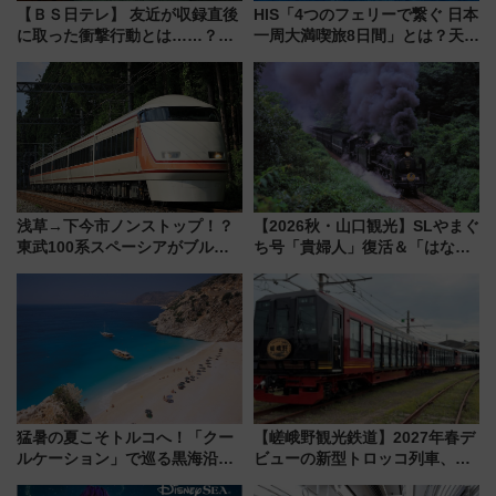
【ＢＳ日テレ】 友近が収録直後
HIS「4つのフェリーで繋ぐ 日本
に取った衝撃行動とは……？
一周大満喫旅8日間」とは？天橋
『友近・礼二の妄想トレイン』
立・小樽・日光東照宮など全国
で極上の夏祭り鉄道旅を放送
の絶景＆限定グルメを網羅！煩
雑な手続きも不要でお手軽に楽
しめるプランが登場
浅草→下今市ノンストップ！？
【2026秋・山口観光】SLやまぐ
東武100系スペーシアがブルー
ち号「貴婦人」復活＆「はなあ
リボン賞35周年記念で「デビュ
かり」初走行区間も！山口DCの
ー当時の停車駅」を再現 運転
注目観光列車まとめ きっぷの取
時刻や特急券の買い方を紹介
り方は？
猛暑の夏こそトルコへ！「クー
【嵯峨野観光鉄道】2027年春デ
ルケーション」で巡る黒海沿岸
ビューの新型トロッコ列車、い
やエーゲ海の避暑リゾート 関
よいよ試運転開始へ！現行車両