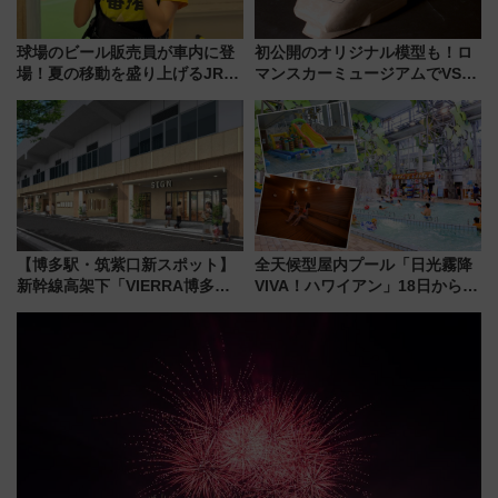
球場のビール販売員が車内に登
初公開のオリジナル模型も！ロ
場！夏の移動を盛り上げるJR九
マンスカーミュージアムでVSE
州「ビール新幹線」7月31日・8
の設計秘話に迫る企画展が7月
月7日限定 ソフトバンクホーク
15日スタート
スとコラボ
【博多駅・筑紫口新スポット】
全天候型屋内プール「日光霧降
新幹線高架下「VIERRA博多テ
VIVA！ハワイアン」18日から営
ラス」が9/18開業！九州初出店
業開始 小さなお子様連れのフ
など注目の全6店舗 「博多活憩
ァミリーから大人まで幅広い世
通り」も一新
代が一日中楽しる夏のリゾート
を楽しんで