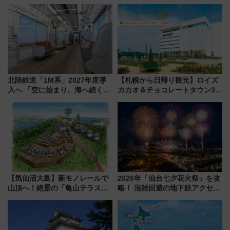
オも認める『2026年に訪れるべき世界の旅先』
北陸鉄道「1M系」2027年度導
【札幌から日帰り観光】ロイズ
入へ 「空に始まり、海へ続く」
カカオ＆チョコレートタウン3周
白山比咩神社をモチーフにした
年！ 9月は入場料半額やチョコ
神秘的なデザイン
詰め放題を開催、ロイズタウン
駅からのアクセスも
【気仙沼大島】新モノレールで
2026年「仙台七夕花火祭」を攻
山頂へ！絶景の「亀山テラス
略！ 混雑回避の地下鉄アクセス
360°」が7月19日オープン、休
からまだ買える有料席情報、花
暇村のお得な日帰りプランも登
火前に楽しむ仙台観光ルートま
場
で解説！