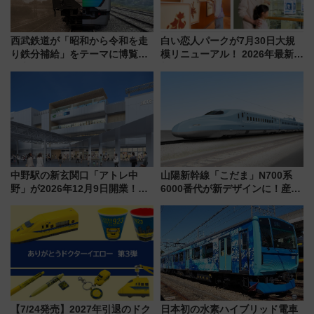
西武鉄道が「昭和から令和を走
白い恋人パークが7月30日大規
り鉄分補給」をテーマに博覧会
模リニューアル！ 2026年最新の
を実施！くすのきホールで8月
新エリア・工場見学の見どころ
14日から 新車両「トキイロ」体
と料金・アクセスを徹底解説
験ブースも アクセスや申込方法
（札幌市）
を解説
中野駅の新玄関口「アトレ中
山陽新幹線「こだま」N700系
野」が2026年12月9日開業！新
6000番代が新デザインに！産学
改札直結で屋上BBQも楽しめる
連携で描く瀬戸内の波模様 運
注目スポット
用は今冬から
【7/24発売】2027年引退のドク
日本初の水素ハイブリッド電車