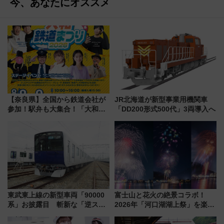
今、あなたにオススメ
【奈良県】全国から鉄道会社が
JR北海道が新型事業用機関車
参加！駅弁も大集合！「大和鉄
「DD200形式500代」3両導入へ
道まつり2026」が8月8日・9日
に開催決定
東武東上線の新型車両「90000
富士山と花火の絶景コラボ！
系」お披露目 斬新な「逆スラ
2026年「河口湖湖上祭」を楽し
ント式」の先頭形状と明るく開
む完全ガイド＆鉄道アクセスの
放的な車内空間に注目、デビュ
ススメ