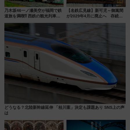
乃木坂46一ノ瀬美空が福岡で鉄
【名鉄広見線】新可児～御嵩間
道旅を満喫⁈ 西鉄の観光列車
が2029年4月に廃止へ 存続協
「THE RAIL KITCHEN
議終了で100年の歴史に幕
CHIKUGO」で巡る福岡･太宰
府･柳川の旅！YouTubeが公開
に
どうなる？北陸新幹線延伸 「桂川案」決定も課題あり SNS上の声
は