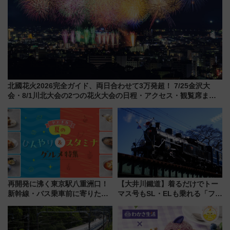
北國花火2026完全ガイド、両日合わせて3万発超！ 7/25金沢大
会・8/1川北大会の2つの花火大会の日程・アクセス・観覧席まと
め（石川県）
再開発に沸く東京駅八重洲口！
【大井川鐵道】着るだけでトー
新幹線・バス乗車前に寄りたい
マス号もSL・ELも乗れる「フリ
「ヤエチカ」2026年夏の「ひん
ーきっぷTシャツ」8月6日より
やり＆スタミナグルメ」6選【新
受注販売
店舗も！】