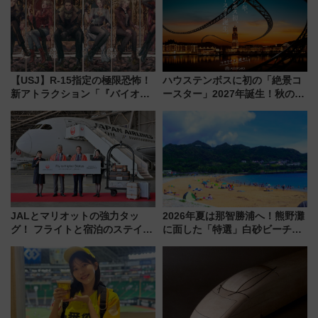
【USJ】R-15指定の極限恐怖！
ハウステンボスに初の「絶景コ
新アトラクション「『バイオハ
ースター」2027年誕生！秋の
ザード レクイエム』 ザ・ダイ
「すんごいハロウィン」見どこ
ブ」今秋登場 ―予測不能の恐
ろも一挙紹介
怖に泣き叫べ―
JALとマリオットの強力タッ
2026年夏は那智勝浦へ！熊野灘
グ！ フライトと宿泊のステイタ
に面した「特選」白砂ビーチは
スマッチでFLY ON ポイントや
必見 「第17回那智勝浦町花火大
上級会員資格を効率よく獲得す
会」は8月11日開催！
る方法を解説