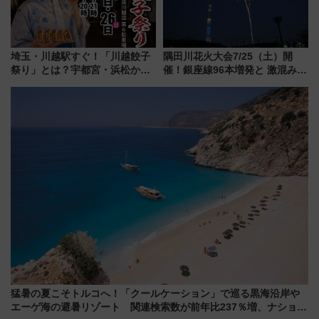
埼玉・川越駅すぐ！「川越餃子
隅田川花火大会7/25（土）開
祭り」とは？宇都宮・浜松から
催！銀座線96本増発と 激混みの
ご当地和牛まで全国の人気餃子
「浅草駅」を回避する最寄り駅･
を食べ比べ【7月25日・26日開
アクセス攻略法、2万発の花火が
催】
都心の夜に！
猛暑の夏こそトルコへ！「クールケーション」で巡る黒海沿岸や
エーゲ海の避暑リゾート 関連検索数が前年比237％増、ナショジ