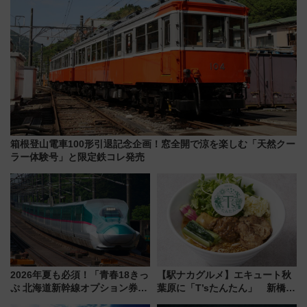
箱根登山電車100形引退記念企画！窓全開で涼を楽しむ「天然クー
ラー体験号」と限定鉄コレ発売
2026年夏も必須！「青春18きっ
【駅ナカグルメ】エキュート秋
ぷ 北海道新幹線オプション券」
葉原に「T’sたんたん」 新橋に
自動改札対応ルールと途中下車
551蓬莱のDNAを継ぐ「東京豚