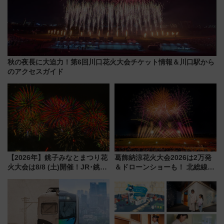
秋の夜長に大迫力！第6回川口花火大会チケット情報＆川口駅から
のアクセスガイド
【2026年】銚子みなとまつり花
葛飾納涼花火大会2026は2万発
火大会は8/8 (土)開催！JR･銚子
＆ドローンショーも！ 北総線を
電鉄の臨時列車やアクセス情
使った穴場アクセスや臨時列
報、利根川に咲く8,000発の大迫
車、観覧スポット情報と周辺観
力＆屋台を満喫
光まとめ（7/28開催）