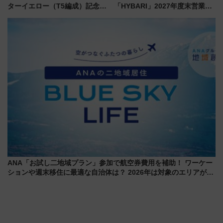
ターイエロー（T5編成）記念グ
「HYBARI」2027年度末営業運
ッズ7種が登場！ 新幹線車内放
転へ 鉄道・発電・まちづくり
送の目覚まし時計など通販・販
で水素利活用が加速
売店舗まとめ
ANA「お試し二地域プラン」参加で航空券費用を補助！ ワーケー
ションや週末移住に最適な自治体は？ 2026年は対象のエリアが拡
大！