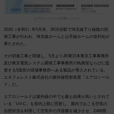
エアロシールドの照射イメージ
2020（令和2）年5月末、JR渋谷駅で埼京線下り線路の切
替工事が行われ、埼京線ホームと山手線ホームの並列化が
果たされた。
その切換工事と関連し、5月よりJR東日本東京工事事務所
及び東京電気システム開発工事事務所の執務室ならびに監
督する5箇所の現場事務所へある製品が導入されている。
エネフォレスト株式会社の紫外線照射装置「エアロシール
ド」だ。
エアロシールドは紫外線の中でも最も効果が高いとされて
いる「UV-C」を室内上部に照射し、屋内でおこる空気の
自然対流を利用して空気中の浮遊菌を減少させ、24時間