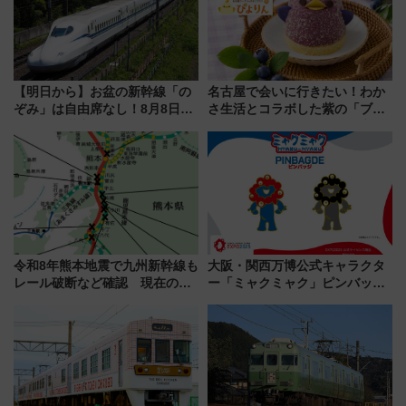
【明日から】お盆の新幹線「の
名古屋で会いに行きたい！わか
ぞみ」は自由席なし！8月8日午
さ生活とコラボした紫の「ブル
前はほぼ満席…でも数時間ズラ
ーベリーぴよりん」期間限定販
せば空きが見つかることも 混
売
雑避ける「空席」探しのコツ
令和8年熊本地震で九州新幹線も
大阪・関西万博公式キャラクタ
レール破断など確認 現在の運
ー「ミャクミャク」ピンバッジ
転見合わせ状況と交通網への影
新登場！関西の駅構内などで7月
響
中旬発売