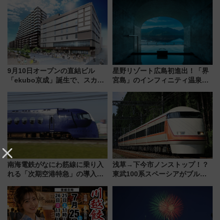
の罠
饅」、オムライス専門店「肉と
たまご」新グルメ続々登場！
【2026年8月】
9月10日オープンの直結ビル
星野リゾート広島初進出！「界
「ekubo京成」誕生で、スカイ
宮島」のインフィニティ温泉と
ライナーも停まる巨大ハブ駅・
古式サウナ「石風呂」を大解剖
新鎌ヶ谷はどう変わる？ 全テナ
宿泊料金・アクセスは？（2026
ント情報も公開！
年7月23日開業）
南海電鉄がなにわ筋線に乗り入
浅草→下今市ノンストップ！？
れる「次期空港特急」の導入を
東武100系スペーシアがブルー
決定！ピニンファリーナによる
リボン賞35周年記念で「デビュ
日本初の鉄道デザイン
ー当時の停車駅」を再現 運転
時刻や特急券の買い方を紹介