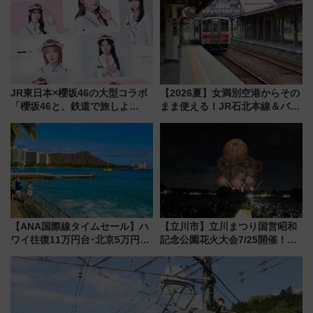
ーは9月
JR東日本×櫻坂46の大型コラボ
【2026夏】女満別空港からその
「櫻坂46と、鉄道で旅しよ
まま使える！JR石北本線＆バス
う。」が7月20日より始動！新
乗り放題「北見・網走周遊フリ
潟・長野・庄内へ
ーパス」でおトクに道東観光
（8/3発売）
【ANA国際線タイムセール】ハ
【立川市】立川まつり国営昭和
ワイ往復11万円台･北京5万円台
記念公園花火大会7/25開催！
～、憧れのビジネスクラスも！
5000発の花火が夜を彩る 今年は
来春のGW旅行まで狙える激ア
混雑に要注意、その理由は
ツ路線まとめ（8/10まで）