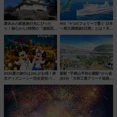
夏休みの家族旅行先にぴった
HIS「4つのフェリーで繋ぐ 日本
り！都心から1時間の「湘南西エ
一周大満喫旅8日間」とは？天橋
リア」満喫ガイド 鎌倉・江の
立・小樽・日光東照宮など全国
島とは異なる魅力を持つ今夏の
の絶景＆限定グルメを網羅！煩
注目スポット
雑な手続きも不要でお手軽に楽
しめるプランが登場
2026夏の旅行はJALがお得！東
新駅 “手柄山平和公園駅”から徒
京ディズニーシー完全貸切パー
歩3分「大和工業アリーナ姫路」
ティー招待券が当たるキャンペ
10月開業！Novelbright公演 や
ーン始まる 条件は「夏の国内
大相撲巡業など 豪華イベントと
線に2回搭乗」
アクセス