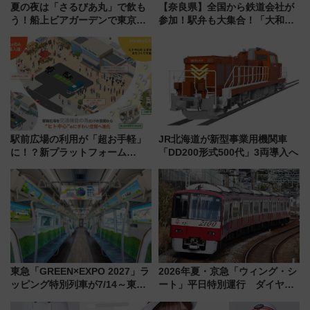
夏の夜は「さるびあ丸」で飲も
【奈良県】全国から鉄道会社が
う！船上ビアガーデンで東京湾
参加！駅弁も大集合！「大和鉄
の夜景を眺めながら軽く一
道まつり2026」が8月8日・9日
杯……工場直送生ビールや島グ
に開催決定
ルメが美味い
駅前広場の利用が「超お手軽」
JR北海道が新型事業用機関車
に！？新プラットフォーム
「DD200形式500代」3両導入へ
「HirakeBA」8月3日始動、ス
マホで簡単申請 物販や演奏会な
どに【JR東日本】
東急「GREEN×EXPO 2027」ラ
2026年夏・京急「ウィング・シ
ッピング特別列車が7/14～東
ート」平日特別運行 ダイヤ・
横・田園都市・目黒線でデビュ
乗車方法を解説！2階建てバスや