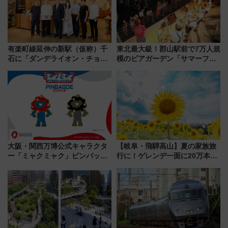
有楽町線延伸の新駅（仮称）千
東北最大級！郡山駅前で7万人規
石に「ダンデライオン・チョコ
模のビアガーデン「サマーフェ
レート」が出店！ 東京メトロが
スタ IN KORIYAMA 2026」
1億円出資で挑む新時代のまちづ
7/24-26開催！ 有料席はJRE
くりとは？
MALLで予約可能
大阪・関西万博公式キャラクタ
【岐阜・飛騨高山】夏の家族旅
ー「ミャクミャク」ピンバッジ
行に！ゲレンデ一面に20万本の
新登場！関西の駅構内などで7月
ひまわりが咲き誇る「アルコピ
中旬発売
アひまわり園」開園