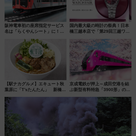
阪神電車初の座席指定サービス
国内最大級の時計の祭典！日本
名は「らくやんシート」に！新
橋三越本店で「第29回三越ワー
型3000系で大阪梅田～山陽姫路
ルドウォッチフェア」開幕
を快適移動
【2026年8月5日～25日】
【駅ナカグルメ】エキュート秋
京成電鉄が押上～成田空港を結
葉原に「T’sたんたん」 新橋に
ぶ新型有料特急「3900形」のコ
551蓬莱のDNAを継ぐ「東京豚
ンセプト・デザイン公開 愛称
饅」、オムライス専門店「肉と
募集も実施
たまご」新グルメ続々登場！
【2026年8月】