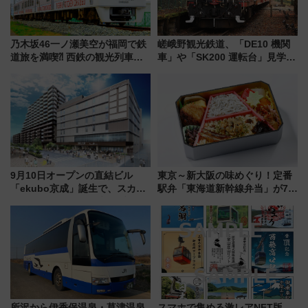
乃木坂46一ノ瀬美空が福岡で鉄
嵯峨野観光鉄道、「DE10 機関
道旅を満喫⁈ 西鉄の観光列車
車」や「SK200 運転台」見学ツ
「THE RAIL KITCHEN
アーを開催！ ラストランイベン
CHIKUGO」で巡る福岡･太宰
トの一環で激レア体験できちゃ
府･柳川の旅！YouTubeが公開
うかも 参加方法やスケジュール
に
をご紹介
9月10日オープンの直結ビル
東京～新大阪の味めぐり！定番
「ekubo京成」誕生で、スカイ
駅弁「東海道新幹線弁当」が7月
ライナーも停まる巨大ハブ駅・
21日にリニューアル発売
新鎌ヶ谷はどう変わる？ 全テナ
ント情報も公開！
所沢から伊香保温泉・草津温泉
スマホで集める激レアNFT版