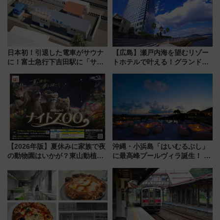
日本初！引退した電車がサウナ
【広島】瀬戸内海を望むリゾー
に！富士急行下吉田駅に「サ電
トホテルで叶える！グランドプ
（SADEN）」2026年12月開
リンスホテル広島のフォトウエ
業 行き交う電車の音や振動を
ディング＆カジュアルパーティ
感じながら「ととのう」新感覚
ープラン
【2026年版】夏休みに家族で夜
沖縄・小浜島「はいむるぶし」
の動物園はいかが？東山動植物
に最高峰プールヴィラ誕生！ 石
園＆のんほいパーク「ナイト
垣島から船で向かう究極のご褒
ZOO」開催情報
美旅「何もしない贅沢」を体験
してみない？