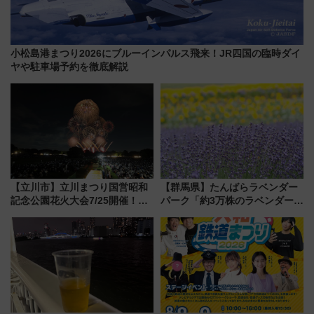
小松島港まつり2026にブルーインパルス飛来！JR四国の臨時ダイ
ヤや駐車場予約を徹底解説
【立川市】立川まつり国営昭和
【群馬県】たんばらラベンダー
記念公園花火大会7/25開催！
パーク「約3万株のラベンダー」
5000発の花火が夜を彩る 今年は
が見頃！新幹線＆無料送迎バス
混雑に要注意、その理由は
で都心から約1時間半で夏の絶景
を！