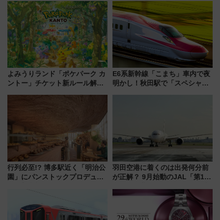
よみうりランド「ポケパーク カ
E6系新幹線「こまち」車内で夜
ントー」チケット新ルール解
明かし！秋田駅で「スペシャル
説！購入制限の緩和と入場時の
ナイト」8月開催、料金や予約方
本人確認が11月スタート
法は？
行列必至!? 博多駅近く「明治公
羽田空港に着くのは出発何分前
園」にパンストックプロデュー
が正解？ 9月始動のJAL「第1タ
スの新業態『Land Bageri』8/7
ーミナル北側サテライト」は徒
オープン 秋からはビストロ営業
歩1キロ超え！ 知っておきたい
も！
変更点まとめ