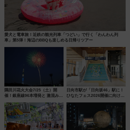
愛犬と電車旅！近鉄の観光列車「つどい」で行く「わんわん列
車」第5弾！海辺のBBQも楽しめる日帰りツアー
隅田川花火大会7/25（土）開
日向市駅が「日向坂46」駅に！
催！銀座線96本増発と 激混みの
ひなたフェス2026開催に向けJR
「浅草駅」を回避する最寄り駅･
九州が記念きっぷや臨時列車で
アクセス攻略法、2万発の花火が
全力応援 夜行列車「ドリーム
都心の夜に！
おひさま号」も走る