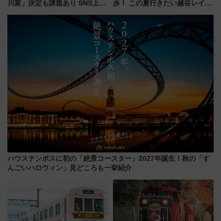
川案」決定も課題あり SNS上の
歩！ この夏行きたい越谷レイク
声は
タウンの新たな水辺の憩いエリ
ア「LAKESIDE PARK」（埼玉
県越谷市）
ハウステンボスに初の「絶景コースター」2027年誕生！秋の「す
んごいハロウィン」見どころも一挙紹介