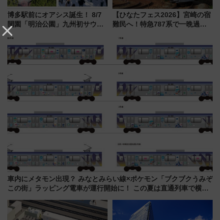
博多駅前にオアシス誕生！ 8/7
【ひなたフェス2026】宮崎の宿
開園「明治公園」九州初サウナ
難民へ！特急787系で一晩過ご
TOTOPAや日本一のピザなど絶
せる夜間滞在型イベント「スワ
品グルメ登場で駅前の過ごし方
ローおひさま」が救世主に？
はどう変わる？
車内にメタモン出現？ みなとみらい線×ポケモン「ブクブクうみぞ
この街」ラッピング電車が運行開始に！ この夏は直通列車で横浜
へ！