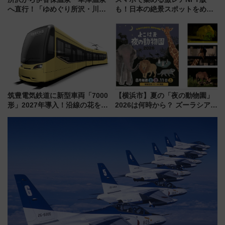
へ直行！「ゆめぐり所沢・川越
も！日本の絶景スポットをめぐ
号」で群馬の温泉旅をもっと気
って集める「索道印(さくどうい
軽に 運行ダイヤ・運賃を解説
ん)」企画がスタート
筑豊電気鉄道に新型車両「7000
【横浜市】夏の「夜の動物園」
形」2027年導入！沿線の花をイ
2026は何時から？ ズーラシア・
メージしたイエローを採用 車
野毛山・金沢の電車アクセスや
内は落ち着いたゆとりある空間
見どころ、限定イベントを徹底
に
解説！