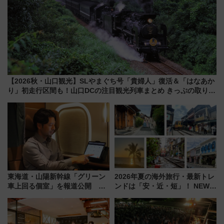
【2026秋・山口観光】SLやまぐち号「貴婦人」復活＆「はなあか
り」初走行区間も！山口DCの注目観光列車まとめ きっぷの取り方
は？
東海道・山陽新幹線「グリーン
2026年夏の海外旅行・最新トレ
車上回る個室」を報道公開 プ
ンドは「安・近・短」！ NEWT
ライベート感備えた上質な空間
調査から読み解く、最新の人気
渡航先TOP5とは？ 円安時代の
旅行術