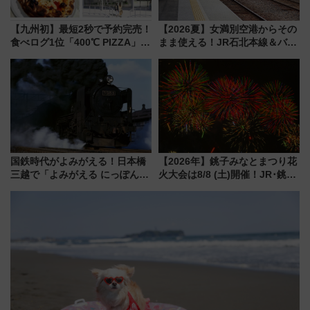
【九州初】最短2秒で予約完売！
【2026夏】女満別空港からその
食べログ1位「400℃ PIZZA」が
まま使える！JR石北本線＆バス
博多駅すぐの明治公園に8/7オー
乗り放題「北見・網走周遊フリ
プン。もつ鍋風など限定メニュ
ーパス」でおトクに道東観光
ーも
（8/3発売）
国鉄時代がよみがえる！日本橋
【2026年】銚子みなとまつり花
三越で「よみがえる にっぽんの
火大会は8/8 (土)開催！JR･銚子
鉄道展」7/22-8/3開催、広田尚
電鉄の臨時列車やアクセス情
敬の名作写真も、駅弁フェスも
報、利根川に咲く8,000発の大迫
同時開催！
力＆屋台を満喫