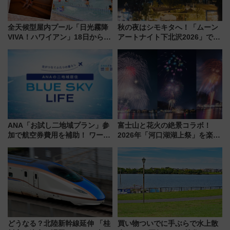
全天候型屋内プール「日光霧降
秋の夜はシモキタへ！「ムーン
VIVA！ハワイアン」18日から営
アートナイト下北沢2026」でイ
業開始 小さなお子様連れのフ
マーシブシアターやアート巡り
ァミリーから大人まで幅広い世
を満喫しよう
代が一日中楽しる夏のリゾート
を楽しんで
ANA「お試し二地域プラン」参
富士山と花火の絶景コラボ！
加で航空券費用を補助！ ワーケ
2026年「河口湖湖上祭」を楽し
ーションや週末移住に最適な自
む完全ガイド＆鉄道アクセスの
治体は？ 2026年は対象のエリア
ススメ
が拡大！
どうなる？北陸新幹線延伸 「桂
買い物ついでに手ぶらで水上散