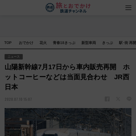
TOP
おでかけ
花火
青春18きっぷ
新型車両
きっぷ
駅･街 再
ニュース
山陽新幹線7月17日から車内販売再開 ホ
ットコーヒーなどは当面見合わせ JR西
日本
2020.07.10 15:07