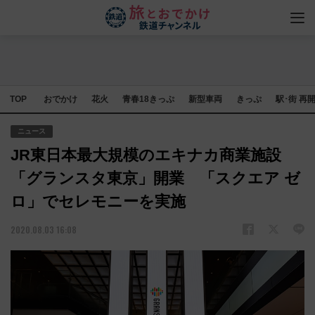
TOP
おでかけ
花火
青春18きっぷ
新型車両
きっぷ
駅･街 再
ニュース
JR東日本最大規模のエキナカ商業施設
「グランスタ東京」開業 「スクエア ゼ
ロ」でセレモニーを実施
2020.08.03 16:08