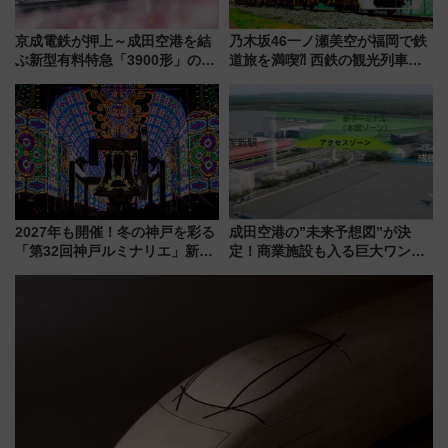
京成電鉄が押上～成田空港を結
乃木坂46一ノ瀬美空が福岡で鉄
ぶ新型有料特急「3900形」のコ
道旅を満喫⁈ 西鉄の観光列車
ンセプト・デザイン公開 愛称
「THE RAIL KITCHEN
募集も実施
CHIKUGO」で巡る福岡･太宰
府･柳川の旅！YouTubeが公開
に
2027年も開催！冬の神戸を彩る
成田空港の”未来予想図”が決
「第32回神戸ルミナリエ」新た
定！商業施設も入る巨大ワンタ
な「希望の鐘」とともに震災の
ーミナル、京成の高架新駅整備
記憶を次世代へ
で新型特急が品川･羽田とを結
ぶ！ JR空港駅は2面3線化！