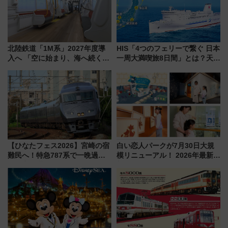
北陸鉄道「1M系」2027年度導
HIS「4つのフェリーで繋ぐ 日本
入へ 「空に始まり、海へ続く」
一周大満喫旅8日間」とは？天橋
白山比咩神社をモチーフにした
立・小樽・日光東照宮など全国
神秘的なデザイン
の絶景＆限定グルメを網羅！煩
雑な手続きも不要でお手軽に楽
しめるプランが登場
【ひなたフェス2026】宮崎の宿
白い恋人パークが7月30日大規
難民へ！特急787系で一晩過ご
模リニューアル！ 2026年最新の
せる夜間滞在型イベント「スワ
新エリア・工場見学の見どころ
ローおひさま」が救世主に？
と料金・アクセスを徹底解説
（札幌市）