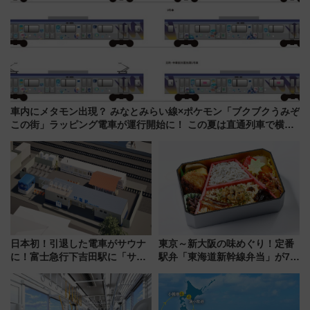
車内にメタモン出現？ みなとみらい線×ポケモン「ブクブクうみぞ
この街」ラッピング電車が運行開始に！ この夏は直通列車で横浜
へ！
日本初！引退した電車がサウナ
東京～新大阪の味めぐり！定番
に！富士急行下吉田駅に「サ電
駅弁「東海道新幹線弁当」が7月
（SADEN）」2026年12月開
21日にリニューアル発売
業 行き交う電車の音や振動を
感じながら「ととのう」新感覚