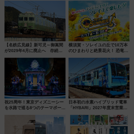
【名鉄広見線】新可児～御嵩間
横須賀・ソレイユの丘で10万本
が2029年4月に廃止へ 存続協
のひまわりと絶景花火！ 恐竜や
議終了で100年の歴史に幕
ドッグプールなど三浦半島の日
帰りお出かけ最新情報（2026年
7月17日～開催）
祝25周年！東京ディズニーシー
日本初の水素ハイブリッド電車
を水路で巡る8つのテーマポート
「HYBARI」2027年度末営業運
と限定デコレーションを解説
転へ 鉄道・発電・まちづくり
で水素利活用が加速