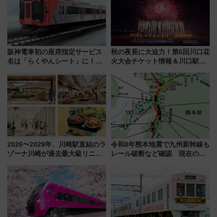
阪神電車初の座席指定サービス
秋の夜長に大迫力！第6回川口花
名は「らくやんシート」に！新
火大会チケット情報＆川口駅か
型3000系で大阪梅田～山陽姫路
らのアクセスガイド
を快適移動
2026〜2029年、川崎駅直結のラ
令和8年熊本地震で九州新幹線も
ゾーナ川崎が過去最大級リニュ
レール破断など確認 現在の運
ーアル！ フードコート拡大など
転見合わせ状況と交通網への影
「いつから何が変わるか」徹底
響
解説！