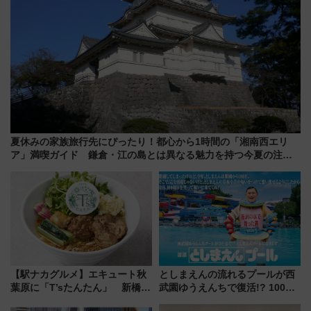
夏休みの家族旅行先にぴったり！都心から1時間の「湘南西エリ
ア」満喫ガイド 鎌倉・江の島とは異なる魅力を持つ今夏の注目
スポット
【駅ナカグルメ】エキュート秋
としまえんの流れるプールが西
葉原に「T’sたんたん」 新橋に
武園ゆうえんちで復活!? 100周
551蓬莱のDNAを継ぐ「東京豚
年記念企画＆「春日のうん○スラ