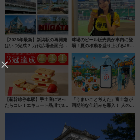
光まとめ（7/28開催）
【2026年最新】新潟駅の再開発
球場のビール販売員が車内に登
はいつ完成？ 万代広場全面完成
場！夏の移動を盛り上げるJR九
から「にいがた2キロ」・古町再
州「ビール新幹線」7月31日・8
開発、バスタ新潟構想まで徹底
月7日限定 ソフトバンクホーク
解説！
スとコラボ
【新幹線停車駅】手土産に迷っ
「うまいこと考えた」富士急が
たらコレ！エキュート品川で3年
画期的な仕組みを導入！ 人のか
連続売上1位を獲得した定番手土
わりにスマホが並ぶ「分身く
産スイーツとは？
ん」始動