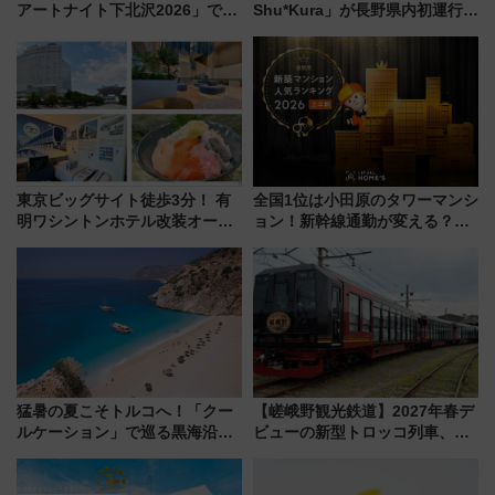
アートナイト下北沢2026」でイ
Shu*Kura」が長野県内初運行！
マーシブシアターやアート巡り
地酒と食を味わう信州プレDC特
を満喫しよう
別企画
東京ビッグサイト徒歩3分！ 有
全国1位は小田原のタワーマンシ
明ワシントンホテル改装オープ
ョン！新幹線通勤が変える？
ン直前「ゆりかもめ運転台付き
「住みたい街」の最新トレンド
客室」や海鮮丼が人気の朝食ビ
【新築マンション人気ランキン
ュッフェを現地レポ
グ】
猛暑の夏こそトルコへ！「クー
【嵯峨野観光鉄道】2027年春デ
ルケーション」で巡る黒海沿岸
ビューの新型トロッコ列車、い
やエーゲ海の避暑リゾート 関
よいよ試運転開始へ！現行車両
連検索数が前年比237％増、ナ
は2026年で引退