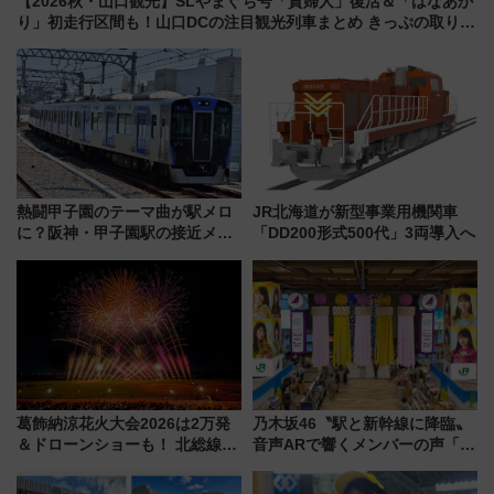
【2026秋・山口観光】SLやまぐち号「貴婦人」復活＆「はなあか
り」初走行区間も！山口DCの注目観光列車まとめ きっぷの取り方
は？
熱闘甲子園のテーマ曲が駅メロ
JR北海道が新型事業用機関車
に？阪神・甲子園駅の接近メロ
「DD200形式500代」3両導入へ
ディがVaundy「かげろう」×向
谷実アレンジの特別仕様へ、8月
5日始発から
葛飾納涼花火大会2026は2万発
乃木坂46〝駅と新幹線に降臨〟
＆ドローンショーも！ 北総線を
音声ARで響くメンバーの声「真
使った穴場アクセスや臨時列
夏の全国ツアー2026」
車、観覧スポット情報と周辺観