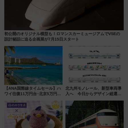
初公開のオリジナル模型も！ロマンスカーミュージアムでVSEの
設計秘話に迫る企画展が7月15日スタート
【ANA国際線タイムセール】ハ
北九州モノレール、新型車両導
ワイ往復11万円台･北京5万円台
入へ 今日からデザイン総選挙
～、憧れのビジネスクラスも！
始まる
来春のGW旅行まで狙える激ア
ツ路線まとめ（8/10まで）