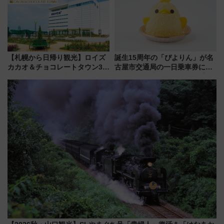
ショジオも認める『2026年に訪
れるべき世界の旅先』
【札幌から日帰り観光】ロイズ
誕生15周年の「ぴよりん」が名
カカオ＆チョコレートタウン3周
古屋市交通局の一日乗車券に！
年！ 9月は入場料半額やチョコ
東山線では貸切電車も登場【限
詰め放題を開催、ロイズタウン
定1万5000枚】
駅からのアクセスも