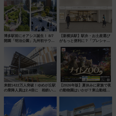
饅」、オムライス専門店「肉と
イダー」に注目 2026年夏は所
たまご」新グルメ続々登場！
沢へ遊びに行こう
【2026年8月】
博多駅前にオアシス誕生！ 8/7
【新横浜駅】駅弁・お土産選び
開園「明治公園」九州初サウナ
がもっと便利に？「プレシャス
TOTOPAや日本一のピザなど絶
デリ＆ギフト新横浜」がオープ
品グルメ登場で駅前の過ごし方
ン 場所や営業時間・限定弁当
はどう変わる？
を紹介
来館1422万人突破！ゆめが丘駅
【2026年版】夏休みに家族で夜
の乗降人員は2.4倍に 相鉄いず
の動物園はいかが？東山動植物
み野線「ゆめが丘ソラトス」2周
園＆のんほいパーク「ナイト
年祭にそうにゃん＆DB.スター
ZOO」開催情報
マンが登場