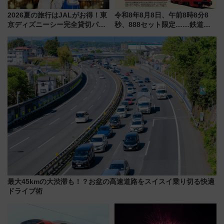
2026夏の旅行はJALがお得！東
令和8年8月8日、午前8時8分8
京ディズニーシー完全貸切パー
秒、888セット限定……鉄道各
ティー招待券が当たるキャンペ
社の「8・8・8」な記念きっぷ
ーン始まる 条件は「夏の国内
たち
線に2回搭乗」
最大45kmの大渋滞も！？お盆の高速道路をスイスイ乗り切る快適
ドライブ術