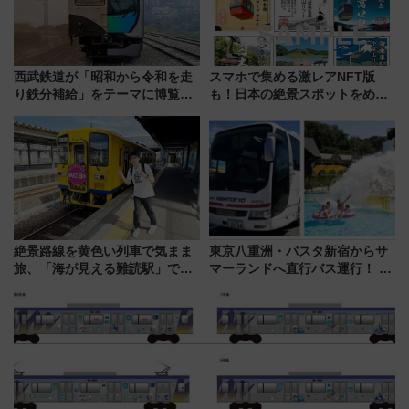
西武鉄道が「昭和から令和を走
スマホで集める激レアNFT版
り鉄分補給」をテーマに博覧会
も！日本の絶景スポットをめぐ
を実施！くすのきホールで8月
って集める「索道印(さくどうい
14日から 新車両「トキイロ」体
ん)」企画がスタート
験ブースも アクセスや申込方法
を解説
絶景路線を黄色い列車で気まま
東京八重洲・バスタ新宿からサ
旅、「海が見える難読駅」で幸
マーランドへ直行バス運行！ お
せの黄色いハンカチに願いを
トクな1Dayパスで夏のプールと
「新・鉄道ひとり旅」279回目
推し活を楽しもう！（2026年
の舞台は「島原鉄道」
8/1～31）