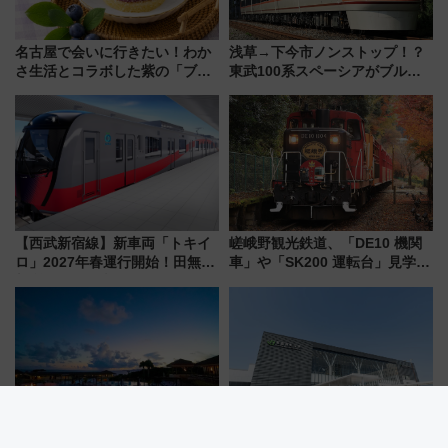
名古屋で会いに行きたい！わか
浅草→下今市ノンストップ！？
さ生活とコラボした紫の「ブル
東武100系スペーシアがブルー
ーベリーぴよりん」期間限定販
リボン賞35周年記念で「デビュ
売
ー当時の停車駅」を再現 運転
時刻や特急券の買い方を紹介
【西武新宿線】新車両「トキイ
嵯峨野観光鉄道、「DE10 機関
ロ」2027年春運行開始！田無・
車」や「SK200 運転台」見学ツ
新所沢にも停車 2028年春には
アーを開催！ ラストランイベン
「第2弾」も
トの一環で激レア体験できちゃ
うかも 参加方法やスケジュール
をご紹介
沖縄・小浜島「はいむるぶし」
新函館北斗駅の裏側に潜入！北