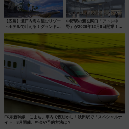
【広島】瀬戸内海を望むリゾー
中野駅の新玄関口「アトレ中
トホテルで叶える！グランドプ
野」が2026年12月9日開業！新
リンスホテル広島のフォトウエ
改札直結で屋上BBQも楽しめる
ディング＆カジュアルパーティ
注目スポット
ープラン
E6系新幹線「こまち」車内で夜明かし！秋田駅で「スペシャルナ
イト」8月開催、料金や予約方法は？