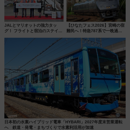
JALとマリオットの強力タッ
【ひなたフェス2026】宮崎の宿
グ！ フライトと宿泊のステイタ
難民へ！特急787系で一晩過ご
スマッチでFLY ON ポイントや
せる夜間滞在型イベント「スワ
上級会員資格を効率よく獲得す
ローおひさま」が救世主に？
る方法を解説
日本初の水素ハイブリッド電車「HYBARI」2027年度末営業運転
へ 鉄道・発電・まちづくりで水素利活用が加速