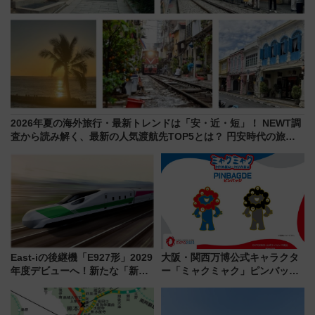
2026年夏の海外旅行・最新トレンドは「安・近・短」！ NEWT調
査から読み解く、最新の人気渡航先TOP5とは？ 円安時代の旅行
術
East-iの後継機「E927形」2029
大阪・関西万博公式キャラクタ
年度デビューへ！新たな「新幹
ー「ミャクミャク」ピンバッジ
線専用検測車」の性能を徹底解
新登場！関西の駅構内などで7月
説【JR東日本】
中旬発売