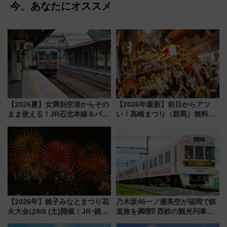
今、あなたにオススメ
【2026夏】女満別空港からその
【2026年最新】前日からアツ
まま使える！JR石北本線＆バス
い！高崎まつり（群馬）無料観
乗り放題「北見・網走周遊フリ
覧エリアから初開催100人みこ
ーパス」でおトクに道東観光
しまで
（8/3発売）
【2026年】銚子みなとまつり花
乃木坂46一ノ瀬美空が福岡で鉄
火大会は8/8 (土)開催！JR･銚子
道旅を満喫⁈ 西鉄の観光列車
電鉄の臨時列車やアクセス情
「THE RAIL KITCHEN