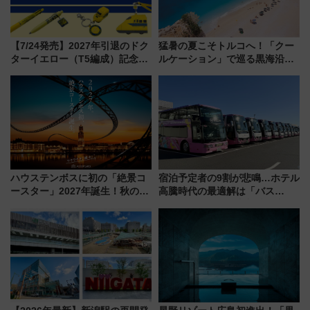
【7/24発売】2027年引退のドク
猛暑の夏こそトルコへ！「クー
ターイエロー（T5編成）記念グ
ルケーション」で巡る黒海沿岸
ッズ7種が登場！ 新幹線車内放
やエーゲ海の避暑リゾート 関
送の目覚まし時計など通販・販
連検索数が前年比237％増、ナ
売店舗まとめ
ショジオも認める『2026年に訪
れるべき世界の旅先』
ハウステンボスに初の「絶景コ
宿泊予定者の9割が悲鳴…ホテル
ースター」2027年誕生！秋の
高騰時代の最適解は「バス
「すんごいハロウィン」見どこ
泊」!? WILLER最新調査で判明
ろも一挙紹介
した、推し活遠征や観光時のリ
アルな懐事情