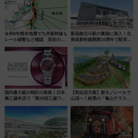
令和8年熊本地震で九州新幹線も
新函館北斗駅の裏側に潜入！北
レール破断など確認 現在の運
海道新幹線開業10周年で駅長
転見合わせ状況と交通網への影
室・地下通路など公開イベン
響
ト 参加方法や体験内容を紹介
国内最大級の時計の祭典！日本
【気仙沼大島】新モノレールで
橋三越本店で「第29回三越ワー
山頂へ！絶景の「亀山テラス
ルドウォッチフェア」開幕
360°」が7月19日オープン、休
【2026年8月5日～25日】
暇村のお得な日帰りプランも登
場