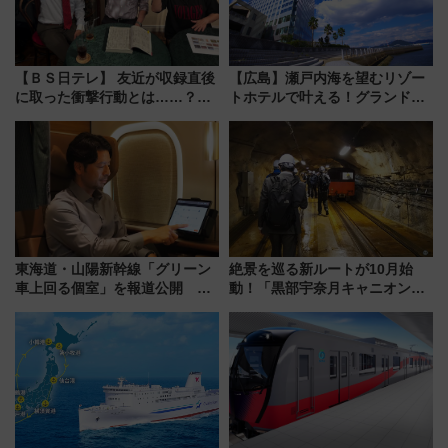
【ＢＳ日テレ】 友近が収録直後
【広島】瀬戸内海を望むリゾー
に取った衝撃行動とは……？
トホテルで叶える！グランドプ
『友近・礼二の妄想トレイン』
リンスホテル広島のフォトウエ
で極上の夏祭り鉄道旅を放送
ディング＆カジュアルパーティ
ープラン
東海道・山陽新幹線「グリーン
絶景を巡る新ルートが10月始
車上回る個室」を報道公開 プ
動！「黒部宇奈月キャニオンル
ライベート感備えた上質な空間
ート」と旅の拠点「欅平ラウン
ジ」がオープン