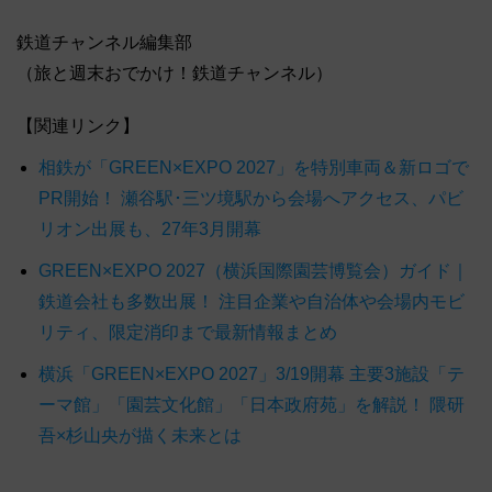
鉄道チャンネル編集部
（旅と週末おでかけ！鉄道チャンネル）
【関連リンク】
相鉄が「GREEN×EXPO 2027」を特別車両＆新ロゴで
PR開始！ 瀬谷駅･三ツ境駅から会場へアクセス、パビ
リオン出展も、27年3月開幕
GREEN×EXPO 2027（横浜国際園芸博覧会）ガイド｜
鉄道会社も多数出展！ 注目企業や自治体や会場内モビ
リティ、限定消印まで最新情報まとめ
横浜「GREEN×EXPO 2027」3/19開幕 主要3施設「テ
ーマ館」「園芸文化館」「日本政府苑」を解説！ 隈研
吾×杉山央が描く未来とは