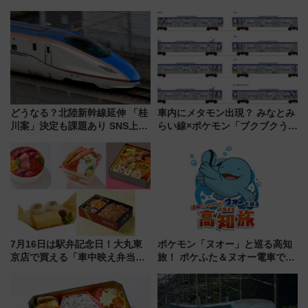
どうなる？北陸新幹線延伸 「桂
車内にメタモン出現？ みなとみ
川案」決定も課題あり SNS上の
らい線×ポケモン「ブクブクうみ
声は
ぞこの街」ラッピング電車が運
行開始に！ この夏は直通列車で
横浜へ！
7月16日は駅弁記念日！大丸東
ポケモン「ヌオー」と巡る高知
京店で買える「車中映え弁当」
旅！ ポケふた＆ヌオー電車で楽
フェア【2026年夏】
しむ鉄道スタンプラリーで土佐
路の絶景と絶品グルメを満喫！
（7月18日スタート）