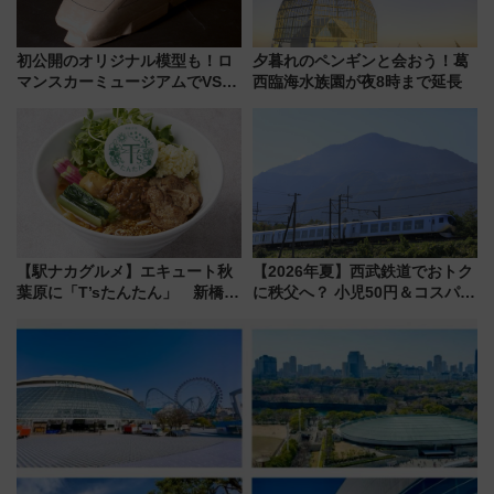
初公開のオリジナル模型も！ロ
夕暮れのペンギンと会おう！葛
マンスカーミュージアムでVSE
西臨海水族園が夜8時まで延長
の設計秘話に迫る企画展が7月
15日スタート
【駅ナカグルメ】エキュート秋
【2026年夏】西武鉄道でおトク
葉原に「T’sたんたん」 新橋に
に秩父へ？ 小児50円＆コスパ最
551蓬莱のDNAを継ぐ「東京豚
強きっぷで「安・近・短」な家
饅」、オムライス専門店「肉と
族旅行！ 深夜の正丸トンネル探
たまご」新グルメ続々登場！
検や特急ラビューも
【2026年8月】