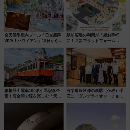
全天候型屋内プール「日光霧降
駅前広場の利用が「超お手軽」
VIVA！ハワイアン」18日から営
に！？新プラットフォーム
業開始 小さなお子様連れのフ
「HirakeBA」8月3日始動、ス
ァミリーから大人まで幅広い世
マホで簡単申請 物販や演奏会な
代が一日中楽しる夏のリゾート
どに【JR東日本】
を楽しんで
箱根登山電車100形引退記念企
有楽町線延伸の新駅（仮称）千
画！窓全開で涼を楽しむ「天然
石に「ダンデライオン・チョコ
クーラー体験号」と限定鉄コレ
レート」が出店！ 東京メトロが
発売
1億円出資で挑む新時代のまちづ
くりとは？