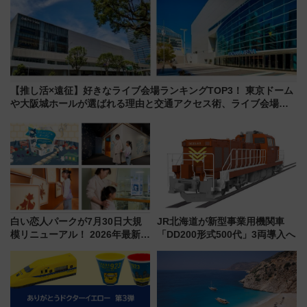
【推し活×遠征】好きなライブ会場ランキングTOP3！ 東京ドーム
や大阪城ホールが選ばれる理由と交通アクセス術、ライブ会場に
何を求める？
白い恋人パークが7月30日大規
JR北海道が新型事業用機関車
模リニューアル！ 2026年最新の
「DD200形式500代」3両導入へ
新エリア・工場見学の見どころ
と料金・アクセスを徹底解説
（札幌市）