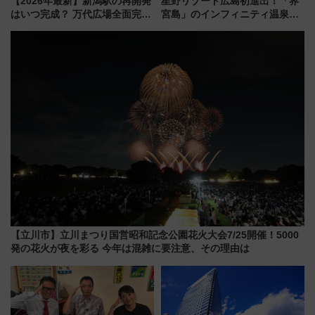
【2026年最新】新潟駅の再開発
星野リゾート広島初進出！「界
はいつ完成？ 万代広場全面完成
宮島」のインフィニティ温泉と
から「にいがた2キロ」・古町再
古式サウナ「石風呂」を大解剖
開発、バスタ新潟構想まで徹底
宿泊料金・アクセスは？（2026
解説！
年7月23日開業）
【立川市】立川まつり国営昭和記念公園花火大会7/25開催！5000
発の花火が夜を彩る 今年は混雑に要注意、その理由は