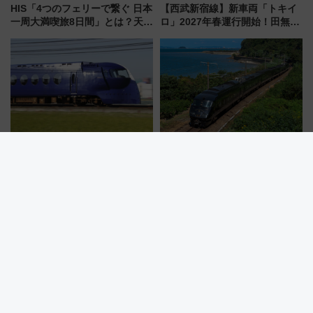
HIS「4つのフェリーで繋ぐ 日本
【西武新宿線】新車両「トキイ
一周大満喫旅8日間」とは？天橋
ロ」2027年春運行開始！田無・
立・小樽・日光東照宮など全国
新所沢にも停車 2028年春には
の絶景＆限定グルメを網羅！煩
「第2弾」も
雑な手続きも不要でお手軽に楽
しめるプランが登場
南海電鉄がなにわ筋線に乗り入
JR九州の観光列車「36ぷらす
れる「次期空港特急」の導入を
3」劇的リニューアル！新6号車
決定！ピニンファリーナによる
“1〜2名用グリーン個室”と曜日
日本初の鉄道デザイン
別 “プレミアムランチ”導入･ル
ートや価格など解説