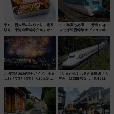
東京～新大阪の味めぐり！定番
2026年夏も必須！「青春18きっ
駅弁「東海道新幹線弁当」が7月
ぷ 北海道新幹線オプション券」
21日にリニューアル発売
自動改札対応ルールと途中下車
の罠
北國花火2026完全ガイド、両日
【明日から】お盆の新幹線「の
合わせて3万発超！ 7/25金沢大
ぞみ」は自由席なし！8月8日午
会・8/1川北大会の2つの花火大
前はほぼ満席…でも数時間ズラ
会の日程・アクセス・観覧席ま
せば空きが見つかることも 混
とめ（石川県）
雑避ける「空席」探しのコツ