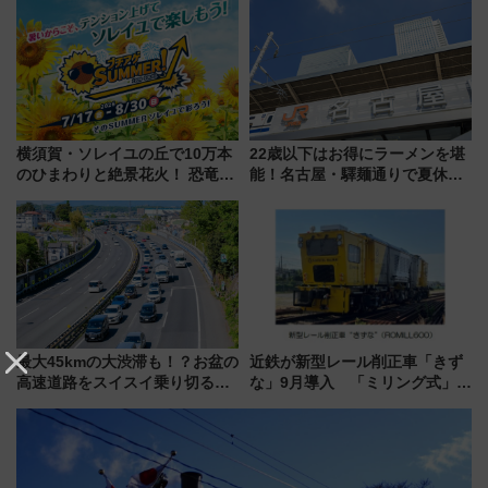
報、利根川に咲く8,000発の大迫
CHIKUGO」で巡る福岡･太宰
力＆屋台を満喫
府･柳川の旅！YouTubeが公開
に
横須賀・ソレイユの丘で10万本
22歳以下はお得にラーメンを堪
のひまわりと絶景花火！ 恐竜や
能！名古屋・驛麺通りで夏休み
ドッグプールなど三浦半島の日
限定「U22応援割り」が7月21日
帰りお出かけ最新情報（2026年
よりスタート
7月17日～開催）
最大45kmの大渋滞も！？お盆の
近鉄が新型レール削正車「きず
高速道路をスイスイ乗り切る快
な」9月導入 「ミリング式」採
適ドライブ術
用でメンテナンス作業を効率
化！安全性や乗り心地の向上に
貢献するだけでなく、全線区で
活躍するための仕組みも