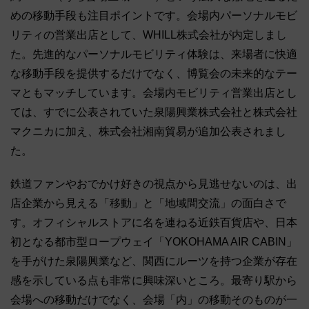
めの移動手段も注目ポイントです。会場内パーソナルモビ
リティの営業出店として、WHILL株式会社が内定しまし
た。先進的なパーソナルモビリティ体験は、来場者に快適
な移動手段を提供するだけでなく、博覧会の未来的なテー
マともマッチしています。会場内モビリティ営業出店とし
ては、すでに公表されていた泉陽興業株式会社と株式会社
マクニカに加え、株式会社湘南貿易が追加公表されまし
た。
鉄道ファンやおでかけ好きの視点から見逃せないのは、出
店企業から見える「移動」と「地域間交流」の面白さで
す。オフィシャルストアに名を連ねる近鉄百貨店や、日本
初となる都市型ロープウェイ「YOKOHAMA AIR CABIN」
を手がけた泉陽興業など、関西にルーツを持つ企業が存在
感を示している点も非常に興味深いところ。最寄り駅から
会場への移動だけでなく、会場「内」の移動そのものが一