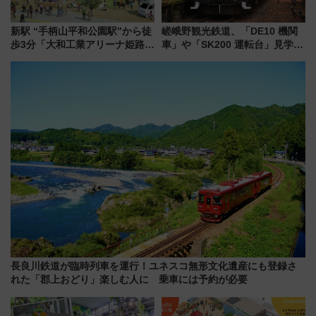
新駅 “手柄山平和公園駅”から徒
嵯峨野観光鉄道、「DE10 機関
歩3分「大和工業アリーナ姫路」
車」や「SK200 運転台」見学ツ
10月開業！Novelbright公演 や
アーを開催！ ラストランイベン
大相撲巡業など 豪華イベントと
トの一環で激レア体験できちゃ
アクセス
うかも 参加方法やスケジュール
をご紹介
長良川鉄道が臨時列車を運行！ユネスコ無形文化遺産にも登録さ
れた「郡上おどり」楽しむ人に 乗車には予約が必要