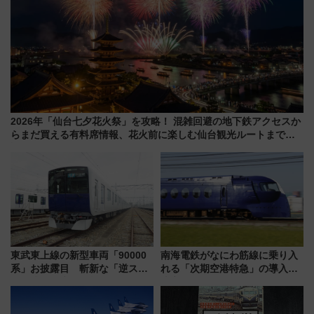
2026年「仙台七夕花火祭」を攻略！ 混雑回避の地下鉄アクセスか
らまだ買える有料席情報、花火前に楽しむ仙台観光ルートまで解
説！
東武東上線の新型車両「90000
南海電鉄がなにわ筋線に乗り入
系」お披露目 斬新な「逆スラ
れる「次期空港特急」の導入を
ント式」の先頭形状と明るく開
決定！ピニンファリーナによる
放的な車内空間に注目、デビュ
日本初の鉄道デザイン
ーは9月