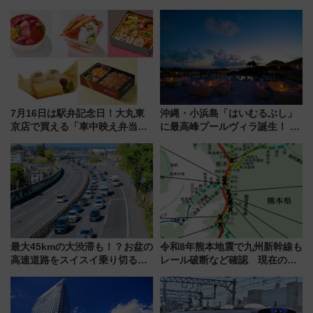
に【JR東日本】
7月16日は駅弁記念日！大丸東
沖縄・小浜島「はいむるぶし」
京店で買える「車中映え弁当」
に最高峰プールヴィラ誕生！ 石
フェア【2026年夏】
垣島から船で向かう究極のご褒
美旅「何もしない贅沢」を体験
してみない？
最大45kmの大渋滞も！？お盆の
令和8年熊本地震で九州新幹線も
高速道路をスイスイ乗り切る快
レール破断など確認 現在の運
適ドライブ術
転見合わせ状況と交通網への影
響