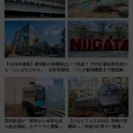
【2026年最新】新潟駅の再開発はいつ完成？ 万代広場全面完成か
ら「にいがた2キロ」・古町再開発、バスタ新潟構想まで徹底解
説！
西武鉄道が「昭和から令和を走
【ひなたフェス2026】宮崎の宿
り鉄分補給」をテーマに博覧会
難民へ！特急787系で一晩過ご
を実施！くすのきホールで8月
せる夜間滞在型イベント「スワ