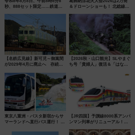
令和8年8月8日、午前8時8分8
葛飾納涼花火大会2026は2万発
秒、888セット限定……鉄道各
＆ドローンショーも！ 北総線を
社の「8・8・8」な記念きっぷ
使った穴場アクセスや臨時列
たち
車、観覧スポット情報と周辺観
光まとめ（7/28開催）
【名鉄広見線】新可児～御嵩間
【2026秋・山口観光】SLやまぐ
が2029年4月に廃止へ 存続協
ち号「貴婦人」復活＆「はなあ
議終了で100年の歴史に幕
かり」初走行区間も！山口DCの
注目観光列車まとめ きっぷの取
り方は？
東京八重洲・バスタ新宿からサ
【JR四国】予讃線8000系アンパ
マーランドへ直行バス運行！ お
ンマン列車がリニューアル！内
トクな1Dayパスで夏のプールと
外装デザイン公開 デビューは
推し活を楽しもう！（2026年
今年12月