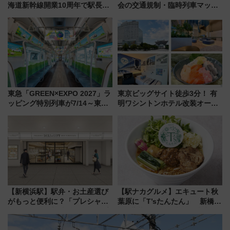
海道新幹線開業10周年で駅長
会の交通規制・臨時列車マッ
室・地下通路など公開イベン
プ！JR東海・近鉄で快適にアク
ト 参加方法や体験内容を紹介
セス
東急「GREEN×EXPO 2027」ラ
東京ビッグサイト徒歩3分！ 有
ッピング特別列車が7/14～東
明ワシントンホテル改装オープ
横・田園都市・目黒線でデビュ
ン直前「ゆりかもめ運転台付き
ー！ 注目の編成やデザインまと
客室」や海鮮丼が人気の朝食ビ
め
ュッフェを現地レポ
【新横浜駅】駅弁・お土産選び
【駅ナカグルメ】エキュート秋
がもっと便利に？「プレシャス
葉原に「T’sたんたん」 新橋に
デリ＆ギフト新横浜」がオープ
551蓬莱のDNAを継ぐ「東京豚
ン 場所や営業時間・限定弁当
饅」、オムライス専門店「肉と