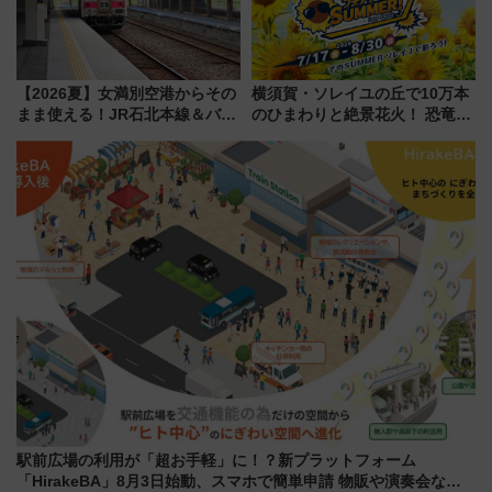
【2026夏】女満別空港からその
横須賀・ソレイユの丘で10万本
まま使える！JR石北本線＆バス
のひまわりと絶景花火！ 恐竜や
乗り放題「北見・網走周遊フリ
ドッグプールなど三浦半島の日
ーパス」でおトクに道東観光
帰りお出かけ最新情報（2026年
（8/3発売）
7月17日～開催）
駅前広場の利用が「超お手軽」に！？新プラットフォーム
「HirakeBA」8月3日始動、スマホで簡単申請 物販や演奏会など