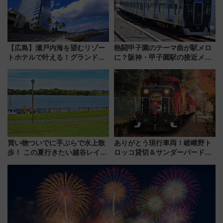
【広島】瀬戸内海を望むリゾー
熱闘甲子園のテーマ曲が駅メロ
トホテルで叶える！グランドプ
に？阪神・甲子園駅の接近メロ
リンスホテル広島のフォトウエ
ディがVaundy「かげろう」×向
ディング＆カジュアルパーティ
谷実アレンジの特別仕様へ、8月
ープラン
5日始発から
買い物ついでに手ぶらで水上散
ありがとう現行車両！嵯峨野ト
歩！ この夏行きたい越谷レイク
ロッコ貸切＆サンダーバードレ
タウンの新たな水辺の憩いエリ
ストランで語り合う秋の京都
ア「LAKESIDE PARK」（埼玉
斉藤雪乃＆福原トシヒロと行
県越谷市）
く！9月13日「京都の鉄道満喫
ツアー」開催