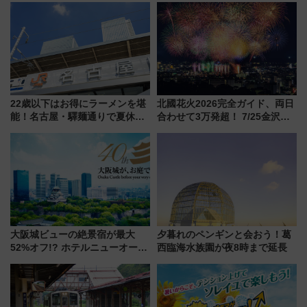
14日から 新車両「トキイロ」体
ローおひさま」が救世主に？
験ブースも アクセスや申込方法
を解説
22歳以下はお得にラーメンを堪
北國花火2026完全ガイド、両日
能！名古屋・驛麺通りで夏休み
合わせて3万発超！ 7/25金沢大
限定「U22応援割り」が7月21日
会・8/1川北大会の2つの花火大
よりスタート
会の日程・アクセス・観覧席ま
とめ（石川県）
大阪城ビューの絶景宿が最大
夕暮れのペンギンと会おう！葛
52%オフ!? ホテルニューオータ
西臨海水族園が夜8時まで延長
ニ大阪の40周年「夏のタイムセ
ール」で秋の関西旅を豪華にす
る方法（8月20日まで！）