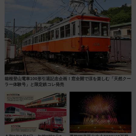
を紹介
たまご」新グルメ続々登場！
【2026年8月】
箱根登山電車100形引退記念企画！窓全開で涼を楽しむ「天然クー
ラー体験号」と限定鉄コレ発売