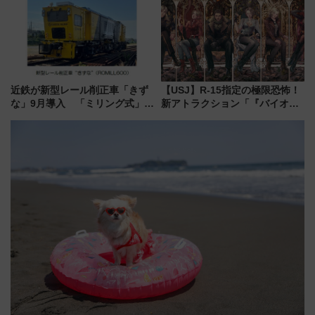
8/1～31）
近鉄が新型レール削正車「きず
【USJ】R-15指定の極限恐怖！
な」9月導入 「ミリング式」採
新アトラクション「『バイオハ
用でメンテナンス作業を効率
ザード レクイエム』 ザ・ダイ
化！安全性や乗り心地の向上に
ブ」今秋登場 ―予測不能の恐
貢献するだけでなく、全線区で
怖に泣き叫べ―
活躍するための仕組みも