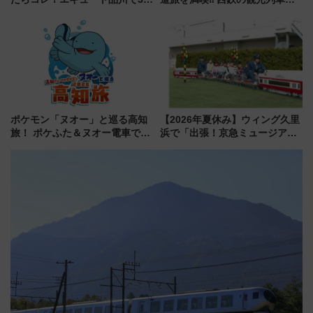
連続売上1位を獲得した定番手土
「THE RAIL KITCHEN
産スイーツとは？
CHIKUGO」で巡る福岡･太宰
府･柳川の旅！YouTubeが公開
に
ポケモン「ヌオー」と巡る高知
【2026年夏休み】ウィング久里
旅！ ポケふた＆ヌオー電車で楽
浜で「出張！京急ミュージア
しむ鉄道スタンプラリーで土佐
ム」開催！入場無料でスタンプ
路の絶景と絶品グルメを満喫！
ラリーや子ども制服撮影も
（7月18日スタート）