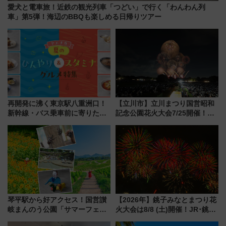
愛犬と電車旅！近鉄の観光列車「つどい」で行く「わんわん列
車」第5弾！海辺のBBQも楽しめる日帰りツアー
再開発に沸く東京駅八重洲口！
【立川市】立川まつり国営昭和
新幹線・バス乗車前に寄りたい
記念公園花火大会7/25開催！
「ヤエチカ」2026年夏の「ひん
5000発の花火が夜を彩る 今年は
やり＆スタミナグルメ」6選【新
混雑に要注意、その理由は
店舗も！】
琴平駅から好アクセス！国営讃
【2026年】銚子みなとまつり花
岐まんのう公園「サマーフェス
火大会は8/8 (土)開催！JR･銚子
タ」コキアに、ひまわりに、カ
電鉄の臨時列車やアクセス情