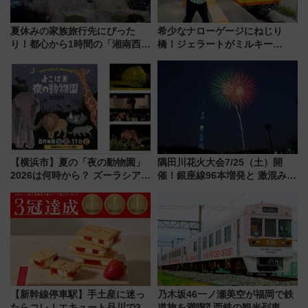
夏休みの家族旅行先にぴった
希少なナローゲージにねじり
り！都心から1時間の「湘南西エ
橋！ジェラートがミルキー
リア」満喫ガイド 鎌倉・江の
米！？「新・鉄道ひとり旅」
島とは異なる魅力を持つ今夏の
278回目の舞台は「三岐鉄道北
注目スポット
勢線」
【横浜市】夏の「夜の動物園」
隅田川花火大会7/25（土）開
2026は何時から？ ズーラシア・
催！銀座線96本増発と 激混みの
野毛山・金沢の電車アクセスや
「浅草駅」を回避する最寄り駅･
見どころ、限定イベントを徹底
アクセス攻略法、2万発の花火が
解説！
都心の夜に！
【新幹線停車駅】手土産に迷っ
乃木坂46一ノ瀬美空が福岡で鉄
たらコレ！エキュート品川で3年
道旅を満喫⁈ 西鉄の観光列車