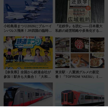
小松島港まつり2026にブルーイ
『近鉄学』を読む――日本最大
ンパルス飛来！JR四国の臨時ダ
私鉄の経営戦略や多角化する事
イヤや駐車場予約を徹底解説
業の根底にある考えを浮き彫り
にする一冊
【奈良県】全国から鉄道会社が
東京駅・八重洲グルメの新定
参加！駅弁も大集合！「大和鉄
番！「TOFROM YAESU」ミシ
道まつり2026」が8月8日・9日
ュラン店から大衆酒場まで68店
に開催決定
舗が集結した食の空間を徹底解
剖！（9/10開業）