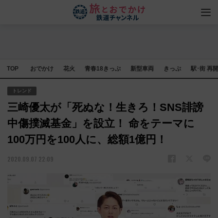
TOP
おでかけ
花火
青春18きっぷ
新型車両
きっぷ
駅･街 再
トレンド
三崎優太が「死ぬな！生きろ！SNS誹謗
中傷撲滅基金」を設立！ 命をテーマに
100万円を100人に、総額1億円！
2020.09.07 22:09