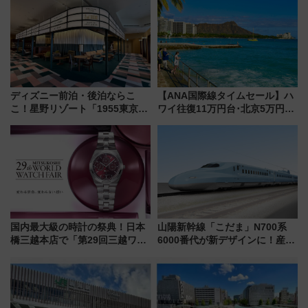
ブトムシに楽しいがいっぱい
報、利根川に咲く8,000発の大迫
力＆屋台を満喫
ディズニー前泊・後泊ならこ
【ANA国際線タイムセール】ハ
こ！星野リゾート「1955東京ベ
ワイ往復11万円台･北京5万円台
イ」が子連れや夕食難民を救う5
～、憧れのビジネスクラスも！
つの理由 無料バス＆24時間サー
来春のGW旅行まで狙える激ア
ビスで混雑回避
ツ路線まとめ（8/10まで）
国内最大級の時計の祭典！日本
山陽新幹線「こだま」N700系
橋三越本店で「第29回三越ワー
6000番代が新デザインに！産学
ルドウォッチフェア」開幕
連携で描く瀬戸内の波模様 運
【2026年8月5日～25日】
用は今冬から