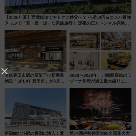
【2026年夏】西武鉄道でおトクに秩父へ？ 小児50円＆コスパ最強
きっぷで「安・近・短」な家族旅行！ 深夜の正丸トンネル探検や
特急ラビューも
名鉄豊田市駅の高架下に新商業
2026〜2029年、川崎駅直結のラ
施設「μPLAT 豊田市」が8月26
ゾーナ川崎が過去最大級リニュ
日開業！全8店舗が出店し街の新
ーアル！ フードコート拡大など
たな玄関口へ
「いつから何が変わるか」徹底
解説！
新函館北斗駅の裏側に潜入！北
第74回伊勢神宮奉納全国花火大