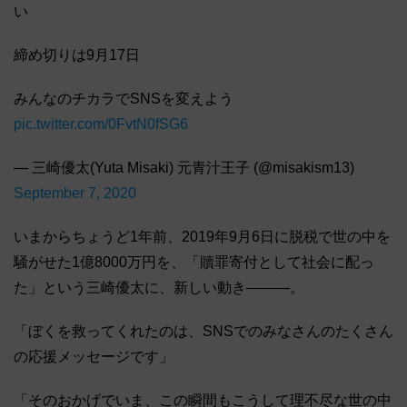
い
締め切りは9月17日
みんなのチカラでSNSを変えよう
pic.twitter.com/0FvtN0fSG6
— 三崎優太(Yuta Misaki) 元青汁王子 (@misakism13)
September 7, 2020
いまからちょうど1年前、2019年9月6日に脱税で世の中を
騒がせた1億8000万円を、「贖罪寄付として社会に配っ
た」という三崎優太に、新しい動き―――。
「ぼくを救ってくれたのは、SNSでのみなさんのたくさん
の応援メッセージです」
「そのおかげでいま、この瞬間もこうして理不尽な世の中