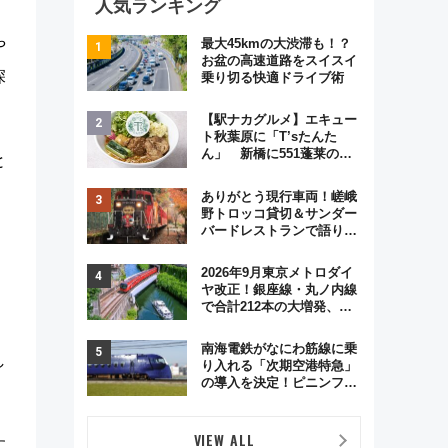
人気ランキング
や
最大45kmの大渋滞も！？
お盆の高速道路をスイスイ
深
乗り切る快適ドライブ術
【駅ナカグルメ】エキュー
ト秋葉原に「T’sたんた
ん」 新橋に551蓬莱の
と
DNAを継ぐ「東京豚饅」、
オムライス専門店「肉とた
ありがとう現行車両！嵯峨
まご」新グルメ続々登場！
野トロッコ貸切＆サンダー
【2026年8月】
バードレストランで語り合
う秋の京都 斉藤雪乃＆福
原トシヒロと行く！9月13
2026年9月東京メトロダイ
日「京都の鉄道満喫ツア
ヤ改正！銀座線・丸ノ内線
、
ー」開催
で合計212本の大増発、混
雑緩和に期待
南海電鉄がなにわ筋線に乗
し
り入れる「次期空港特急」
の導入を決定！ピニンファ
リーナによる日本初の鉄道
デザイン
VIEW ALL
す