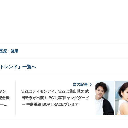
 医療・健康
トレンド」一覧へ
次の記事
ヤン
9/21はティモンディ、9/22は葉山奨之 武
記念撮
田玲奈が出演！ PG1 第7回ヤングダービ
サーと
ー 中継番組 BOAT RACEプレミア