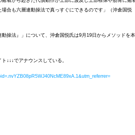
の癒着から起きた代償動作が上部に波及し上部椎体や肋骨に癒
た場合も六層連動操法で真っすぐにできるのです」（沖倉国悦
動操法』」について、沖倉国悦氏は9月19日からメソッドを
ト↓↓↓でアナウンスしている。
_expid=.nvYZB08pR5WJ40NcME89xA.1&utm_referrer=