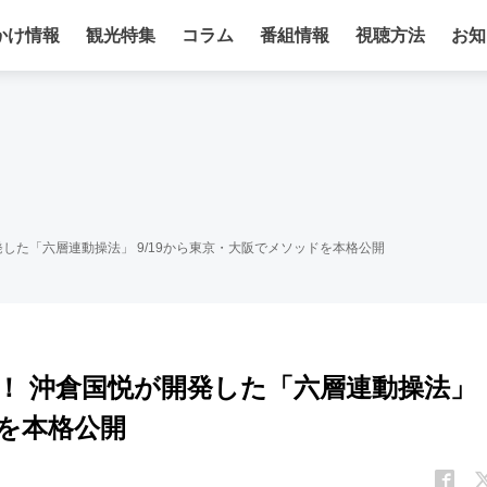
かけ情報
観光特集
コラム
番組情報
視聴方法
お知
した「六層連動操法」 9/19から東京・大阪でメソッドを本格公開
！ 沖倉国悦が開発した「六層連動操法」
ドを本格公開