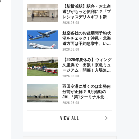
着
で味わう近江牛や伝統文化
の特別コラボ
【新横浜駅】駅弁・お土産
選びがもっと便利に？「プ
レシャスデリ＆ギフト新横
浜」がオープン 場所や営
2026.08.08
業時間・限定弁当を紹介
航空各社のお盆期間予約状
本
況をチェック！沖縄・北海
道方面は予約急増中、いま
から狙うべき日は？
2026.08.08
【2026年夏休み】ウィング
久里浜で「出張！京急ミュ
ージアム」開催！入場無料
でスタンプラリーや子ども
2026.08.08
制服撮影も
羽田空港に着くのは出発何
分前が正解？ 9月始動の
JAL「第1ターミナル北側
サテライト」は徒歩1キロ
2026.08.08
超え！ 知っておきたい変更
点まとめ
VIEW ALL