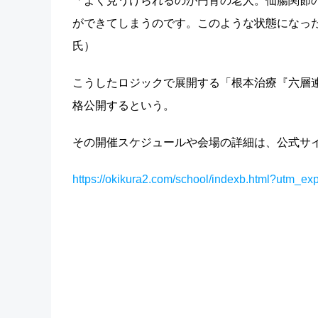
「よく見うけられるのが円背の老人。仙腸関節
ができてしまうのです。このような状態になっ
氏）
こうしたロジックで展開する「根本治療『六層連
格公開するという。
その開催スケジュールや会場の詳細は、公式サイ
https://okikura2.com/school/indexb.html?utm