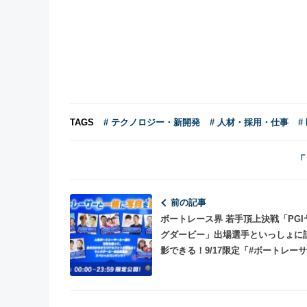
TAGS
# テクノロジー・新開発
# 人材・採用・仕事
#
「
前の記事
ボートレース界 若手頂上決戦「PGI
グダービー」出場選手といっしょに
影できる！9/17限定「#ボートレー
一緒に写真を撮ろう!!」