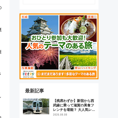
の
廃
癒
さ
最新記事
し
【残席わずか】新宿から西
武線に乗って滋賀の美食フ
レンチを堪能？ 大人気レス
トラン列車「52席の至福」
2026.08.08