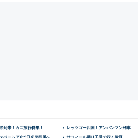
節到来！カニ旅行特集！
レッツゴー四国！アンパンマン列車
スペーシアXで日光鬼怒川へ
サフィール踊り子号で行く伊豆