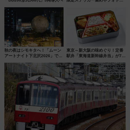
「DD200形式500代」3両導入へ
限定ステッカー集めやフォトス
ポット、特別花火でみなとみら
いを満喫しよう（花火鑑賞会応
募は7/12まで！）
秋の夜はシモキタへ！「ムーン
東京～新大阪の味めぐり！定番
アートナイト下北沢2026」でイ
駅弁「東海道新幹線弁当」が7月
マーシブシアターやアート巡り
21日にリニューアル発売
を満喫しよう