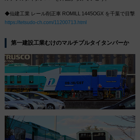
◆仙建工業 レール削正車 ROMILL 1445OGX を千葉で目撃
https://tetsudo-ch.com/11200713.html
第一建設工業むけのマルチプルタイタンパーか