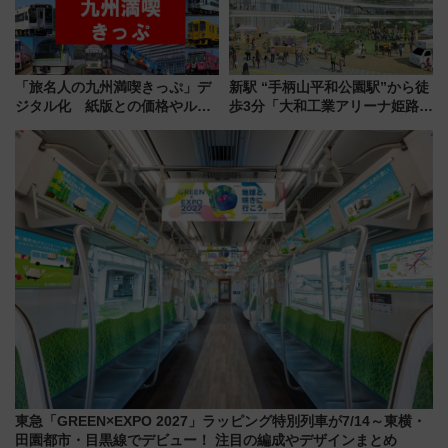
「旅名人の九州満喫きっぷ」デ
新駅 “手柄山平和公園駅”から徒
ジタル化 紙版との価格やルー
歩3分「大和工業アリーナ姫路」
ルの違いを解説
10月開業！Novelbright公演 や
大相撲巡業など 豪華イベントと
アクセス
東急「GREEN×EXPO 2027」ラッピング特別列車が7/14～東横・
田園都市・目黒線でデビュー！ 注目の編成やデザインまとめ