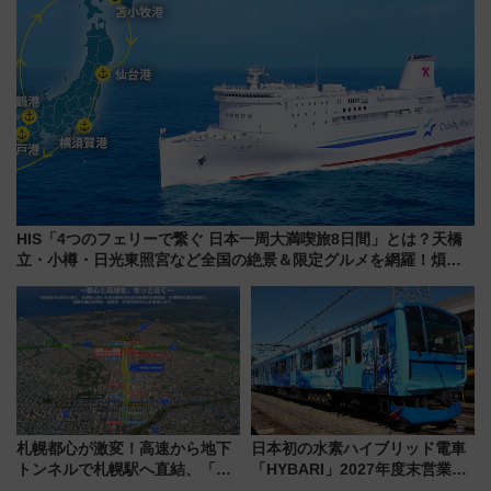
HIS「4つのフェリーで繋ぐ 日本一周大満喫旅8日間」とは？天橋
立・小樽・日光東照宮など全国の絶景＆限定グルメを網羅！煩雑
な手続きも不要でお手軽に楽しめるプランが登場
札幌都心が激変！高速から地下
日本初の水素ハイブリッド電車
トンネルで札幌駅へ直結、「創
「HYBARI」2027年度末営業運
成川通都心アクセス道路」が7月
転へ 鉄道・発電・まちづくり