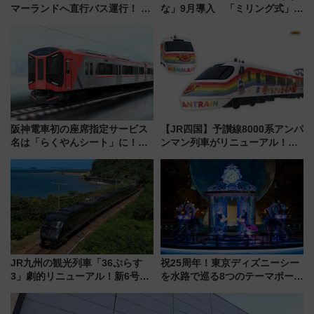
マーランドへ直行バス運行！ お
な」9月導入 「ミリング式」採
トクな1Dayパスで夏のプールと
用でメンテナンス作業を効率
推し活を楽しもう！（2026年
化！安全性や乗り心地の向上に
8/1～31）
貢献するだけでなく、全線区で
活躍するための仕組みも
阪神電車初の座席指定サービス
【JR四国】予讃線8000系アンパ
名は「らくやんシート」に！新
ンマン列車がリニューアル！内
型3000系で大阪梅田～山陽姫路
外装デザイン公開 デビューは
を快適移動
今年12月
JR九州の観光列車「36ぷらす
祝25周年！東京ディズニーシー
3」劇的リニューアル！新6号車
を水路で巡る8つのテーマポート
“1〜2名用グリーン個室”と曜日
と限定デコレーションを解説
別 “プレミアムランチ”導入･ル