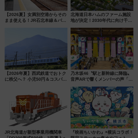
【2026夏】女満別空港からその
北海道日本ハムのファーム施設
まま使える！JR石北本線＆バス
地が決定！2030年代に向け千歳
乗り放題「北見・網走周遊フリ
線沿線が一大野球エリア
ーパス」でおトクに道東観光
（8/3発売）
【2026年夏】西武鉄道でおトク
乃木坂46〝駅と新幹線に降臨〟
に秩父へ？ 小児50円＆コスパ最
音声ARで響くメンバーの声「真
強きっぷで「安・近・短」な家
夏の全国ツアー2026」
族旅行！ 深夜の正丸トンネル探
検や特急ラビューも
JR北海道が新型事業用機関車
『映画ちいかわ』×横浜コラボ！