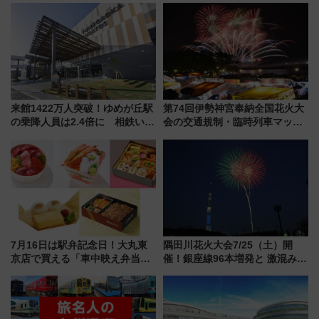
から本格着工、延長4.8km整備
で水素利活用が加速
事業の全貌
来館1422万人突破！ゆめが丘駅
第74回伊勢神宮奉納全国花火大
の乗降人員は2.4倍に 相鉄いず
会の交通規制・臨時列車マッ
み野線「ゆめが丘ソラトス」2周
プ！JR東海・近鉄で快適にアク
年祭にそうにゃん＆DB.スター
セス
マンが登場
7月16日は駅弁記念日！大丸東
隅田川花火大会7/25（土）開
京店で買える「車中映え弁当」
催！銀座線96本増発と 激混みの
フェア【2026年夏】
「浅草駅」を回避する最寄り駅･
アクセス攻略法、2万発の花火が
都心の夜に！