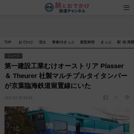
TOP
おでかけ
花火
青春18きっぷ
新型車両
きっぷ
駅･街 再
ニュース
第一建設工業むけオーストリア Plasser
＆ Theurer 社製マルチプルタイタンパー
が京葉臨海鉄道留置線にいた
2021.02.20 06:02