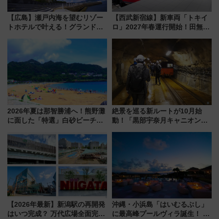
【広島】瀬戸内海を望むリゾー
【西武新宿線】新車両「トキイ
トホテルで叶える！グランドプ
ロ」2027年春運行開始！田無・
リンスホテル広島のフォトウエ
新所沢にも停車 2028年春には
ディング＆カジュアルパーティ
「第2弾」も
ープラン
2026年夏は那智勝浦へ！熊野灘
絶景を巡る新ルートが10月始
に面した「特選」白砂ビーチは
動！「黒部宇奈月キャニオンル
必見 「第17回那智勝浦町花火大
ート」と旅の拠点「欅平ラウン
会」は8月11日開催！
ジ」がオープン
【2026年最新】新潟駅の再開発
沖縄・小浜島「はいむるぶし」
はいつ完成？ 万代広場全面完成
に最高峰プールヴィラ誕生！ 石