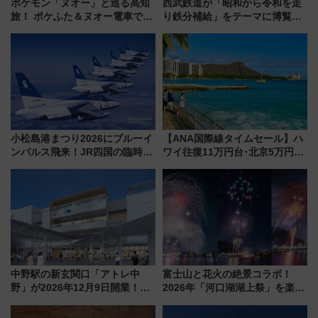
ポケモン「ヌオー」と巡る高知
西武鉄道が「昭和から令和を走
旅！ ポケふた＆ヌオー電車で楽
り鉄分補給」をテーマに博覧会
しむ鉄道スタンプラリーで土佐
を実施！くすのきホールで8月
路の絶景と絶品グルメを満喫！
14日から 新車両「トキイロ」体
（7月18日スタート）
験ブースも アクセスや申込方法
を解説
小松島港まつり2026にブルーイ
【ANA国際線タイムセール】ハ
ンパルス飛来！JR四国の臨時ダ
ワイ往復11万円台･北京5万円台
イヤや駐車場予約を徹底解説
～、憧れのビジネスクラスも！
来春のGW旅行まで狙える激ア
ツ路線まとめ（8/10まで）
中野駅の新玄関口「アトレ中
富士山と花火の絶景コラボ！
野」が2026年12月9日開業！新
2026年「河口湖湖上祭」を楽し
改札直結で屋上BBQも楽しめる
む完全ガイド＆鉄道アクセスの
注目スポット
ススメ