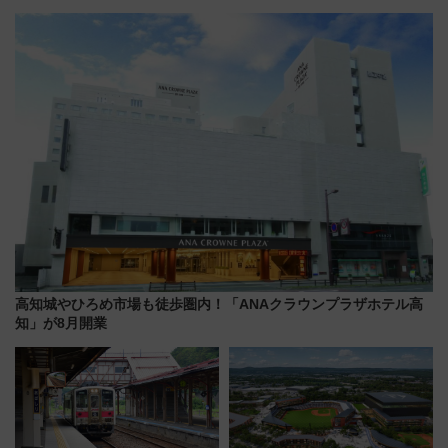
から「にいがた2キロ」・古町再
垣島から船で向かう究極のご褒
開発、バスタ新潟構想まで徹底
美旅「何もしない贅沢」を体験
解説！
してみない？
高知城やひろめ市場も徒歩圏内！「ANAクラウンプラザホテル高
知」が8月開業