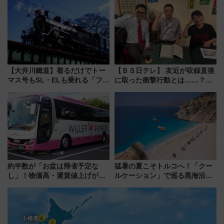
新鎌ヶ谷はどう変わる？ 全テナ
と料金・アクセスを徹底解説
ント情報も公開！
（札幌市）
【大井川鐵道】着るだけでトー
【ＢＳ日テレ】 友近が収録直後
マス号もSL・ELも乗れる「フリ
に取った衝撃行動とは……？
ーきっぷTシャツ」8月6日より
『友近・礼二の妄想トレイン』
受注販売
で極上の夏祭り鉄道旅を放送
約半数が「お盆は帰省予定な
猛暑の夏こそトルコへ！「クー
し」！物価高・運賃値上げが財
ルケーション」で巡る黒海沿岸
布を直撃、往復1万円以内なら帰
やエーゲ海の避暑リゾート 関
りたいけど……【WILLER お盆
連検索数が前年比237％増、ナ
帰省動向調査】
ショジオも認める『2026年に訪
れるべき世界の旅先』