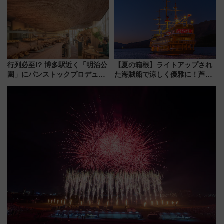
行列必至!? 博多駅近く「明治公
【夏の箱根】ライトアップされ
園」にパンストックプロデュー
た海賊船で涼しく優雅に！芦ノ
スの新業態『Land Bageri』8/7
湖花火大会にあわせた特別なク
オープン 秋からはビストロ営業
ルーズ
も！