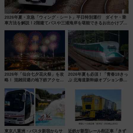
2026年夏・京急「ウィング・シート」平日特別運行 ダイヤ・乗
車方法を解説！2階建てバスや三浦海岸を堪能できるお出かけプラ
ンもご紹介
2026年「仙台七夕花火祭」を攻
2026年夏も必須！「青春18きっ
略！ 混雑回避の地下鉄アクセス
ぷ 北海道新幹線オプション券」
からまだ買える有料席情報、花
自動改札対応ルールと途中下車
火前に楽しむ仙台観光ルートま
の罠
で解説！
東京八重洲・バスタ新宿からサ
近鉄が新型レール削正車「きず