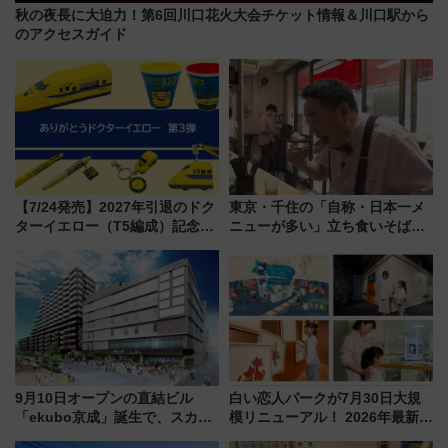
秋の夜長に大迫力！第6回川口花火大会チケット情報＆川口駅から
のアクセスガイド
【7/24発売】2027年引退のドク
東京・千住の「自称・日本一メ
ターイエロー（T5編成）記念グ
ニューが多い」立ち食いそば屋
ッズ7種が登場！ 新幹線車内放
とは？ ＢＳ日テレ『ドランク塚
送の目覚まし時計など通販・販
地のふらっと立ち食いそば』
売店舗まとめ
7/27夜10時～放送
9月10日オープンの直結ビル
白い恋人パークが7月30日大規
「ekubo京成」誕生で、スカイ
模リニューアル！ 2026年最新の
ライナーも停まる巨大ハブ駅・
新エリア・工場見学の見どころ