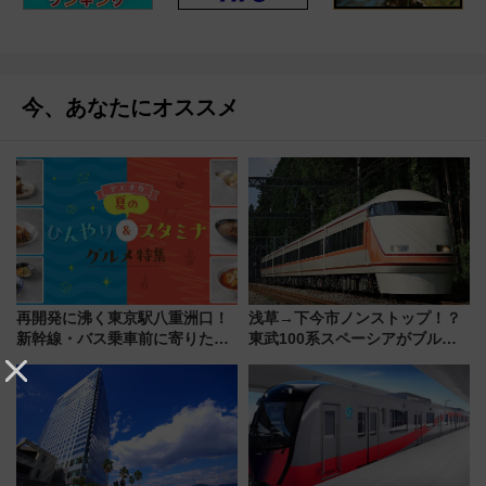
今、あなたにオススメ
再開発に沸く東京駅八重洲口！
浅草→下今市ノンストップ！？
新幹線・バス乗車前に寄りたい
東武100系スペーシアがブルー
「ヤエチカ」2026年夏の「ひん
リボン賞35周年記念で「デビュ
やり＆スタミナグルメ」6選【新
ー当時の停車駅」を再現 運転
店舗も！】
時刻や特急券の買い方を紹介