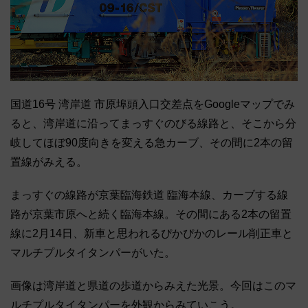
国道16号 湾岸道 市原埠頭入口交差点をGoogleマップでみ
ると、湾岸道に沿ってまっすぐのびる線路と、そこから分
岐してほぼ90度向きを変える急カーブ、その間に2本の留
置線がみえる。
まっすぐの線路が京葉臨海鉄道 臨海本線、カーブする線
路が京葉市原へと続く臨海本線。その間にある2本の留置
線に2月14日、新車と思われるぴかぴかのレール削正車と
マルチプルタイタンパーがいた。
画像は湾岸道と県道の歩道からみえた光景。今回はこのマ
ルチプルタイタンパーを外観からみていこう。