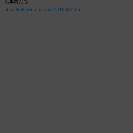
た車両たち
https://tetsudo-ch.com/11219683.html