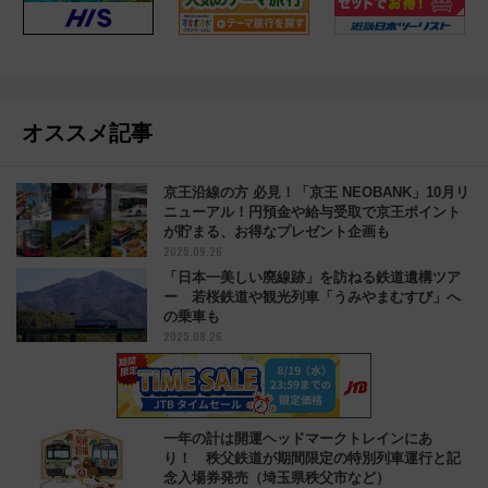
オススメ記事
京王沿線の方 必見！「京王 NEOBANK」10月リ
ニューアル！円預金や給与受取で京王ポイント
が貯まる、お得なプレゼント企画も
2025.09.26
「日本一美しい廃線跡」を訪ねる鉄道遺構ツア
ー 若桜鉄道や観光列車「うみやまむすび」へ
の乗車も
2025.08.26
一年の計は開運ヘッドマークトレインにあ
り！ 秩父鉄道が期間限定の特別列車運行と記
念入場券発売（埼玉県秩父市など）