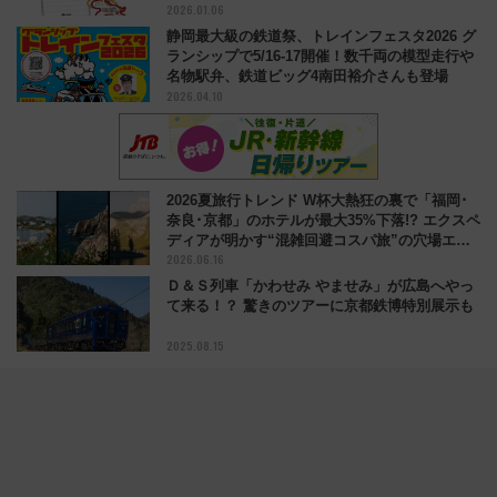
2026.01.06
静岡最大級の鉄道祭、トレインフェスタ2026 グ
ランシップで5/16-17開催！数千両の模型走行や
名物駅弁、鉄道ビッグ4南田裕介さんも登場
2026.04.10
2026夏旅行トレンド W杯大熱狂の裏で「福岡･
奈良･京都」のホテルが最大35%下落!? エクスペ
ディアが明かす“混雑回避コスパ旅”の穴場エリ
2026.06.16
ア
Ｄ＆Ｓ列車「かわせみ やませみ」が広島へやっ
て来る！？ 驚きのツアーに京都鉄博特別展示も
2025.08.15