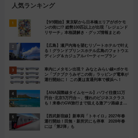
人気ランキング
【9/9開始】東京駅から日本橋エリアがポケモ
ンの街に!? 総勢100匹以上が出現「レジェンド
リサーチ」本格謎解き・グッズ情報まとめ
【広島】瀬戸内海を望むリゾートホテルで叶え
る！グランドプリンスホテル広島のフォトウエ
ディング＆カジュアルパーティープラン
車内にメタモン出現？ みなとみらい線×ポケモ
ン「ブクブクうみぞこの街」ラッピング電車が
運行開始に！ この夏は直通列車で横浜へ！
【ANA国際線タイムセール】ハワイ往復11万
円台･北京5万円台～、憧れのビジネスクラス
も！来春のGW旅行まで狙える激アツ路線まと
め（8/10まで）
【西武新宿線】新車両「トキイロ」2027年春
運行開始！田無・新所沢にも停車 2028年春
には「第2弾」も