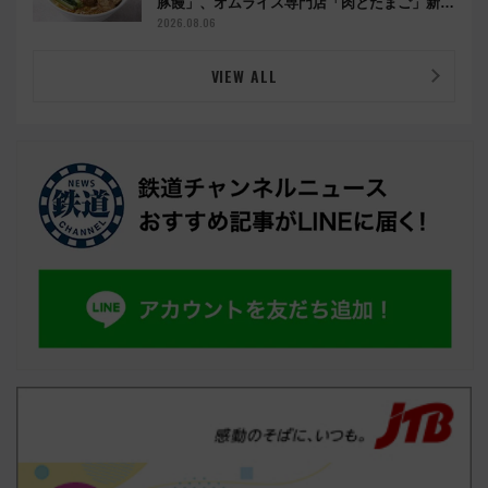
豚饅」、オムライス専門店「肉とたまご」新グ
ルメ続々登場！【2026年8月】
2026.08.06
VIEW ALL