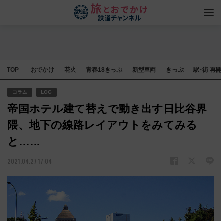
TOP
おでかけ
花火
青春18きっぷ
新型車両
きっぷ
駅･街 再
コラム
LOG
帝国ホテル建て替えで動き出す日比谷界
隈、地下の線路レイアウトをみてみる
と……
2021.04.27 17:04