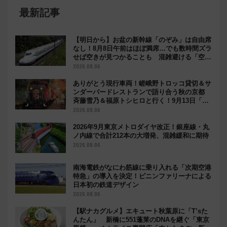
最新記事
【明日から】お盆の新幹線「のぞみ」は自由席
なし！8月8日午前はほぼ満席…でも数時間ズラ
せば空きが見つかることも 混雑避ける「空
席」探しのコツ
2026.08.06
ありがとう現行車両！嵯峨野トロッコ貸切＆サ
ンダーバードレストランで語り合う秋の京都
斉藤雪乃＆福原トシヒロと行く！9月13日「京
都の鉄道満喫ツアー」開催
2026.08.06
2026年9月東京メトロダイヤ改正！銀座線・丸
ノ内線で合計212本の大増発、混雑緩和に期待
2026.08.06
南海電鉄がなにわ筋線に乗り入れる「次期空港
特急」の導入を決定！ピニンファリーナによる
日本初の鉄道デザイン
2026.08.06
【駅ナカグルメ】エキュート秋葉原に「T’sた
んたん」 新橋に551蓬莱のDNAを継ぐ「東京