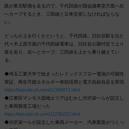
路が東京駅側を走るので、千代田線が国会議事堂方面へ右
へカーブするとき、三田線と立体交差しなければならな
い。
どっちが上を行くかというと、千代田線。日比谷駅を出た
代々木上原方面の千代田線電車は、日比谷公園付近で上り
坂を走り、右へとカーブ。三田線を上から乗り越えてい
る。
◆埼玉工業大学で始まったレドックスフロー電池の可能性
実証、再生可能エネルギー有効活用と電力自給自足を実現
https://tetsudo-ch.com/11399072.html
◆江東区マンモス団地エリアはむかし渋沢栄一らが設立し
た車両製造工場だった
https://tetsudo-ch.com/11236222.html
◆渋沢栄一らが設立した車両メーカー、汽車製造がつくっ