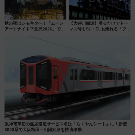
秋の夜はシモキタへ！「ムーン
【大井川鐵道】着るだけでトー
アートナイト下北沢2026」でイ
マス号もSL・ELも乗れる「フリ
マーシブシアターやアート巡り
ーきっぷTシャツ」8月6日より
を満喫しよう
受注販売
阪神電車初の座席指定サービス名は「らくやんシート」に！新型
3000系で大阪梅田～山陽姫路を快適移動