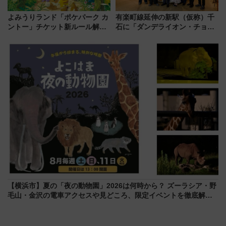
よみうりランド「ポケパーク カ
有楽町線延伸の新駅（仮称）千
ントー」チケット新ルール解
石に「ダンデライオン・チョコ
説！購入制限の緩和と入場時の
レート」が出店！ 東京メトロが
本人確認が11月スタート
1億円出資で挑む新時代のまちづ
くりとは？
【横浜市】夏の「夜の動物園」2026は何時から？ ズーラシア・野
毛山・金沢の電車アクセスや見どころ、限定イベントを徹底解
説！