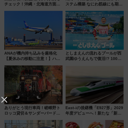
チェック！沖縄・北海道方面は
ステム構築 なにわ筋線にも期待
予約急増中、いまから狙うべき
乗務員・車両計画作業を短縮へ
日は？
ANAが機内持ち込みを厳格化
としまえんの流れるプールが西
【夏休みの移動に注意！】ハン
武園ゆうえんちで復活!? 100周
ドバッグやPCケースも対象の
年記念企画＆「春日のうん○スラ
「身の回り品」新サイズ制限
イダー」に注目 2026年夏は所
(40×30×20cm)おさらい
沢へ遊びに行こう
ありがとう現行車両！嵯峨野ト
East-iの後継機「E927形」2029
ロッコ貸切＆サンダーバードレ
年度デビューへ！新たな「新幹
ストランで語り合う秋の京都
線専用検測車」の性能を徹底解
斉藤雪乃＆福原トシヒロと行
説【JR東日本】