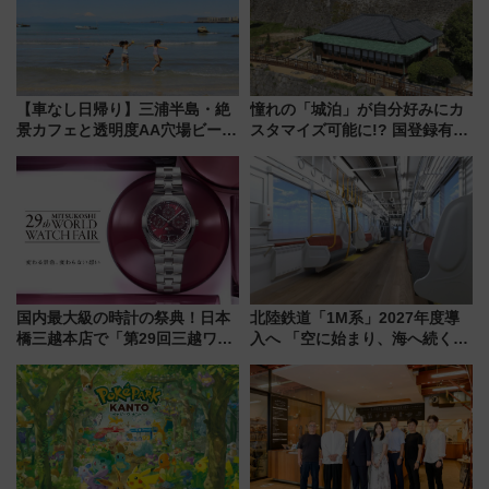
【車なし日帰り】三浦半島・絶
憧れの「城泊」が自分好みにカ
景カフェと透明度AA穴場ビーチ
スタマイズ可能に!? 国登録有形
を巡る！ おトクな電車きっぷ活
文化財・丸亀城「延寿閣別館」
用してストレスフリー旅へ行こ
にオーダーメイド型の宿泊プラ
う！
ンが誕生！
国内最大級の時計の祭典！日本
北陸鉄道「1M系」2027年度導
橋三越本店で「第29回三越ワー
入へ 「空に始まり、海へ続く」
ルドウォッチフェア」開幕
白山比咩神社をモチーフにした
【2026年8月5日～25日】
神秘的なデザイン