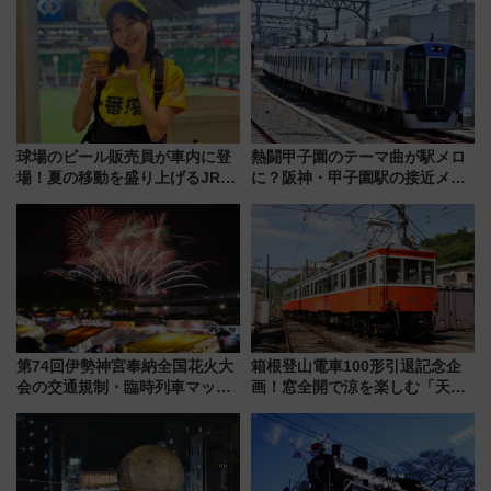
【新築マンション人気ランキン
ススメ
グ】
球場のビール販売員が車内に登
熱闘甲子園のテーマ曲が駅メロ
場！夏の移動を盛り上げるJR九
に？阪神・甲子園駅の接近メロ
州「ビール新幹線」7月31日・8
ディがVaundy「かげろう」×向
月7日限定 ソフトバンクホーク
谷実アレンジの特別仕様へ、8月
スとコラボ
5日始発から
第74回伊勢神宮奉納全国花火大
箱根登山電車100形引退記念企
会の交通規制・臨時列車マッ
画！窓全開で涼を楽しむ「天然
プ！JR東海・近鉄で快適にアク
クーラー体験号」と限定鉄コレ
セス
発売