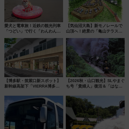
愛犬と電車旅！近鉄の観光列車
【気仙沼大島】新モノレールで
「つどい」で行く「わんわん列
山頂へ！絶景の「亀山テラス
車」第5弾！海辺のBBQも楽し
360°」が7月19日オープン、休
める日帰りツアー
暇村のお得な日帰りプランも登
場
【博多駅・筑紫口新スポット】
【2026秋・山口観光】SLやまぐ
新幹線高架下「VIERRA博多テ
ち号「貴婦人」復活＆「はなあ
ラス」が9/18開業！九州初出店
かり」初走行区間も！山口DCの
など注目の全6店舗 「博多活憩
注目観光列車まとめ きっぷの取
通り」も一新
り方は？