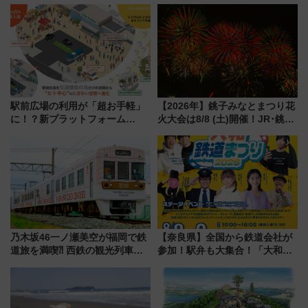
駅前広場の利用が「超お手軽」
【2026年】銚子みなとまつり花
に！？新プラットフォーム
火大会は8/8 (土)開催！JR･銚子
「HirakeBA」8月3日始動、ス
電鉄の臨時列車やアクセス情
マホで簡単申請 物販や演奏会な
報、利根川に咲く8,000発の大迫
どに【JR東日本】
力＆屋台を満喫
乃木坂46一ノ瀬美空が福岡で鉄
【奈良県】全国から鉄道会社が
道旅を満喫⁈ 西鉄の観光列車
参加！駅弁も大集合！「大和鉄
「THE RAIL KITCHEN
道まつり2026」が8月8日・9日
CHIKUGO」で巡る福岡･太宰
に開催決定
府･柳川の旅！YouTubeが公開
に