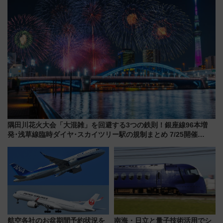
隅田川花火大会「大混雑」を回避する3つの鉄則！銀座線96本増
発･浅草線臨時ダイヤ･スカイツリー駅の規制まとめ 7/25開催
（2026年）
航空各社のお盆期間予約状況を
南海・日立と量子技術活用でシ