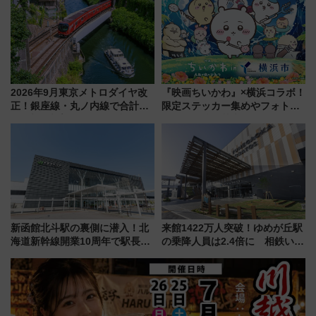
7月17日～開催）
解説！
2026年9月東京メトロダイヤ改
『映画ちいかわ』×横浜コラボ！
正！銀座線・丸ノ内線で合計
限定ステッカー集めやフォトス
212本の大増発、混雑緩和に期
ポット、特別花火でみなとみら
待
いを満喫しよう（花火鑑賞会応
募は7/12まで！）
新函館北斗駅の裏側に潜入！北
来館1422万人突破！ゆめが丘駅
海道新幹線開業10周年で駅長
の乗降人員は2.4倍に 相鉄いず
室・地下通路など公開イベン
み野線「ゆめが丘ソラトス」2周
ト 参加方法や体験内容を紹介
年祭にそうにゃん＆DB.スター
マンが登場