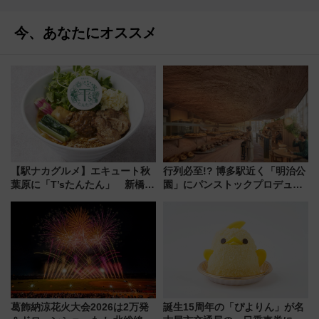
今、あなたにオススメ
【駅ナカグルメ】エキュート秋
行列必至!? 博多駅近く「明治公
葉原に「T’sたんたん」 新橋に
園」にパンストックプロデュー
551蓬莱のDNAを継ぐ「東京豚
スの新業態『Land Bageri』8/7
饅」、オムライス専門店「肉と
オープン 秋からはビストロ営業
たまご」新グルメ続々登場！
も！
【2026年8月】
葛飾納涼花火大会2026は2万発
誕生15周年の「ぴよりん」が名