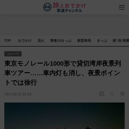
TOP
おでかけ
花火
青春18きっぷ
新型車両
きっぷ
駅･街 再
ニュース
東京モノレール1000形で貸切湾岸夜景列
車ツアー……車内灯も消し、夜景ポイン
トでは徐行
2021.09.25 06:09