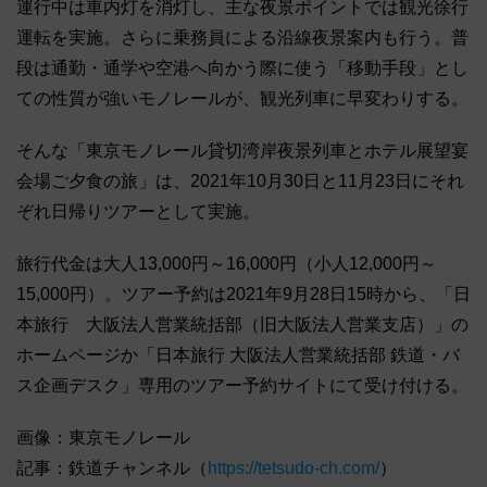
運行中は車内灯を消灯し、主な夜景ポイントでは観光徐行
運転を実施。さらに乗務員による沿線夜景案内も行う。普
段は通勤・通学や空港へ向かう際に使う「移動手段」とし
ての性質が強いモノレールが、観光列車に早変わりする。
そんな「東京モノレール貸切湾岸夜景列車とホテル展望宴
会場ご夕食の旅」は、2021年10月30日と11月23日にそれ
ぞれ日帰りツアーとして実施。
旅行代金は大人13,000円～16,000円（小人12,000円～
15,000円）。ツアー予約は2021年9月28日15時から、「日
本旅行 大阪法人営業統括部（旧大阪法人営業支店）」の
ホームページか「日本旅行 大阪法人営業統括部 鉄道・バ
ス企画デスク」専用のツアー予約サイトにて受け付ける。
画像：東京モノレール
記事：鉄道チャンネル（
https://tetsudo-ch.com/
）