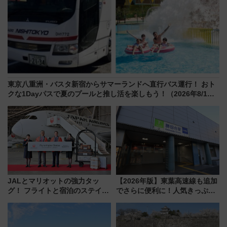
東京八重洲・バスタ新宿からサマーランドへ直行バス運行！ おト
クな1Dayパスで夏のプールと推し活を楽しもう！（2026年8/1～
31）
JALとマリオットの強力タッ
【2026年版】東葉高速線も追加
グ！ フライトと宿泊のステイタ
でさらに便利に！人気きっぷ
スマッチでFLY ON ポイントや
「サンキューちばフリーパス」
上級会員資格を効率よく獲得す
今年も発売 秋・早春に千葉県を
る方法を解説
巡るなら使い勝手・コスパ抜群