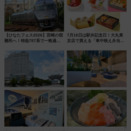
く！9月13日「京都の鉄道満喫
ツアー」開催
【ひなたフェス2026】宮崎の宿
7月16日は駅弁記念日！大丸東
難民へ！特急787系で一晩過ご
京店で買える「車中映え弁当」
せる夜間滞在型イベント「スワ
フェア【2026年夏】
ローおひさま」が救世主に？