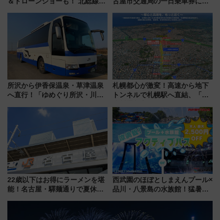
＆ドローンショーも！ 北総線を
古屋市交通局の一日乗車券に！
使った穴場アクセスや臨時列
東山線では貸切電車も登場【限
車、観覧スポット情報と周辺観
定1万5000枚】
光まとめ（7/28開催）
所沢から伊香保温泉・草津温泉
札幌都心が激変！高速から地下
へ直行！「ゆめぐり所沢・川越
トンネルで札幌駅へ直結、「創
号」で群馬の温泉旅をもっと気
成川通都心アクセス道路」が7月
軽に 運行ダイヤ・運賃を解説
から本格着工、延長4.8km整備
事業の全貌
22歳以下はお得にラーメンを堪
西武園のほぼとしまえんプール×
能！名古屋・驛麺通りで夏休み
品川・八景島の水族館！猛暑を
限定「U22応援割り」が7月21日
乗り切る「アクティブパス」で
よりスタート
夏休みをお得に楽しむ！