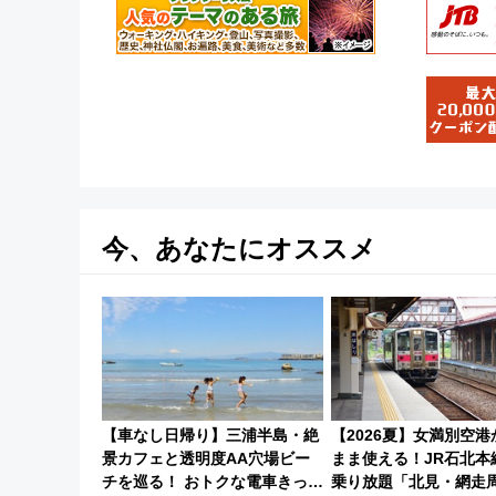
今、あなたにオススメ
【車なし日帰り】三浦半島・絶
【2026夏】女満別空
景カフェと透明度AA穴場ビー
まま使える！JR石北本
チを巡る！ おトクな電車きっぷ
乗り放題「北見・網走