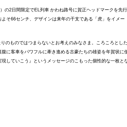
（日）の2日間限定でEL列車 かわね路号に賀正ヘッドマークを先
よそ66センチ、デザインは来年の干支である「虎」をイメー
きたりのものではつまらないとお考えのみなさま。ころころとし
裏腹に客車をパワフルに牽き進める古豪たちの雄姿を年賀状に
実現していこう』というメッセージのこもった個性的な一枚と
）