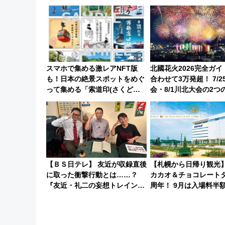
活用してストレスフリー旅へ行
ーパス」でおトクに道
こう！
（8/3発売）
スマホで集める激レアNFT版
北國花火2026完全ガ
も！日本の絶景スポットをめぐ
合わせて3万発超！ 7/2
って集める「索道印(さくどう
会・8/1川北大会の2つ
いん)」企画がスタート
会の日程・アクセス・
とめ（石川県）
【ＢＳ日テレ】 友近が収録直後
【札幌から日帰り観光
に取った衝撃行動とは……？
カカオ＆チョコレートタ
『友近・礼二の妄想トレイン』
周年！ 9月は入場料半
で極上の夏祭り鉄道旅を放送
コ詰め放題を開催、ロ
ン駅からのアクセスも