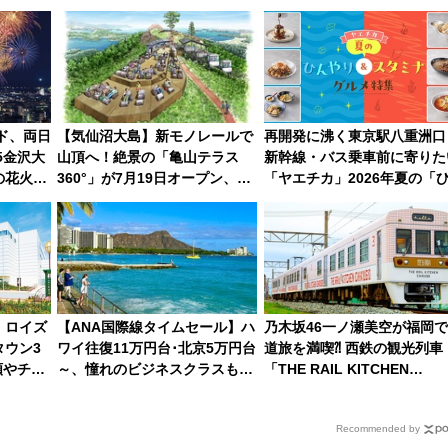
東観光
化！安全性や乗り心地の向上に
路の絶景と絶品グルメを満喫
貢献するだけでなく、全線区で
（7月18日スタート）
活躍するための仕組みも
イド、両日
【気仙沼大島】新モノレールで
再開発に沸く東京駅八重洲口
5金沢大
山頂へ！絶景の「亀山テラス
新幹線・バス乗車前に寄りた
の花火大
360°」が7月19日オープン、休
「ヤエチカ」2026年夏の「
観覧席ま
暇村のお得な日帰りプランも登
やり＆スタミナグルメ」6選
場
【新店舗も！】
】ロイズ
【ANA国際線タイムセール】ハ
乃木坂46一ノ瀬美空が福岡
ウン3
ワイ往復11万円台･北京5万円台
道旅を満喫⁈ 西鉄の観光列車
額やチョ
～、憧れのビジネスクラスも！
「THE RAIL KITCHEN
イズタウ
来春のGW旅行まで狙える激ア
CHIKUGO」で巡る福岡･太
ツ路線まとめ（8/10まで）
府･柳川の旅！YouTubeが公
Recommended by
に