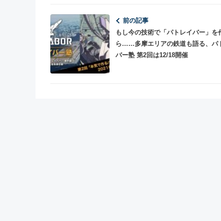
前の記事
もし今の技術で「パトレイバー」を
ら……多摩エリアの鉄道も語る、パ
バー塾 第2回は12/18開催