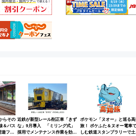
港からその
近鉄が新型レール削正車「きず
ポケモン「ヌオー」と巡る高
線＆バス
な」9月導入 「ミリング式」
旅！ ポケふた＆ヌオー電車
周遊フリ
採用でメンテナンス作業を効率
しむ鉄道スタンプラリーで土