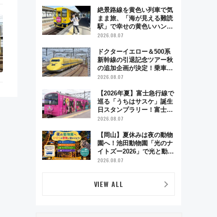
絶景路線を黄色い列車で気
まま旅、「海が見える難読
駅」で幸せの黄色いハンカ
チに願いを 「新・鉄道ひ
2026.08.07
とり旅」279回目の舞台は
「島原鉄道」
ドクターイエロー＆500系
新幹線の引退記念ツアー秋
の追加企画が決定！乗車体
験やグッズ・ホテル情報ま
2026.08.07
とめ
【2026年夏】富士急行線で
巡る「うちはサスケ」誕生
日スタンプラリー！富士急
ハイランド限定グルメ＆グ
2026.08.07
ッズ徹底ガイド
【岡山】夏休みは夜の動物
園へ！池田動物園「光のナ
イトズー2026」で光と動物
が彩る特別な夜
2026.08.07
VIEW ALL