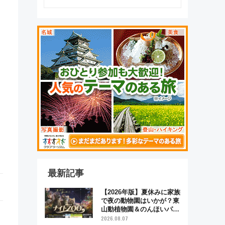
最新記事
【2026年版】夏休みに家族
で夜の動物園はいかが？東
山動植物園＆のんほいパー
ク「ナイトZOO」開催情報
2026.08.07