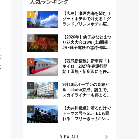
人気ランキング
行
【広島】瀬戸内海を望むリ
ゾートホテルで叶える！グ
ランドプリンスホテル広島
のフォトウエディング＆カ
ジュアルパーティープラン
【2026年】銚子みなとまつ
り花火大会は8/8 (土)開催！
た
JR･銚子電鉄の臨時列車や
アクセス情報、利根川に咲
使
く8,000発の大迫力＆屋台
【西武新宿線】新車両「ト
を満喫
キイロ」2027年春運行開
な
始！田無・新所沢にも停
車 2028年春には「第2
弾」も
9月10日オープンの直結ビ
ル「ekubo京成」誕生で、
スカイライナーも停まる巨
大ハブ駅・新鎌ヶ谷はどう
変わる？ 全テナント情報も
【大井川鐵道】着るだけで
公開！
トーマス号もSL・ELも乗
れる「フリーきっぷTシャ
ツ」8月6日より受注販売
VIEW ALL