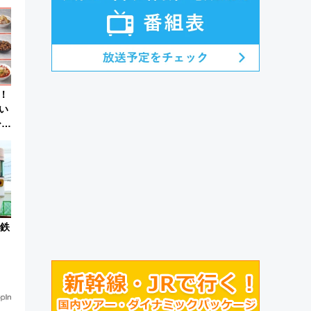
！
！
い
ひん
で鉄
宰
開