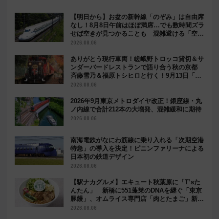
【明日から】お盆の新幹線「のぞみ」は自由席
なし！8月8日午前はほぼ満席…でも数時間ズラ
せば空きが見つかることも 混雑避ける「空
席」探しのコツ
2026.08.06
ありがとう現行車両！嵯峨野トロッコ貸切＆サ
ンダーバードレストランで語り合う秋の京都
斉藤雪乃＆福原トシヒロと行く！9月13日「京
都の鉄道満喫ツアー」開催
2026.08.06
2026年9月東京メトロダイヤ改正！銀座線・丸
ノ内線で合計212本の大増発、混雑緩和に期待
2026.08.06
南海電鉄がなにわ筋線に乗り入れる「次期空港
特急」の導入を決定！ピニンファリーナによる
日本初の鉄道デザイン
2026.08.06
【駅ナカグルメ】エキュート秋葉原に「T’sた
んたん」 新橋に551蓬莱のDNAを継ぐ「東京
豚饅」、オムライス専門店「肉とたまご」新グ
ルメ続々登場！【2026年8月】
2026.08.06