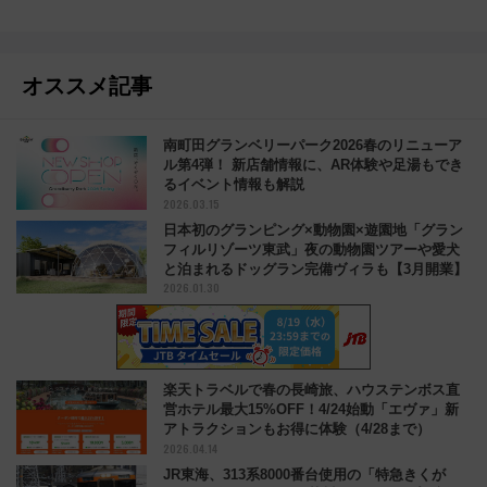
オススメ記事
南町田グランベリーパーク2026春のリニューア
ル第4弾！ 新店舗情報に、AR体験や足湯もでき
るイベント情報も解説
2026.03.15
日本初のグランピング×動物園×遊園地「グラン
フィルリゾーツ東武」夜の動物園ツアーや愛犬
と泊まれるドッグラン完備ヴィラも【3月開業】
2026.01.30
楽天トラベルで春の長崎旅、ハウステンボス直
営ホテル最大15%OFF！4/24始動「エヴァ」新
アトラクションもお得に体験（4/28まで）
2026.04.14
JR東海、313系8000番台使用の「特急きくが