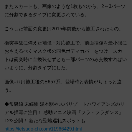
またスカートも、画像のような1枚ものから、2～3パーツ
に分割できるタイプに変更されている。
こうした前面の変更は2015年前後から施工されたもの。
衝突事故に備えた補強・対応施工で、前面損傷を最小限に
おさえるべくマスク状の同色ボディカバーをつけ、スカー
トは衝突時に全換装せずとも一部パーツのみ交換すればい
いように、分割タイプにした。
画像↓↓↓は施工後のE657系。登場時と表情がちょっと違
う。
◆常磐線 末続駅 湯本駅やスパリゾートハワイアンズのリ
アル描写に注目！ 感動アニメ映画『フラ・フラダンス』
12/3公開！ 新たな聖地巡礼スポットも
https://tetsudo-ch.com/11966429.html