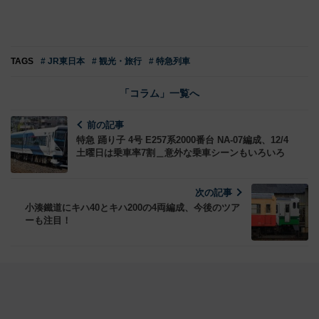
TAGS
# JR東日本
# 観光・旅行
# 特急列車
「コラム」一覧へ
前の記事
特急 踊り子 4号 E257系2000番台 NA-07編成、12/4
土曜日は乗車率7割＿意外な乗車シーンもいろいろ
次の記事
小湊鐵道にキハ40とキハ200の4両編成、今後のツア
ーも注目！