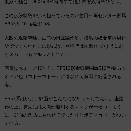
東京と仙台、360kmを4時間半で結ぶ常磐線特急ひたち。
この伝統特急をいま担っているのが勝田車両センター所属
E657系 10両編成19本。
大阪の近畿車輛、山口の日立製作所、横浜の総合車両製作
所でつくられたこの形式は、登場時は画像↑↑↑のように顔
もスカートもツルッとしてた。
画像はちょうど10年前。EF510形電気機関車510号機 カシ
オペア色（ゴトーゴトー）に引かれて勝田に納品される
姿。
E657系はいま、顔面がこんなにツルッとしてない。連結
器の上、鼻先には人間が着用するマスクが一枚つくよう
に、顔面の凹凸にあわせてぴったりとボディカバーがつい
ている。