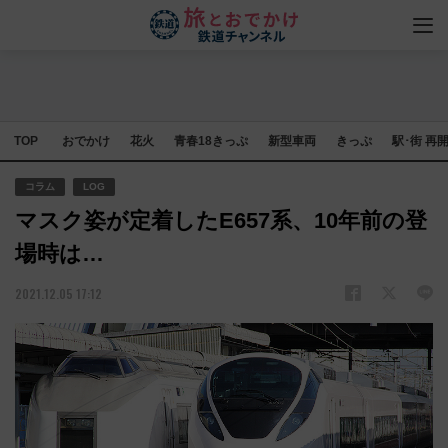
TOP
おでかけ
花火
青春18きっぷ
新型車両
きっぷ
駅･街 再
コラム
LOG
マスク姿が定着したE657系、10年前の登
場時は…
2021.12.05 17:12