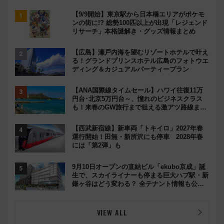
【9/9開始】東京駅から日本橋エリアがポケモ
ンの街に!? 総勢100匹以上が出現「レジェンド
リサーチ」本格謎解き・グッズ情報まとめ
【広島】瀬戸内海を望むリゾートホテルで叶え
る！グランドプリンスホテル広島のフォトウエ
ディング＆カジュアルパーティープラン
【ANA国際線タイムセール】ハワイ往復11万
円台･北京5万円台～、憧れのビジネスクラス
も！来春のGW旅行まで狙える激アツ路線まと
め（8/10まで）
【西武新宿線】新車両「トキイロ」2027年春
運行開始！田無・新所沢にも停車 2028年春
には「第2弾」も
9月10日オープンの直結ビル「ekubo京成」誕
生で、スカイライナーも停まる巨大ハブ駅・新
鎌ヶ谷はどう変わる？ 全テナント情報も公
開！
VIEW ALL