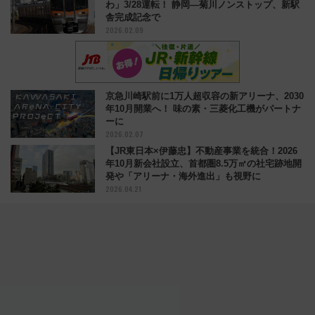
わ」3/28運転！ 静岡―菊川ノンストップ、新駅
舎完成記念で
2026.02.09
京急川崎駅前に1万⼈超収容の新アリーナ、2030
年10月開業へ！ 味の素・三菱化⼯機がパートナ
ーに
2026.02.07
【JR東日本×伊藤忠】不動産事業を統合！2026
年10月新会社設立、首都圏8.5万㎡の社宅跡地開
発や「アリーナ・海外進出」も視野に
2026.04.21