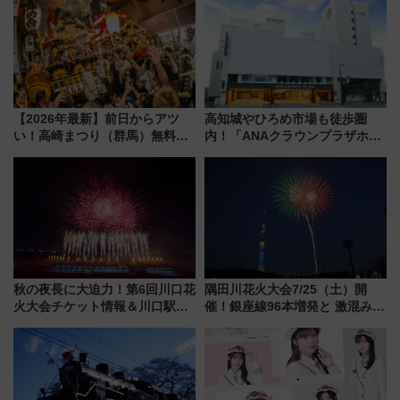
駅からのアクセスも
7月17日～開催）
【2026年最新】前日からアツ
高知城やひろめ市場も徒歩圏
い！高崎まつり（群馬）無料観
内！「ANAクラウンプラザホテ
覧エリアから初開催100人みこ
ル高知」が8月開業
しまで
秋の夜長に大迫力！第6回川口花
隅田川花火大会7/25（土）開
火大会チケット情報＆川口駅か
催！銀座線96本増発と 激混みの
らのアクセスガイド
「浅草駅」を回避する最寄り駅･
アクセス攻略法、2万発の花火が
都心の夜に！