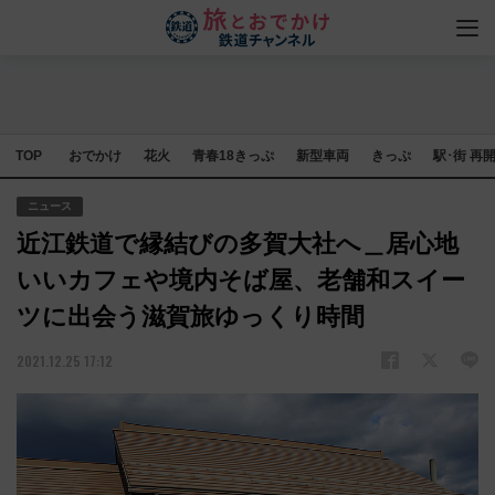
TOP
おでかけ
花火
青春18きっぷ
新型車両
きっぷ
駅･街 再
ニュース
近江鉄道で縁結びの多賀大社へ＿居心地
いいカフェや境内そば屋、老舗和スイー
ツに出会う滋賀旅ゆっくり時間
2021.12.25 17:12