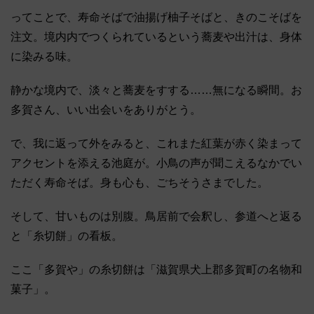
ってことで、寿命そばで油揚げ柚子そばと、きのこそばを
注文。境内内でつくられているという蕎麦や出汁は、身体
に染みる味。
静かな境内で、淡々と蕎麦をすする……無になる瞬間。お
多賀さん、いい出会いをありがとう。
で、我に返って外をみると、これまた紅葉が赤く染まって
アクセントを添える池庭が。小鳥の声が聞こえるなかでい
ただく寿命そば。身も心も、ごちそうさまでした。
そして、甘いものは別腹。鳥居前で会釈し、参道へと返る
と「糸切餅」の看板。
ここ「多賀や」の糸切餅は「滋賀県犬上郡多賀町の名物和
菓子」。