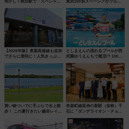
明かし！秋田駅で「スペシャル
東武100系スペーシアがブルー
ナイト」8月開催、料金や予約方
リボン賞35周年記念で「デビュ
法は？
ー当時の停車駅」を再現 運転
時刻や特急券の買い方を紹介
【2026年版】東葉高速線も追加
としまえんの流れるプールが西
でさらに便利に！人気きっぷ
武園ゆうえんちで復活!? 100周
「サンキューちばフリーパス」
年記念企画＆「春日のうん○スラ
今年も発売 秋・早春に千葉県を
イダー」に注目 2026年夏は所
巡るなら使い勝手・コスパ抜群
沢へ遊びに行こう
買い物ついでに手ぶらで水上散
有楽町線延伸の新駅（仮称）千
歩！ この夏行きたい越谷レイク
石に「ダンデライオン・チョコ
タウンの新たな水辺の憩いエリ
レート」が出店！ 東京メトロが
ア「LAKESIDE PARK」（埼玉
1億円出資で挑む新時代のまちづ
県越谷市）
くりとは？