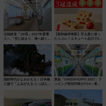
北陸鉄道「1M系」2027年度導
【新幹線停車駅】手土産に迷っ
入へ 「空に始まり、海へ続く」
たらコレ！エキュート品川で3年
白山比咩神社をモチーフにした
連続売上1位を獲得した定番手土
神秘的なデザイン
産スイーツとは？
国鉄時代がよみがえる！日本橋
東急「GREEN×EXPO 2027」ラ
三越で「よみがえる にっぽんの
ッピング特別列車が7/14～東
鉄道展」7/22-8/3開催、広田尚
横・田園都市・目黒線でデビュ
敬の名作写真も、駅弁フェスも
ー！ 注目の編成やデザインまと
同時開催！
め