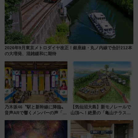
2026年9月東京メトロダイヤ改正！銀座線・丸ノ内線で合計212本
の大増発、混雑緩和に期待
乃木坂46〝駅と新幹線に降臨〟
【気仙沼大島】新モノレールで
音声ARで響くメンバーの声「真
山頂へ！絶景の「亀山テラス
夏の全国ツアー2026」
360°」が7月19日オープン、休
暇村のお得な日帰りプランも登
場