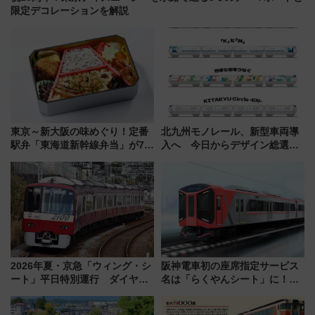
限定デコレーションを解説
東京～新大阪の味めぐり！定番
北九州モノレール、新型車両導
駅弁「東海道新幹線弁当」が7月
入へ 今日からデザイン総選挙
21日にリニューアル発売
始まる
2026年夏・京急「ウィング・シ
阪神電車初の座席指定サービス
ート」平日特別運行 ダイヤ・
名は「らくやんシート」に！新
乗車方法を解説！2階建てバスや
型3000系で大阪梅田～山陽姫路
三浦海岸を堪能できるお出かけ
を快適移動