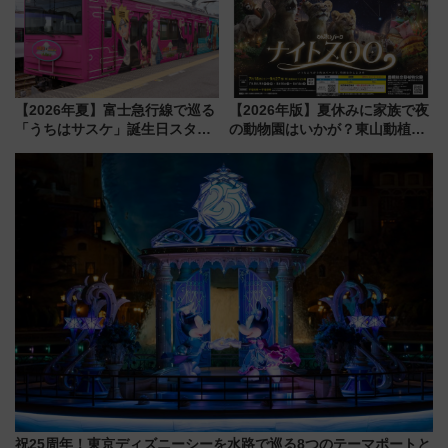
【2026年夏】富士急行線で巡る
【2026年版】夏休みに家族で夜
「うちはサスケ」誕生日スタン
の動物園はいかが？東山動植物
プラリー！富士急ハイランド限
園＆のんほいパーク「ナイト
定グルメ＆グッズ徹底ガイド
ZOO」開催情報
祝25周年！東京ディズニーシーを水路で巡る8つのテーマポートと