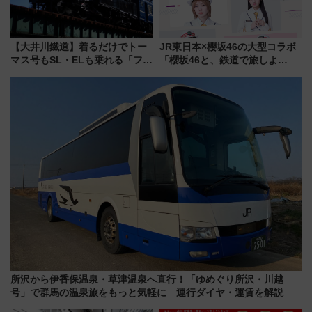
【大井川鐵道】着るだけでトー
JR東日本×櫻坂46の大型コラボ
マス号もSL・ELも乗れる「フリ
「櫻坂46と、鉄道で旅しよ
ーきっぷTシャツ」8月6日より
う。」が7月20日より始動！新
受注販売
潟・長野・庄内へ
所沢から伊香保温泉・草津温泉へ直行！「ゆめぐり所沢・川越
号」で群馬の温泉旅をもっと気軽に 運行ダイヤ・運賃を解説