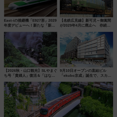
East-iの後継機「E927形」2029
【名鉄広見線】新可児～御嵩間
年度デビューへ！新たな「新幹
が2029年4月に廃止へ 存続協
線専用検測車」の性能を徹底解
議終了で100年の歴史に幕
説【JR東日本】
【2026秋・山口観光】SLやまぐ
9月10日オープンの直結ビル
ち号「貴婦人」復活＆「はなあ
「ekubo京成」誕生で、スカイ
かり」初走行区間も！山口DCの
ライナーも停まる巨大ハブ駅・
注目観光列車まとめ きっぷの取
新鎌ヶ谷はどう変わる？ 全テナ
り方は？
ント情報も公開！