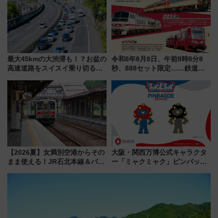
プランもご紹介
最大45kmの大渋滞も！？お盆の
令和8年8月8日、午前8時8分8
高速道路をスイスイ乗り切る快
秒、888セット限定……鉄道各
適ドライブ術
社の「8・8・8」な記念きっぷ
たち
【2026夏】女満別空港からその
大阪・関西万博公式キャラクタ
まま使える！JR石北本線＆バス
ー「ミャクミャク」ピンバッジ
乗り放題「北見・網走周遊フリ
新登場！関西の駅構内などで7月
ーパス」でおトクに道東観光
中旬発売
（8/3発売）