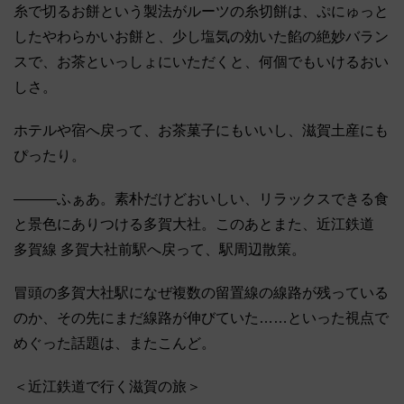
糸で切るお餅という製法がルーツの糸切餅は、ぷにゅっと
したやわらかいお餅と、少し塩気の効いた餡の絶妙バラン
スで、お茶といっしょにいただくと、何個でもいけるおい
しさ。
ホテルや宿へ戻って、お茶菓子にもいいし、滋賀土産にも
ぴったり。
―――ふぁあ。素朴だけどおいしい、リラックスできる食
と景色にありつける多賀大社。このあとまた、近江鉄道
多賀線 多賀大社前駅へ戻って、駅周辺散策。
冒頭の多賀大社駅になぜ複数の留置線の線路が残っている
のか、その先にまだ線路が伸びていた……といった視点で
めぐった話題は、またこんど。
＜近江鉄道で行く滋賀の旅＞