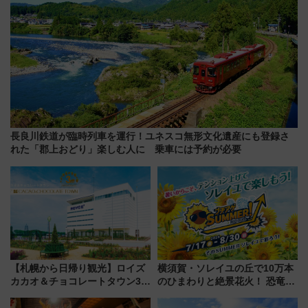
長良川鉄道が臨時列車を運行！ユネスコ無形文化遺産にも登録さ
れた「郡上おどり」楽しむ人に 乗車には予約が必要
【札幌から日帰り観光】ロイズ
横須賀・ソレイユの丘で10万本
カカオ＆チョコレートタウン3周
のひまわりと絶景花火！ 恐竜や
年！ 9月は入場料半額やチョコ
ドッグプールなど三浦半島の日
詰め放題を開催、ロイズタウン
帰りお出かけ最新情報（2026年