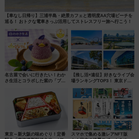
【車なし日帰り】三浦半島・絶景カフェと透明度AA穴場ビーチを
巡る！ おトクな電車きっぷ活用してストレスフリー旅へ行こう！
名古屋で会いに行きたい！わか
【推し活×遠征】好きなライブ会
さ生活とコラボした紫の「ブル
場ランキングTOP3！ 東京ドー
ーベリーぴよりん」期間限定販
ムや大阪城ホールが選ばれる理
売
由と交通アクセス術、ライブ会
場に何を求める？
東京～新大阪の味めぐり！定番
スマホで集める激レアNFT版