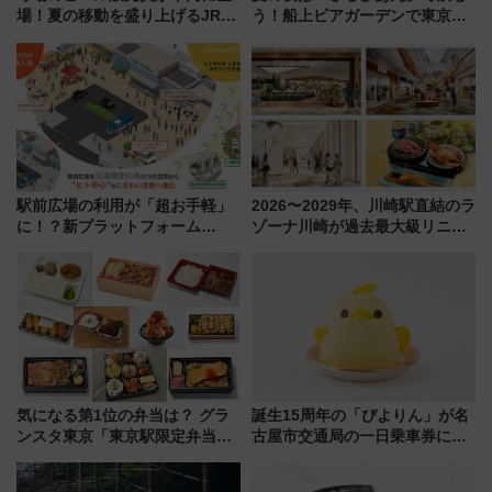
場！夏の移動を盛り上げるJR九
う！船上ビアガーデンで東京湾
州「ビール新幹線」7月31日・8
の夜景を眺めながら軽く一
月7日限定 ソフトバンクホーク
杯……工場直送生ビールや島グ
スとコラボ
ルメが美味い
駅前広場の利用が「超お手軽」
2026〜2029年、川崎駅直結のラ
に！？新プラットフォーム
ゾーナ川崎が過去最大級リニュ
「HirakeBA」8月3日始動、ス
ーアル！ フードコート拡大など
マホで簡単申請 物販や演奏会な
「いつから何が変わるか」徹底
どに【JR東日本】
解説！
気になる第1位の弁当は？ グラ
誕生15周年の「ぴよりん」が名
ンスタ東京「東京駅限定弁当
古屋市交通局の一日乗車券に！
2026 売上ランキング」
東山線では貸切電車も登場【限
定1万5000枚】