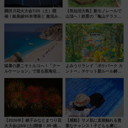
隅田川花火大会7/25（土）開
【気仙沼大島】新モノレールで
催！銀座線96本増発と 激混みの
山頂へ！絶景の「亀山テラス
「浅草駅」を回避する最寄り駅･
360°」が7月19日オープン、休
アクセス攻略法、2万発の花火が
暇村のお得な日帰りプランも登
都心の夜に！
場
猛暑の夏こそトルコへ！「クー
よみうりランド「ポケパーク カ
ルケーション」で巡る黒海沿岸
ントー」チケット新ルール解
やエーゲ海の避暑リゾート 関
説！購入制限の緩和と入場時の
連検索数が前年比237％増、ナ
本人確認が11月スタート
ショジオも認める『2026年に訪
れるべき世界の旅先』
【2026年】銚子みなとまつり花
【感動】サメ肌に直接触れる貴
火大会は8/8 (土)開催！JR･銚子
重なチャンス！子どもも虜にな