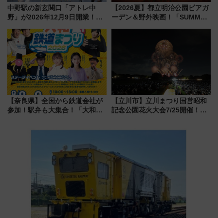
中野駅の新玄関口「アトレ中
【2026夏】都立明治公園ビアガ
野」が2026年12月9日開業！新
ーデン＆野外映画！「SUMMER
改札直結で屋上BBQも楽しめる
LOUNGE」のアクセスと上映ス
注目スポット
ケジュール 夜風とビール、映画
を満喫！
【奈良県】全国から鉄道会社が
【立川市】立川まつり国営昭和
参加！駅弁も大集合！「大和鉄
記念公園花火大会7/25開催！
道まつり2026」が8月8日・9日
5000発の花火が夜を彩る 今年は
に開催決定
混雑に要注意、その理由は