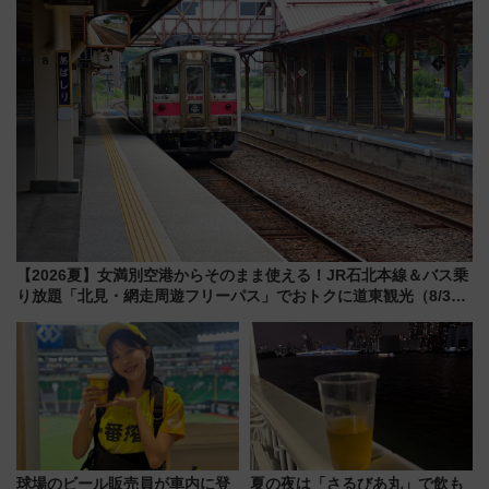
【2026夏】女満別空港からそのまま使える！JR石北本線＆バス乗
り放題「北見・網走周遊フリーパス」でおトクに道東観光（8/3発
売）
球場のビール販売員が車内に登
夏の夜は「さるびあ丸」で飲も