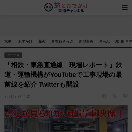
TOP
おでかけ
花火
青春18きっぷ
新型車両
きっぷ
駅･街 再
ニュース
「相鉄・東急直通線 現場レポート」鉄
道・運輸機構がYouTubeで工事現場の最
前線を紹介 Twitterも開設
2021.12.27 14:12