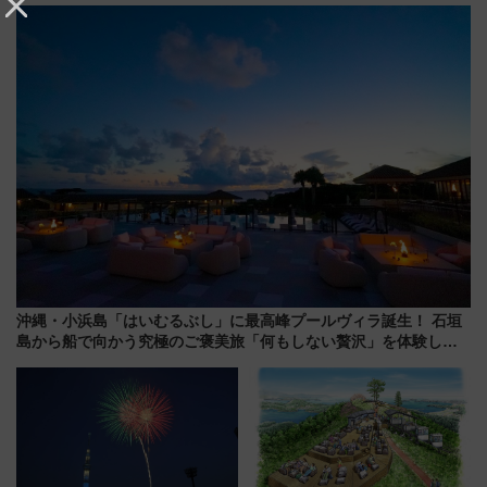
ー！ 注目の編成やデザインまと
め
沖縄・小浜島「はいむるぶし」に最高峰プールヴィラ誕生！ 石垣
島から船で向かう究極のご褒美旅「何もしない贅沢」を体験して
みない？