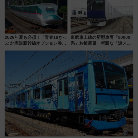
2026年夏も必須！「青春18きっ
東武東上線の新型車両「90000
ぷ 北海道新幹線オプション券」
系」お披露目 斬新な「逆スラ
自動改札対応ルールと途中下車
ント式」の先頭形状と明るく開
の罠
放的な車内空間に注目、デビュ
ーは9月