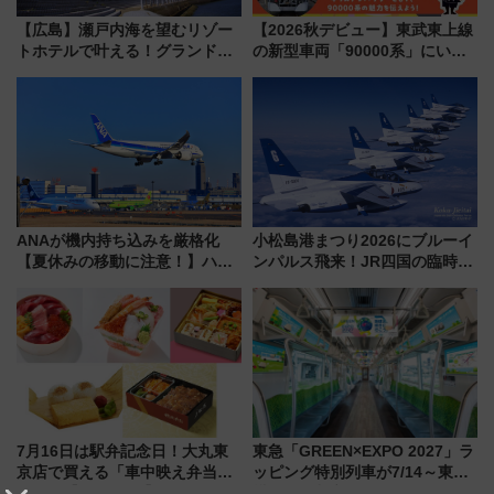
【広島】瀬戸内海を望むリゾー
【2026秋デビュー】東武東上線
トホテルで叶える！グランドプ
の新型車両「90000系」にいち
リンスホテル広島のフォトウエ
早く乗れる！ 8/11開催の小学生
ディング＆カジュアルパーティ
向け先行試乗会でキッズアンバ
ープラン
サダーになろう
ANAが機内持ち込みを厳格化
小松島港まつり2026にブルーイ
【夏休みの移動に注意！】ハン
ンパルス飛来！JR四国の臨時ダ
ドバッグやPCケースも対象の
イヤや駐車場予約を徹底解説
「身の回り品」新サイズ制限
(40×30×20cm)おさらい
7月16日は駅弁記念日！大丸東
東急「GREEN×EXPO 2027」ラ
京店で買える「車中映え弁当」
ッピング特別列車が7/14～東
フェア【2026年夏】
横・田園都市・目黒線でデビュ