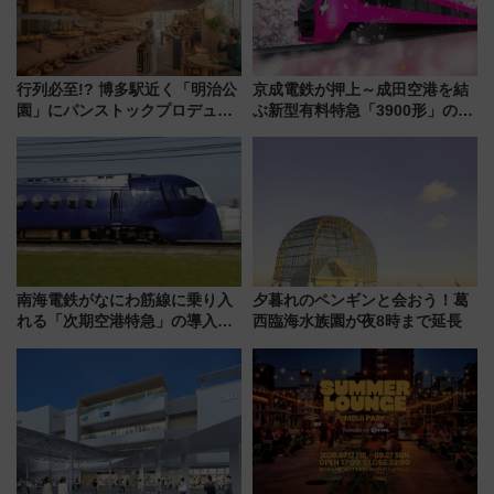
行列必至!? 博多駅近く「明治公
京成電鉄が押上～成田空港を結
園」にパンストックプロデュー
ぶ新型有料特急「3900形」のコ
スの新業態『Land Bageri』8/7
ンセプト・デザイン公開 愛称
オープン 秋からはビストロ営業
募集も実施
も！
南海電鉄がなにわ筋線に乗り入
夕暮れのペンギンと会おう！葛
れる「次期空港特急」の導入を
西臨海水族園が夜8時まで延長
決定！ピニンファリーナによる
日本初の鉄道デザイン