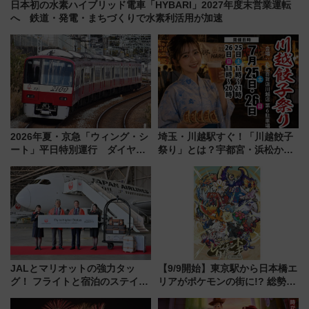
日本初の水素ハイブリッド電車「HYBARI」2027年度末営業運転
へ 鉄道・発電・まちづくりで水素利活用が加速
2026年夏・京急「ウィング・シ
埼玉・川越駅すぐ！「川越餃子
ート」平日特別運行 ダイヤ・
祭り」とは？宇都宮・浜松から
乗車方法を解説！2階建てバスや
ご当地和牛まで全国の人気餃子
三浦海岸を堪能できるお出かけ
を食べ比べ【7月25日・26日開
プランもご紹介
催】
JALとマリオットの強力タッ
【9/9開始】東京駅から日本橋エ
グ！ フライトと宿泊のステイタ
リアがポケモンの街に!? 総勢
スマッチでFLY ON ポイントや
100匹以上が出現「レジェンド
上級会員資格を効率よく獲得す
リサーチ」本格謎解き・グッズ