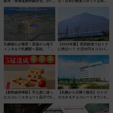
駅弁「東海道新幹線弁当」が7月
も！日本の絶景スポットをめぐ
21日にリニューアル発売
って集める「索道印(さくどうい
ん)」企画がスタート
札幌都心が激変！高速から地下
【2026年夏】西武鉄道でおトク
トンネルで札幌駅へ直結、「創
に秩父へ？ 小児50円＆コスパ最
成川通都心アクセス道路」が7月
強きっぷで「安・近・短」な家
から本格着工、延長4.8km整備
族旅行！ 深夜の正丸トンネル探
事業の全貌
検や特急ラビューも
【新幹線停車駅】手土産に迷っ
【札幌から日帰り観光】ロイズ
たらコレ！エキュート品川で3年
カカオ＆チョコレートタウン3周
連続売上1位を獲得した定番手土
年！ 9月は入場料半額やチョコ
産スイーツとは？
詰め放題を開催、ロイズタウン
駅からのアクセスも