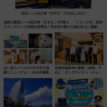
近鉄が新型レール削正車「きずな」9月導入 「ミリング式」採用
でメンテナンス作業を効率化！安全性や乗り心地の向上に貢献す
るだけでなく、全線区で活躍するための仕組みも
白い恋人パークが7月30日大規
有楽町線延伸の新駅（仮称）千
模リニューアル！ 2026年最新の
石に「ダンデライオン・チョコ
新エリア・工場見学の見どころ
レート」が出店！ 東京メトロが
と料金・アクセスを徹底解説
1億円出資で挑む新時代のまちづ
（札幌市）
くりとは？