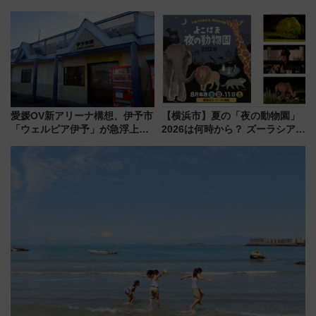
電鉄の臨時列車やアクセス情
る鴨川シーワールド「エイとサ
報、利根川に咲く8,000発の大迫
メのタッチングプール」【夏休
力＆屋台を満喫
み限定企画】
愛媛OV新アリーナ構想、伊予市
【横浜市】夏の「夜の動物園」
「ウェルピア伊予」が急浮上！
2026は何時から？ ズーラシア・
サイボウズ青野社長の参加表明
野毛山・金沢の電車アクセスや
で探る鉄道アクセスの未来
見どころ、限定イベントを徹底
解説！