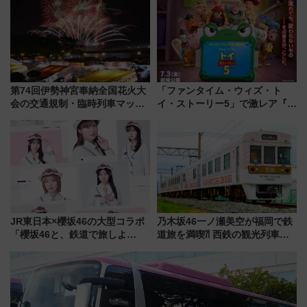
る方法を解説
情報まとめ
第74回伊勢神宮奉納全国花火大
「ファンタイム・ウィズ・ト
会の交通規制・臨時列車マッ
イ・ストーリー5」で激レア『ロ
プ！JR東海・近鉄で快適にアク
ルカナ』カードをゲット！最新
セス
デコレーションも徹底解説
JR東日本×櫻坂46の大型コラボ
乃木坂46一ノ瀬美空が福岡で鉄
「櫻坂46と、鉄道で旅しよ
道旅を満喫⁈ 西鉄の観光列車
う。」が7月20日より始動！新
「THE RAIL KITCHEN
潟・長野・庄内へ
CHIKUGO」で巡る福岡･太宰
府･柳川の旅！YouTubeが公開
に