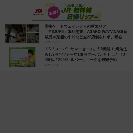
高輪ゲートウェイシティの新エリア
「MIMURE」3/28開業、ASAKO IWAYANAGI新
業態や究極の牛丼など全22店舗をレポ、都会
2026.03.28
に“雨”が降る？
HIS「スーパーサマーセール」5/8開始！ 燃油込
み1万円台ツアーや1億円クーポンも！ 11年ぶり
5連休の2026シルバーウィークを最安予約
2026.05.05