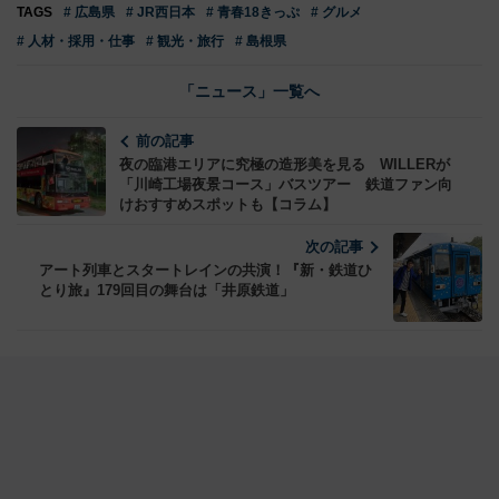
TAGS
# 広島県
# JR西日本
# 青春18きっぷ
# グルメ
# 人材・採用・仕事
# 観光・旅行
# 島根県
「ニュース」一覧へ
前の記事
夜の臨港エリアに究極の造形美を見る WILLERが
「川崎工場夜景コース」バスツアー 鉄道ファン向
けおすすめスポットも【コラム】
次の記事
アート列車とスタートレインの共演！『新・鉄道ひ
とり旅』179回目の舞台は「井原鉄道」