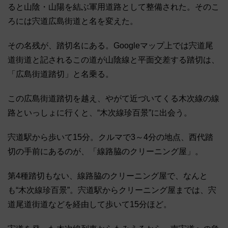
ると山陰・山陽を結ぶ軍用道路として整備された。そのこ
ろには宍道広島街道と名を変えた。
その名残が、踏切名にある。Googleマップ上では宍道尾
道街道と記されるこの道が山陰線と平面交差する踏切は、
「広島街道踏切」と名乗る。
この広島街道踏切を越え、やがて近づいてくる木次線の線
路といっしょに行くと、“木次線珍百景”に出会う。
宍道駅から歩いて15分。クルマで3～4分の地点、西代踏
切の手前にあるのが、「線路脇のクリーニング屋」。
第4種踏切もない、線路脇のクリーニング屋で、なんと
も“木次線珍百景”。宍道駅からクリーニング屋までは、宍
道尾道街道などを経由して歩いて15分ほど。