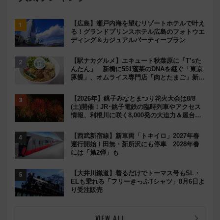
【広島】瀬戸内海を望むリゾートホテルで叶え
る！グランドプリンスホテル広島のフォトウエ
ディング＆カジュアルパーティープラン
【駅ナカグルメ】エキュート秋葉原に「T’sた
んたん」 新橋に551蓬莱のDNAを継ぐ「東京
豚饅」、オムライス専門店「肉とたまご」新グ
ルメ続々登場！【2026年8月】
【2026年】銚子みなとまつり花火大会は8/8
(土)開催！JR･銚子電鉄の臨時列車やアクセス
情報、利根川に咲く8,000発の大迫力＆屋台を
満喫
【西武新宿線】新車両「トキイロ」2027年春
運行開始！田無・新所沢にも停車 2028年春
には「第2弾」も
【大井川鐵道】着るだけでトーマス号もSL・
ELも乗れる「フリーきっぷTシャツ」8月6日よ
り受注販売
VIEW ALL