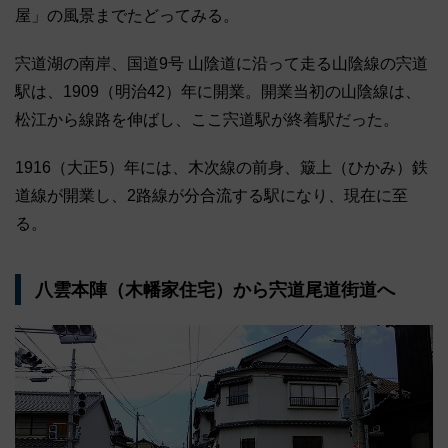
屋」の風景までたどってみる。
宍道湖の南岸、国道9号 山陰道に沿って走る山陰線の宍道
駅は、1909（明治42）年に開業。開業当初の山陰線は、
松江から線路を伸ばし、ここ宍道駅が終着駅だった。
1916（大正5）年には、木次線の前身、簸上（ひかみ）鉄
道線が開業し、2路線が分合流する駅になり、現在に至
る。
八雲本陣（木幡家住宅）から宍道尾道街道へ