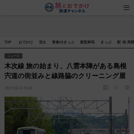
TOP
おでかけ
花火
青春18きっぷ
新型車両
きっぷ
駅･街 再
ニュース
木次線 旅の始まり、八雲本陣がある島根
宍道の街並みと線路脇のクリーニング屋
2022.06.03 16:06