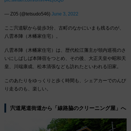
— Z05 (@tetsudo546)
June 3, 2022
ここ宍道駅から徒歩3分、古町のなかにいまも残るのが、
八雲本陣（木幡家住宅）。
八雲本陣（木幡家住宅）は、歴代松江藩主が領内巡視のさ
いにしばしば本陣宿をつとめ、その後、大正天皇や昭和天
皇、川端康成、松本清張なども訪れたといわれる旧家。
このあたりをゆっくりと歩く時間も、シェアカーでのんび
り走るのも、楽しい。
宍道尾道街道から「線路脇のクリーニング屋」へ