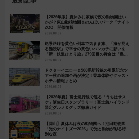
最新記事
【2026年版】夏休みに家族で夜の動物園はい
かが？東山動植物園＆のんほいパーク「ナイト
ZOO」開催情報
2026.08.07
絶景路線を黄色い列車で気まま旅、「海が見え
る難読駅」で幸せの黄色いハンカチに願いを
「新・鉄道ひとり旅」279回目の舞台は「島原
鉄道」
2026.08.07
ドクターイエロー＆500系新幹線の引退記念ツ
アー秋の追加企画が決定！乗車体験やグッズ・
ホテル情報まとめ
2026.08.07
【2026年夏】富士急行線で巡る「うちはサス
ケ」誕生日スタンプラリー！富士急ハイランド
限定グルメ＆グッズ徹底ガイド
2026.08.07
【岡山】夏休みは夜の動物園へ！池田動物園
「光のナイトズー2026」で光と動物が彩る特
別な夜