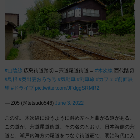
#山陰線
広島街道踏切→宍道尾道街道→
#木次線
西代踏切
#島根
#奥出雲おろち号
#気動車
#列車旅
#カフェ
#前面展
望
#ドライブ
pic.twitter.com/JFdggSRMR2
— Z05 (@tetsudo546)
June 3, 2022
この先、木次線に沿うように斜め左へと曲がる道がある。
この道が、宍道尾道街道。その名のとおり、日本海側の宍
道と、瀬戸内海方の尾道をつなぐ街道筋で、明治時代に入