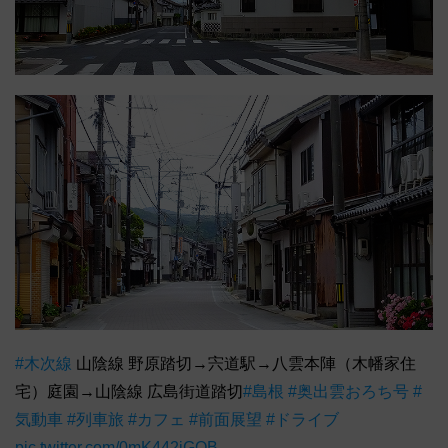
#木次線
山陰線 野原踏切→宍道駅→八雲本陣（木幡家住
宅）庭園→山陰線 広島街道踏切
#島根
#奥出雲おろち号
#
気動車
#列車旅
#カフェ
#前面展望
#ドライブ
pic.twitter.com/0mK442jGQB