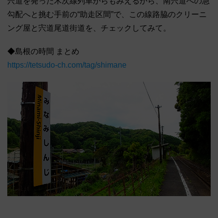
宍道を発った木次線列車からもみえるから、南宍道への急
勾配へと挑む手前の“助走区間”で、この線路脇のクリーニ
ング屋と宍道尾道街道を、チェックしてみて。
◆島根の時間 まとめ
https://tetsudo-ch.com/tag/shimane