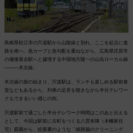
島根県松江市の宍道駅から山陰線と別れ、ここを起点に進
路を南へ、急カーブと急勾配を重ねながら、広島県庄原市
の備後落合駅へと越境する中国地方随一の山岳ローカル線
―――木次線。
木次線の旅の始まり、宍道駅は、ランチも楽しめる駅前食
堂などもあるから、列車の足音を聴きながら半分テレワー
クもできるいい感じの街。
宍道駅前で過ごした半分テレワーク時間はこのあと伝える
として、今回は駅前に古町をつくる八雲本陣（木幡家住
宅）庭園から、絵葉書のような「線路脇のクリーニング