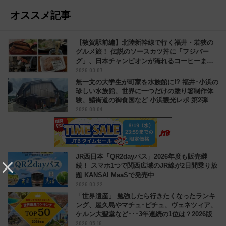
オススメ記事
【敦賀駅前編】北陸新幹線で行く福井・若狭の
グルメ旅！ 伝説のソースカツ丼に「フジバー
グ」、日本チャンピオンが淹れるコーヒーまで
2026.03.07
レポート
無一文の大学生が町家を水族館に!? 福井･小浜の
珍しい水族館、世界に一つだけの塗り箸制作体
験、鯖街道の御食国など 小浜観光レポ 第2弾
2026.08.04
JR西日本「QR2dayパス」2026年度も販売継
続！ スマホ1つで関西広域のJR線が2日間乗り放
題 KANSAI MaaSで発売中
2026.03.22
「世界遺産」 勉強したら行きたくなったランキ
ング、屋久島やマチュ･ピチュ、ヴェネツィア、
ケルン大聖堂など･･･3年連続の1位は？2026版
2026.05.16