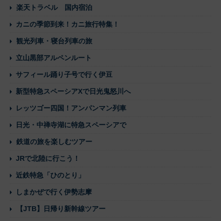
楽天トラベル 国内宿泊
カニの季節到来！カニ旅行特集！
観光列車・寝台列車の旅
立山黒部アルペンルート
サフィール踊り子号で行く伊豆
新型特急スペーシアXで日光鬼怒川へ
レッツゴー四国！アンパンマン列車
日光・中禅寺湖に特急スペーシアで
鉄道の旅を楽しむツアー
JRで北陸に行こう！
近鉄特急「ひのとり」
しまかぜで行く伊勢志摩
【JTB】日帰り新幹線ツアー