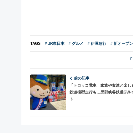
TAGS
# JR東日本
# グルメ
# 伊豆急行
# 新オープ
「
前の記事
「トロッコ電車」家族や友達と楽し
鉄道模型走行も…黒部峡谷鉄道GW
ト