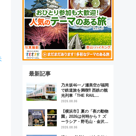
天
最新記事
乃木坂46一ノ瀬美空が福岡
で鉄道旅を満喫⁈ 西鉄の観
光列車「THE RAIL
KITCHEN CHIKUGO」で巡
2026.08.06
る福岡･太宰府･柳川の旅！
YouTubeが公開に
【横浜市】夏の「夜の動物
園」2026は何時から？ ズ
ーラシア・野毛山・金沢の
電車アクセスや見どころ、
2026.08.06
限定イベントを徹底解説！