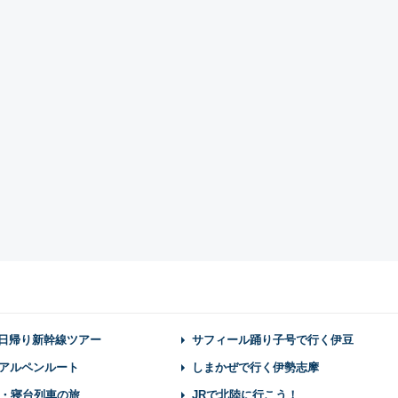
】日帰り新幹線ツアー
サフィール踊り子号で行く伊豆
アルペンルート
しまかぜで行く伊勢志摩
・寝台列車の旅
JRで北陸に行こう！