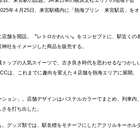
駅目、来宮駅の話題。JR東日本の横浜支社エリアの地域子会
2025年４月25日、来宮駅構内に「熱海プリン 来宮駅店」をオ
に店舗を開設。〝レトロかわいい〟をコンセプトに、駅近くの
宮神社をイメージした商品を販売する。
域トップの人気スイーツで、古き良き時代を思わせるなつかし
YSCCは、これまでに趣向を変えた４店舗を熱海エリアに展開。
ーション」。店舗デザインはパステルカラーでまとめ、列車内
しさを打ち出した。
も。グッズ類では、駅名標をモチーフにしたアクリルキーホル