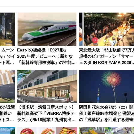
「ムーン
East-iの後継機「E927形」
東北最大級！郡山駅前で7万
26」でイ
2029年度デビューへ！新たな
規模のビアガーデン「サマー
ート巡り
「新幹線専用検測車」の性能を
ェスタ IN KORIYAMA 2026
徹底解説【JR東日本】
7/24-26開催！ 有料席はJRE
MALLで予約可能
ゆめが丘駅
【博多駅・筑紫口新スポット】
隅田川花火大会7/25（土）開
 相鉄い
新幹線高架下「VIERRA博多テ
催！銀座線96本増発と 激混
ラトス」
ラス」が9/18開業！九州初出店
の「浅草駅」を回避する最寄
DB.スタ
など注目の全6店舗 「博多活憩
駅･アクセス攻略法、2万発の
通り」も一新
火が都心の夜に！