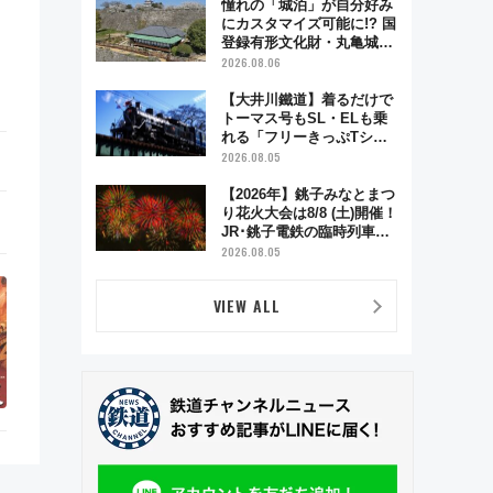
憧れの「城泊」が自分好み
にカスタマイズ可能に!? 国
登録有形文化財・丸亀城
「延寿閣別館」にオーダー
2026.08.06
メイド型の宿泊プランが誕
生！
【大井川鐵道】着るだけで
トーマス号もSL・ELも乗
れる「フリーきっぷTシャ
ツ」8月6日より受注販売
2026.08.05
【2026年】銚子みなとまつ
り花火大会は8/8 (土)開催！
JR･銚子電鉄の臨時列車や
アクセス情報、利根川に咲
2026.08.05
く8,000発の大迫力＆屋台
を満喫
VIEW ALL