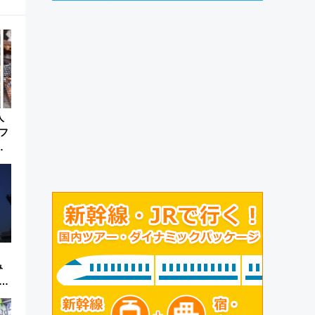
人
フ
」
み
り
花