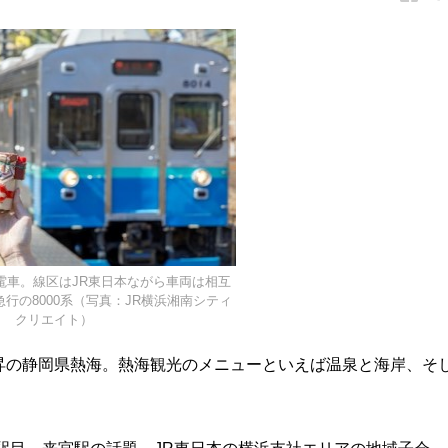
電車。線区はJR東日本ながら車両は相互
行の8000系（写真：JR横浜湘南シティ
クリエイト）
昇の静岡県熱海。熱海観光のメニューといえば温泉と海岸、そ