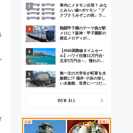
格謎解き・グッズ情報まと
車内にメタモン出現？ みな
め
とみらい線×ポケモン「ブ
クブクうみぞこの街」ラッ
ピング電車が運行開始に！
この夏は直通列車で横浜
熱闘甲子園のテーマ曲が駅
へ！
メロに？阪神・甲子園駅の
名
接近メロディが
Vaundy「かげろう」×向谷
実アレンジの特別仕様へ、
【ANA国際線タイムセー
8月5日始発から
ル】ハワイ往復11万円台･
い
北京5万円台～、憧れのビ
ジネスクラスも！来春の
GW旅行まで狙える激アツ
無一文の大学生が町家を水
路線まとめ（8/10まで）
族館に!? 福井･小浜の珍し
い水族館、世界に一つだけ
の塗り箸制作体験、鯖街道
の御食国など 小浜観光レポ
、
第2弾
VIEW ALL
ダ