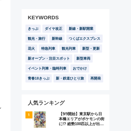
KEYWORDS
きっぷ
ダイヤ改正
新線・新駅開業
観光・旅行
新幹線
つくばエクスプレス
花火
特急列車
観光列車
新型・更新
新オープン・注目スポット
新型車両
イベント列車・臨時列車
おでかけ
青春18きっぷ
新・鉄道ひとり旅
再開発
人気ランキング
し
【9/9開始】東京駅から日
本橋エリアがポケモンの街
に!? 総勢100匹以上が出現
「レジェンドリサーチ」本