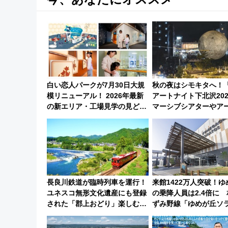
白い恋人パークが7月30日大規
秋の夜はシモキタへ！
模リニューアル！ 2026年最新
アートナイト下北沢20
の新エリア・工場見学の見どこ
マーシブシアターやア
ろと料金・アクセスを徹底解説
を満喫しよう
（札幌市）
長良川鉄道が臨時列車を運行！
来館1422万人突破！
ユネスコ無形文化遺産にも登録
の乗降人員は2.4倍に
された「郡上おどり」楽しむ人
ずみ野線「ゆめが丘ソ
に 乗車には予約が必要
2周年祭にそうにゃん＆
ーマンが登場