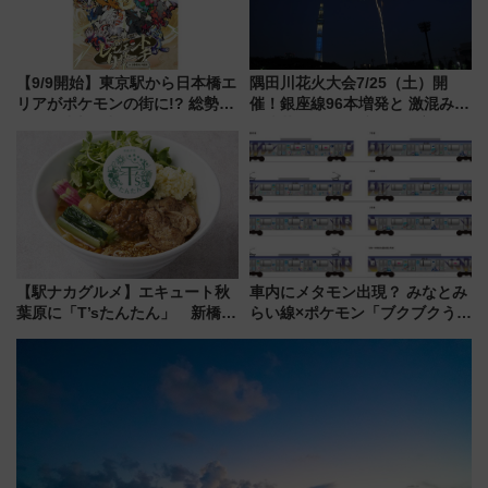
【9/9開始】東京駅から日本橋エ
隅田川花火大会7/25（土）開
リアがポケモンの街に!? 総勢
催！銀座線96本増発と 激混みの
100匹以上が出現「レジェンド
「浅草駅」を回避する最寄り駅･
リサーチ」本格謎解き・グッズ
アクセス攻略法、2万発の花火が
情報まとめ
都心の夜に！
【駅ナカグルメ】エキュート秋
車内にメタモン出現？ みなとみ
葉原に「T’sたんたん」 新橋に
らい線×ポケモン「ブクブクうみ
551蓬莱のDNAを継ぐ「東京豚
ぞこの街」ラッピング電車が運
饅」、オムライス専門店「肉と
行開始に！ この夏は直通列車で
たまご」新グルメ続々登場！
横浜へ！
【2026年8月】