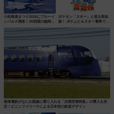
小松島港まつり2026にブルーイ
ポケモン「ヌオー」と巡る高知
ンパルス飛来！JR四国の臨時ダ
旅！ ポケふた＆ヌオー電車で楽
イヤや駐車場予約を徹底解説
しむ鉄道スタンプラリーで土佐
路の絶景と絶品グルメを満喫！
（7月18日スタート）
南海電鉄がなにわ筋線に乗り入れる「次期空港特急」の導入を決
定！ピニンファリーナによる日本初の鉄道デザイン