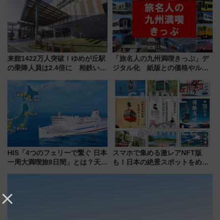
解説！
来館1422万人突破！ゆめが丘駅
「旅名人の九州満喫きっぷ」デ
の乗降人員は2.4倍に 相鉄いず
ジタル化 紙版との価格やルー
み野線「ゆめが丘ソラトス」2周
ルの違いを解説
年祭にそうにゃん＆DB.スター
マンが登場
HIS「4つのフェリーで繋ぐ 日本
スマホで集める激レアNFT版
一周大満喫旅8日間」とは？天橋
も！日本の絶景スポットをめぐ
立・小樽・日光東照宮など全国
って集める「索道印(さくどうい
の絶景＆限定グルメを網羅！煩
ん)」企画がスタート
雑な手続きも不要でお手軽に楽
しめるプランが登場