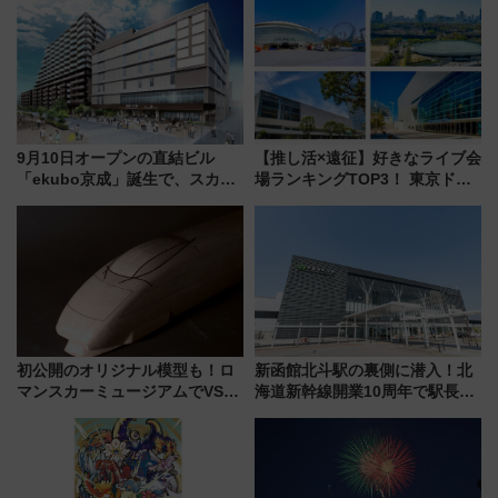
9月10日オープンの直結ビル
【推し活×遠征】好きなライブ会
「ekubo京成」誕生で、スカイ
場ランキングTOP3！ 東京ドー
ライナーも停まる巨大ハブ駅・
ムや大阪城ホールが選ばれる理
新鎌ヶ谷はどう変わる？ 全テナ
由と交通アクセス術、ライブ会
ント情報も公開！
場に何を求める？
初公開のオリジナル模型も！ロ
新函館北斗駅の裏側に潜入！北
マンスカーミュージアムでVSE
海道新幹線開業10周年で駅長
の設計秘話に迫る企画展が7月
室・地下通路など公開イベン
15日スタート
ト 参加方法や体験内容を紹介