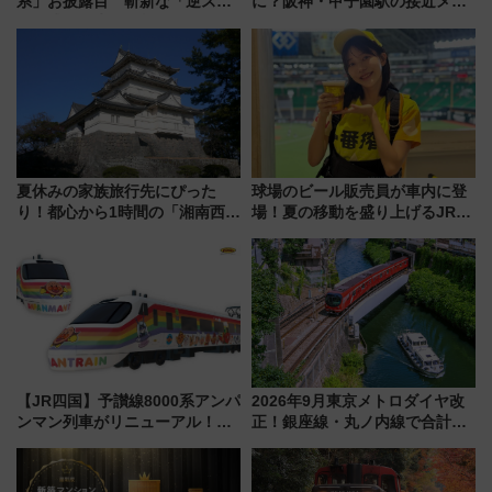
系」お披露目 斬新な「逆スラ
に？阪神・甲子園駅の接近メロ
ント式」の先頭形状と明るく開
ディがVaundy「かげろう」×向
放的な車内空間に注目、デビュ
谷実アレンジの特別仕様へ、8月
ーは9月
5日始発から
夏休みの家族旅行先にぴった
球場のビール販売員が車内に登
り！都心から1時間の「湘南西エ
場！夏の移動を盛り上げるJR九
リア」満喫ガイド 鎌倉・江の
州「ビール新幹線」7月31日・8
島とは異なる魅力を持つ今夏の
月7日限定 ソフトバンクホーク
注目スポット
スとコラボ
【JR四国】予讃線8000系アンパ
2026年9月東京メトロダイヤ改
ンマン列車がリニューアル！内
正！銀座線・丸ノ内線で合計
外装デザイン公開 デビューは
212本の大増発、混雑緩和に期
今年12月
待