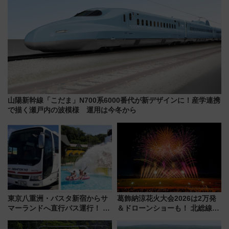
山陽新幹線「こだま」N700系6000番代が新デザインに！産学連携
で描く瀬戸内の波模様 運用は今冬から
東京八重洲・バスタ新宿からサ
葛飾納涼花火大会2026は2万発
マーランドへ直行バス運行！ お
＆ドローンショーも！ 北総線を
トクな1Dayパスで夏のプールと
使った穴場アクセスや臨時列
推し活を楽しもう！（2026年
車、観覧スポット情報と周辺観