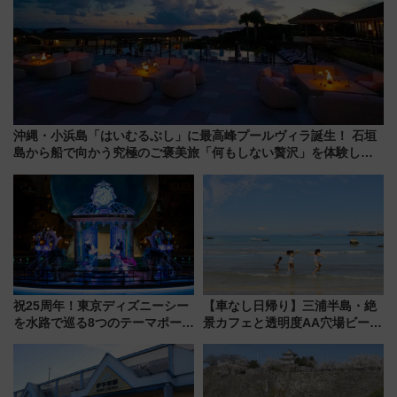
沖縄・小浜島「はいむるぶし」に最高峰プールヴィラ誕生！ 石垣
島から船で向かう究極のご褒美旅「何もしない贅沢」を体験して
みない？
祝25周年！東京ディズニーシー
【車なし日帰り】三浦半島・絶
を水路で巡る8つのテーマポート
景カフェと透明度AA穴場ビーチ
と限定デコレーションを解説
を巡る！ おトクな電車きっぷ活
用してストレスフリー旅へ行こ
う！