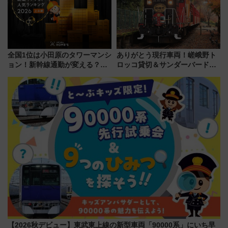
全国1位は小田原のタワーマンシ
ありがとう現行車両！嵯峨野ト
ョン！新幹線通勤が変える？
ロッコ貸切＆サンダーバードレ
「住みたい街」の最新トレンド
ストランで語り合う秋の京都
【新築マンション人気ランキン
斉藤雪乃＆福原トシヒロと行
グ】
く！9月13日「京都の鉄道満喫
ツアー」開催
【2026秋デビュー】東武東上線の新型車両「90000系」にいち早