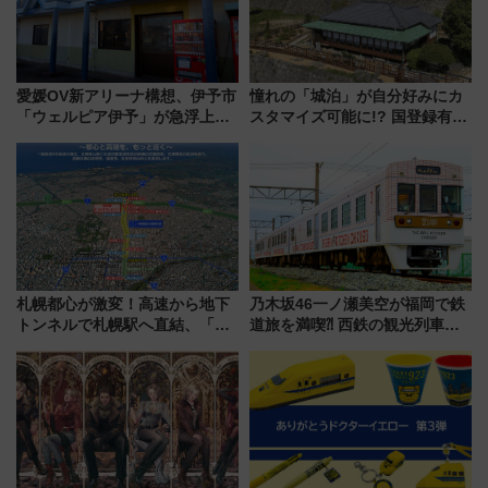
愛媛OV新アリーナ構想、伊予市
憧れの「城泊」が自分好みにカ
「ウェルピア伊予」が急浮上！
スタマイズ可能に!? 国登録有形
サイボウズ青野社長の参加表明
文化財・丸亀城「延寿閣別館」
で探る鉄道アクセスの未来
にオーダーメイド型の宿泊プラ
ンが誕生！
札幌都心が激変！高速から地下
乃木坂46一ノ瀬美空が福岡で鉄
トンネルで札幌駅へ直結、「創
道旅を満喫⁈ 西鉄の観光列車
成川通都心アクセス道路」が7月
「THE RAIL KITCHEN
から本格着工、延長4.8km整備
CHIKUGO」で巡る福岡･太宰
事業の全貌
府･柳川の旅！YouTubeが公開
に