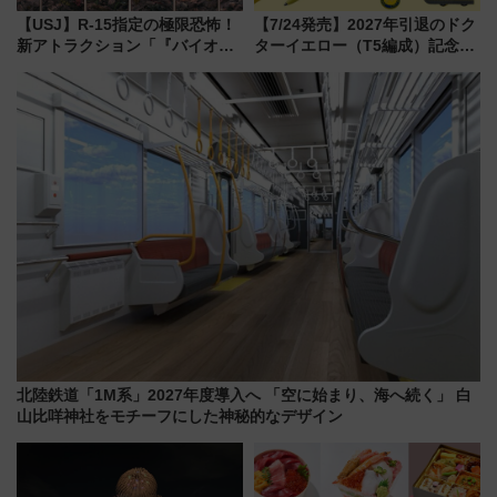
【USJ】R-15指定の極限恐怖！
【7/24発売】2027年引退のドク
新アトラクション「『バイオハ
ターイエロー（T5編成）記念グ
ザード レクイエム』 ザ・ダイ
ッズ7種が登場！ 新幹線車内放
ブ」今秋登場 ―予測不能の恐
送の目覚まし時計など通販・販
怖に泣き叫べ―
売店舗まとめ
北陸鉄道「1M系」2027年度導入へ 「空に始まり、海へ続く」 白
山比咩神社をモチーフにした神秘的なデザイン