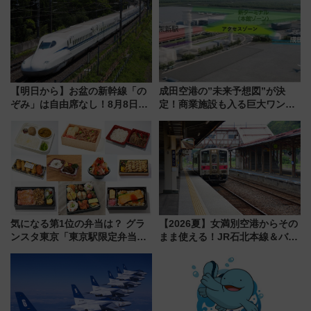
8/1～31）
光まとめ（7/28開催）
【明日から】お盆の新幹線「の
成田空港の”未来予想図”が決
ぞみ」は自由席なし！8月8日午
定！商業施設も入る巨大ワンタ
前はほぼ満席…でも数時間ズラ
ーミナル、京成の高架新駅整備
せば空きが見つかることも 混
で新型特急が品川･羽田とを結
雑避ける「空席」探しのコツ
ぶ！ JR空港駅は2面3線化！
気になる第1位の弁当は？ グラ
【2026夏】女満別空港からその
ンスタ東京「東京駅限定弁当
まま使える！JR石北本線＆バス
2026 売上ランキング」
乗り放題「北見・網走周遊フリ
ーパス」でおトクに道東観光
（8/3発売）