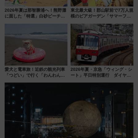
2026年夏は那智勝浦へ！熊野灘
東北最大級！郡山駅前で7万人規
に面した「特選」白砂ビーチは
模のビアガーデン「サマーフェ
必見 「第17回那智勝浦町花火大
スタ IN KORIYAMA 2026」
会」は8月11日開催！
7/24-26開催！ 有料席はJRE
MALLで予約可能
愛犬と電車旅！近鉄の観光列車
2026年夏・京急「ウィング・シ
「つどい」で行く「わんわん列
ート」平日特別運行 ダイヤ・
車」第5弾！海辺のBBQも楽し
乗車方法を解説！2階建てバスや
める日帰りツアー
三浦海岸を堪能できるお出かけ
プランもご紹介