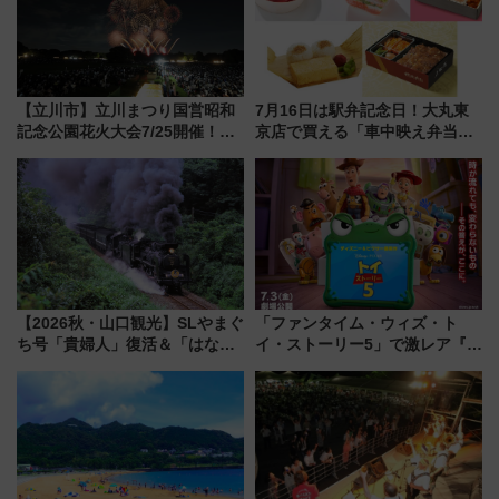
【立川市】立川まつり国営昭和
7月16日は駅弁記念日！大丸東
記念公園花火大会7/25開催！
京店で買える「車中映え弁当」
5000発の花火が夜を彩る 今年は
フェア【2026年夏】
混雑に要注意、その理由は
【2026秋・山口観光】SLやまぐ
「ファンタイム・ウィズ・ト
ち号「貴婦人」復活＆「はなあ
イ・ストーリー5」で激レア『ロ
かり」初走行区間も！山口DCの
ルカナ』カードをゲット！最新
注目観光列車まとめ きっぷの取
デコレーションも徹底解説
り方は？