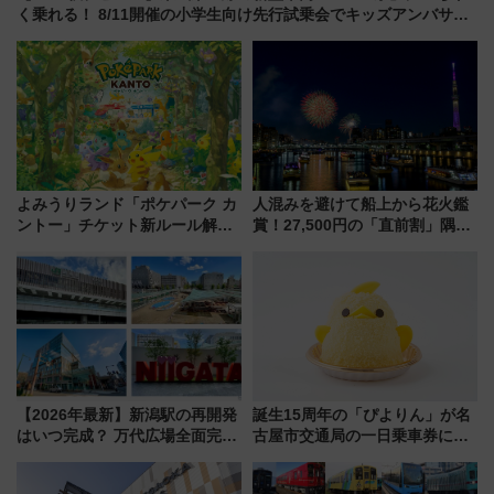
く乗れる！ 8/11開催の小学生向け先行試乗会でキッズアンバサダ
ーになろう
よみうりランド「ポケパーク カ
人混みを避けて船上から花火鑑
ントー」チケット新ルール解
賞！27,500円の「直前割」隅田
説！購入制限の緩和と入場時の
川花火クルーズはデパ地下グル
本人確認が11月スタート
メも持ち込みOK
【2026年最新】新潟駅の再開発
誕生15周年の「ぴよりん」が名
はいつ完成？ 万代広場全面完成
古屋市交通局の一日乗車券に！
から「にいがた2キロ」・古町再
東山線では貸切電車も登場【限
開発、バスタ新潟構想まで徹底
定1万5000枚】