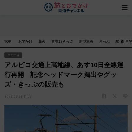
TOP
おでかけ
花火
青春18きっぷ
新型車両
きっぷ
駅･街 再
ニュース
アルピコ交通上高地線、あす10日全線運
行再開 記念ヘッドマーク掲出やグッ
ズ・きっぷの販売も
2022.06.09 11:06