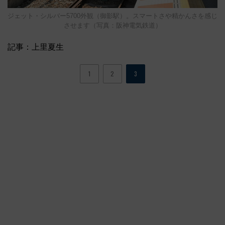
ジェット・シルバー5700外観（御影駅）。スマートさや精かんさを感じ
させます（写真：阪神電気鉄道）
記事：上里夏生
1
2
3