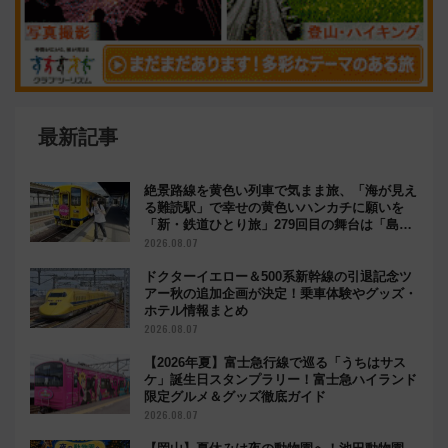
最新記事
絶景路線を黄色い列車で気まま旅、「海が見え
る難読駅」で幸せの黄色いハンカチに願いを
「新・鉄道ひとり旅」279回目の舞台は「島原
鉄道」
2026.08.07
ドクターイエロー＆500系新幹線の引退記念ツ
アー秋の追加企画が決定！乗車体験やグッズ・
ホテル情報まとめ
2026.08.07
【2026年夏】富士急行線で巡る「うちはサス
ケ」誕生日スタンプラリー！富士急ハイランド
限定グルメ＆グッズ徹底ガイド
2026.08.07