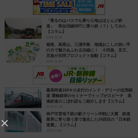
「乗るのはバスでも乗り心地はほとんど鉄
道」 気仙沼線BRTに乗り鉄（？）してみた
【コラム】
2025.10.25
箱根、高尾山、三浦半島 地域おこしの担い手
の力で魅力あふれる沿線に！ 小田急、京王、
京急が共同プロジェクト始動【コラム】
2025.12.20
最高時速160キロ走行のインド・デリーの近郊鉄
道 運輸総研のセミナーでトップがスピーチ 高
速鉄道のこぼれ話もご紹介します【コラム】
2026.03.06
神戸市営地下鉄の駅クリーン作戦に大賞 鉄道
業界に寄り添う形で進化した24回目の「日本鉄
道賞」【コラム】
2025.11.08