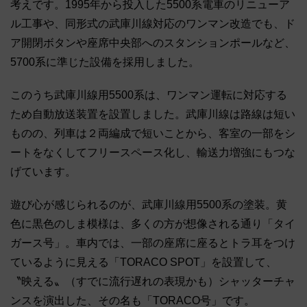
考えです。1995年から投入した5500系電車のリニューア
ル工事や、同形式の武庫川線対応のワンマン改造でも、ド
ア開閉ボタンや座席中央部へのスタンションポールなど、
5700系に準じた設備を採用しました。
このうち武庫川線用5500系は、ワンマン運転に対応する
ため自動放送装置を設置しました。武庫川線は路線は短い
ものの、列車は２両編成で短いことから、客室の一部をシ
ートをなくしてフリースペース化し、輸送力増強にもつな
げています。
遊び心が感じられるのが、武庫川線用5500系の塗装。黄
色に黒色のしま模様は、多くの方が想像される通り「タイ
ガース号」。車内では、一部の座席に座るとトラ耳をつけ
ているように見える「TORACO SPOT」を設置して、
〝映える〟（すでに流行遅れの表現かも）シャッターチャ
ンスを演出した、その名も「TORACO号」です。