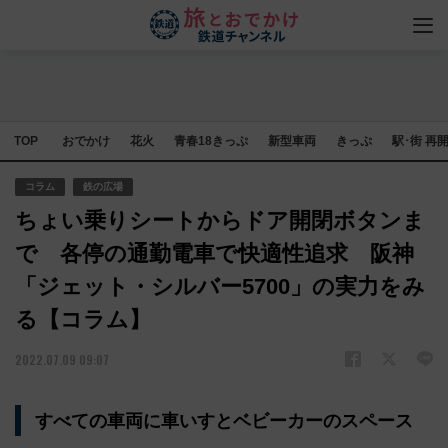
TOP
おでかけ
花火
青春18きっぷ
新型車両
きっぷ
駅･街 再
コラム
鉄の広場
ちょい乗りシートからドア開閉ボタンま
で 各停の通勤電車で快適性追求 阪神
「ジェット・シルバー5700」の実力をみ
る【コラム】
2022.07.09 09:07
すべての車両に車いすとベビーカーのスペース