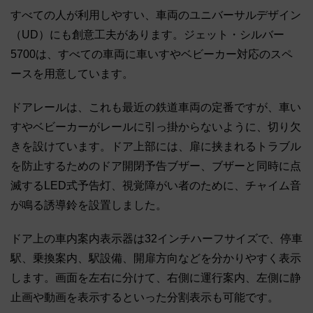
すべての人が利用しやすい、車両のユニバーサルデザイン
（UD）にも創意工夫があります。ジェット・シルバー
5700は、すべての車両に車いすやベビーカー対応のスペ
ースを用意しています。
ドアレールは、これも最近の鉄道車両の定番ですが、車い
すやベビーカーがレールに引っ掛からないように、切り欠
きを設けています。ドア上部には、扉に挟まれるトラブル
を防止するためのドア開閉予告ブザー、ブザーと同時に点
滅するLED式予告灯、視覚障がい者のために、チャイム音
が鳴る誘導鈴を設置しました。
ドア上の車内案内表示器は32インチハーフサイズで、停車
駅、乗換案内、駅設備、開扉方向などを分かりやすく表示
します。画面を左右に分けて、右側に運行案内、左側に静
止画や動画を表示するといった分割表示も可能です。