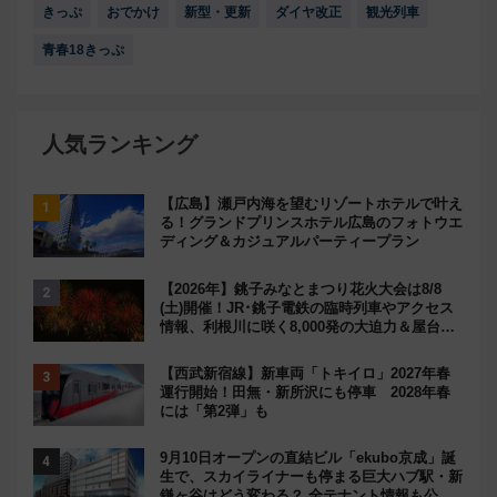
きっぷ
おでかけ
新型・更新
ダイヤ改正
観光列車
青春18きっぷ
人気ランキング
【広島】瀬戸内海を望むリゾートホテルで叶え
る！グランドプリンスホテル広島のフォトウエ
ディング＆カジュアルパーティープラン
【2026年】銚子みなとまつり花火大会は8/8
(土)開催！JR･銚子電鉄の臨時列車やアクセス
情報、利根川に咲く8,000発の大迫力＆屋台を
満喫
【西武新宿線】新車両「トキイロ」2027年春
運行開始！田無・新所沢にも停車 2028年春
には「第2弾」も
9月10日オープンの直結ビル「ekubo京成」誕
生で、スカイライナーも停まる巨大ハブ駅・新
鎌ヶ谷はどう変わる？ 全テナント情報も公