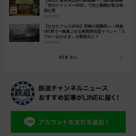
【岡山】夏休みは夜の動物園へ！池田動物園
「光のナイトズー2026」で光と動物が彩る特
別な夜
2026.08.07
【ひなたフェス2026】宮崎の宿難民へ！特急
787系で一晩過ごせる夜間滞在型イベント「ス
ワローおひさま」が救世主に？
2026.08.07
VIEW ALL