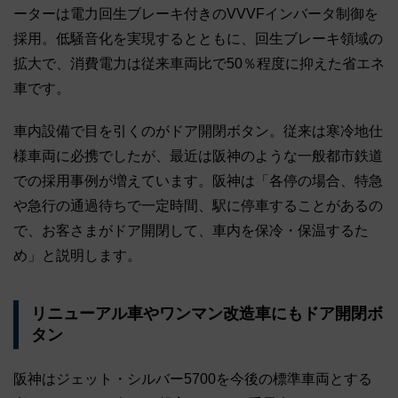
ーターは電力回生ブレーキ付きのVVVFインバータ制御を
採用。低騒音化を実現するとともに、回生ブレーキ領域の
拡大で、消費電力は従来車両比で50％程度に抑えた省エネ
車です。
車内設備で目を引くのがドア開閉ボタン。従来は寒冷地仕
様車両に必携でしたが、最近は阪神のような一般都市鉄道
での採用事例が増えています。阪神は「各停の場合、特急
や急行の通過待ちで一定時間、駅に停車することがあるの
で、お客さまがドア開閉して、車内を保冷・保温するた
め」と説明します。
リニューアル車やワンマン改造車にもドア開閉ボ
タン
阪神はジェット・シルバー5700を今後の標準車両とする