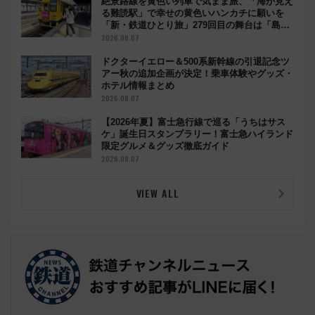
絶景路線を黄色い列車で気まま旅、「海が見え
る難読駅」で幸せの黄色いハンカチに願いを
「新・鉄道ひとり旅」279回目の舞台は「島原
鉄道」
2026.08.07
ドクターイエロー＆500系新幹線の引退記念ツ
アー秋の追加企画が決定！乗車体験やグッズ・
ホテル情報まとめ
2026.08.07
【2026年夏】富士急行線で巡る「うちはサス
ケ」誕生日スタンプラリー！富士急ハイランド
限定グルメ＆グッズ徹底ガイド
2026.08.07
VIEW ALL