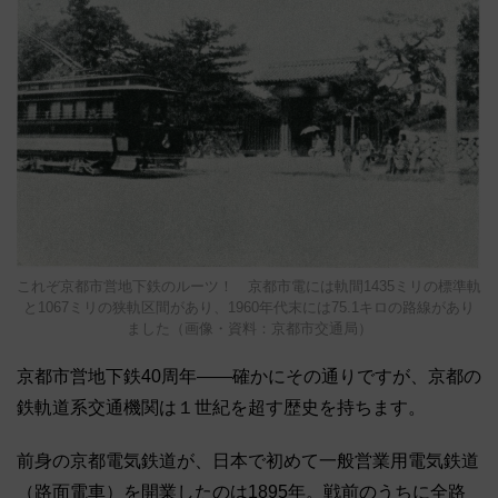
これぞ京都市営地下鉄のルーツ！ 京都市電には軌間1435ミリの標準軌
と1067ミリの狭軌区間があり、1960年代末には75.1キロの路線があり
ました（画像・資料：京都市交通局）
京都市営地下鉄40周年――確かにその通りですが、京都の
鉄軌道系交通機関は１世紀を超す歴史を持ちます。
前身の京都電気鉄道が、日本で初めて一般営業用電気鉄道
（路面電車）を開業したのは1895年。戦前のうちに全路