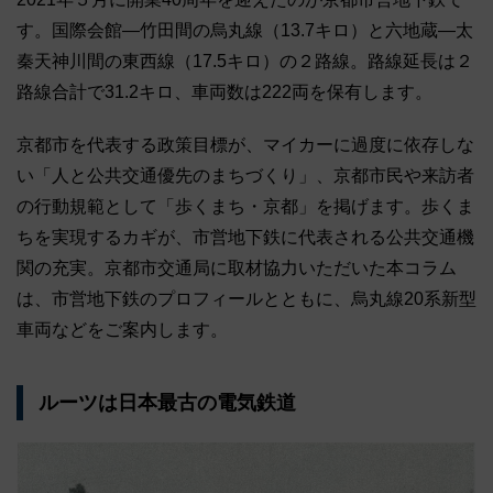
す。国際会館―竹田間の烏丸線（13.7キロ）と六地蔵―太
秦天神川間の東西線（17.5キロ）の２路線。路線延長は２
路線合計で31.2キロ、車両数は222両を保有します。
京都市を代表する政策目標が、マイカーに過度に依存しな
い「人と公共交通優先のまちづくり」、京都市民や来訪者
の行動規範として「歩くまち・京都」を掲げます。歩くま
ちを実現するカギが、市営地下鉄に代表される公共交通機
関の充実。京都市交通局に取材協力いただいた本コラム
は、市営地下鉄のプロフィールとともに、烏丸線20系新型
車両などをご案内します。
ルーツは日本最古の電気鉄道