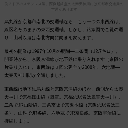
側３ドアのステンレス製。西側起終点の太秦天神川には京都市交通局の
本局があります
烏丸線が京都市南北の交通軸なら、もう一つの東西線は、
線区名そのままの東西交通軸。しかし、路線図でご覧の通
り、山科以遠は南北方向に向きを変えます。
最初の開業は1997年10月の醍醐―二条間（12.7キロ）。
開業時から、京阪京津線が地下鉄に乗り入れます（京阪の
片乗り入れ）。東西線は２回の延伸で2008年、六地蔵―
太秦天神川間が全通しました。
東西線は地下鉄烏丸線と京阪京津線のほか、西側から太秦
天神川で京福嵐山線（嵐電。京福の駅名は嵐電天神川）、
二条でJR山陰線、三条京阪で京阪本線（京阪の駅名は三
条）、山科でJR各線、六地蔵でJR奈良線、京阪宇治線に
接続します。