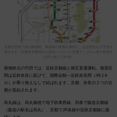
京都市営地下鉄の路線図。東西線の東側を例外に、ほぼ完全な十字形を
描きます（京都市交通局から提供いただいた交通マップから地下鉄部分
を切り抜いて作成）
南側終点の竹田では、近鉄京都線と相互直通運転。相直区
間は近鉄奈良に延びて、国際会館―近鉄奈良間（49.1キ
ロ）が乗り換えなしで結ばれます。京都、奈良の２つの古
都が直結されます。
烏丸線は、烏丸御池で地下鉄東西線、四条で阪急京都線
（阪急の駅名は烏丸）、京都でJR各線や近鉄京都線に接