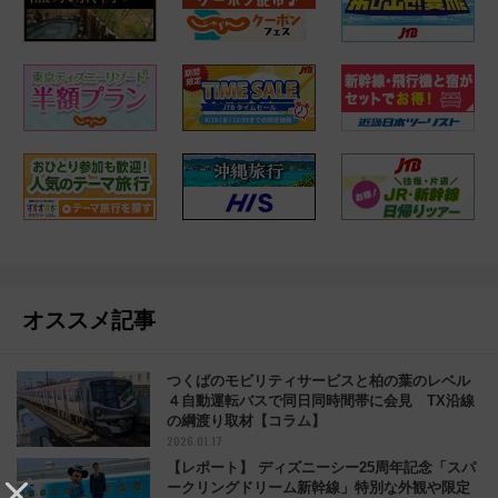
オススメ記事
つくばのモビリティサービスと柏の葉のレベル
４自動運転バスで同日同時間帯に会見 TX沿線
の綱渡り取材【コラム】
2026.01.17
【レポート】 ディズニーシー25周年記念「スパ
ークリングドリーム新幹線」特別な外観や限定