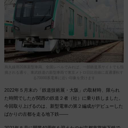
烏丸線用20系新型車両。全国レベルでみれば、一部鉄道系サイトでも指
摘される通り、東武鉄道の新型車両で東京メトロ日比谷線に直通運転す
る70000系電車に近い印象を受けます
2022年５月末の「鉄道技術展・大阪」の取材時、限られ
た時間でしたが関西の鉄道２者（社）に乗り鉄しました。
今回取り上げるのは、新型電車の第２編成がデビューした
ばかりの古都を走る地下鉄――
2021年５月に開業40周年を迎えたのが京都市営地下鉄で