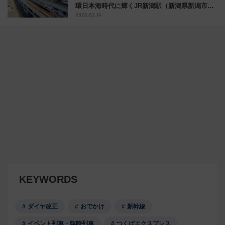
環日本海時代に輝くJR新潟駅（新潟県新潟市）
2026.03.14
【コラム】
KEYWORDS
ダイヤ改正
おでかけ
新幹線
イベント列車・臨時列車
つくばエクスプレス