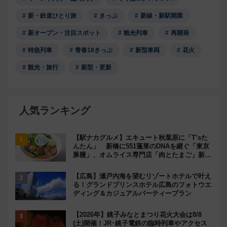
新・鉄道ひとり旅
きっぷ
新線・新駅開業
新オープン・注目スポット
観光列車
再開発
特急列車
青春18きっぷ
新型車両
花火
観光・旅行
新型・更新
人気ランキング
【駅ナカグルメ】エキュート秋葉原に「T’sた
んたん」 新橋に551蓬莱のDNAを継ぐ「東京
豚饅」、オムライス専門店「肉とたまご」新グ
ルメ続々登場！【2026年8月】
【広島】瀬戸内海を望むリゾートホテルで叶え
る！グランドプリンスホテル広島のフォトウエ
ディング＆カジュアルパーティープラン
【2026年】銚子みなとまつり花火大会は8/8
(土)開催！JR･銚子電鉄の臨時列車やアクセス