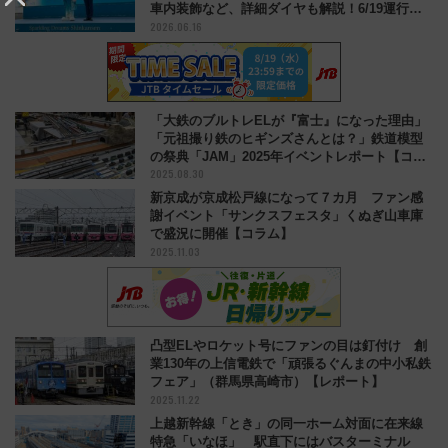
車内装飾など、詳細ダイヤも解説！6/19運行開
2026.06.16
始
「大鉄のブルトレELが『富士』になった理由」
「元祖撮り鉄のヒギンズさんとは？」鉄道模型
の祭典「JAM」2025年イベントレポート【コラ
2025.08.30
ム】
新京成が京成松戸線になって７カ月 ファン感
謝イベント「サンクスフェスタ」くぬぎ山車庫
で盛況に開催【コラム】
2025.11.03
凸型ELやロケット号にファンの目は釘付け 創
業130年の上信電鉄で「頑張るぐんまの中小私鉄
フェア」（群馬県高崎市）【レポート】
2025.11.22
上越新幹線「とき」の同一ホーム対面に在来線
特急「いなほ」 駅直下にはバスターミナル