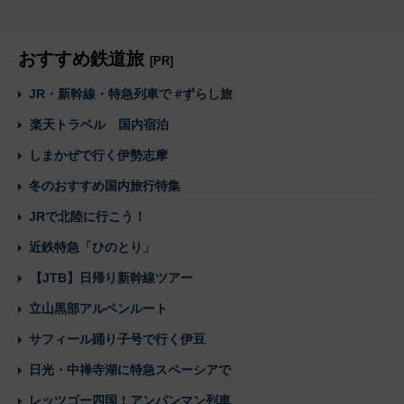
おすすめ鉄道旅
[PR]
JR・新幹線・特急列車で #ずらし旅
楽天トラベル 国内宿泊
しまかぜで行く伊勢志摩
冬のおすすめ国内旅行特集
JRで北陸に行こう！
近鉄特急「ひのとり」
【JTB】日帰り新幹線ツアー
立山黒部アルペンルート
サフィール踊り子号で行く伊豆
日光・中禅寺湖に特急スペーシアで
レッツゴー四国！アンパンマン列車