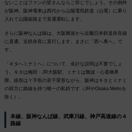
ないことはファンの皆さんならご存じでしょう。その例外
が阪神。阪神電車は西代から山陽電気鉄道（山電）に乗り
入れて山陽姫路まで直通運転します。
さらに阪神なんば線は、大阪難波から近畿日本鉄道奈良線
に直通。近鉄奈良に直行します。まさに「西へ東へ」で
す。
「キタへミナミへ」について、余計な説明は不要でしょ
う。キタは梅田・JR大阪駅、ミナミは難波・心斎橋界
隈。線形はＹ字形の若干変形ながら、阪神はキタとミナミ
の双方に路線を持つ唯一の私鉄です（JRやOsaka Metroを
除く）。
本線、阪神なんば線、武庫川線、神戸高速線の４
路線