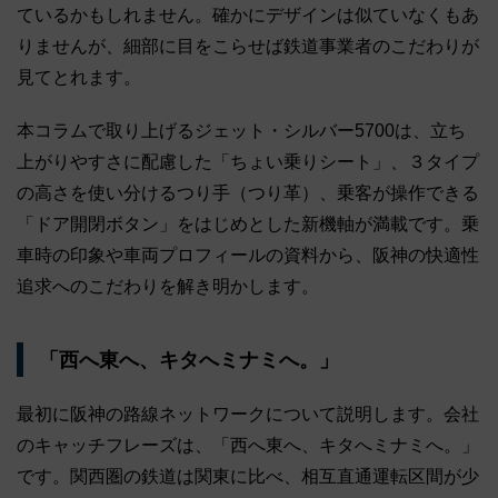
ているかもしれません。確かにデザインは似ていなくもあ
りませんが、細部に目をこらせば鉄道事業者のこだわりが
見てとれます。
本コラムで取り上げるジェット・シルバー5700は、立ち
上がりやすさに配慮した「ちょい乗りシート」、３タイプ
の高さを使い分けるつり手（つり革）、乗客が操作できる
「ドア開閉ボタン」をはじめとした新機軸が満載です。乗
車時の印象や車両プロフィールの資料から、阪神の快適性
追求へのこだわりを解き明かします。
「西へ東へ、キタへミナミへ。」
最初に阪神の路線ネットワークについて説明します。会社
のキャッチフレーズは、「西へ東へ、キタへミナミへ。」
です。関西圏の鉄道は関東に比べ、相互直通運転区間が少