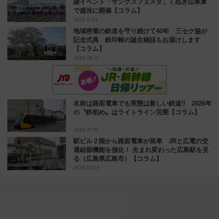
謝イベント「サンクスフェスタ」くぬぎ山車庫
で盛況に開催【コラム】
2025.11.03
地域密着の鉄道を守り続けて40年 三セク協が
記念式典 鉄印帳の誕生秘話もお届けします
【コラム】
2025.09.13
名前は路面電車でも実態は新しい鉄道!! 2026年
の〝鉄初め〟はライトライン完乗【コラム】
2026.01.10
駅ビル２階から路面電車が発車 JRと広電の交
通結節機能を強化！ 生まれ変わった広島駅を見
る（広島県広島市）【コラム】
2026.03.25