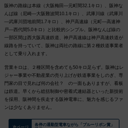
阪神の路線は本線（大阪梅田―元町間32.1キロ）、阪神な
んば線（尼崎―大阪難波間10.1キロ）、武庫川線（武庫川
―武庫川団地前間1.7キロ）、神戸高速線（元町―高速神
戸―西代間5.0キロ）と比較的シンプル。阪神なんば線の
一部区間は西大阪高速鉄道、神戸高速線は神戸高速鉄道が
線路を持っていて、阪神は両社の路線に第２種鉄道事業者
として乗り入れます。
営業キロは、２種区間を含めても50キロ足らず。阪神はレ
ジャー事業や不動産業の売り上げが鉄道事業をしのぎ、専
門家の目で見れば何の会社？ の一面もありますが、看板
は鉄道。早くから総括制御や密着式連結器といった新技術
を採用、阪神間を疾走する阪神電車に、魅力を感じるファ
ンは少なくありません。
各停の通勤型電車ながら「ブルーリボン賞」
次ページ