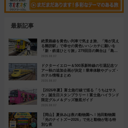
最新記事
絶景路線を黄色い列車で気まま旅、「海が見え
る難読駅」で幸せの黄色いハンカチに願いを
「新・鉄道ひとり旅」279回目の舞台は「島原
鉄道」
2026.08.07
ドクターイエロー＆500系新幹線の引退記念ツ
アー秋の追加企画が決定！乗車体験やグッズ・
ホテル情報まとめ
2026.08.07
【2026年夏】富士急行線で巡る「うちはサス
ケ」誕生日スタンプラリー！富士急ハイランド
限定グルメ＆グッズ徹底ガイド
2026.08.07
【岡山】夏休みは夜の動物園へ！池田動物園
「光のナイトズー2026」で光と動物が彩る特
別な夜