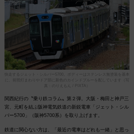
快走するジェット・シルバー5700。ボディーはステンレス無塗装を基本
に、前照灯まわりやドア部に新色のカインドブルーを配しています（写
真：のりえもん / PIXTA）
関西紀行の〝乗り鉄コラム〟第２弾。大阪・梅田と神戸三
宮、元町を結ぶ阪神電気鉄道の新鋭電車「ジェット・シル
バー5700」（阪神5700系）を取り上げます。
鉄道に関心ない方は、「最近の電車はどれも一緒」と思っ