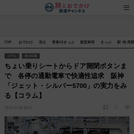
TOP
おでかけ
花火
青春18きっぷ
新型車両
きっぷ
駅･街 再
コラム
鉄の広場
ちょい乗りシートからドア開閉ボタンま
で 各停の通勤電車で快適性追求 阪神
「ジェット・シルバー5700」の実力をみ
る【コラム】
2022.07.09 09:07