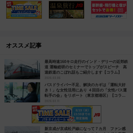
オススメ記事
最高時速160キロ走行のインド・デリーの近郊鉄
道 運輸総研のセミナーでトップがスピーチ 高
速鉄道のこぼれ話もご紹介します【コラム】
2026.03.06
バスドライバー不足、解決のカギは「運転大好
き！」な女性活用にあり ４回目の「女性バス運
転手の会」をリポート（東京都港区）【コラ
2026.03.11
ム】
新京成が京成松戸線になって７カ月 ファン感