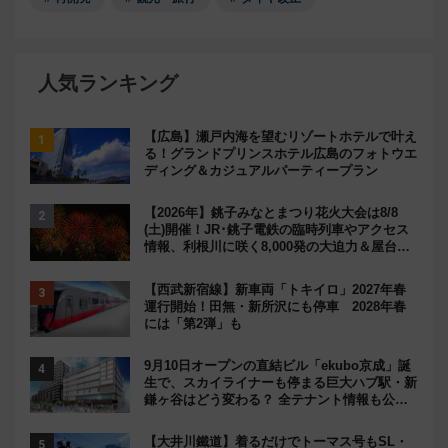
人気ランキング
【広島】瀬戸内海を望むリゾートホテルで叶え
る！グランドプリンスホテル広島のフォトウエ
ディング＆カジュアルパーティープラン
【2026年】銚子みなとまつり花火大会は8/8
(土)開催！JR･銚子電鉄の臨時列車やアクセス
情報、利根川に咲く8,000発の大迫力＆屋台を
満喫
【西武新宿線】新車両「トキイロ」2027年春
運行開始！田無・新所沢にも停車 2028年春
には「第2弾」も
9月10日オープンの直結ビル「ekubo京成」誕
生で、スカイライナーも停まる巨大ハブ駅・新
鎌ヶ谷はどう変わる？ 全テナント情報も公
開！
【大井川鐵道】着るだけでトーマス号もSL・