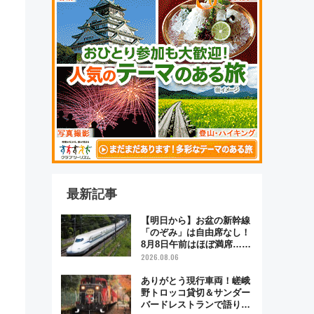
最新記事
【明日から】お盆の新幹線
「のぞみ」は自由席なし！
8月8日午前はほぼ満席…で
も数時間ズラせば空きが見
2026.08.06
つかることも 混雑避ける
「空席」探しのコツ
ありがとう現行車両！嵯峨
野トロッコ貸切＆サンダー
バードレストランで語り合