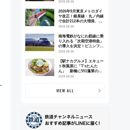
う秋の京都 斉藤雪乃＆福
2026.08.06
原トシヒロと行く！9月13
日「京都の鉄道満喫ツア
2026年9月東京メトロダイ
ー」開催
ヤ改正！銀座線・丸ノ内線
で合計212本の大増発、混
雑緩和に期待
2026.08.06
南海電鉄がなにわ筋線に乗
り入れる「次期空港特急」
の導入を決定！ピニンファ
リーナによる日本初の鉄道
2026.08.06
デザイン
【駅ナカグルメ】エキュー
ト秋葉原に「T’sたんた
ん」 新橋に551蓬莱の
社
DNAを継ぐ「東京豚饅」、
2026.08.06
オムライス専門店「肉とた
へ
まご」新グルメ続々登場！
VIEW ALL
【2026年8月】
イ