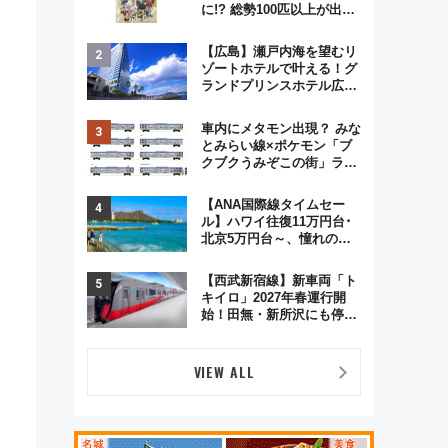
に!? 総勢100匹以上が出現
「レジェンドリサーチ」本
格謎解き・グッズ情報まと
【広島】瀬戸内海を望むリ
め
ゾートホテルで叶える！グ
ランドプリンスホテル広島
のフォトウエディング＆カ
ジュアルパーティープラン
車内にメタモン出現？ みな
とみらい線×ポケモン「ブ
クブクうみぞこの街」ラッ
ピング電車が運行開始に！
この夏は直通列車で横浜
【ANA国際線タイムセー
へ！
ル】ハワイ往復11万円台･
北京5万円台～、憧れのビ
ジネスクラスも！来春の
GW旅行まで狙える激アツ
【西武新宿線】新車両「ト
路線まとめ（8/10まで）
キイロ」2027年春運行開
始！田無・新所沢にも停
車 2028年春には「第2
弾」も
VIEW ALL