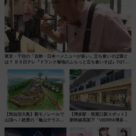
東京・千住の「自称・日本一メニューが多い」立ち食いそば屋と
は？ ＢＳ日テレ『ドランク塚地のふらっと立ち食いそば』7/27夜
10時～放送
【気仙沼大島】新モノレールで
【博多駅・筑紫口新スポット】
山頂へ！絶景の「亀山テラス
新幹線高架下「VIERRA博多テ
360°」が7月19日オープン、休
ラス」が9/18開業！九州初出店
暇村のお得な日帰りプランも登
など注目の全6店舗 「博多活憩