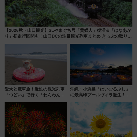
【2026秋・山口観光】SLやまぐち号「貴婦人」復活＆「はなあか
り」初走行区間も！山口DCの注目観光列車まとめ きっぷの取り方
は？
愛犬と電車旅！近鉄の観光列車
沖縄・小浜島「はいむるぶし」
「つどい」で行く「わんわん列
に最高峰プールヴィラ誕生！ 石
車」第5弾！海辺のBBQも楽し
垣島から船で向かう究極のご褒
める日帰りツアー
美旅「何もしない贅沢」を体験
してみない？