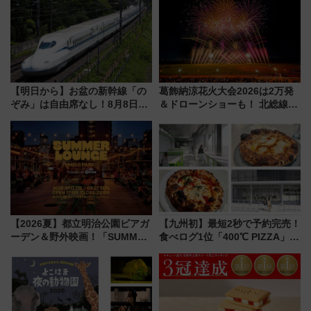
【明日から】お盆の新幹線「の
葛飾納涼花火大会2026は2万発
ぞみ」は自由席なし！8月8日午
＆ドローンショーも！ 北総線を
前はほぼ満席…でも数時間ズラ
使った穴場アクセスや臨時列
せば空きが見つかることも 混
車、観覧スポット情報と周辺観
雑避ける「空席」探しのコツ
光まとめ（7/28開催）
【2026夏】都立明治公園ビアガ
【九州初】最短2秒で予約完売！
ーデン＆野外映画！「SUMMER
食べログ1位「400℃ PIZZA」が
LOUNGE」のアクセスと上映ス
博多駅すぐの明治公園に8/7オー
ケジュール 夜風とビール、映画
プン。もつ鍋風など限定メニュ
を満喫！
ーも