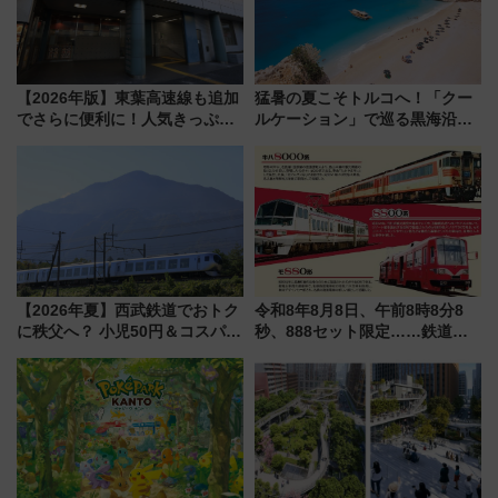
【2026年版】東葉高速線も追加
猛暑の夏こそトルコへ！「クー
でさらに便利に！人気きっぷ
ルケーション」で巡る黒海沿岸
「サンキューちばフリーパス」
やエーゲ海の避暑リゾート 関
今年も発売 秋・早春に千葉県を
連検索数が前年比237％増、ナ
巡るなら使い勝手・コスパ抜群
ショジオも認める『2026年に訪
れるべき世界の旅先』
【2026年夏】西武鉄道でおトク
令和8年8月8日、午前8時8分8
に秩父へ？ 小児50円＆コスパ最
秒、888セット限定……鉄道各
強きっぷで「安・近・短」な家
社の「8・8・8」な記念きっぷ
族旅行！ 深夜の正丸トンネル探
たち
検や特急ラビューも