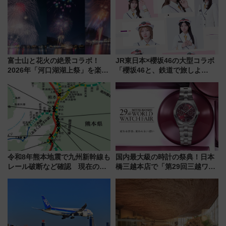
場
通り」も一新
富士山と花火の絶景コラボ！
JR東日本×櫻坂46の大型コラボ
2026年「河口湖湖上祭」を楽し
「櫻坂46と、鉄道で旅しよ
む完全ガイド＆鉄道アクセスの
う。」が7月20日より始動！新
ススメ
潟・長野・庄内へ
令和8年熊本地震で九州新幹線も
国内最大級の時計の祭典！日本
レール破断など確認 現在の運
橋三越本店で「第29回三越ワー
転見合わせ状況と交通網への影
ルドウォッチフェア」開幕
響
【2026年8月5日～25日】