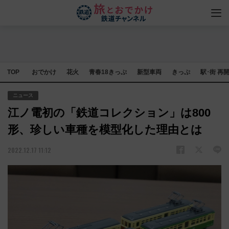
TOP
おでかけ
花火
青春18きっぷ
新型車両
きっぷ
駅･街 再
ニュース
江ノ電初の「鉄道コレクション」は800
形、珍しい車種を模型化した理由とは
2022.12.17 11:12