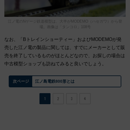
江ノ電のNゲージ鉄道模型は、大半がMODEMO（ハセガワ）から登
場。画像は「タンコロ」108号
なお、「Bトレインショーティー」およびMODEMOが発
売した江ノ電の製品に関しては、すでにメーカーとして販
売を終了しているものがほとんどなので、お探しの場合は
中古模型ショップも訪ねてみると良いでしょう。
江ノ島電鉄800形とは
次ページ
1
2
3
4