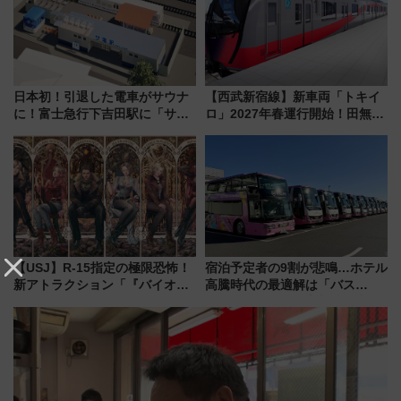
日本初！引退した電車がサウナ
【西武新宿線】新車両「トキイ
に！富士急行下吉田駅に「サ電
ロ」2027年春運行開始！田無・
（SADEN）」2026年12月開
新所沢にも停車 2028年春には
業 行き交う電車の音や振動を
「第2弾」も
感じながら「ととのう」新感覚
【USJ】R-15指定の極限恐怖！
宿泊予定者の9割が悲鳴…ホテル
新アトラクション「『バイオハ
高騰時代の最適解は「バス
ザード レクイエム』 ザ・ダイ
泊」!? WILLER最新調査で判明
ブ」今秋登場 ―予測不能の恐
した、推し活遠征や観光時のリ
怖に泣き叫べ―
アルな懐事情