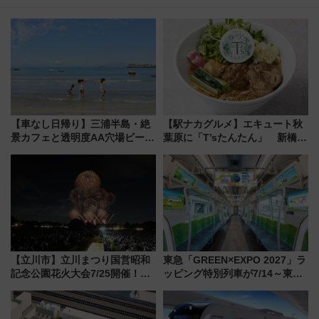
【車なし日帰り】三浦半島・絶
【駅ナカグルメ】エキュート秋
景カフェと透明度AA穴場ビーチ
葉原に「T’sたんたん」 新橋に
を巡る！ おトクな電車きっぷ活
551蓬莱のDNAを継ぐ「東京豚
用してストレスフリー旅へ行こ
饅」、オムライス専門店「肉と
う！
たまご」新グルメ続々登場！
【2026年8月】
【立川市】立川まつり国営昭和
東急「GREEN×EXPO 2027」ラ
記念公園花火大会7/25開催！
ッピング特別列車が7/14～東
5000発の花火が夜を彩る 今年は
横・田園都市・目黒線でデビュ
混雑に要注意、その理由は
ー！ 注目の編成やデザインまと
め