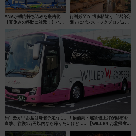
ANAが機内持ち込みを厳格化
行列必至!? 博多駅近く「明治公
【夏休みの移動に注意！】ハン
園」にパンストックプロデュー
ドバッグやPCケースも対象の
スの新業態『Land Bageri』8/7
「身の回り品」新サイズ制限
オープン 秋からはビストロ営業
(40×30×20cm)おさらい
も！
約半数が「お盆は帰省予定なし」！物価高・運賃値上げが財布を
直撃、往復1万円以内なら帰りたいけど……【WILLER お盆帰省動
向調査】