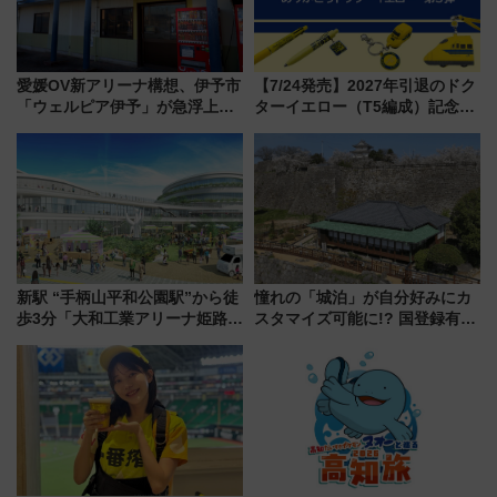
愛媛OV新アリーナ構想、伊予市
【7/24発売】2027年引退のドク
「ウェルピア伊予」が急浮上！
ターイエロー（T5編成）記念グ
サイボウズ青野社長の参加表明
ッズ7種が登場！ 新幹線車内放
で探る鉄道アクセスの未来
送の目覚まし時計など通販・販
売店舗まとめ
新駅 “手柄山平和公園駅”から徒
憧れの「城泊」が自分好みにカ
歩3分「大和工業アリーナ姫路」
スタマイズ可能に!? 国登録有形
10月開業！Novelbright公演 や
文化財・丸亀城「延寿閣別館」
大相撲巡業など 豪華イベントと
にオーダーメイド型の宿泊プラ
アクセス
ンが誕生！