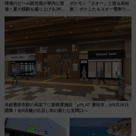
球場のビール販売員が車内に登
ポケモン「ヌオー」と巡る高知
場！夏の移動を盛り上げるJR九
旅！ ポケふた＆ヌオー電車で楽
州「ビール新幹線」7月31日・8
しむ鉄道スタンプラリーで土佐
月7日限定 ソフトバンクホーク
路の絶景と絶品グルメを満喫！
スとコラボ
（7月18日スタート）
名鉄豊田市駅の高架下に新商業施設「μPLAT 豊田市」が8月26日
開業！全8店舗が出店し街の新たな玄関口へ