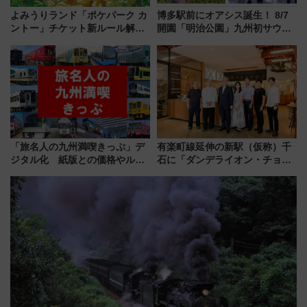
よみうりランド「ポケパーク カ
博多駅前にオアシス誕生！ 8/7
ントー」チケット新ルール解
開園「明治公園」九州初サウナ
説！購入制限の緩和と入場時の
TOTOPAや日本一のピザなど絶
本人確認が11月スタート
品グルメ登場で駅前の過ごし方
はどう変わる？
「旅名人の九州満喫きっぷ」デ
有楽町線延伸の新駅（仮称）千
ジタル化 紙版との価格やルー
石に「ダンデライオン・チョコ
ルの違いを解説
レート」が出店！ 東京メトロが
1億円出資で挑む新時代のまちづ
くりとは？