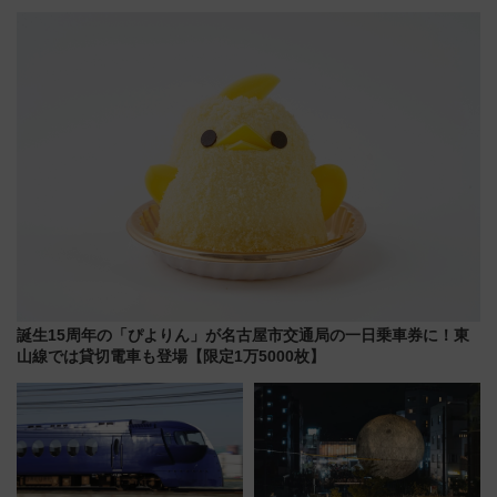
ート」と旅の拠点「欅平ラウン
ーアル！ フードコート拡大など
ジ」がオープン
「いつから何が変わるか」徹底
解説！
誕生15周年の「ぴよりん」が名古屋市交通局の一日乗車券に！東
山線では貸切電車も登場【限定1万5000枚】