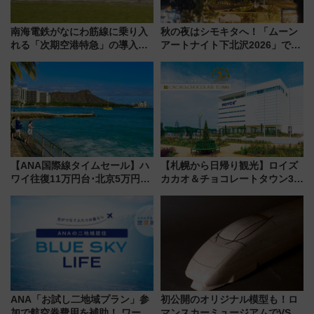
南海電鉄がなにわ筋線に乗り入
秋の夜はシモキタへ！「ムーン
れる「次期空港特急」の導入を
アートナイト下北沢2026」でイ
決定！ピニンファリーナによる
マーシブシアターやアート巡り
日本初の鉄道デザイン
を満喫しよう
【ANA国際線タイムセール】ハ
【札幌から日帰り観光】ロイズ
ワイ往復11万円台･北京5万円台
カカオ＆チョコレートタウン3周
～、憧れのビジネスクラスも！
年！ 9月は入場料半額やチョコ
来春のGW旅行まで狙える激ア
詰め放題を開催、ロイズタウン
ツ路線まとめ（8/10まで）
駅からのアクセスも
ANA「お試し二地域プラン」参
初公開のオリジナル模型も！ロ
加で航空券費用を補助！ ワーケ
マンスカーミュージアムでVSE