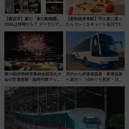
【横浜市】夏の「夜の動物園」
【新幹線停車駅】手土産に迷っ
2026は何時から？ ズーラシア・
たらコレ！エキュート品川で3年
野毛山・金沢の電車アクセスや
連続売上1位を獲得した定番手土
見どころ、限定イベントを徹底
産スイーツとは？
解説！
第74回伊勢神宮奉納全国花火大
所沢から伊香保温泉・草津温泉
会の交通規制・臨時列車マッ
へ直行！「ゆめぐり所沢・川越
プ！JR東海・近鉄で快適にアク
号」で群馬の温泉旅をもっと気
セス
軽に 運行ダイヤ・運賃を解説