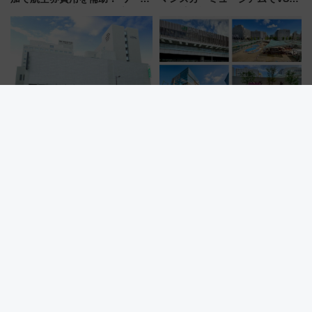
ーションや週末移住に最適な自
の設計秘話に迫る企画展が7月
治体は？ 2026年は対象のエリア
15日スタート
が拡大！
高知城やひろめ市場も徒歩圏
【2026年最新】新潟駅の再開発
内！「ANAクラウンプラザホテ
はいつ完成？ 万代広場全面完成
ル高知」が8月開業
から「にいがた2キロ」・古町再
開発、バスタ新潟構想まで徹底
解説！