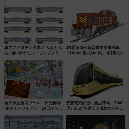
き叫べ―
車内にメタモン出現？ みなとみ
JR北海道が新型事業用機関車
らい線×ポケモン「ブクブクうみ
「DD200形式500代」3両導入へ
ぞこの街」ラッピング電車が運
行開始に！ この夏は直通列車で
横浜へ！
全天候型屋内プール「日光霧降
筑豊電気鉄道に新型車両「7000
VIVA！ハワイアン」18日から営
形」2027年導入！沿線の花をイ
業開始 小さなお子様連れのフ
メージしたイエローを採用 車
ァミリーから大人まで幅広い世
内は落ち着いたゆとりある空間
代が一日中楽しる夏のリゾート
に