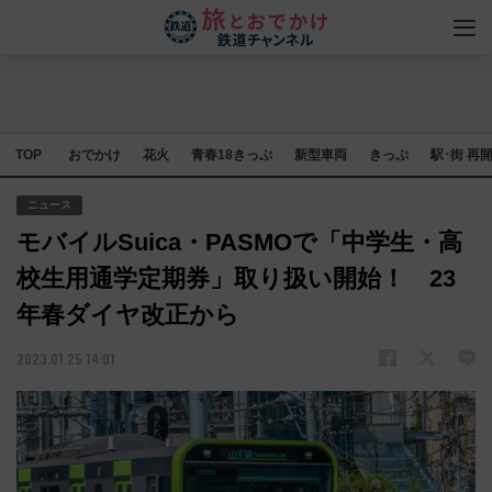
TOP
おでかけ
花火
青春18きっぷ
新型車両
きっぷ
駅･街 再
ニュース
モバイルSuica・PASMOで「中学生・高
校生用通学定期券」取り扱い開始！ 23
年春ダイヤ改正から
2023.01.25 14:01