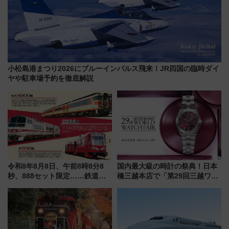
小松島港まつり2026にブルーインパルス飛来！JR四国の臨時ダイ
ヤや駐車場予約を徹底解説
令和8年8月8日、午前8時8分8
国内最大級の時計の祭典！日本
秒、888セット限定……鉄道各
橋三越本店で「第29回三越ワー
社の「8・8・8」な記念きっぷ
ルドウォッチフェア」開幕
たち
【2026年8月5日～25日】