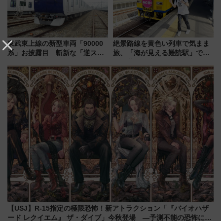
東武東上線の新型車両「90000
絶景路線を黄色い列車で気まま
系」お披露目 斬新な「逆スラ
旅、「海が見える難読駅」で幸
ント式」の先頭形状と明るく開
せの黄色いハンカチに願いを
放的な車内空間に注目、デビュ
「新・鉄道ひとり旅」279回目
ーは9月
の舞台は「島原鉄道」
【USJ】R-15指定の極限恐怖！新アトラクション「『バイオハザ
ード レクイエム』 ザ・ダイブ」今秋登場 ―予測不能の恐怖に泣