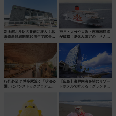
新函館北斗駅の裏側に潜入！北
神戸・大分や大阪・志布志航路
海道新幹線開業10周年で駅長
が破格！夏休み限定の「さんふ
室・地下通路など公開イベン
らわあスペシャルセール」スタ
ト 参加方法や体験内容を紹介
ート 夕朝食ビュッフェ付きで
快適な船旅はいかが？
行列必至!? 博多駅近く「明治公
【広島】瀬戸内海を望むリゾー
園」にパンストックプロデュー
トホテルで叶える！グランドプ
スの新業態『Land Bageri』8/7
リンスホテル広島のフォトウエ
オープン 秋からはビストロ営業
ディング＆カジュアルパーティ
も！
ープラン