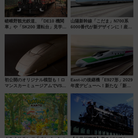
嵯峨野観光鉄道、「DE10 機関
山陽新幹線「こだま」N700系
車」や「SK200 運転台」見学ツ
6000番代が新デザインに！産学
アーを開催！ ラストランイベン
連携で描く瀬戸内の波模様 運
トの一環で激レア体験できちゃ
用は今冬から
うかも 参加方法やスケジュール
をご紹介
初公開のオリジナル模型も！ロ
East-iの後継機「E927形」2029
マンスカーミュージアムでVSE
年度デビューへ！新たな「新幹
の設計秘話に迫る企画展が7月
線専用検測車」の性能を徹底解
15日スタート
説【JR東日本】