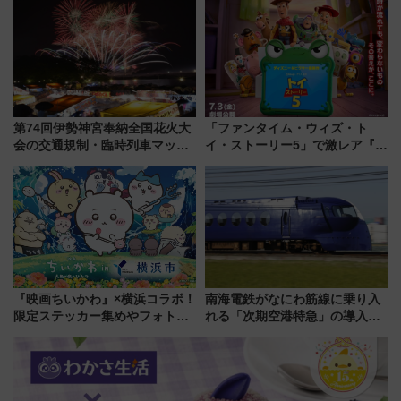
混雑に要注意、その理由は
しまで
第74回伊勢神宮奉納全国花火大
「ファンタイム・ウィズ・ト
会の交通規制・臨時列車マッ
イ・ストーリー5」で激レア『ロ
プ！JR東海・近鉄で快適にアク
ルカナ』カードをゲット！最新
セス
デコレーションも徹底解説
『映画ちいかわ』×横浜コラボ！
南海電鉄がなにわ筋線に乗り入
限定ステッカー集めやフォトス
れる「次期空港特急」の導入を
ポット、特別花火でみなとみら
決定！ピニンファリーナによる
いを満喫しよう（花火鑑賞会応
日本初の鉄道デザイン
募は7/12まで！）