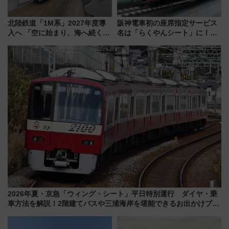
北陸鉄道「1M系」2027年度導
阪神電車初の座席指定サービス
入へ 「空に始まり、海へ続く」
名は「らくやんシート」に！新
白山比咩神社をモチーフにした
型3000系で大阪梅田～山陽姫路
神秘的なデザイン
を快適移動
2026年夏・京急「ウィング・シート」平日特別運行 ダイヤ・乗
車方法を解説！2階建てバスや三浦海岸を堪能できるお出かけプラ
ンもご紹介