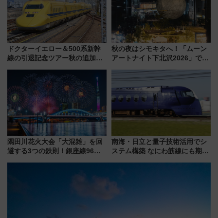
を楽しんで
ドクターイエロー＆500系新幹
秋の夜はシモキタへ！「ムーン
線の引退記念ツアー秋の追加企
アートナイト下北沢2026」でイ
画が決定！乗車体験やグッズ・
マーシブシアターやアート巡り
ホテル情報まとめ
を満喫しよう
隅田川花火大会「大混雑」を回
南海・日立と量子技術活用でシ
避する3つの鉄則！銀座線96本
ステム構築 なにわ筋線にも期待
増発･浅草線臨時ダイヤ･スカイ
乗務員・車両計画作業を短縮へ
ツリー駅の規制まとめ 7/25開催
（2026年）