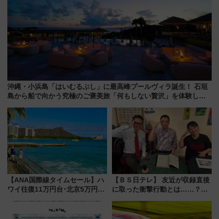
沖縄・小浜島「はいむるぶし」に最高峰プールヴィラ誕生！ 石垣
島から船で向かう究極のご褒美旅「何もしない贅沢」を体験して
みない？
【ANA国際線タイムセール】ハ
【ＢＳ日テレ】 友近が収録直後
ワイ往復11万円台･北京5万円台
に取った衝撃行動とは……？
～、憧れのビジネスクラスも！
『友近・礼二の妄想トレイン』
来春のGW旅行まで狙える激ア
で極上の夏祭り鉄道旅を放送
ツ路線まとめ（8/10まで）