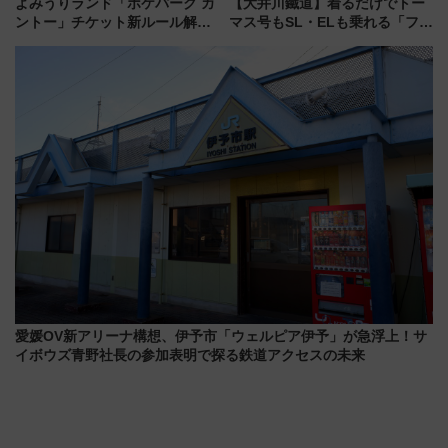
よみうりランド「ポケパーク カ
【大井川鐵道】着るだけでトー
ントー」チケット新ルール解
マス号もSL・ELも乗れる「フリ
説！購入制限の緩和と入場時の
ーきっぷTシャツ」8月6日より
本人確認が11月スタート
受注販売
愛媛OV新アリーナ構想、伊予市「ウェルピア伊予」が急浮上！サ
イボウズ青野社長の参加表明で探る鉄道アクセスの未来