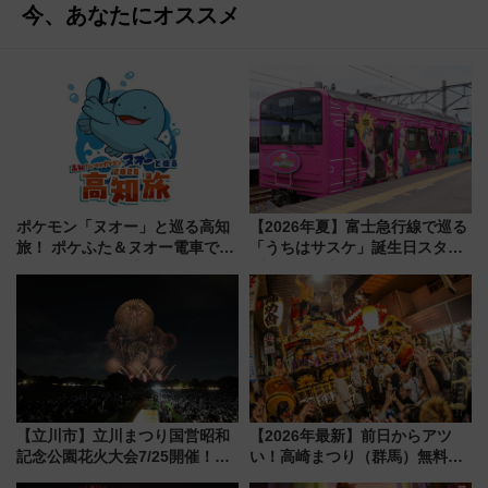
今、あなたにオススメ
ポケモン「ヌオー」と巡る高知
【2026年夏】富士急行線で巡る
旅！ ポケふた＆ヌオー電車で楽
「うちはサスケ」誕生日スタン
しむ鉄道スタンプラリーで土佐
プラリー！富士急ハイランド限
路の絶景と絶品グルメを満喫！
定グルメ＆グッズ徹底ガイド
（7月18日スタート）
【立川市】立川まつり国営昭和
【2026年最新】前日からアツ
記念公園花火大会7/25開催！
い！高崎まつり（群馬）無料観
5000発の花火が夜を彩る 今年は
覧エリアから初開催100人みこ