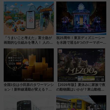
成川通都心アクセス道路」が7月
とは？ ＢＳ日テレ『ドランク塚
から本格着工、延長4.8km整備
地のふらっと立ち食いそば』
事業の全貌
7/27夜10時～放送
「うまいこと考えた」富士急が
祝25周年！東京ディズニーシー
画期的な仕組みを導入！ 人のか
を水路で巡る8つのテーマポート
わりにスマホが並ぶ「分身く
と限定デコレーションを解説
ん」始動
全国1位は小田原のタワーマンシ
【2026年版】夏休みに家族で夜
ョン！新幹線通勤が変える？
の動物園はいかが？東山動植物
「住みたい街」の最新トレンド
園＆のんほいパーク「ナイト
【新築マンション人気ランキン
ZOO」開催情報
グ】