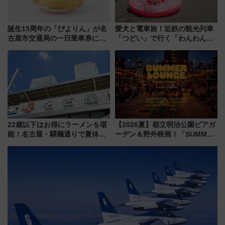
誕生15周年の「ぴよりん」が名
愛犬と電車旅！近鉄の観光列車
古屋市交通局の一日乗車券に！
「つどい」で行く「わんわん列
東山線では貸切電車も登場【限
車」第5弾！海辺のBBQも楽し
定1万5000枚】
める日帰りツアー
22歳以下はお得にラーメンを堪
【2026夏】都立明治公園ビアガ
能！名古屋・驛麺通りで夏休み
ーデン＆野外映画！「SUMMER
限定「U22応援割り」が7月21日
LOUNGE」のアクセスと上映ス
よりスタート
ケジュール 夜風とビール、映画
を満喫！