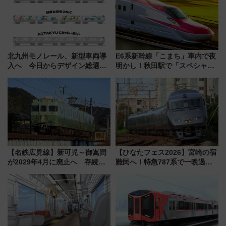
北九州モノレール、新型車両導
E6系新幹線「こまち」車内で夜
入へ 今日からデザイン総選挙
明かし！秋田駅で「スペシャル
始まる
ナイト」8月開催、料金や予約方
法は？
【名鉄広見線】新可児～御嵩間
【ひなたフェス2026】宮崎の宿
が2029年4月に廃止へ 存続協
難民へ！特急787系で一晩過ご
議終了で100年の歴史に幕
せる夜間滞在型イベント「スワ
ローおひさま」が救世主に？