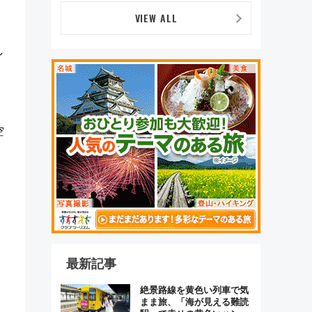
VIEW ALL
し
空
最新記事
絶景路線を黄色い列車で気
まま旅、「海が見える難読