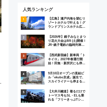
人気ランキング
【広島】瀬戸内海を望むリ
ゾートホテルで叶える！グ
ランドプリンスホテル広島
のフォトウエディング＆カ
ジュアルパーティープラン
【2026年】銚子みなとまつ
り花火大会は8/8 (土)開催！
JR･銚子電鉄の臨時列車や
アクセス情報、利根川に咲
く8,000発の大迫力＆屋台
【西武新宿線】新車両「ト
を満喫
キイロ」2027年春運行開
始！田無・新所沢にも停
車 2028年春には「第2
弾」も
9月10日オープンの直結ビ
ル「ekubo京成」誕生で、
スカイライナーも停まる巨
す
大ハブ駅・新鎌ヶ谷はどう
変わる？ 全テナント情報も
【大井川鐵道】着るだけで
公開！
トーマス号もSL・ELも乗
れる「フリーきっぷTシャ
ツ」8月6日より受注販売