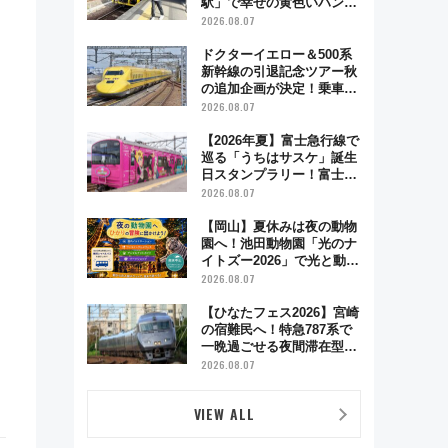
駅」で幸せの黄色いハンカ
チに願いを 「新・鉄道ひ
2026.08.07
とり旅」279回目の舞台は
「島原鉄道」
ドクターイエロー＆500系
新幹線の引退記念ツアー秋
の追加企画が決定！乗車体
験やグッズ・ホテル情報ま
2026.08.07
とめ
【2026年夏】富士急行線で
巡る「うちはサスケ」誕生
日スタンプラリー！富士急
ハイランド限定グルメ＆グ
2026.08.07
ッズ徹底ガイド
【岡山】夏休みは夜の動物
園へ！池田動物園「光のナ
イトズー2026」で光と動物
が彩る特別な夜
2026.08.07
【ひなたフェス2026】宮崎
の宿難民へ！特急787系で
一晩過ごせる夜間滞在型イ
ベント「スワローおひさ
2026.08.07
ま」が救世主に？
VIEW ALL