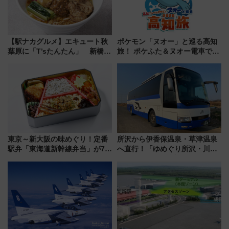
【駅ナカグルメ】エキュート秋
ポケモン「ヌオー」と巡る高知
葉原に「T’sたんたん」 新橋に
旅！ ポケふた＆ヌオー電車で楽
551蓬莱のDNAを継ぐ「東京豚
しむ鉄道スタンプラリーで土佐
饅」、オムライス専門店「肉と
路の絶景と絶品グルメを満喫！
たまご」新グルメ続々登場！
（7月18日スタート）
【2026年8月】
東京～新大阪の味めぐり！定番
所沢から伊香保温泉・草津温泉
駅弁「東海道新幹線弁当」が7月
へ直行！「ゆめぐり所沢・川越
21日にリニューアル発売
号」で群馬の温泉旅をもっと気
軽に 運行ダイヤ・運賃を解説