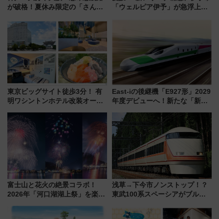
が破格！夏休み限定の「さんふ
「ウェルピア伊予」が急浮上！
らわあスペシャルセール」スタ
サイボウズ青野社長の参加表明
ート 夕朝食ビュッフェ付きで
で探る鉄道アクセスの未来
快適な船旅はいかが？
東京ビッグサイト徒歩3分！ 有
East-iの後継機「E927形」2029
明ワシントンホテル改装オープ
年度デビューへ！新たな「新幹
ン直前「ゆりかもめ運転台付き
線専用検測車」の性能を徹底解
客室」や海鮮丼が人気の朝食ビ
説【JR東日本】
ュッフェを現地レポ
富士山と花火の絶景コラボ！
浅草→下今市ノンストップ！？
2026年「河口湖湖上祭」を楽し
東武100系スペーシアがブルー
む完全ガイド＆鉄道アクセスの
リボン賞35周年記念で「デビュ
ススメ
ー当時の停車駅」を再現 運転