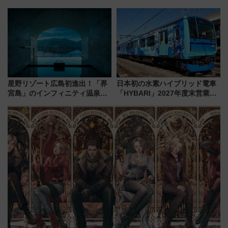
う。」が7月20日より始動！新
泊」!? WILLER最新調査で判明
潟・長野・庄内へ
した、推し活遠征や観光時のリ
アルな懐事情
星野リゾート広島初進出！「界
日本初の水素ハイブリッド電車
宮島」のインフィニティ温泉と
「HYBARI」2027年度末営業運
古式サウナ「石風呂」を大解剖
転へ 鉄道・発電・まちづくり
宿泊料金・アクセスは？（2026
で水素利活用が加速
年7月23日開業）