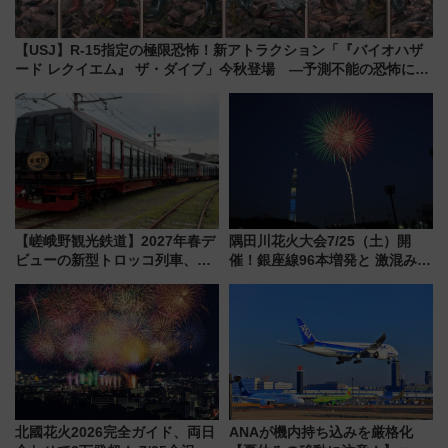
【USJ】R-15指定の極限恐怖！新アトラクション「『バイオハザ
ード レクイエム』 ザ・ダイブ」今秋登場 ―予測不能の恐怖に泣
き叫べ―
【嵯峨野観光鉄道】2027年春デ
隅田川花火大会7/25（土）開
ビューの新型トロッコ列車、い
催！銀座線96本増発と 激混みの
よいよ試運転開始へ！現行車両
「浅草駅」を回避する最寄り駅･
は2026年で引退
アクセス攻略法、2万発の花火が
都心の夜に！
北國花火2026完全ガイド、両日
ANAが機内持ち込みを厳格化