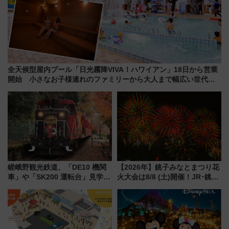
全天候型屋内プール「日光霧降VIVA！ハワイアン」18日から営業
開始 小さなお子様連れのファミリーから大人まで幅広い世代が
一日中楽しる夏のリゾートを楽しんで
嵯峨野観光鉄道、「DE10 機関
【2026年】銚子みなとまつり花
車」や「SK200 運転台」見学ツ
火大会は8/8 (土)開催！JR･銚子
アーを開催！ ラストランイベン
電鉄の臨時列車やアクセス情
トの一環で激レア体験できちゃ
報、利根川に咲く8,000発の大迫
うかも 参加方法やスケジュール
力＆屋台を満喫
をご紹介