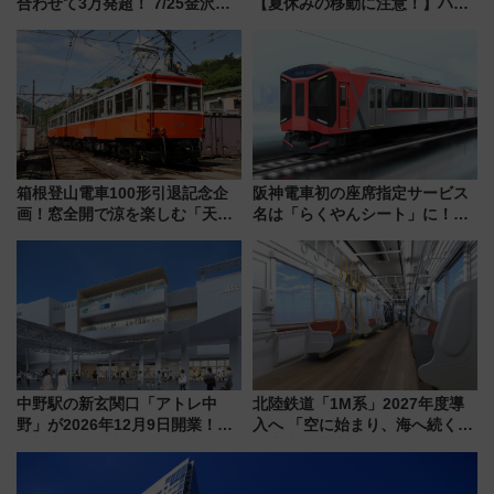
合わせて3万発超！ 7/25金沢大
【夏休みの移動に注意！】ハン
会・8/1川北大会の2つの花火大
ドバッグやPCケースも対象の
会の日程・アクセス・観覧席ま
「身の回り品」新サイズ制限
とめ（石川県）
(40×30×20cm)おさらい
箱根登山電車100形引退記念企
阪神電車初の座席指定サービス
画！窓全開で涼を楽しむ「天然
名は「らくやんシート」に！新
クーラー体験号」と限定鉄コレ
型3000系で大阪梅田～山陽姫路
発売
を快適移動
中野駅の新玄関口「アトレ中
北陸鉄道「1M系」2027年度導
野」が2026年12月9日開業！新
入へ 「空に始まり、海へ続く」
改札直結で屋上BBQも楽しめる
白山比咩神社をモチーフにした
注目スポット
神秘的なデザイン