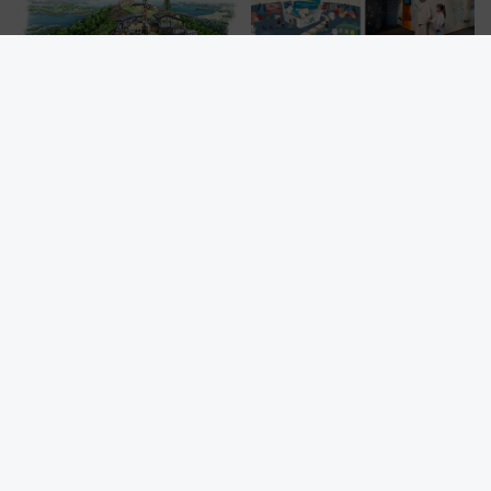
時刻や特急券の買い方を紹介
【気仙沼大島】新モノレールで
白い恋人パークが7月30日大規
山頂へ！絶景の「亀山テラス
模リニューアル！ 2026年最新の
360°」が7月19日オープン、休
新エリア・工場見学の見どころ
暇村のお得な日帰りプランも登
と料金・アクセスを徹底解説
場
（札幌市）