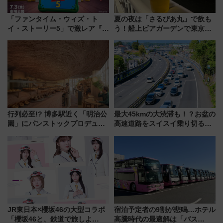
「ファンタイム・ウィズ・ト
夏の夜は「さるびあ丸」で飲も
イ・ストーリー5」で激レア『ロ
う！船上ビアガーデンで東京湾
ルカナ』カードをゲット！最新
の夜景を眺めながら軽く一
デコレーションも徹底解説
杯……工場直送生ビールや島グ
ルメが美味い
行列必至!? 博多駅近く「明治公
最大45kmの大渋滞も！？お盆の
園」にパンストックプロデュー
高速道路をスイスイ乗り切る快
スの新業態『Land Bageri』8/7
適ドライブ術
オープン 秋からはビストロ営業
も！
JR東日本×櫻坂46の大型コラボ
宿泊予定者の9割が悲鳴…ホテル
「櫻坂46と、鉄道で旅しよ
高騰時代の最適解は「バス