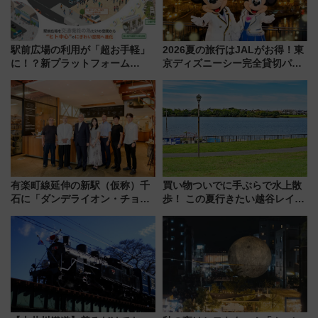
駅前広場の利用が「超お手軽」
2026夏の旅行はJALがお得！東
に！？新プラットフォーム
京ディズニーシー完全貸切パー
「HirakeBA」8月3日始動、ス
ティー招待券が当たるキャンペ
マホで簡単申請 物販や演奏会な
ーン始まる 条件は「夏の国内
どに【JR東日本】
線に2回搭乗」
有楽町線延伸の新駅（仮称）千
買い物ついでに手ぶらで水上散
石に「ダンデライオン・チョコ
歩！ この夏行きたい越谷レイク
レート」が出店！ 東京メトロが
タウンの新たな水辺の憩いエリ
1億円出資で挑む新時代のまちづ
ア「LAKESIDE PARK」（埼玉
くりとは？
県越谷市）