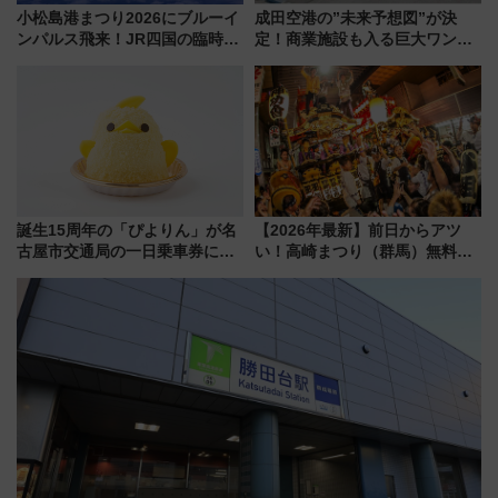
小松島港まつり2026にブルーイ
成田空港の”未来予想図”が決
ンパルス飛来！JR四国の臨時ダ
定！商業施設も入る巨大ワンタ
イヤや駐車場予約を徹底解説
ーミナル、京成の高架新駅整備
で新型特急が品川･羽田とを結
ぶ！ JR空港駅は2面3線化！
誕生15周年の「ぴよりん」が名
【2026年最新】前日からアツ
古屋市交通局の一日乗車券に！
い！高崎まつり（群馬）無料観
東山線では貸切電車も登場【限
覧エリアから初開催100人みこ
定1万5000枚】
しまで