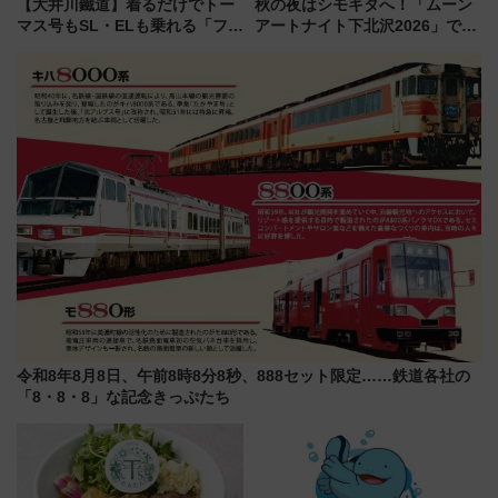
【大井川鐵道】着るだけでトー
秋の夜はシモキタへ！「ムーン
マス号もSL・ELも乗れる「フリ
アートナイト下北沢2026」でイ
ーきっぷTシャツ」8月6日より
マーシブシアターやアート巡り
受注販売
を満喫しよう
令和8年8月8日、午前8時8分8秒、888セット限定……鉄道各社の
「8・8・8」な記念きっぷたち