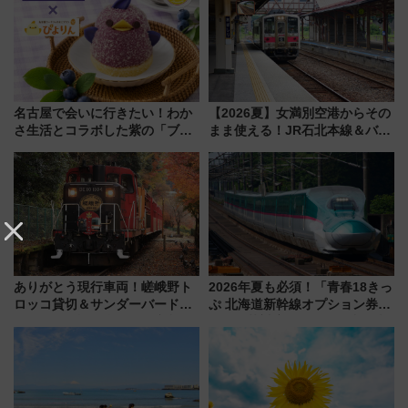
名古屋で会いに行きたい！わか
【2026夏】女満別空港からその
さ生活とコラボした紫の「ブル
まま使える！JR石北本線＆バス
ーベリーぴよりん」期間限定販
乗り放題「北見・網走周遊フリ
売
ーパス」でおトクに道東観光
（8/3発売）
ありがとう現行車両！嵯峨野ト
2026年夏も必須！「青春18きっ
ロッコ貸切＆サンダーバードレ
ぷ 北海道新幹線オプション券」
ストランで語り合う秋の京都
自動改札対応ルールと途中下車
斉藤雪乃＆福原トシヒロと行
の罠
く！9月13日「京都の鉄道満喫
ツアー」開催