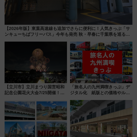
【2026年版】東葉高速線も追加でさらに便利に！人気きっぷ「サ
ンキューちばフリーパス」今年も発売 秋・早春に千葉県を巡るな
ら使い勝手・コスパ抜群
【立川市】立川まつり国営昭和
「旅名人の九州満喫きっぷ」デ
記念公園花火大会7/25開催！
ジタル化 紙版との価格やルー
5000発の花火が夜を彩る 今年は
ルの違いを解説
混雑に要注意、その理由は