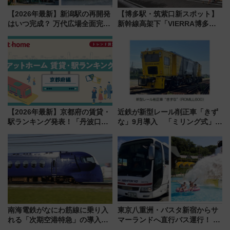
【2026年最新】新潟駅の再開発
【博多駅・筑紫口新スポット】
はいつ完成？ 万代広場全面完成
新幹線高架下「VIERRA博多テ
から「にいがた2キロ」・古町再
ラス」が9/18開業！九州初出店
開発、バスタ新潟構想まで徹底
など注目の全6店舗 「博多活憩
解説！
通り」も一新
【2026年最新】京都府の賃貸・
近鉄が新型レール削正車「きず
駅ランキング発表！「丹波口」
な」9月導入 「ミリング式」採
の大躍進と「西大路」人気の理
用でメンテナンス作業を効率
由は？
化！安全性や乗り心地の向上に
貢献するだけでなく、全線区で
活躍するための仕組みも
南海電鉄がなにわ筋線に乗り入
東京八重洲・バスタ新宿からサ
れる「次期空港特急」の導入を
マーランドへ直行バス運行！ お
決定！ピニンファリーナによる
トクな1Dayパスで夏のプールと