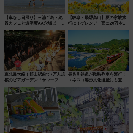
【車なし日帰り】三浦半島・絶
【岐阜・飛騨高山】夏の家族旅
景カフェと透明度AA穴場ビーチ
行に！ゲレンデ一面に20万本の
を巡る！ おトクな電車きっぷ活
ひまわりが咲き誇る「アルコピ
用してストレスフリー旅へ行こ
アひまわり園」開園
う！
東北最大級！郡山駅前で7万人規
長良川鉄道が臨時列車を運行！
模のビアガーデン「サマーフェ
ユネスコ無形文化遺産にも登録
スタ IN KORIYAMA 2026」
された「郡上おどり」楽しむ人
7/24-26開催！ 有料席はJRE
に 乗車には予約が必要
MALLで予約可能