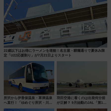
22歳以下はお得にラーメンを堪能！名古屋・驛麺通りで夏休み限
定「U22応援割り」が7月21日よりスタート
所沢から伊香保温泉・草津温泉
羽田空港に着くのは出発何分前
へ直行！「ゆめぐり所沢・川越
が正解？ 9月始動のJAL「第1タ
号」で群馬の温泉旅をもっと気
ーミナル北側サテライト」は徒