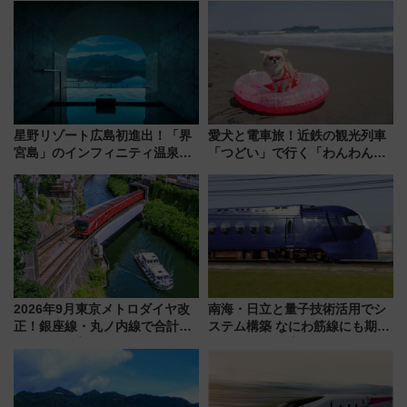
星野リゾート広島初進出！「界
愛犬と電車旅！近鉄の観光列車
宮島」のインフィニティ温泉と
「つどい」で行く「わんわん列
古式サウナ「石風呂」を大解剖
車」第5弾！海辺のBBQも楽し
宿泊料金・アクセスは？（2026
める日帰りツアー
年7月23日開業）
2026年9月東京メトロダイヤ改
南海・日立と量子技術活用でシ
正！銀座線・丸ノ内線で合計
ステム構築 なにわ筋線にも期待
212本の大増発、混雑緩和に期
乗務員・車両計画作業を短縮へ
待