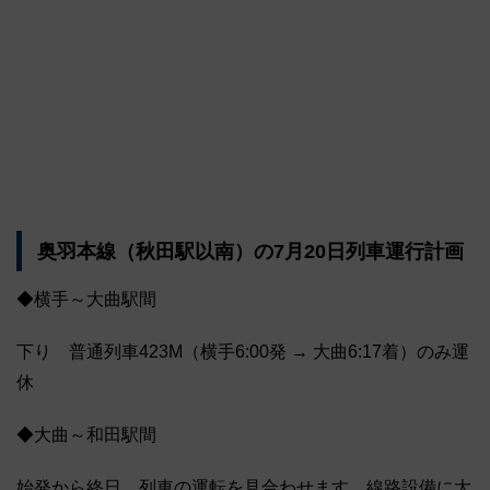
奥羽本線（秋田駅以南）の7月20日列車運行計画
◆横手～大曲駅間
下り 普通列車423M（横手6:00発 → 大曲6:17着）のみ運
休
◆大曲～和田駅間
始発から終日、列車の運転を見合わせます。線路設備に大