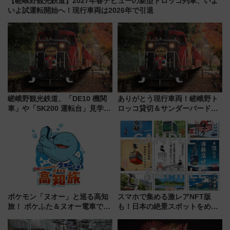
【嵯峨野観光鉄道】2027年春デビューの新型トロッコ列車、いよ
いよ試運転開始へ！現行車両は2026年で引退
嵯峨野観光鉄道、「DE10 機関
ありがとう現行車両！嵯峨野ト
車」や「SK200 運転台」見学ツ
ロッコ貸切＆サンダーバードレ
アーを開催！ ラストランイベン
ストランで語り合う秋の京都
トの一環で激レア体験できちゃ
斉藤雪乃＆福原トシヒロと行
うかも 参加方法やスケジュール
く！9月13日「京都の鉄道満喫
をご紹介
ツアー」開催
ポケモン「ヌオー」と巡る高知
スマホで集める激レアNFT版
旅！ ポケふた＆ヌオー電車で楽
も！日本の絶景スポットをめぐ
しむ鉄道スタンプラリーで土佐
って集める「索道印(さくどうい
路の絶景と絶品グルメを満喫！
ん)」企画がスタート