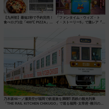
【九州初】最短2秒で予約完売！
「ファンタイム・ウィズ・ト
食べログ1位「400℃ PIZZA」が
イ・ストーリー5」で激レア『ロ
博多駅すぐの明治公園に8/7オー
ルカナ』カードをゲット！最新
プン。もつ鍋風など限定メニュ
デコレーションも徹底解説
ーも
乃木坂46一ノ瀬美空が福岡で鉄道旅を満喫⁈ 西鉄の観光列車
「THE RAIL KITCHEN CHIKUGO」で巡る福岡･太宰府･柳川の
旅！YouTubeが公開に