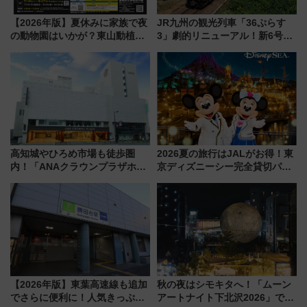
【2026年版】夏休みに家族で夜
JR九州の観光列車「36ぷらす
の動物園はいかが？東山動植物
3」劇的リニューアル！新6号車
園＆のんほいパーク「ナイト
“1〜2名用グリーン個室”と曜日
ZOO」開催情報
別 “プレミアムランチ”導入･ル
ートや価格など解説
高知城やひろめ市場も徒歩圏
2026夏の旅行はJALがお得！東
内！「ANAクラウンプラザホテ
京ディズニーシー完全貸切パー
ル高知」が8月開業
ティー招待券が当たるキャンペ
ーン始まる 条件は「夏の国内
線に2回搭乗」
【2026年版】東葉高速線も追加
秋の夜はシモキタへ！「ムーン
でさらに便利に！人気きっぷ
アートナイト下北沢2026」でイ