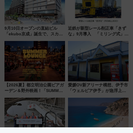
9月10日オープンの直結ビル
近鉄が新型レール削正車「きず
「ekubo京成」誕生で、スカイ
な」9月導入 「ミリング式」採
ライナーも停まる巨大ハブ駅・
用でメンテナンス作業を効率
新鎌ヶ谷はどう変わる？ 全テナ
化！安全性や乗り心地の向上に
ント情報も公開！
貢献するだけでなく、全線区で
活躍するための仕組みも
【2026夏】都立明治公園ビアガ
愛媛OV新アリーナ構想、伊予市
ーデン＆野外映画！「SUMMER
「ウェルピア伊予」が急浮上！
LOUNGE」のアクセスと上映ス
サイボウズ青野社長の参加表明
ケジュール 夜風とビール、映画
で探る鉄道アクセスの未来
を満喫！