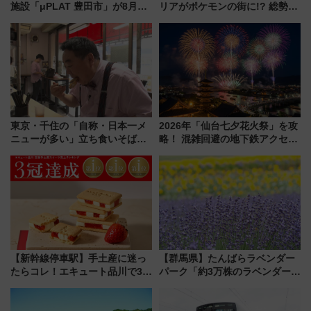
施設「μPLAT 豊田市」が8月26
リアがポケモンの街に!? 総勢
日開業！全8店舗が出店し街の新
100匹以上が出現「レジェンド
たな玄関口へ
リサーチ」本格謎解き・グッズ
情報まとめ
東京・千住の「自称・日本一メ
2026年「仙台七夕花火祭」を攻
ニューが多い」立ち食いそば屋
略！ 混雑回避の地下鉄アクセス
とは？ ＢＳ日テレ『ドランク塚
からまだ買える有料席情報、花
地のふらっと立ち食いそば』
火前に楽しむ仙台観光ルートま
7/27夜10時～放送
で解説！
【新幹線停車駅】手土産に迷っ
【群馬県】たんばらラベンダー
たらコレ！エキュート品川で3年
パーク「約3万株のラベンダー」
連続売上1位を獲得した定番手土
が見頃！新幹線＆無料送迎バス
産スイーツとは？
で都心から約1時間半で夏の絶景