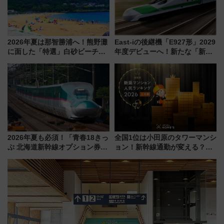
2026年夏は那智勝浦へ！熊野灘
East-iの後継機「E927形」2029
に面した「特選」白砂ビーチは
年度デビューへ！新たな「新幹
必見 「第17回那智勝浦町花火大
線専用検測車」の性能を徹底解
会」は8月11日開催！
説【JR東日本】
2026年夏も必須！「青春18きっ
全国1位は小田原のタワーマンシ
ぷ 北海道新幹線オプション券」
ョン！新幹線通勤が変える？
自動改札対応ルールと途中下車
「住みたい街」の最新トレンド
の罠
【新築マンション人気ランキン
グ】