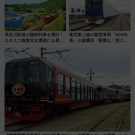
を！
長良川鉄道が臨時列車を運行！
東武東上線の新型車両「90000
ユネスコ無形文化遺産にも登録
系」お披露目 斬新な「逆スラ
された「郡上おどり」楽しむ人
ント式」の先頭形状と明るく開
に 乗車には予約が必要
放的な車内空間に注目、デビュ
ーは9月