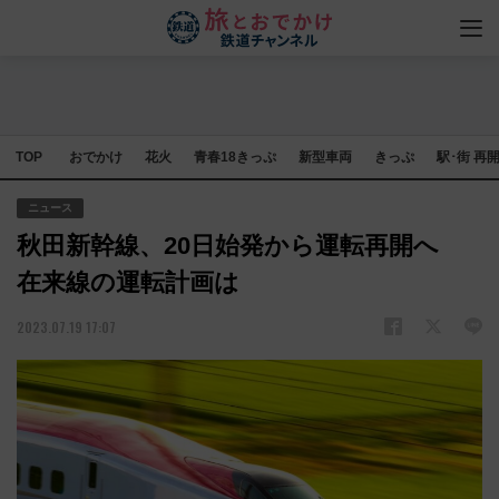
TOP
おでかけ
花火
青春18きっぷ
新型車両
きっぷ
駅･街 再
ニュース
秋田新幹線、20日始発から運転再開へ
在来線の運転計画は
2023.07.19 17:07