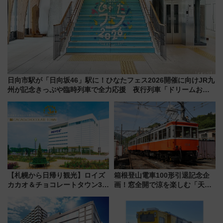
日向市駅が「日向坂46」駅に！ひなたフェス2026開催に向けJR九
州が記念きっぷや臨時列車で全力応援 夜行列車「ドリームおひ
さま号」も走る
【札幌から日帰り観光】ロイズ
箱根登山電車100形引退記念企
カカオ＆チョコレートタウン3周
画！窓全開で涼を楽しむ「天然
年！ 9月は入場料半額やチョコ
クーラー体験号」と限定鉄コレ
詰め放題を開催、ロイズタウン
発売
駅からのアクセスも