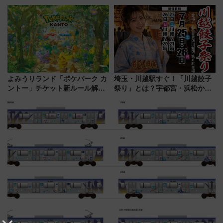
「サンキューちばフリーパス」
マーシブシアターやアート巡り
今年も発売 秋・早春に千葉県を
を満喫しよう
巡るなら使い勝手・コスパ抜群
よみうりランド「ポケパーク カ
埼玉・川越駅すぐ！「川越餃子
ントー」チケット新ルール解
祭り」とは？宇都宮・浜松から
説！購入制限の緩和と入場時の
ご当地和牛まで全国の人気餃子
本人確認が11月スタート
を食べ比べ【7月25日・26日開
催】