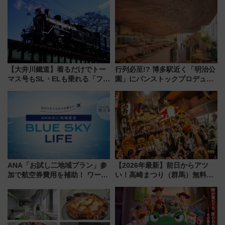
軽に 運行ダイヤ・運賃を解説
歩1キロ超え！ 知っておきたい
変更点まとめ
【大井川鐵道】着るだけでトー
行列必至!? 博多駅近く「明治公
マス号もSL・ELも乗れる「フリ
園」にパンストックプロデュー
ーきっぷTシャツ」8月6日より
スの新業態『Land Bageri』8/7
受注販売
オープン 秋からはビストロ営業
も！
ANA「お試し二地域プラン」参
【2026年最新】前日からアツ
加で航空券費用を補助！ ワーケ
い！高崎まつり（群馬）無料観
ーションや週末移住に最適な自
覧エリアから初開催100人みこ
治体は？ 2026年は対象のエリア
しまで
が拡大！