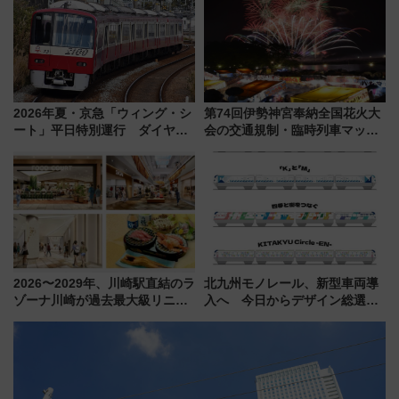
（7月18日スタート）
2026年夏・京急「ウィング・シ
第74回伊勢神宮奉納全国花火大
ート」平日特別運行 ダイヤ・
会の交通規制・臨時列車マッ
乗車方法を解説！2階建てバスや
プ！JR東海・近鉄で快適にアク
三浦海岸を堪能できるお出かけ
セス
プランもご紹介
2026〜2029年、川崎駅直結のラ
北九州モノレール、新型車両導
ゾーナ川崎が過去最大級リニュ
入へ 今日からデザイン総選挙
ーアル！ フードコート拡大など
始まる
「いつから何が変わるか」徹底
解説！