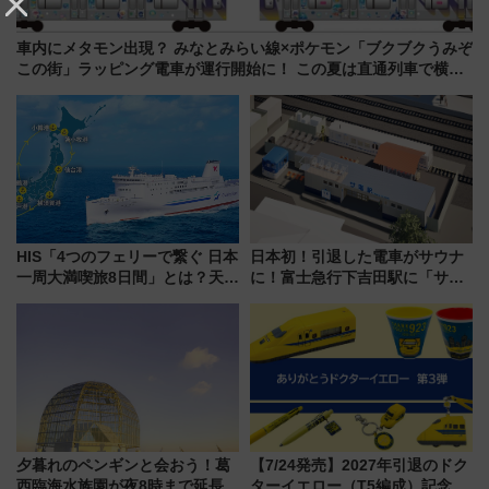
車内にメタモン出現？ みなとみらい線×ポケモン「ブクブクうみぞ
この街」ラッピング電車が運行開始に！ この夏は直通列車で横浜
へ！
HIS「4つのフェリーで繋ぐ 日本
日本初！引退した電車がサウナ
一周大満喫旅8日間」とは？天橋
に！富士急行下吉田駅に「サ電
立・小樽・日光東照宮など全国
（SADEN）」2026年12月開
の絶景＆限定グルメを網羅！煩
業 行き交う電車の音や振動を
雑な手続きも不要でお手軽に楽
感じながら「ととのう」新感覚
しめるプランが登場
夕暮れのペンギンと会おう！葛
【7/24発売】2027年引退のドク
西臨海水族園が夜8時まで延長
ターイエロー（T5編成）記念グ