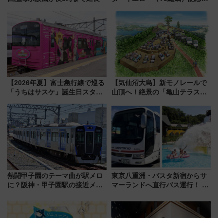
ッズ7種が登場！ 新幹線車内放
送の目覚まし時計など通販・販
売店舗まとめ
【2026年夏】富士急行線で巡る
【気仙沼大島】新モノレールで
「うちはサスケ」誕生日スタン
山頂へ！絶景の「亀山テラス
プラリー！富士急ハイランド限
360°」が7月19日オープン、休
定グルメ＆グッズ徹底ガイド
暇村のお得な日帰りプランも登
場
熱闘甲子園のテーマ曲が駅メロ
東京八重洲・バスタ新宿からサ
に？阪神・甲子園駅の接近メロ
マーランドへ直行バス運行！ お
ディがVaundy「かげろう」×向
トクな1Dayパスで夏のプールと
谷実アレンジの特別仕様へ、8月
推し活を楽しもう！（2026年
5日始発から
8/1～31）