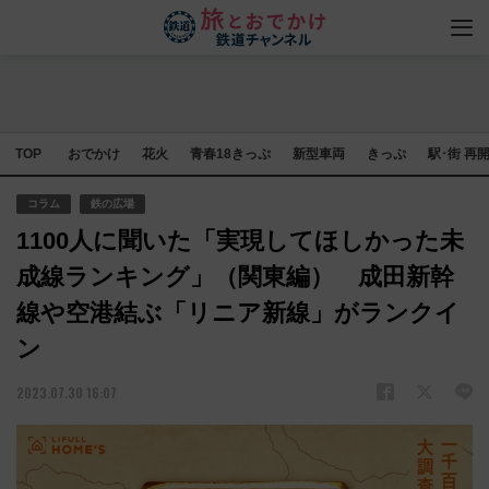
TOP
おでかけ
花火
青春18きっぷ
新型車両
きっぷ
駅･街 再
コラム
鉄の広場
1100人に聞いた「実現してほしかった未
成線ランキング」（関東編） 成田新幹
線や空港結ぶ「リニア新線」がランクイ
ン
2023.07.30 16:07