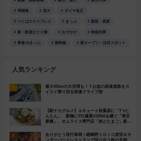
新線・新駅開業
観光・旅行
観光列車
再開発
花火
ダイヤ改正
つくばエクスプレス
きっぷ
新型・更新
新・鉄道ひとり旅
おでかけ
特急列車
青春18きっぷ
新幹線
新オープン・注目スポット
人気ランキング
最大45kmの大渋滞も！？お盆の高速道路をス
イスイ乗り切る快適ドライブ術
【駅ナカグルメ】エキュート秋葉原に「T’sた
んたん」 新橋に551蓬莱のDNAを継ぐ「東京
豚饅」、オムライス専門店「肉とたまご」新グ
ルメ続々登場！【2026年8月】
ありがとう現行車両！嵯峨野トロッコ貸切＆サ
ンダーバードレストランで語り合う秋の京都