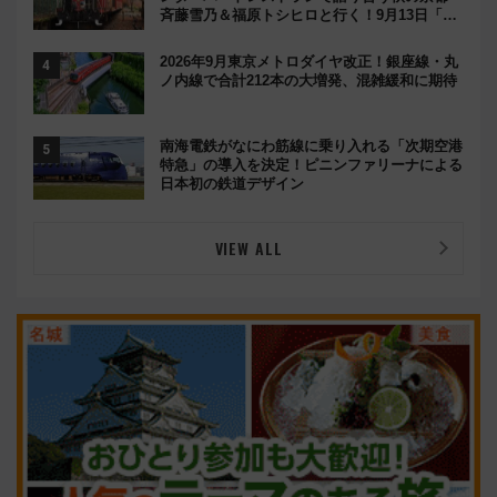
斉藤雪乃＆福原トシヒロと行く！9月13日「京
都の鉄道満喫ツアー」開催
2026年9月東京メトロダイヤ改正！銀座線・丸
ノ内線で合計212本の大増発、混雑緩和に期待
南海電鉄がなにわ筋線に乗り入れる「次期空港
特急」の導入を決定！ピニンファリーナによる
日本初の鉄道デザイン
VIEW ALL