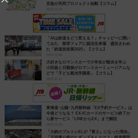
京急が共同プロジェクト始動【コラム】
2025.12.20
「AIは鉄道をどう変える？」チャッピーに聞い
てみた 探求フェアに就活生来場 盛況きわめ
た「鉄道技術展2025」【コラム】
2025.12.06
大好きなロマンスカーで小学生が観光を学ぶ
小田急と日観振がロマンスカーミュージアムな
どで「子ども観光学講座」【コラム】
2026.01.31
東海道･山陽･九州新幹線「EX予約サービス」は
今後どうなる？ EX-ICカードのサービス終了か
ら新サービス「LINEからEX」まで解説
2025.10.30
「大鉄のブルトレELが『富士』になった理由」
「元祖撮り鉄のヒギンズさんとは？」鉄道模型