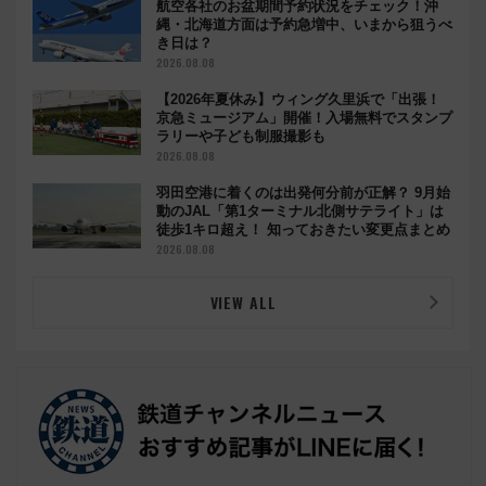
航空各社のお盆期間予約状況をチェック！沖
縄・北海道方面は予約急増中、いまから狙うべ
き日は？
2026.08.08
【2026年夏休み】ウィング久里浜で「出張！
京急ミュージアム」開催！入場無料でスタンプ
ラリーや子ども制服撮影も
2026.08.08
羽田空港に着くのは出発何分前が正解？ 9月始
動のJAL「第1ターミナル北側サテライト」は
徒歩1キロ超え！ 知っておきたい変更点まとめ
2026.08.08
VIEW ALL