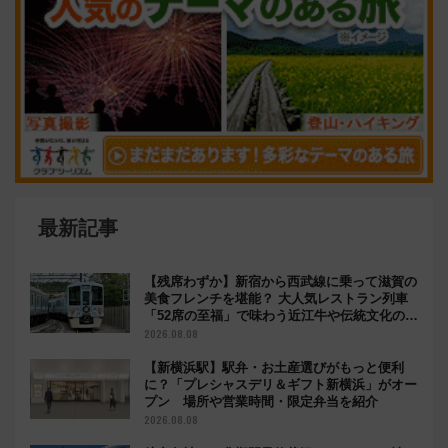
最新記事
【残席わずか】新宿から西武線に乗って滋賀の
美食フレンチを堪能？ 大人気レストラン列車
「52席の至福」で味わう近江牛や伝統文化の特
別コラボ
2026.08.08
【新横浜駅】駅弁・お土産選びがもっと便利
に？「プレシャスデリ＆ギフト新横浜」がオー
プン 場所や営業時間・限定弁当を紹介
2026.08.08