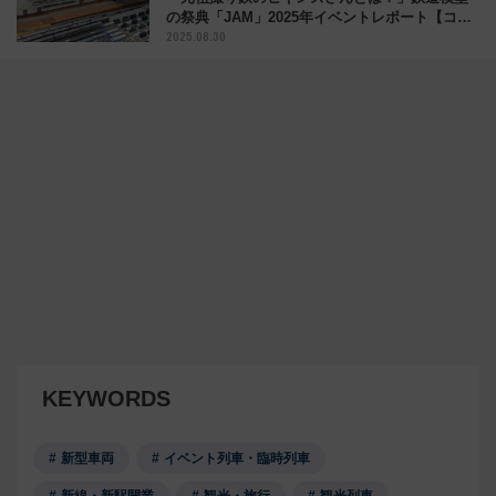
の祭典「JAM」2025年イベントレポート【コラ
2025.08.30
ム】
KEYWORDS
新型車両
イベント列車・臨時列車