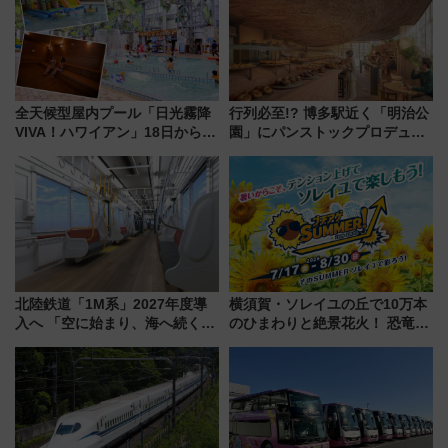
全天候型屋内プール「日光霧降
行列必至!? 博多駅近く「明治公
VIVA！ハワイアン」18日から営
園」にパンストックプロデュー
業開始 小さなお子様連れのフ
スの新業態『Land Bageri』8/7
ァミリーから大人まで幅広い世
オープン 秋からはビストロ営業
代が一日中楽しる夏のリゾート
も！
を楽しんで
北陸鉄道「1M系」2027年度導
横須賀・ソレイユの丘で10万本
入へ 「空に始まり、海へ続く」
のひまわりと絶景花火！ 恐竜や
白山比咩神社をモチーフにした
ドッグプールなど三浦半島の日
神秘的なデザイン
帰りお出かけ最新情報（2026年
7月17日～開催）