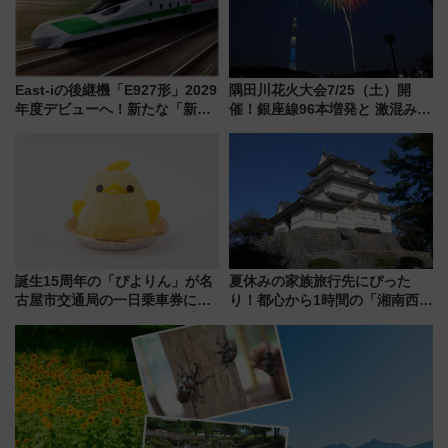
East-iの後継機「E927形」2029
隅田川花火大会7/25（土）開
年度デビューへ！新たな「新幹
催！銀座線96本増発と 激混みの
線専用検測車」の性能を徹底解
「浅草駅」を回避する最寄り駅･
説【JR東日本】
アクセス攻略法、2万発の花火が
都心の夜に！
誕生15周年の「ぴよりん」が名
夏休みの家族旅行先にぴった
古屋市交通局の一日乗車券に！
り！都心から1時間の「湘南西エ
東山線では貸切電車も登場【限
リア」満喫ガイド 鎌倉・江の
定1万5000枚】
島とは異なる魅力を持つ今夏の
注目スポット