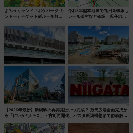
よみうりランド「ポケパーク カ
令和8年熊本地震で九州新幹線も
ントー」チケット新ルール解
レール破断など確認 現在の運
説！購入制限の緩和と入場時の
転見合わせ状況と交通網への影
本人確認が11月スタート
響
【2026年最新】新潟駅の再開発はいつ完成？ 万代広場全面完成か
ら「にいがた2キロ」・古町再開発、バスタ新潟構想まで徹底解
説！