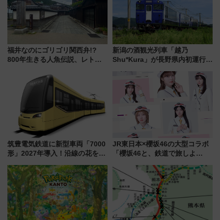
を解説
福井なのにゴリゴリ関西弁!?
新潟の酒観光列車「越乃
800年生きる人魚伝説、レトロ
Shu*Kura」が長野県内初運行！
建築の町並み「小浜西組」、町
地酒と食を味わう信州プレDC特
屋カフェで非日常を！週末観光
別企画
に最適な小浜の歩き方
筑豊電気鉄道に新型車両「7000
JR東日本×櫻坂46の大型コラボ
形」2027年導入！沿線の花をイ
「櫻坂46と、鉄道で旅しよ
メージしたイエローを採用 車
う。」が7月20日より始動！新
内は落ち着いたゆとりある空間
潟・長野・庄内へ
に