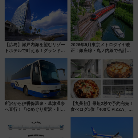
よりスタート
放的な車内空間に注目、デビュ
ーは9月
【広島】瀬戸内海を望むリゾー
2026年9月東京メトロダイヤ改
トホテルで叶える！グランドプ
正！銀座線・丸ノ内線で合計
リンスホテル広島のフォトウエ
212本の大増発、混雑緩和に期
ディング＆カジュアルパーティ
待
ープラン
所沢から伊香保温泉・草津温泉
【九州初】最短2秒で予約完売！
へ直行！「ゆめぐり所沢・川越
食べログ1位「400℃ PIZZA」が
号」で群馬の温泉旅をもっと気
博多駅すぐの明治公園に8/7オー
軽に 運行ダイヤ・運賃を解説
プン。もつ鍋風など限定メニュ
ーも