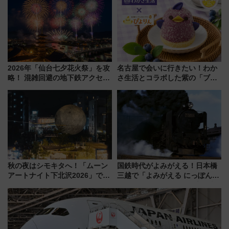
事業の全貌
催】
2026年「仙台七夕花火祭」を攻
名古屋で会いに行きたい！わか
略！ 混雑回避の地下鉄アクセス
さ生活とコラボした紫の「ブル
からまだ買える有料席情報、花
ーベリーぴよりん」期間限定販
火前に楽しむ仙台観光ルートま
売
で解説！
秋の夜はシモキタへ！「ムーン
国鉄時代がよみがえる！日本橋
アートナイト下北沢2026」でイ
三越で「よみがえる にっぽんの
マーシブシアターやアート巡り
鉄道展」7/22-8/3開催、広田尚
を満喫しよう
敬の名作写真も、駅弁フェスも
同時開催！