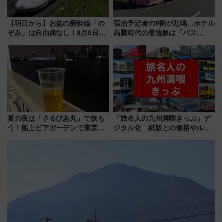
【明日から】お盆の新幹線「の
宿泊予定者の9割が悲鳴…ホテル
ぞみ」は自由席なし！8月8日午
高騰時代の最適解は「バス
前はほぼ満席…でも数時間ズラ
泊」!? WILLER最新調査で判明
せば空きが見つかることも 混
した、推し活遠征や観光時のリ
雑避ける「空席」探しのコツ
アルな懐事情
夏の夜は「さるびあ丸」で飲も
「旅名人の九州満喫きっぷ」デ
う！船上ビアガーデンで東京湾
ジタル化 紙版との価格やルー
の夜景を眺めながら軽く一
ルの違いを解説
杯……工場直送生ビールや島グ
ルメが美味い