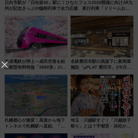
日向市駅が「日向坂46」駅に！ひなたフェス2026開催に向けJR九
州が記念きっぷや臨時列車で全力応援 夜行列車「ドリームおひ
さま号」も走る
京成電鉄が押上～成田空港を結
名鉄豊田市駅の高架下に新商業
ぶ新型有料特急「3900形」のコ
施設「μPLAT 豊田市」が8月26
ンセプト・デザイン公開 愛称
日開業！全8店舗が出店し街の新
募集も実施
たな玄関口へ
札幌都心が激変！高速から地下
埼玉・川越駅すぐ！「川越餃子
トンネルで札幌駅へ直結、「創
祭り」とは？宇都宮・浜松から
成川通都心アクセス道路」が7月
ご当地和牛まで全国の人気餃子
から本格着工、延長4.8km整備
を食べ比べ【7月25日・26日開