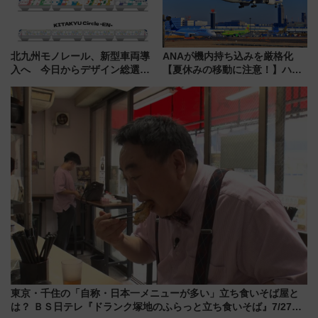
北九州モノレール、新型車両導
ANAが機内持ち込みを厳格化
入へ 今日からデザイン総選挙
【夏休みの移動に注意！】ハン
始まる
ドバッグやPCケースも対象の
「身の回り品」新サイズ制限
(40×30×20cm)おさらい
東京・千住の「自称・日本一メニューが多い」立ち食いそば屋と
は？ ＢＳ日テレ『ドランク塚地のふらっと立ち食いそば』7/27夜