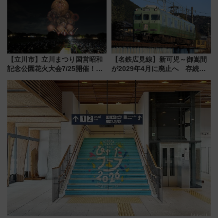
【立川市】立川まつり国営昭和
【名鉄広見線】新可児～御嵩間
記念公園花火大会7/25開催！
が2029年4月に廃止へ 存続協
5000発の花火が夜を彩る 今年は
議終了で100年の歴史に幕
混雑に要注意、その理由は