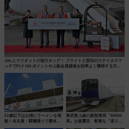
JALとマリオットの強力タッグ！ フライトと宿泊のステイタスマ
ッチでFLY ON ポイントや上級会員資格を効率よく獲得する方法
を解説
22歳以下はお得にラーメンを堪
東武東上線の新型車両「90000
能！名古屋・驛麺通りで夏休み
系」お披露目 斬新な「逆スラ
限定「U22応援割り」が7月21日
ント式」の先頭形状と明るく開