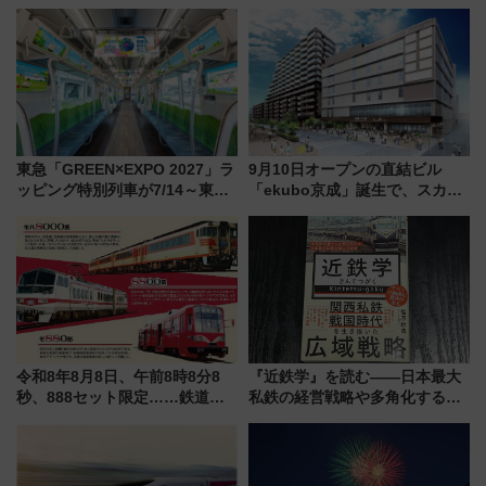
10時～放送
東急「GREEN×EXPO 2027」ラ
9月10日オープンの直結ビル
ッピング特別列車が7/14～東
「ekubo京成」誕生で、スカイ
横・田園都市・目黒線でデビュ
ライナーも停まる巨大ハブ駅・
ー！ 注目の編成やデザインまと
新鎌ヶ谷はどう変わる？ 全テナ
め
ント情報も公開！
令和8年8月8日、午前8時8分8
『近鉄学』を読む――日本最大
秒、888セット限定……鉄道各
私鉄の経営戦略や多角化する事
社の「8・8・8」な記念きっぷ
業の根底にある考えを浮き彫り
たち
にする一冊