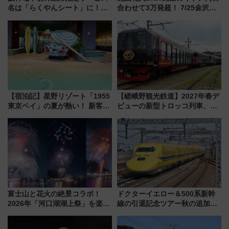
名は「らくやんシート」に！新
合わせて3万発超！ 7/25金沢大
型3000系で大阪梅田～山陽姫路
会・8/1川北大会の2つの花火大
を快適移動
会の日程・アクセス・観覧席ま
とめ（石川県）
【宿泊記】星野リゾート「1955
【嵯峨野観光鉄道】2027年春デ
東京ベイ」の夏が熱い！ 新客室
ビューの新型トロッコ列車、い
「50sスターダムルーム」とア
よいよ試運転開始へ！現行車両
メリカングルメ＆絶品スイーツ
は2026年で引退
を満喫（千葉県浦安市）
富士山と花火の絶景コラボ！
ドクターイエロー＆500系新幹
2026年「河口湖湖上祭」を楽し
線の引退記念ツアー秋の追加企
む完全ガイド＆鉄道アクセスの
画が決定！乗車体験やグッズ・
ススメ
ホテル情報まとめ