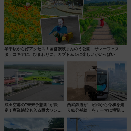
琴平駅から好アクセス！国営讃岐まんのう公園「サマーフェス
タ」コキアに、ひまわりに、カブトムシに楽しいがいっぱい
成田空港の”未来予想図”が決
西武鉄道が「昭和から令和を走
定！商業施設も入る巨大ワンタ
り鉄分補給」をテーマに博覧会
ーミナル、京成の高架新駅整備
を実施！くすのきホールで8月
で新型特急が品川･羽田とを結
14日から 新車両「トキイロ」体
ぶ！ JR空港駅は2面3線化！
験ブースも アクセスや申込方法