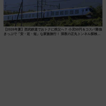
【2026年夏】西武鉄道でおトクに秩父へ？ 小児50円＆コスパ最強
きっぷで「安・近・短」な家族旅行！ 深夜の正丸トンネル探検や
特急ラビューも