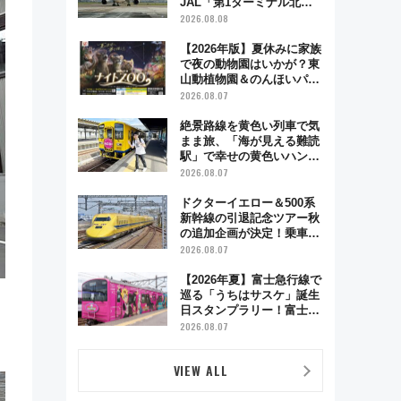
JAL「第1ターミナル北側
サテライト」は徒歩1キロ
2026.08.08
超え！ 知っておきたい変更
点まとめ
【2026年版】夏休みに家族
で夜の動物園はいかが？東
山動植物園＆のんほいパー
ク「ナイトZOO」開催情報
2026.08.07
絶景路線を黄色い列車で気
まま旅、「海が見える難読
駅」で幸せの黄色いハンカ
チに願いを 「新・鉄道ひ
2026.08.07
とり旅」279回目の舞台は
「島原鉄道」
ドクターイエロー＆500系
新幹線の引退記念ツアー秋
の追加企画が決定！乗車体
験やグッズ・ホテル情報ま
2026.08.07
とめ
【2026年夏】富士急行線で
巡る「うちはサスケ」誕生
日スタンプラリー！富士急
ハイランド限定グルメ＆グ
2026.08.07
ッズ徹底ガイド
VIEW ALL