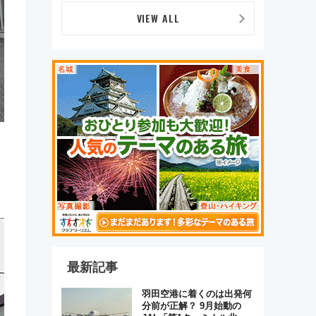
VIEW ALL
最新記事
羽田空港に着くのは出発何
分前が正解？ 9月始動の