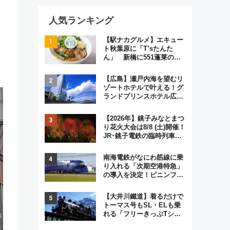
人気ランキング
【駅ナカグルメ】エキュー
ト秋葉原に「T’sたんた
ん」 新橋に551蓬莱の
DNAを継ぐ「東京豚饅」、
オムライス専門店「肉とた
【広島】瀬戸内海を望むリ
まご」新グルメ続々登場！
ゾートホテルで叶える！グ
【2026年8月】
ランドプリンスホテル広島
のフォトウエディング＆カ
ジュアルパーティープラン
【2026年】銚子みなとまつ
り花火大会は8/8 (土)開催！
JR･銚子電鉄の臨時列車や
アクセス情報、利根川に咲
く8,000発の大迫力＆屋台
南海電鉄がなにわ筋線に乗
を満喫
り入れる「次期空港特急」
の導入を決定！ピニンファ
リーナによる日本初の鉄道
デザイン
【大井川鐵道】着るだけで
トーマス号もSL・ELも乗
れる「フリーきっぷTシャ
ツ」8月6日より受注販売