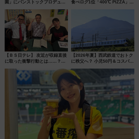
園」にパンストックプロデュー
食べログ1位「400℃ PIZZA」が
スの新業態『Land Bageri』8/7
博多駅すぐの明治公園に8/7オー
オープン 秋からはビストロ営業
プン。もつ鍋風など限定メニュ
も！
ーも
【ＢＳ日テレ】 友近が収録直後
【2026年夏】西武鉄道でおトク
に取った衝撃行動とは……？
に秩父へ？ 小児50円＆コスパ最
『友近・礼二の妄想トレイン』
強きっぷで「安・近・短」な家
で極上の夏祭り鉄道旅を放送
族旅行！ 深夜の正丸トンネル探
検や特急ラビューも