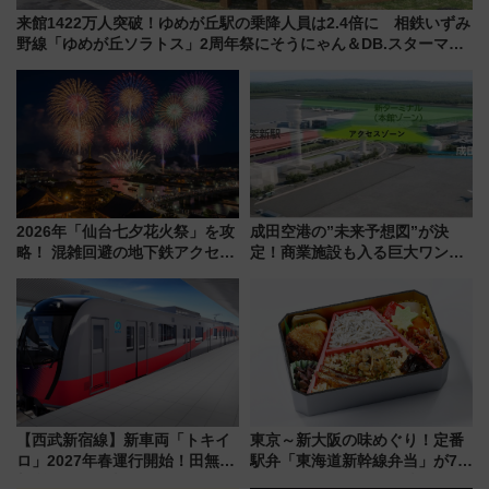
来館1422万人突破！ゆめが丘駅の乗降人員は2.4倍に 相鉄いずみ
野線「ゆめが丘ソラトス」2周年祭にそうにゃん＆DB.スターマン
が登場
2026年「仙台七夕花火祭」を攻
成田空港の”未来予想図”が決
略！ 混雑回避の地下鉄アクセス
定！商業施設も入る巨大ワンタ
からまだ買える有料席情報、花
ーミナル、京成の高架新駅整備
火前に楽しむ仙台観光ルートま
で新型特急が品川･羽田とを結
で解説！
ぶ！ JR空港駅は2面3線化！
【西武新宿線】新車両「トキイ
東京～新大阪の味めぐり！定番
ロ」2027年春運行開始！田無・
駅弁「東海道新幹線弁当」が7月
新所沢にも停車 2028年春には
21日にリニューアル発売