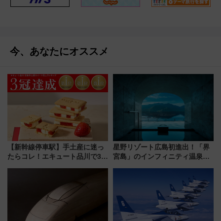
今、あなたにオススメ
【新幹線停車駅】手土産に迷っ
星野リゾート広島初進出！「界
たらコレ！エキュート品川で3年
宮島」のインフィニティ温泉と
連続売上1位を獲得した定番手土
古式サウナ「石風呂」を大解剖
産スイーツとは？
宿泊料金・アクセスは？（2026
年7月23日開業）