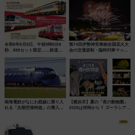
「第2弾」も
令和8年8月8日、午前8時8分8
第74回伊勢神宮奉納全国花火大
秒、888セット限定……鉄道各
会の交通規制・臨時列車マッ
社の「8・8・8」な記念きっぷ
プ！JR東海・近鉄で快適にアク
たち
セス
南海電鉄がなにわ筋線に乗り入
【横浜市】夏の「夜の動物園」
れる「次期空港特急」の導入を
2026は何時から？ ズーラシア・
決定！ピニンファリーナによる
野毛山・金沢の電車アクセスや
日本初の鉄道デザイン
見どころ、限定イベントを徹底
解説！