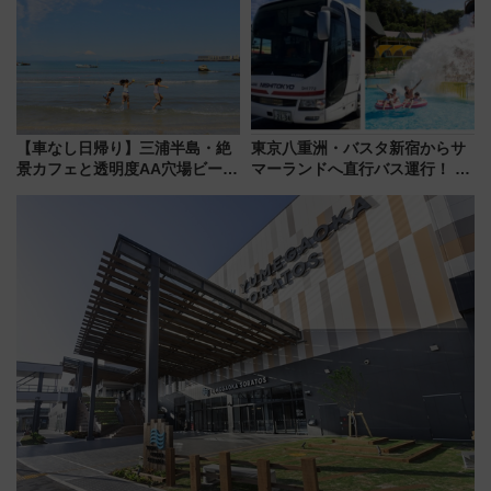
ー当時の停車駅」を再現 運転
上級会員資格を効率よく獲得す
時刻や特急券の買い方を紹介
る方法を解説
【車なし日帰り】三浦半島・絶
東京八重洲・バスタ新宿からサ
景カフェと透明度AA穴場ビーチ
マーランドへ直行バス運行！ お
を巡る！ おトクな電車きっぷ活
トクな1Dayパスで夏のプールと
用してストレスフリー旅へ行こ
推し活を楽しもう！（2026年
う！
8/1～31）