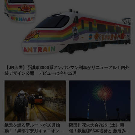
【JR四国】予讃線8000系アンパンマン列車がリニューアル！内外
装デザイン公開 デビューは今年12月
絶景を巡る新ルートが10月始
隅田川花火大会7/25（土）開
動！「黒部宇奈月キャニオンル
催！銀座線96本増発と 激混みの