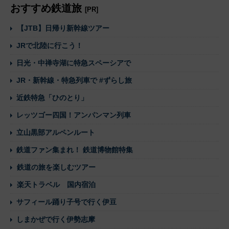
おすすめ鉄道旅
[PR]
【JTB】日帰り新幹線ツアー
JRで北陸に行こう！
日光・中禅寺湖に特急スペーシアで
JR・新幹線・特急列車で #ずらし旅
近鉄特急「ひのとり」
レッツゴー四国！アンパンマン列車
立山黒部アルペンルート
鉄道ファン集まれ！ 鉄道博物館特集
鉄道の旅を楽しむツアー
楽天トラベル 国内宿泊
サフィール踊り子号で行く伊豆
しまかぜで行く伊勢志摩