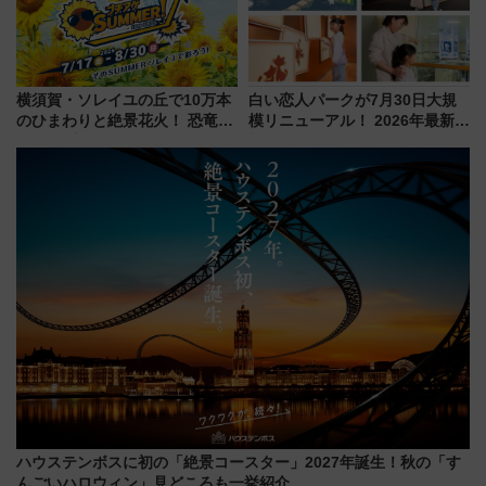
横須賀・ソレイユの丘で10万本
白い恋人パークが7月30日大規
のひまわりと絶景花火！ 恐竜や
模リニューアル！ 2026年最新の
ドッグプールなど三浦半島の日
新エリア・工場見学の見どころ
帰りお出かけ最新情報（2026年
と料金・アクセスを徹底解説
7月17日～開催）
（札幌市）
ハウステンボスに初の「絶景コースター」2027年誕生！秋の「す
んごいハロウィン」見どころも一挙紹介