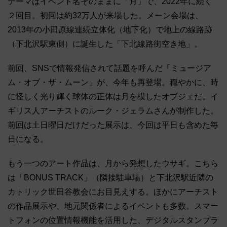
テーマはイベント名そのままに「月」で、2022年に続く
２回目。初回は約32万人が来場した。メーン会場は、
2013年の小田原線連続立体化（地下化）で地上の線路跡
（下北沢駅東側）に誕生した「下北線路街空き地」。
前回、SNSで情報発信されて話題を呼んだ「ミュージア
ム・オブ・ザ・ムーン」が、今年も再登場。穏やかに、時
に怪しく光り輝く球体の正体は月を模したオブジェだ。イ
ギリス人アーチストのルーク・ジェラムさんが制作した。
前回は土日曜日だけだった展示は、今回は平日も含めた毎
日になる。
もう一つのアート作品は、月から発想したウサギ。こちら
は「BONUS TRACK」（隣接駐車場）と下北沢駅近隣の
カトリック世田谷教会にお目見えする。ほかにアーチスト
の作品展示や、地元関係者によるイベントも多数。スマー
トフォンの位置情報機能を活用した、デジタルスタンプラ