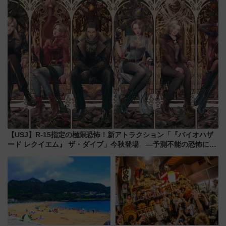
通り」も一新
アクセス
【USJ】R-15指定の極限恐怖！新アトラクション「『バイオハザ
ード レクイエム』 ザ・ダイブ」今秋登場 ―予測不能の恐怖に泣
き叫べ―