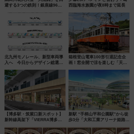
避する3つの鉄則！銀座線96本
西臨海水族園が夜8時まで延長
増発･浅草線臨時ダイヤ･スカイ
ツリー駅の規制まとめ 7/25開催
（2026年）
北九州モノレール、新型車両導
箱根登山電車100形引退記念企
入へ 今日からデザイン総選挙
画！窓全開で涼を楽しむ「天然
始まる
クーラー体験号」と限定鉄コレ
発売
【博多駅・筑紫口新スポット】
新駅 “手柄山平和公園駅”から徒
新幹線高架下「VIERRA博多テ
歩3分「大和工業アリーナ姫路」
ラス」が9/18開業！九州初出店
10月開業！Novelbright公演 や
など注目の全6店舗 「博多活憩
大相撲巡業など 豪華イベントと