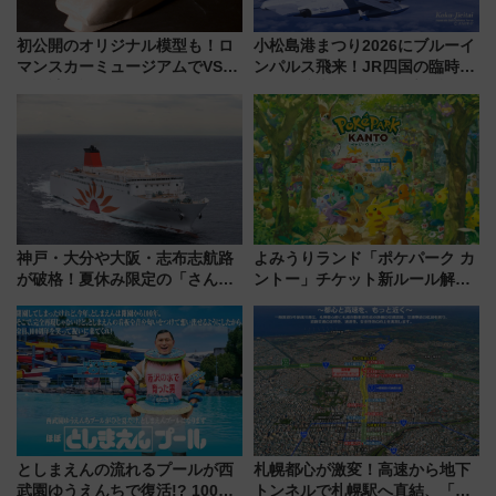
初公開のオリジナル模型も！ロ
小松島港まつり2026にブルーイ
マンスカーミュージアムでVSE
ンパルス飛来！JR四国の臨時ダ
の設計秘話に迫る企画展が7月
イヤや駐車場予約を徹底解説
15日スタート
神戸・大分や大阪・志布志航路
よみうりランド「ポケパーク カ
が破格！夏休み限定の「さんふ
ントー」チケット新ルール解
らわあスペシャルセール」スタ
説！購入制限の緩和と入場時の
ート 夕朝食ビュッフェ付きで
本人確認が11月スタート
快適な船旅はいかが？
としまえんの流れるプールが西
札幌都心が激変！高速から地下
武園ゆうえんちで復活!? 100周
トンネルで札幌駅へ直結、「創