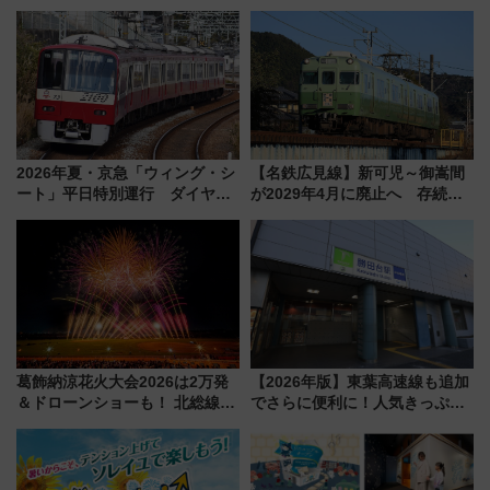
ート」と旅の拠点「欅平ラウン
「浅草駅」を回避する最寄り駅･
ジ」がオープン
アクセス攻略法、2万発の花火が
都心の夜に！
2026年夏・京急「ウィング・シ
【名鉄広見線】新可児～御嵩間
ート」平日特別運行 ダイヤ・
が2029年4月に廃止へ 存続協
乗車方法を解説！2階建てバスや
議終了で100年の歴史に幕
三浦海岸を堪能できるお出かけ
プランもご紹介
葛飾納涼花火大会2026は2万発
【2026年版】東葉高速線も追加
＆ドローンショーも！ 北総線を
でさらに便利に！人気きっぷ
使った穴場アクセスや臨時列
「サンキューちばフリーパス」
車、観覧スポット情報と周辺観
今年も発売 秋・早春に千葉県を
光まとめ（7/28開催）
巡るなら使い勝手・コスパ抜群