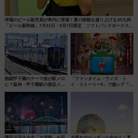
球場のビール販売員が車内に登場！夏の移動を盛り上げるJR九州
「ビール新幹線」7月31日・8月7日限定 ソフトバンクホークスと
コラボ
熱闘甲子園のテーマ曲が駅メロ
「ファンタイム・ウィズ・ト
に？阪神・甲子園駅の接近メロ
イ・ストーリー5」で激レア『ロ
ディがVaundy「かげろう」×向
ルカナ』カードをゲット！最新
谷実アレンジの特別仕様へ、8月
デコレーションも徹底解説
5日始発から
隅田川花火大会「大混雑」を回
夕暮れのペンギンと会おう！葛