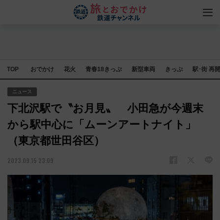
TOP
おでかけ
花火
青春18きっぷ
新型車両
きっぷ
駅･街 再
ニュース
下北沢駅で〝お月見〟 小田急が今週末
から駅中心に「ムーンアートナイト」
（東京都世田谷区）
2023.09.15 23:09