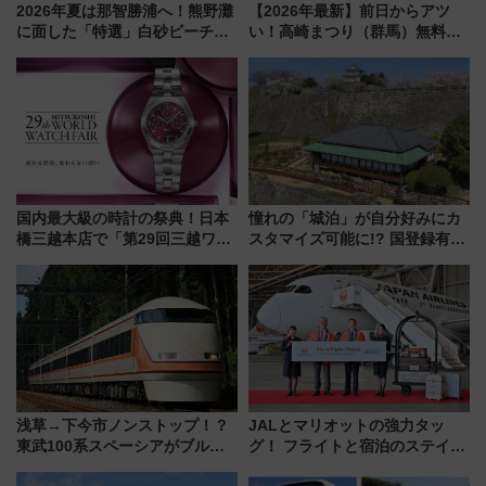
2026年夏は那智勝浦へ！熊野灘
【2026年最新】前日からアツ
に面した「特選」白砂ビーチは
い！高崎まつり（群馬）無料観
必見 「第17回那智勝浦町花火大
覧エリアから初開催100人みこ
会」は8月11日開催！
しまで
国内最大級の時計の祭典！日本
憧れの「城泊」が自分好みにカ
橋三越本店で「第29回三越ワー
スタマイズ可能に!? 国登録有形
ルドウォッチフェア」開幕
文化財・丸亀城「延寿閣別館」
【2026年8月5日～25日】
にオーダーメイド型の宿泊プラ
ンが誕生！
浅草→下今市ノンストップ！？
JALとマリオットの強力タッ
東武100系スペーシアがブルー
グ！ フライトと宿泊のステイタ
リボン賞35周年記念で「デビュ
スマッチでFLY ON ポイントや