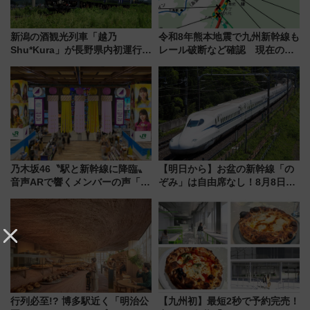
新潟の酒観光列車「越乃
令和8年熊本地震で九州新幹線も
Shu*Kura」が長野県内初運行！
レール破断など確認 現在の運
地酒と食を味わう信州プレDC特
転見合わせ状況と交通網への影
別企画
響
乃木坂46〝駅と新幹線に降臨〟
【明日から】お盆の新幹線「の
音声ARで響くメンバーの声「真
ぞみ」は自由席なし！8月8日午
夏の全国ツアー2026」
前はほぼ満席…でも数時間ズラ
せば空きが見つかることも 混
雑避ける「空席」探しのコツ
行列必至!? 博多駅近く「明治公
【九州初】最短2秒で予約完売！