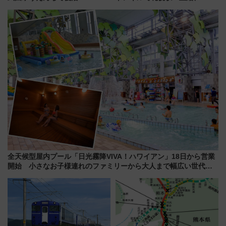
年記念企画＆「春日のうん○スラ
成川通都心アクセス道路」が7月
イダー」に注目 2026年夏は所
から本格着工、延長4.8km整備
沢へ遊びに行こう
事業の全貌
全天候型屋内プール「日光霧降VIVA！ハワイアン」18日から営業
開始 小さなお子様連れのファミリーから大人まで幅広い世代が
一日中楽しる夏のリゾートを楽しんで