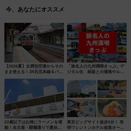
今、あなたにオススメ
【2026夏】女満別空港からその
「旅名人の九州満喫きっぷ」デ
まま使える！JR石北本線＆バス
ジタル化 紙版との価格やルー
乗り放題「北見・網走周遊フリ
ルの違いを解説
ーパス」でおトクに道東観光
（8/3発売）
22歳以下はお得にラーメンを堪
東京ビッグサイト徒歩3分！ 有
能！名古屋・驛麺通りで夏休み
明ワシントンホテル改装オープ