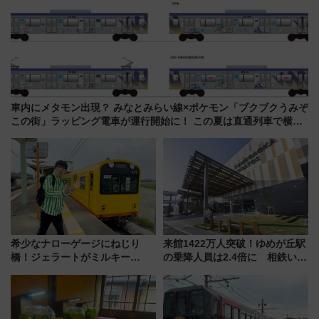
車内にメタモン出現？ みなとみらい線×ポケモン「ブクブクうみぞ
この街」ラッピング電車が運行開始に！ この夏は直通列車で横浜
へ！
希少なナローゲージにねじり
来館1422万人突破！ゆめが丘駅
橋！ジェラートがミルキー
の乗降人員は2.4倍に 相鉄いず
米！？「新・鉄道ひとり旅」
み野線「ゆめが丘ソラトス」2周
278回目の舞台は「三岐鉄道北
年祭にそうにゃん＆DB.スター
勢線」
マンが登場