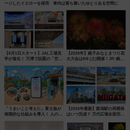
ージしたイエローを採用 車内は落ち着いたゆとりある空間に
【8月1日スタート】JAL工場見
【2026年】銚子みなとまつり花
学が進化！ 万博で話題の「空飛
火大会は8/8 (土)開催！JR･銚子
ぶクルマ」体験が常設化!? 期間
電鉄の臨時列車やアクセス情
限定の歴代制服仮想試着体験も
報、利根川に咲く8,000発の大迫
レポート
力＆屋台を満喫
「うまいこと考えた」富士急が
【2026年最新】新潟駅の再開発
画期的な仕組みを導入！ 人のか
はいつ完成？ 万代広場全面完成
わりにスマホが並ぶ「分身く
から「にいがた2キロ」・古町再
ん」始動
開発、バスタ新潟構想まで徹底