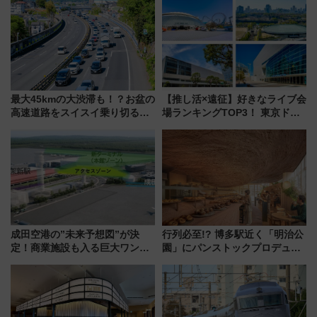
最大45kmの大渋滞も！？お盆の
【推し活×遠征】好きなライブ会
高速道路をスイスイ乗り切る快
場ランキングTOP3！ 東京ドー
適ドライブ術
ムや大阪城ホールが選ばれる理
由と交通アクセス術、ライブ会
場に何を求める？
成田空港の”未来予想図”が決
行列必至!? 博多駅近く「明治公
定！商業施設も入る巨大ワンタ
園」にパンストックプロデュー
ーミナル、京成の高架新駅整備
スの新業態『Land Bageri』8/7
で新型特急が品川･羽田とを結
オープン 秋からはビストロ営業
ぶ！ JR空港駅は2面3線化！
も！