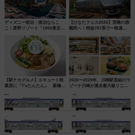
ディズニー前泊・後泊ならこ
【ひなたフェス2026】宮崎の宿
こ！星野リゾート「1955東京ベ
難民へ！特急787系で一晩過ご
イ」が子連れや夕食難民を救う5
せる夜間滞在型イベント「スワ
つの理由 無料バス＆24時間サー
ローおひさま」が救世主に？
ビスで混雑回避
【駅ナカグルメ】エキュート秋
2026〜2029年、川崎駅直結のラ
葉原に「T’sたんたん」 新橋に
ゾーナ川崎が過去最大級リニュ
551蓬莱のDNAを継ぐ「東京豚
ーアル！ フードコート拡大など
饅」、オムライス専門店「肉と
「いつから何が変わるか」徹底
たまご」新グルメ続々登場！
解説！
【2026年8月】