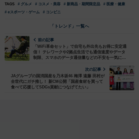
TAGS
# グルメ
# コスメ・美容
# 新商品・期間限定品
# 医療・健康
# eスポーツ・ゲーム
# コンビニ
「トレンド」一覧へ
前の記事
「WiFi革命セット」で自宅も外出先もお得に安定通
信！ テレワークや2拠点生活でも通信速度やデータ
制限、スマホのデータ通信量などの不安を一気に解
消！
次の記事
JAグループの国消国産を乃木坂46 梅澤 遠藤 田村が
全世代にガチ推し！ 新CM公開「国産食材を買って
食べて応援してSDGs貢献につなげてたい」