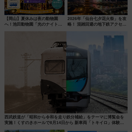
【岡山】夏休みは夜の動物園
2026年「仙台七夕花火祭」を攻
へ！池田動物園「光のナイトズ
略！ 混雑回避の地下鉄アクセス
ー2026」で光と動物が彩る特別
からまだ買える有料席情報、花
な夜
火前に楽しむ仙台観光ルートま
で解説！
西武鉄道が「昭和から令和を走り鉄分補給」をテーマに博覧会を
実施！くすのきホールで8月14日から 新車両「トキイロ」体験ブ
ースも アクセスや申込方法を解説