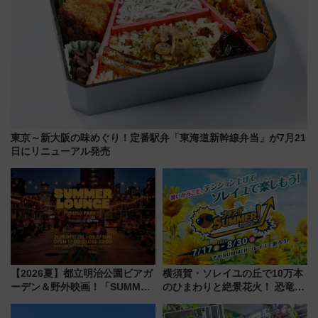
東京～新大阪の味めぐり！定番駅弁「東海道新幹線弁当」が7月21
日にリニューアル発売
【2026夏】都立明治公園ビアガ
横須賀・ソレイユの丘で10万本
ーデン＆野外映画！「SUMMER
のひまわりと絶景花火！ 恐竜や
LOUNGE」のアクセスと上映ス
ドッグプールなど三浦半島の日
ケジュール 夜風とビール、映画
帰りお出かけ最新情報（2026年