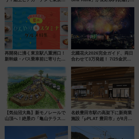
の夜景を眺めながら軽く一
地酒と食を味わう信州プレDC特
杯……工場直送生ビールや島グ
別企画
ルメが美味い
再開発に沸く東京駅八重洲口！
北國花火2026完全ガイド、両日
新幹線・バス乗車前に寄りたい
合わせて3万発超！ 7/25金沢大
「ヤエチカ」2026年夏の「ひん
会・8/1川北大会の2つの花火大
やり＆スタミナグルメ」6選【新
会の日程・アクセス・観覧席ま
店舗も！】
とめ（石川県）
【気仙沼大島】新モノレールで
名鉄豊田市駅の高架下に新商業
山頂へ！絶景の「亀山テラス
施設「μPLAT 豊田市」が8月26
360°」が7月19日オープン、休
日開業！全8店舗が出店し街の新
暇村のお得な日帰りプランも登
たな玄関口へ
場