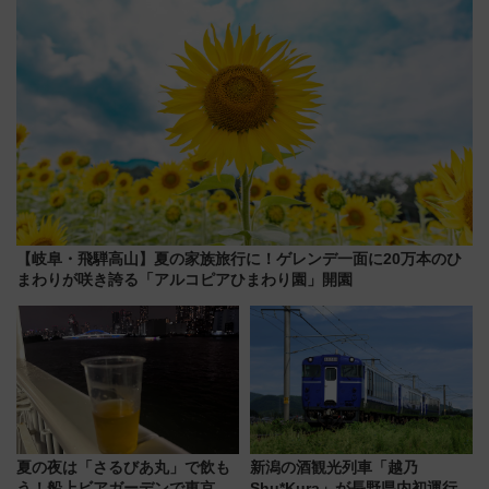
【岐阜・飛騨高山】夏の家族旅行に！ゲレンデ一面に20万本のひ
まわりが咲き誇る「アルコピアひまわり園」開園
夏の夜は「さるびあ丸」で飲も
新潟の酒観光列車「越乃
う！船上ビアガーデンで東京湾
Shu*Kura」が長野県内初運行！