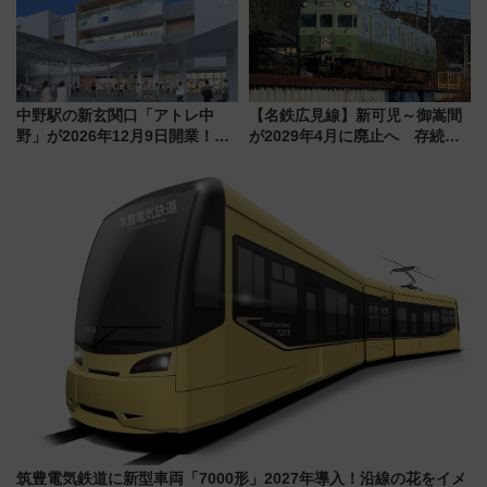
中野駅の新玄関口「アトレ中
【名鉄広見線】新可児～御嵩間
野」が2026年12月9日開業！新
が2029年4月に廃止へ 存続協
改札直結で屋上BBQも楽しめる
議終了で100年の歴史に幕
注目スポット
筑豊電気鉄道に新型車両「7000形」2027年導入！沿線の花をイメ