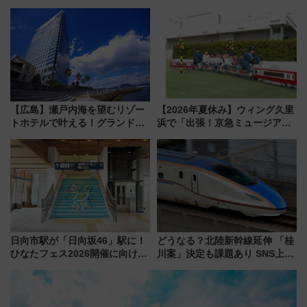
限定「U22応援割り」が7月21日
ン直前「ゆりかもめ運転台付き
よりスタート
客室」や海鮮丼が人気の朝食ビ
ュッフェを現地レポ
【広島】瀬戸内海を望むリゾー
【2026年夏休み】ウィング久里
トホテルで叶える！グランドプ
浜で「出張！京急ミュージア
リンスホテル広島のフォトウエ
ム」開催！入場無料でスタンプ
ディング＆カジュアルパーティ
ラリーや子ども制服撮影も
ープラン
日向市駅が「日向坂46」駅に！
どうなる？北陸新幹線延伸 「桂
ひなたフェス2026開催に向けJR
川案」決定も課題あり SNS上の
九州が記念きっぷや臨時列車で
声は
全力応援 夜行列車「ドリーム
おひさま号」も走る