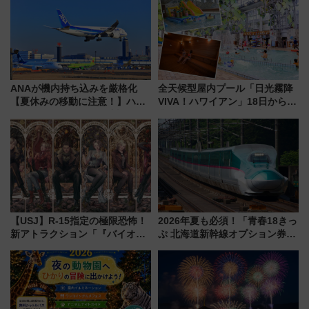
を満喫！
7月17日～開催）
ANAが機内持ち込みを厳格化
全天候型屋内プール「日光霧降
【夏休みの移動に注意！】ハン
VIVA！ハワイアン」18日から営
ドバッグやPCケースも対象の
業開始 小さなお子様連れのフ
「身の回り品」新サイズ制限
ァミリーから大人まで幅広い世
(40×30×20cm)おさらい
代が一日中楽しる夏のリゾート
を楽しんで
【USJ】R-15指定の極限恐怖！
2026年夏も必須！「青春18きっ
新アトラクション「『バイオハ
ぷ 北海道新幹線オプション券」
ザード レクイエム』 ザ・ダイ
自動改札対応ルールと途中下車
ブ」今秋登場 ―予測不能の恐
の罠
怖に泣き叫べ―