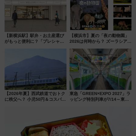
解説！
【新横浜駅】駅弁・お土産選び
【横浜市】夏の「夜の動物園」
がもっと便利に？「プレシャス
2026は何時から？ ズーラシア・
デリ＆ギフト新横浜」がオープ
野毛山・金沢の電車アクセスや
ン 場所や営業時間・限定弁当
見どころ、限定イベントを徹底
を紹介
解説！
【2026年夏】西武鉄道でおトク
東急「GREEN×EXPO 2027」ラ
に秩父へ？ 小児50円＆コスパ最
ッピング特別列車が7/14～東
強きっぷで「安・近・短」な家
横・田園都市・目黒線でデビュ
族旅行！ 深夜の正丸トンネル探
ー！ 注目の編成やデザインまと
検や特急ラビューも
め