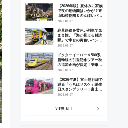
超え！ 知っておきたい変更
点まとめ
【2026年版】夏休みに家族
で夜の動物園はいかが？東
山動植物園＆のんほいパー
ク「ナイトZOO」開催情報
2026.08.07
絶景路線を黄色い列車で気
まま旅、「海が見える難読
駅」で幸せの黄色いハンカ
チに願いを 「新・鉄道ひ
2026.08.07
とり旅」279回目の舞台は
「島原鉄道」
ドクターイエロー＆500系
新幹線の引退記念ツアー秋
の追加企画が決定！乗車体
験やグッズ・ホテル情報ま
2026.08.07
とめ
【2026年夏】富士急行線で
巡る「うちはサスケ」誕生
日スタンプラリー！富士急
ハイランド限定グルメ＆グ
2026.08.07
ッズ徹底ガイド
VIEW ALL