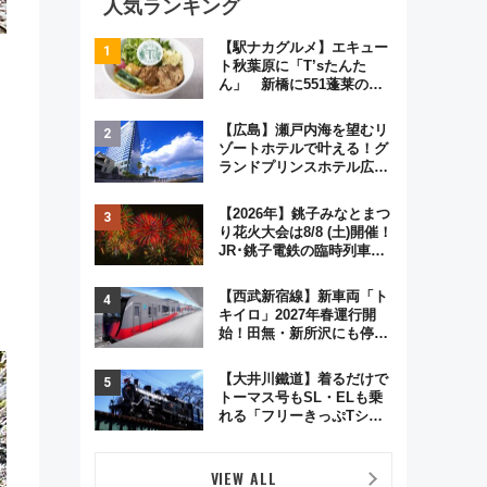
人気ランキング
【駅ナカグルメ】エキュー
ト秋葉原に「T’sたんた
ん」 新橋に551蓬莱の
DNAを継ぐ「東京豚饅」、
オムライス専門店「肉とた
【広島】瀬戸内海を望むリ
まご」新グルメ続々登場！
ゾートホテルで叶える！グ
【2026年8月】
ランドプリンスホテル広島
。
のフォトウエディング＆カ
ジュアルパーティープラン
【2026年】銚子みなとまつ
。
り花火大会は8/8 (土)開催！
JR･銚子電鉄の臨時列車や
アクセス情報、利根川に咲
く8,000発の大迫力＆屋台
【西武新宿線】新車両「ト
を満喫
キイロ」2027年春運行開
始！田無・新所沢にも停
車 2028年春には「第2
弾」も
【大井川鐵道】着るだけで
トーマス号もSL・ELも乗
れる「フリーきっぷTシャ
ツ」8月6日より受注販売
VIEW ALL