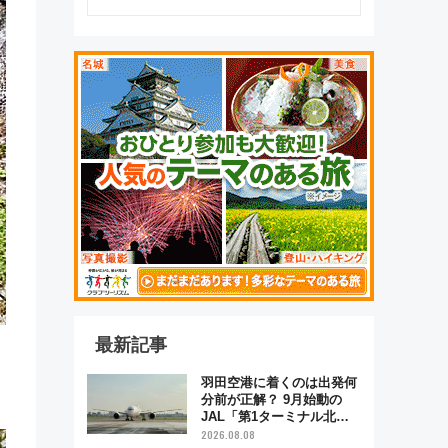
最新記事
羽田空港に着くのは出発何
分前が正解？ 9月始動の
JAL「第1ターミナル北側
サテライト」は徒歩1キロ
2026.08.08