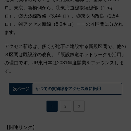
ロ。東京、新橋側から、①東海道線接続線部（1.5キ
ロ）、②大汐線改修（3.4キロ）、③東タ内改良（2.5キ
ロ）、④アクセス新線（5.0キロ）ーーの４区間に分かれ
ます。
アクセス新線は、多くが地下に建設する新規区間で、他の
３区間は既設線の改良。「既設鉄道ネットワークを活用」
の理由です。JR東日本は2031年度開業をアナウンスしま
す。
かつての貨物線をアクセス線に転用
次ページ
1
2
3
【関連リンク】