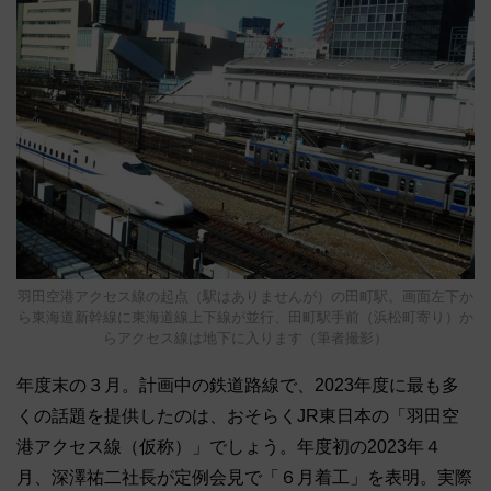
羽田空港アクセス線の起点（駅はありませんが）の田町駅。画面左下か
ら東海道新幹線に東海道線上下線が並行、田町駅手前（浜松町寄り）か
らアクセス線は地下に入ります（筆者撮影）
年度末の３月。計画中の鉄道路線で、2023年度に最も多
くの話題を提供したのは、おそらくJR東日本の「羽田空
港アクセス線（仮称）」でしょう。年度初の2023年４
月、深澤祐二社長が定例会見で「６月着工」を表明。実際