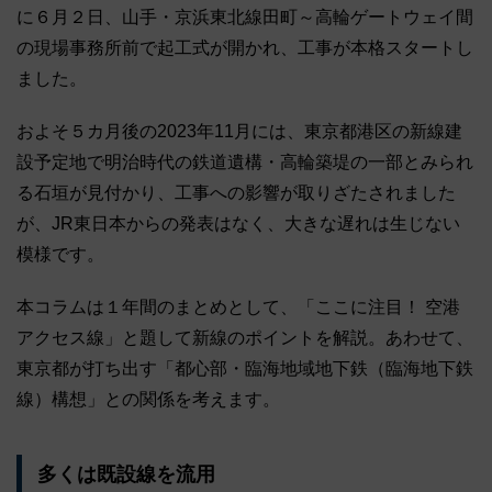
に６月２日、山手・京浜東北線田町～高輪ゲートウェイ間
の現場事務所前で起工式が開かれ、工事が本格スタートし
ました。
およそ５カ月後の2023年11月には、東京都港区の新線建
設予定地で明治時代の鉄道遺構・高輪築堤の一部とみられ
る石垣が見付かり、工事への影響が取りざたされました
が、JR東日本からの発表はなく、大きな遅れは生じない
模様です。
本コラムは１年間のまとめとして、「ここに注目！ 空港
アクセス線」と題して新線のポイントを解説。あわせて、
東京都が打ち出す「都心部・臨海地域地下鉄（臨海地下鉄
線）構想」との関係を考えます。
多くは既設線を流用