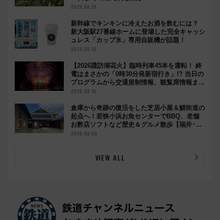
2026.08.10
新幹線でキンキンに冷えたお酒を飲むには？
新大阪駅27番線ホームに登場した完全キャッシ
ュレス「カップ氷」専用自販機が話題！
2026.08.10
【2026諏訪湖花火】臨時列車45本を運転！ 終
電はまさかの「0時30分発新宿行き」!? 当日の
プログラムから交通規制情報、観覧席情報まで
徹底解説
2026.08.10
倉庫から奇跡の復活をした芝居小屋＆鯖街道の
起点へ！若狭小浜お魚センターでBBQ、老舗
お酢店ソフトなど歴史＆グルメ散歩【福井･小
浜観光】
2026.08.09
VIEW ALL