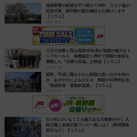
地域密着の鉄道を守り続けて40年 三セク協が
記念式典 鉄印帳の誕生秘話もお届けします
【コラム】
2025.09.13
三日月知事と西山西武HD社長が滋賀の魅力をト
ップセールス 連携協定１周年で湖国の食材を
満載した「52席の至福」が快走【コラム】
2026.01.24
昭和、平成に廃止された鉄路の思い出が令和の
今、あざやかによみがえる 関鉄が60周年記念
「筑波鉄道・鹿島鉄道展」【コラム】
2025.11.02
SLやELがいなくても魅力ある川根路を行く 大
鉄広報と名物広報マンの一推しは？（静岡県島
田市など）【コラム】
2026.04.01