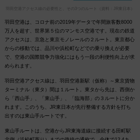
羽田空港アクセス線の必要性と、その3つのルート（資料：JR東日本）
羽田空港は、コロナ前の2019年データで年間旅客数8000
万人を超す、世界第５位のマンモス空港です。現在の鉄道
アクセスは、京急と東京モノレールの２ルート。東京都心
からの移動では、品川や浜松町などでの乗り換えが必要
で、空港の国際競争力強化にはもう一段の利便性向上が求
められます。
羽田空港アクセス線は、羽田空港新駅（仮称）～東京貨物
ターミナル（東タ）間は１ルート。東タから先は、西側か
ら「西山手」、「東山手」、「臨海部」の３ルートに分か
れます。このうち、JR東日本が先行整備する方針を打ち
出すのは東山手ルートです。
東山手ルートは、空港からJR東海道線に接続する田町駅
北側（浜松町寄り）までの路線の通称で、全体で12.4キ