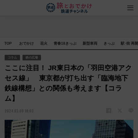
TOP
おでかけ
花火
青春18きっぷ
新型車両
きっぷ
駅･街 再
コラム
鉄の広場
ここに注目！ JR東日本の「羽田空港アク
セス線」 東京都が打ち出す「臨海地下
鉄線構想」との関係も考えます【コラ
ム】
2024.03.09 10:03