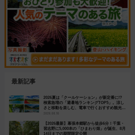
最新記事
2026夏は「クールケーション」が新定番に!?
検索急増の「避暑地ランキングTOP5」。涼し
さと移動を楽しむ、電車で行くおすすめ観光情
報も
2026.08.10
【2026最新】幕張本郷駅から徒歩6分！千葉・
習志野に5,000本の「ひまわり畑」が誕生、8月
14日までの期間限定公開