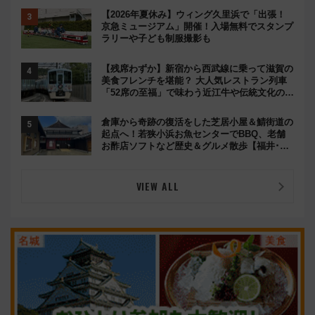
【2026年夏休み】ウィング久里浜で「出張！
京急ミュージアム」開催！入場無料でスタンプ
ラリーや子ども制服撮影も
【残席わずか】新宿から西武線に乗って滋賀の
美食フレンチを堪能？ 大人気レストラン列車
「52席の至福」で味わう近江牛や伝統文化の特
別コラボ
倉庫から奇跡の復活をした芝居小屋＆鯖街道の
起点へ！若狭小浜お魚センターでBBQ、老舗
お酢店ソフトなど歴史＆グルメ散歩【福井･小
浜観光】
VIEW ALL