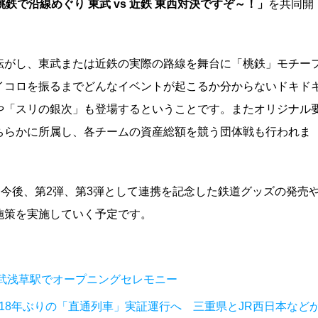
鉄で沿線めぐり 東武 vs 近鉄 東西対決ですぞ～！」
を共同開
転がし、東武または近鉄の実際の路線を舞台に「桃鉄」モチー
イコロを振るまでどんなイベントが起こるか分からないドキド
や「スリの銀次」も登場するということです。またオリジナル
ちらかに所属し、各チームの資産総額を競う団体戦も行われま
は今後、第2弾、第3弾として連携を記念した鉄道グッズの発売
施策を実施していく予定です。
武浅草駅でオープニングセレモニー
18年ぶりの「直通列車」実証運行へ 三重県とJR西日本など