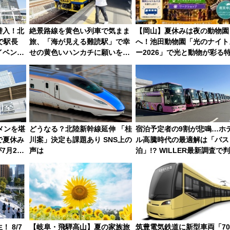
潜入！北
絶景路線を黄色い列車で気まま
【岡山】夏休みは夜の動物園
で駅長
旅、「海が見える難読駅」で幸
へ！池田動物園「光のナイト
イベン
せの黄色いハンカチに願いを
ー2026」で光と動物が彩る
容を紹介
「新・鉄道ひとり旅」279回目
な夜
の舞台は「島原鉄道」
メンを堪
どうなる？北陸新幹線延伸 「桂
宿泊予定者の9割が悲鳴…ホ
で夏休み
川案」決定も課題あり SNS上の
ル高騰時代の最適解は「バス
7月21
声は
泊」!? WILLER最新調査で
した、推し活遠征や観光時の
アルな懐事情
 8/7
【岐阜・飛騨高山】夏の家族旅
筑豊電気鉄道に新型車両「70