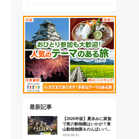
メ
最新記事
【2026年版】夏休みに家族
で夜の動物園はいかが？東
山動植物園＆のんほいパー
ク「ナイトZOO」開催情報
2026.08.07