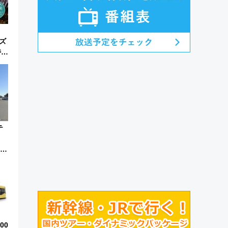
ズ
特別
テ
判明
リ
00