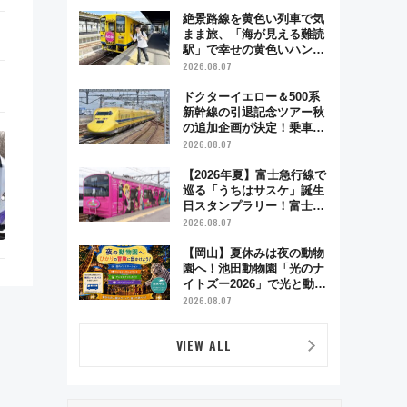
絶景路線を黄色い列車で気
まま旅、「海が見える難読
駅」で幸せの黄色いハンカ
チに願いを 「新・鉄道ひ
2026.08.07
とり旅」279回目の舞台は
「島原鉄道」
ドクターイエロー＆500系
新幹線の引退記念ツアー秋
の追加企画が決定！乗車体
験やグッズ・ホテル情報ま
2026.08.07
とめ
【2026年夏】富士急行線で
巡る「うちはサスケ」誕生
日スタンプラリー！富士急
ハイランド限定グルメ＆グ
2026.08.07
ッズ徹底ガイド
【岡山】夏休みは夜の動物
園へ！池田動物園「光のナ
イトズー2026」で光と動物
が彩る特別な夜
2026.08.07
VIEW ALL