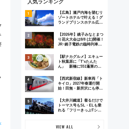
人気ランキング
【広島】瀬戸内海を望むリ
ゾートホテルで叶える！グ
ランドプリンスホテル広島
フ
のフォトウエディング＆カ
ジュアルパーティープラン
【2026年】銚子みなとまつ
キ
り花火大会は8/8 (土)開催！
要
JR･銚子電鉄の臨時列車や
アクセス情報、利根川に咲
く8,000発の大迫力＆屋台
【駅ナカグルメ】エキュー
を満喫
ト秋葉原に「T’sたんた
ん」 新橋に551蓬莱の
DNAを継ぐ「東京豚饅」、
オムライス専門店「肉とた
や
【西武新宿線】新車両「ト
まご」新グルメ続々登場！
キイロ」2027年春運行開
【2026年8月】
始！田無・新所沢にも停
車 2028年春には「第2
弾」も
【大井川鐵道】着るだけで
トーマス号もSL・ELも乗
れる「フリーきっぷTシャ
ツ」8月6日より受注販売
が
VIEW ALL