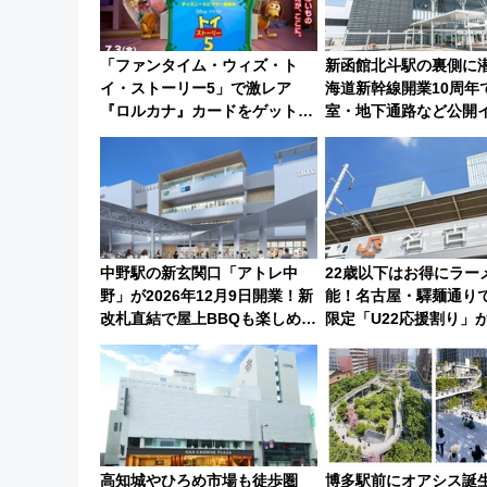
「ファンタイム・ウィズ・ト
新函館北斗駅の裏側に
イ・ストーリー5」で激レア
海道新幹線開業10周年
『ロルカナ』カードをゲット！
室・地下通路など公開
最新デコレーションも徹底解説
ト 参加方法や体験内
中野駅の新玄関口「アトレ中
22歳以下はお得にラー
野」が2026年12月9日開業！新
能！名古屋・驛麺通り
改札直結で屋上BBQも楽しめる
限定「U22応援割り」が
注目スポット
日よりスタート
高知城やひろめ市場も徒歩圏
博多駅前にオアシス誕生！