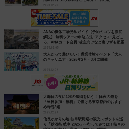
2025.12.29
ANAの機体工場見学ガイド【予約のコツを徹底
解説】 無料ツアーの申込方法･アクセス･見どこ
ろ、ANAカード会員･株主向けなど裏ワザも網羅
2025.09.05
大人だって遊びたい！職業体験イベント「大人
のキッザニア」2026年2月・3月に開催
2025.12.02
大晦日の夜に108の煩悩を払う！ 除夜の鐘を
「当日参加・無料」で撞ける東京都内のおすす
め寺院8選
2025.12.27
信長ゆかりの地 岐阜駅周辺の観光スポットを巡
り「秋酒祭 岐阜 2025」へ行ってみては！岐阜の