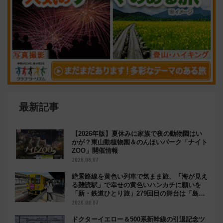
最新記事
【2026年版】夏休みに家族で夜の動物園はい
かが？東山動植物園＆のんほいパーク「ナイト
ZOO」開催情報
2026.08.07
絶景路線を黄色い列車で気まま旅、「海が見え
る難読駅」で幸せの黄色いハンカチに願いを
「新・鉄道ひとり旅」279回目の舞台は「島原
鉄道」
2026.08.07
ドクターイエロー＆500系新幹線の引退記念ツ