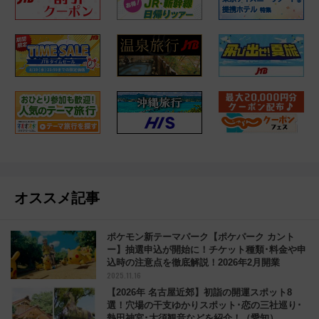
オススメ記事
ポケモン新テーマパーク【ポケパーク カント
ー】抽選申込が開始に！チケット種類･料金や申
込時の注意点を徹底解説！2026年2月開業
2025.11.16
【2026年 名古屋近郊】初詣の開運スポット8
選！穴場の干支ゆかりスポット･恋の三社巡り･
熱田神宮･大須観音などを紹介！（愛知）