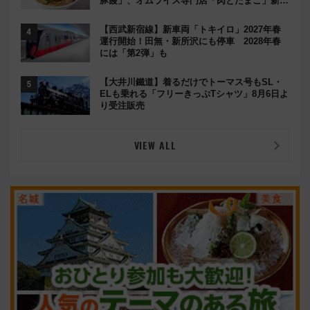
豚饅」、オムライス専門店「肉とたまご」新グ
ルメ続々登場！【2026年8月】
【西武新宿線】新車両「トキイロ」2027年春
運行開始！田無・新所沢にも停車 2028年春
には「第2弾」も
【大井川鐵道】着るだけでトーマス号もSL・
ELも乗れる「フリーきっぷTシャツ」8月6日よ
り受注販売
VIEW ALL