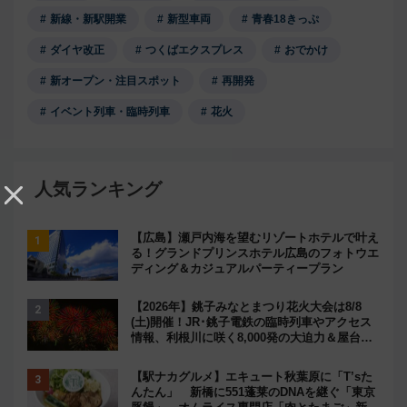
新線・新駅開業
新型車両
青春18きっぷ
ダイヤ改正
つくばエクスプレス
おでかけ
新オープン・注目スポット
再開発
イベント列車・臨時列車
花火
人気ランキング
【広島】瀬戸内海を望むリゾートホテルで叶え
る！グランドプリンスホテル広島のフォトウエ
ディング＆カジュアルパーティープラン
【2026年】銚子みなとまつり花火大会は8/8
(土)開催！JR･銚子電鉄の臨時列車やアクセス
情報、利根川に咲く8,000発の大迫力＆屋台を
満喫
【駅ナカグルメ】エキュート秋葉原に「T’sた
んたん」 新橋に551蓬莱のDNAを継ぐ「東京