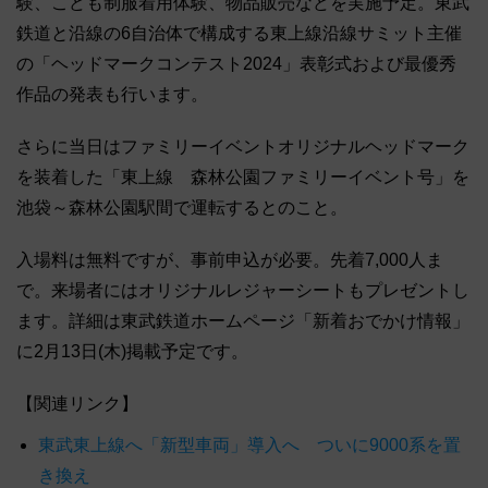
験、こども制服着用体験、物品販売などを実施予定。東武
鉄道と沿線の6自治体で構成する東上線沿線サミット主催
の「ヘッドマークコンテスト2024」表彰式および最優秀
作品の発表も行います。
さらに当日はファミリーイベントオリジナルヘッドマーク
を装着した「東上線 森林公園ファミリーイベント号」を
池袋～森林公園駅間で運転するとのこと。
入場料は無料ですが、事前申込が必要。先着7,000人ま
で。来場者にはオリジナルレジャーシートもプレゼントし
ます。詳細は東武鉄道ホームページ「新着おでかけ情報」
に2月13日(木)掲載予定です。
【関連リンク】
東武東上線へ「新型車両」導入へ ついに9000系を置
き換え