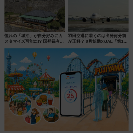
験ブースも アクセスや申込方法
催】
を解説
憧れの「城泊」が自分好みにカ
羽田空港に着くのは出発何分前
スタマイズ可能に!? 国登録有形
が正解？ 9月始動のJAL「第1タ
文化財・丸亀城「延寿閣別館」
ーミナル北側サテライト」は徒
にオーダーメイド型の宿泊プラ
歩1キロ超え！ 知っておきたい
ンが誕生！
変更点まとめ