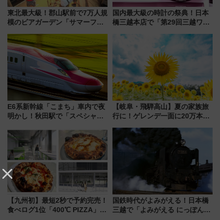
東北最大級！郡山駅前で7万人規
国内最大級の時計の祭典！日本
模のビアガーデン「サマーフェ
橋三越本店で「第29回三越ワー
スタ IN KORIYAMA 2026」
ルドウォッチフェア」開幕
7/24-26開催！ 有料席はJRE
【2026年8月5日～25日】
MALLで予約可能
E6系新幹線「こまち」車内で夜
【岐阜・飛騨高山】夏の家族旅
明かし！秋田駅で「スペシャル
行に！ゲレンデ一面に20万本の
ナイト」8月開催、料金や予約方
ひまわりが咲き誇る「アルコピ
法は？
アひまわり園」開園
【九州初】最短2秒で予約完売！
国鉄時代がよみがえる！日本橋
食べログ1位「400℃ PIZZA」が
三越で「よみがえる にっぽんの
博多駅すぐの明治公園に8/7オー
鉄道展」7/22-8/3開催、広田尚