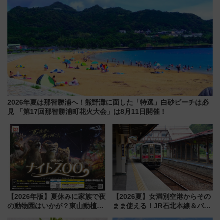
2026年夏は那智勝浦へ！熊野灘に面した「特選」白砂ビーチは必
見 「第17回那智勝浦町花火大会」は8月11日開催！
【2026年版】夏休みに家族で夜
【2026夏】女満別空港からその
の動物園はいかが？東山動植物
まま使える！JR石北本線＆バス
園＆のんほいパーク「ナイト
乗り放題「北見・網走周遊フリ