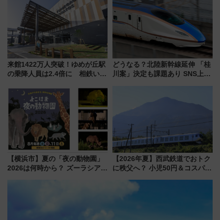
場
来館1422万人突破！ゆめが丘駅
どうなる？北陸新幹線延伸 「桂
の乗降人員は2.4倍に 相鉄いず
川案」決定も課題あり SNS上の
み野線「ゆめが丘ソラトス」2周
声は
年祭にそうにゃん＆DB.スター
マンが登場
【横浜市】夏の「夜の動物園」
【2026年夏】西武鉄道でおトク
2026は何時から？ ズーラシア・
に秩父へ？ 小児50円＆コスパ最
野毛山・金沢の電車アクセスや
強きっぷで「安・近・短」な家
見どころ、限定イベントを徹底
族旅行！ 深夜の正丸トンネル探
解説！
検や特急ラビューも