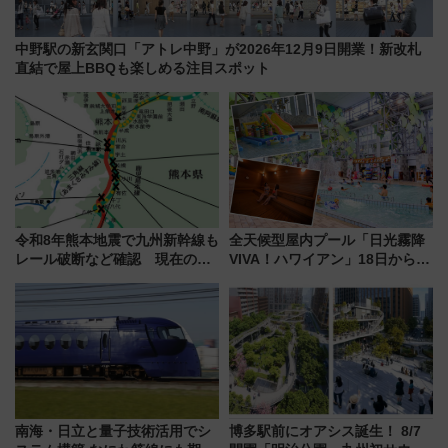
中野駅の新玄関口「アトレ中野」が2026年12月9日開業！新改札
直結で屋上BBQも楽しめる注目スポット
令和8年熊本地震で九州新幹線も
全天候型屋内プール「日光霧降
レール破断など確認 現在の運
VIVA！ハワイアン」18日から営
転見合わせ状況と交通網への影
業開始 小さなお子様連れのフ
響
ァミリーから大人まで幅広い世
代が一日中楽しる夏のリゾート
を楽しんで
南海・日立と量子技術活用でシ
博多駅前にオアシス誕生！ 8/7