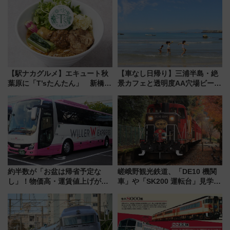
ZOO」開催情報
ーパス」でおトクに道東観光
（8/3発売）
【駅ナカグルメ】エキュート秋
【車なし日帰り】三浦半島・絶
葉原に「T’sたんたん」 新橋に
景カフェと透明度AA穴場ビーチ
551蓬莱のDNAを継ぐ「東京豚
を巡る！ おトクな電車きっぷ活
饅」、オムライス専門店「肉と
用してストレスフリー旅へ行こ
たまご」新グルメ続々登場！
う！
【2026年8月】
約半数が「お盆は帰省予定な
嵯峨野観光鉄道、「DE10 機関
し」！物価高・運賃値上げが財
車」や「SK200 運転台」見学ツ
布を直撃、往復1万円以内なら帰
アーを開催！ ラストランイベン
りたいけど……【WILLER お盆
トの一環で激レア体験できちゃ
帰省動向調査】
うかも 参加方法やスケジュール
をご紹介