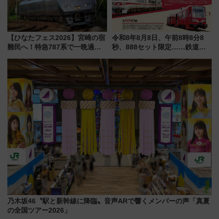
【ひなたフェス2026】宮崎の宿
令和8年8月8日、午前8時8分8
難民へ！特急787系で一晩過ご
秒、888セット限定……鉄道各
せる夜間滞在型イベント「スワ
社の「8・8・8」な記念きっぷ
ローおひさま」が救世主に？
たち
乃木坂46〝駅と新幹線に降臨〟音声ARで響くメンバーの声「真夏
の全国ツアー2026」