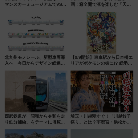
マンスカーミュージアムでVSE
画！窓全開で涼を楽しむ「天然
の設計秘話に迫る企画展が7月
クーラー体験号」と限定鉄コレ
15日スタート
発売
北九州モノレール、新型車両導
【9/9開始】東京駅から日本橋エ
入へ 今日からデザイン総選挙
リアがポケモンの街に!? 総勢
始まる
100匹以上が出現「レジェンド
リサーチ」本格謎解き・グッズ
情報まとめ
西武鉄道が「昭和から令和を走
埼玉・川越駅すぐ！「川越餃子
り鉄分補給」をテーマに博覧会
祭り」とは？宇都宮・浜松から
を実施！くすのきホールで8月
ご当地和牛まで全国の人気餃子
14日から 新車両「トキイロ」体
を食べ比べ【7月25日・26日開