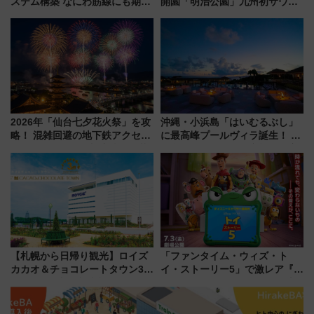
ステム構築 なにわ筋線にも期待
開園「明治公園」九州初サウナ
乗務員・車両計画作業を短縮へ
TOTOPAや日本一のピザなど絶
品グルメ登場で駅前の過ごし方
はどう変わる？
2026年「仙台七夕花火祭」を攻
沖縄・小浜島「はいむるぶし」
略！ 混雑回避の地下鉄アクセス
に最高峰プールヴィラ誕生！ 石
からまだ買える有料席情報、花
垣島から船で向かう究極のご褒
火前に楽しむ仙台観光ルートま
美旅「何もしない贅沢」を体験
で解説！
してみない？
【札幌から日帰り観光】ロイズ
「ファンタイム・ウィズ・ト
カカオ＆チョコレートタウン3周
イ・ストーリー5」で激レア『ロ
年！ 9月は入場料半額やチョコ
ルカナ』カードをゲット！最新
詰め放題を開催、ロイズタウン
デコレーションも徹底解説
駅からのアクセスも