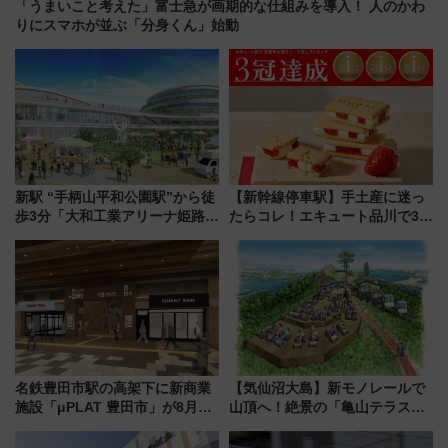
「うまいこと考えた」富士急が画期的な仕組みを導入！ 人のかわ
りにスマホが並ぶ「分身くん」始動
新駅 “手柄山平和公園駅”から徒
【新幹線停車駅】手土産に迷っ
歩3分「大和工業アリーナ姫路」
たらコレ！エキュート品川で3年
10月開業！Novelbright公演 や
連続売上1位を獲得した定番手土
大相撲巡業など 豪華イベントと
産スイーツとは？
アクセス
名鉄豊田市駅の高架下に新商業
【気仙沼大島】新モノレールで
施設「μPLAT 豊田市」が8月26
山頂へ！絶景の「亀山テラス
日開業！全8店舗が出店し街の新
360°」が7月19日オープン、休
たな玄関口へ
暇村のお得な日帰りプランも登