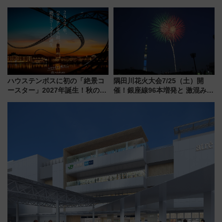
212本の大増発、混雑緩和に期
適ドライブ術
待
ハウステンボスに初の「絶景コ
隅田川花火大会7/25（土）開
ースター」2027年誕生！秋の
催！銀座線96本増発と 激混みの
「すんごいハロウィン」見どこ
「浅草駅」を回避する最寄り駅･
ろも一挙紹介
アクセス攻略法、2万発の花火が
都心の夜に！