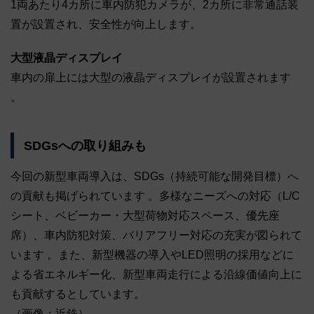
1両あたり4カ所に車内防犯カメラが、2カ所に非常通話装
置が設置され、安全性が向上します。
大型液晶ディスプレイ
車内の扉上には大型の液晶ディスプレイが設置されます
。
SDGsへの取り組みも
今回の新型車両導入は、SDGs（持続可能な開発目標）へ
の貢献も掲げられています 。多様なニーズへの対応（L/C
シート、ベビーカー・大型荷物対応スペース、優先座
席）、車内防犯対策、バリアフリー対応の充実が図られて
います 。また、新型機器の導入やLED照明の採用などに
よる省エネルギー化、新型車両走行による沿線価値向上に
も貢献するとしています。
（画像：近鉄）