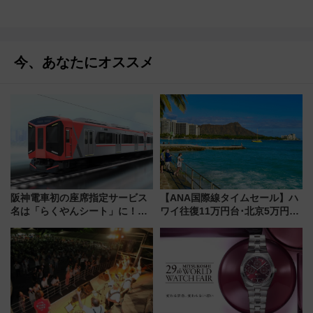
今、あなたにオススメ
阪神電車初の座席指定サービス
【ANA国際線タイムセール】ハ
名は「らくやんシート」に！新
ワイ往復11万円台･北京5万円台
型3000系で大阪梅田～山陽姫路
～、憧れのビジネスクラスも！
を快適移動
来春のGW旅行まで狙える激ア
ツ路線まとめ（8/10まで）