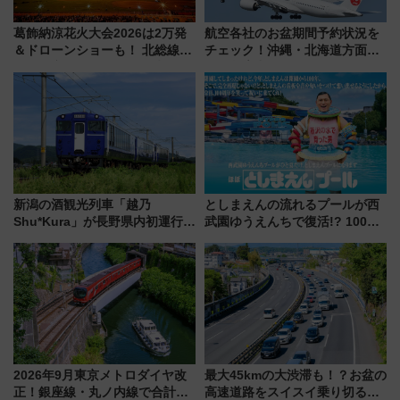
葛飾納涼花火大会2026は2万発
航空各社のお盆期間予約状況を
＆ドローンショーも！ 北総線を
チェック！沖縄・北海道方面は
使った穴場アクセスや臨時列
予約急増中、いまから狙うべき
車、観覧スポット情報と周辺観
日は？
光まとめ（7/28開催）
新潟の酒観光列車「越乃
としまえんの流れるプールが西
Shu*Kura」が長野県内初運行！
武園ゆうえんちで復活!? 100周
地酒と食を味わう信州プレDC特
年記念企画＆「春日のうん○スラ
別企画
イダー」に注目 2026年夏は所
沢へ遊びに行こう
2026年9月東京メトロダイヤ改
最大45kmの大渋滞も！？お盆の
正！銀座線・丸ノ内線で合計
高速道路をスイスイ乗り切る快