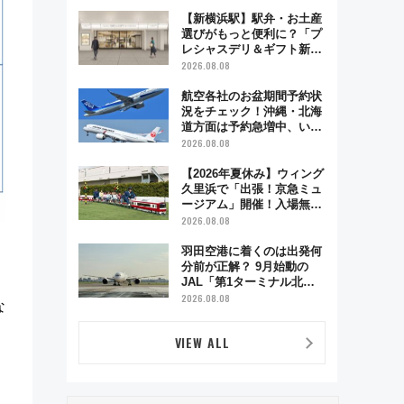
で味わう近江牛や伝統文化
の特別コラボ
【新横浜駅】駅弁・お土産
選びがもっと便利に？「プ
レシャスデリ＆ギフト新横
浜」がオープン 場所や営
2026.08.08
業時間・限定弁当を紹介
航空各社のお盆期間予約状
況をチェック！沖縄・北海
道方面は予約急増中、いま
から狙うべき日は？
2026.08.08
【2026年夏休み】ウィング
久里浜で「出張！京急ミュ
ージアム」開催！入場無料
でスタンプラリーや子ども
2026.08.08
制服撮影も
羽田空港に着くのは出発何
分前が正解？ 9月始動の
JAL「第1ターミナル北側
サテライト」は徒歩1キロ
2026.08.08
な
超え！ 知っておきたい変更
点まとめ
VIEW ALL