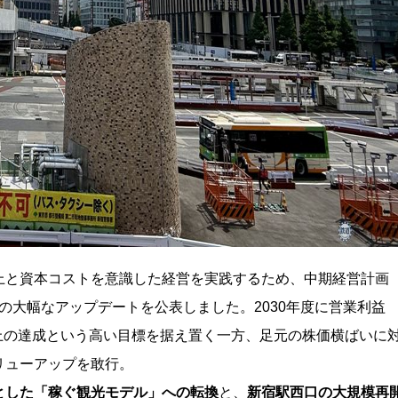
上と資本コストを意識した経営を実践するため、中期経営計画
施策の大幅なアップデートを公表しました。
2030年度に営業利益
以上の達成という高い目標を
据え置く一方
、足元の株価横ばいに
リューアップを敢行
。
とした「稼ぐ観光モデル」への転換
と、
新宿駅西口の大規模再