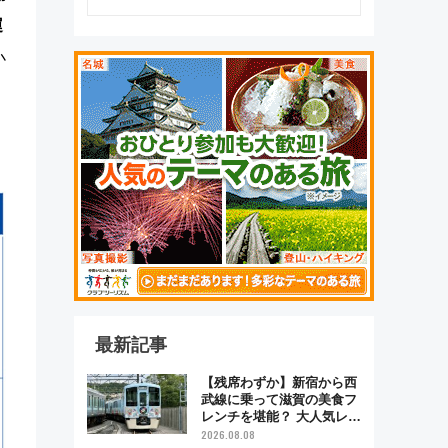
運
小
最新記事
【残席わずか】新宿から西
武線に乗って滋賀の美食フ
レンチを堪能？ 大人気レス
トラン列車「52席の至福」
2026.08.08