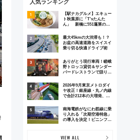
人気ランキング
【駅ナカグルメ】エキュー
ト秋葉原に「T’sたんた
ん」 新橋に551蓬莱の
DNAを継ぐ「東京豚饅」、
オムライス専門店「肉とた
最大45kmの大渋滞も！？
まご」新グルメ続々登場！
お盆の高速道路をスイスイ
【2026年8月】
乗り切る快適ドライブ術
ありがとう現行車両！嵯峨
野トロッコ貸切＆サンダー
バードレストランで語り合
う秋の京都 斉藤雪乃＆福
原トシヒロと行く！9月13
2026年9月東京メトロダイ
日「京都の鉄道満喫ツア
ヤ改正！銀座線・丸ノ内線
ー」開催
で合計212本の大増発、混
雑緩和に期待
南海電鉄がなにわ筋線に乗
り入れる「次期空港特急」
対
の導入を決定！ピニンファ
リーナによる日本初の鉄道
デザイン
VIEW ALL
開