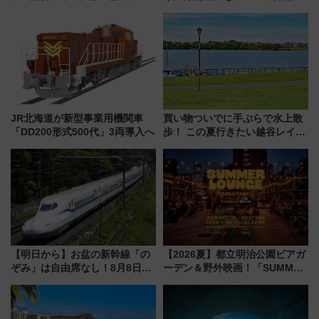
ディがVaundy「かげろう」×向
を実施！くすのきホールで8月
谷実アレンジの特別仕様へ、8月
14日から 新車両「トキイロ」体
5日始発から
験ブースも アクセスや申込方法
を解説
JR北海道が新型事業用機関車
買い物ついでに手ぶらで水上散
「DD200形式500代」3両導入へ
歩！ この夏行きたい越谷レイク
タウンの新たな水辺の憩いエリ
ア「LAKESIDE PARK」（埼玉
県越谷市）
【明日から】お盆の新幹線「の
【2026夏】都立明治公園ビアガ
ぞみ」は自由席なし！8月8日午
ーデン＆野外映画！「SUMMER
前はほぼ満席…でも数時間ズラ
LOUNGE」のアクセスと上映ス
せば空きが見つかることも 混
ケジュール 夜風とビール、映画
雑避ける「空席」探しのコツ
を満喫！