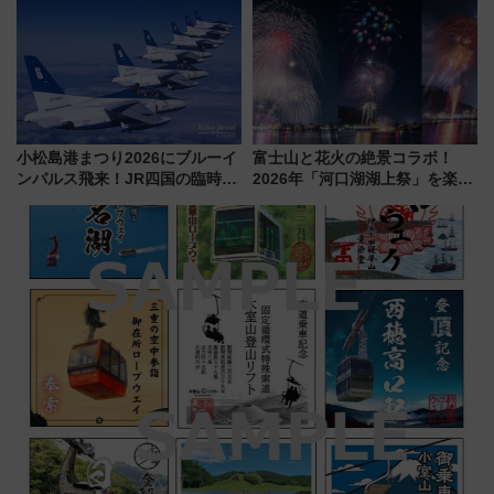
ー！ 注目の編成やデザインまと
用は今冬から
め
小松島港まつり2026にブルーイ
富士山と花火の絶景コラボ！
ンパルス飛来！JR四国の臨時ダ
2026年「河口湖湖上祭」を楽し
イヤや駐車場予約を徹底解説
む完全ガイド＆鉄道アクセスの
ススメ