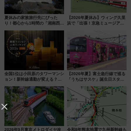
夏休みの家族旅行先にぴった
【2026年夏休み】ウィング久里
り！都心から1時間の「湘南西エ
浜で「出張！京急ミュージア
リア」満喫ガイド 鎌倉・江の
ム」開催！入場無料でスタンプ
島とは異なる魅力を持つ今夏の
ラリーや子ども制服撮影も
注目スポット
全国1位は小田原のタワーマンシ
【2026年夏】富士急行線で巡る
ョン！新幹線通勤が変える？
「うちはサスケ」誕生日スタン
「住みたい街」の最新トレンド
プラリー！富士急ハイランド限
【新築マンション人気ランキン
定グルメ＆グッズ徹底ガイド
グ】
2026年9月東京メトロダイヤ改
令和8年熊本地震で九州新幹線も