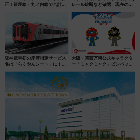
正！銀座線・丸ノ内線で合計
レール破断など確認 現在の運
212本の大増発、混雑緩和に期
転見合わせ状況と交通網への影
待
響
阪神電車初の座席指定サービス
大阪・関西万博公式キャラクタ
名は「らくやんシート」に！新
ー「ミャクミャク」ピンバッジ
型3000系で大阪梅田～山陽姫路
新登場！関西の駅構内などで7月
を快適移動
中旬発売