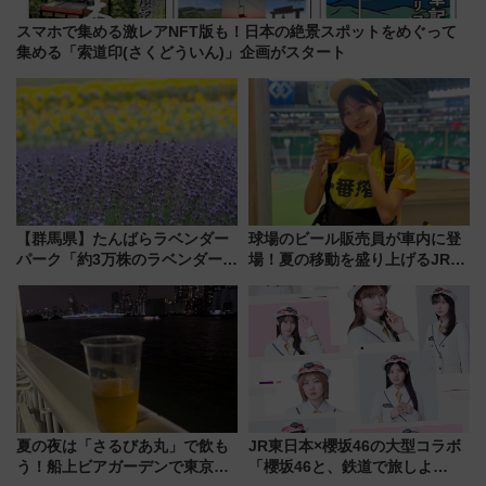
スマホで集める激レアNFT版も！日本の絶景スポットをめぐって
集める「索道印(さくどういん)」企画がスタート
【群馬県】たんばらラベンダー
球場のビール販売員が車内に登
パーク「約3万株のラベンダー」
場！夏の移動を盛り上げるJR九
が見頃！新幹線＆無料送迎バス
州「ビール新幹線」7月31日・8
で都心から約1時間半で夏の絶景
月7日限定 ソフトバンクホーク
を！
スとコラボ
夏の夜は「さるびあ丸」で飲も
JR東日本×櫻坂46の大型コラボ
う！船上ビアガーデンで東京湾
「櫻坂46と、鉄道で旅しよ