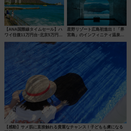
【ANA国際線タイムセール】ハ
星野リゾート広島初進出！「界
ワイ往復11万円台･北京5万円台
宮島」のインフィニティ温泉と
～、憧れのビジネスクラスも！
古式サウナ「石風呂」を大解剖
来春のGW旅行まで狙える激ア
宿泊料金・アクセスは？（2026
ツ路線まとめ（8/10まで）
年7月23日開業）
【感動】サメ肌に直接触れる貴重なチャンス！子どもも虜になる