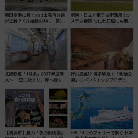
羽田空港に着くのは出発何分前
南海・日立と量子技術活用でシ
が正解？ 9月始動のJAL「第1タ
ステム構築 なにわ筋線にも期待
ーミナル北側サテライト」は徒
乗務員・車両計画作業を短縮へ
歩1キロ超え！ 知っておきたい
変更点まとめ
北陸鉄道「1M系」2027年度導
行列必至!? 博多駅近く「明治公
入へ 「空に始まり、海へ続く」
園」にパンストックプロデュー
白山比咩神社をモチーフにした
スの新業態『Land Bageri』8/7
神秘的なデザイン
オープン 秋からはビストロ営業
も！
【横浜市】夏の「夜の動物園」
HIS「4つのフェリーで繋ぐ 日本