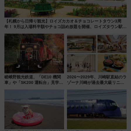
【札幌から日帰り観光】ロイズカカオ＆チョコレートタウン3周
年！ 9月は入場料半額やチョコ詰め放題を開催、ロイズタウン駅か
らのアクセスも
嵯峨野観光鉄道、「DE10 機関
2026〜2029年、川崎駅直結のラ
車」や「SK200 運転台」見学ツ
ゾーナ川崎が過去最大級リニュ
アーを開催！ ラストランイベン
ーアル！ フードコート拡大など
トの一環で激レア体験できちゃ
「いつから何が変わるか」徹底
うかも 参加方法やスケジュール
解説！
をご紹介