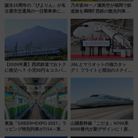
誕生15周年の「ぴよりん」が名
乃木坂46一ノ瀬美空が福岡で鉄
古屋市交通局の一日乗車券に！
道旅を満喫⁈ 西鉄の観光列車
東山線では貸切電車も登場【限
「THE RAIL KITCHEN
定1万5000枚】
CHIKUGO」で巡る福岡･太宰
府･柳川の旅！YouTubeが公開
に
【2026年夏】西武鉄道でおトク
JALとマリオットの強力タッ
に秩父へ？ 小児50円＆コスパ最
グ！ フライトと宿泊のステイタ
強きっぷで「安・近・短」な家
スマッチでFLY ON ポイントや
族旅行！ 深夜の正丸トンネル探
上級会員資格を効率よく獲得す
検や特急ラビューも
る方法を解説
東急「GREEN×EXPO 2027」ラ
山陽新幹線「こだま」N700系
ッピング特別列車が7/14～東
6000番代が新デザインに！産学
横・田園都市・目黒線でデビュ
連携で描く瀬戸内の波模様 運