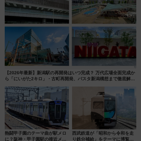
【2026年最新】新潟駅の再開発はいつ完成？ 万代広場全面完成か
ら「にいがた2キロ」・古町再開発、バスタ新潟構想まで徹底解
説！
熱闘甲子園のテーマ曲が駅メロ
西武鉄道が「昭和から令和を走
に？阪神・甲子園駅の接近メロ
り鉄分補給」をテーマに博覧会