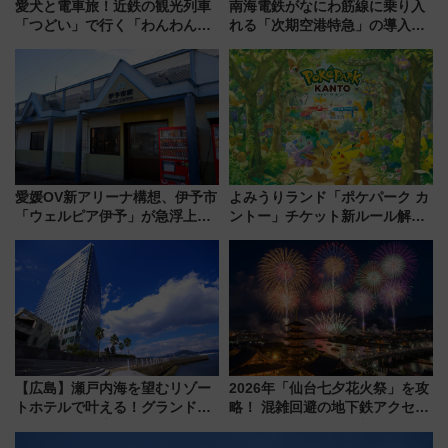
愛犬と電車旅！近鉄の観光列車
南海電鉄がなにわ筋線に乗り入
「つどい」で行く「わんわん列
れる「次期空港特急」の導入を
車」第5弾！海辺のBBQも楽し
決定！ピニンファリーナによる
める日帰りツアー
日本初の鉄道デザイン
愛媛OV新アリーナ構想、伊予市
よみうりランド「ポケパーク カ
「ウェルピア伊予」が急浮上！
ントー」チケット新ルール解
サイボウズ青野社長の参加表明
説！購入制限の緩和と入場時の
で探る鉄道アクセスの未来
本人確認が11月スタート
【広島】瀬戸内海を望むリゾー
2026年「仙台七夕花火祭」を攻
トホテルで叶える！グランドプ
略！ 混雑回避の地下鉄アクセス
リンスホテル広島のフォトウエ
からまだ買える有料席情報、花
ディング＆カジュアルパーティ
火前に楽しむ仙台観光ルートま