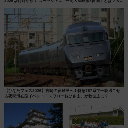
2026は何時から？ ズーラシア・
一周大満喫旅8日間」とは？天橋
野毛山・金沢の電車アクセスや
立・小樽・日光東照宮など全国
見どころ、限定イベントを徹底
の絶景＆限定グルメを網羅！煩
解説！
雑な手続きも不要でお手軽に楽
しめるプランが登場
【ひなたフェス2026】宮崎の宿難民へ！特急787系で一晩過ごせ
る夜間滞在型イベント「スワローおひさま」が救世主に？