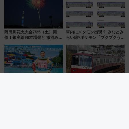
隅田川花火大会7/25（土）開
車内にメタモン出現？ みなとみ
催！銀座線96本増発と 激混みの
らい線×ポケモン「ブクブクうみ
「浅草駅」を回避する最寄り駅･
ぞこの街」ラッピング電車が運
アクセス攻略法、2万発の花火が
行開始に！ この夏は直通列車で
都心の夜に！
横浜へ！
としまえんの流れるプールが西
2026年夏・京急「ウィング・シ
武園ゆうえんちで復活!? 100周
ート」平日特別運行 ダイヤ・
年記念企画＆「春日のうん○スラ
乗車方法を解説！2階建てバスや
イダー」に注目 2026年夏は所
三浦海岸を堪能できるお出かけ
沢へ遊びに行こう
プランもご紹介