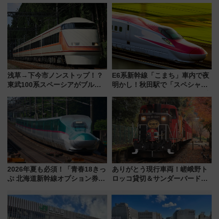
の夜景を眺めながら軽く一
う。」が7月20日より始動！新
杯……工場直送生ビールや島グ
潟・長野・庄内へ
ルメが美味い
浅草→下今市ノンストップ！？
E6系新幹線「こまち」車内で夜
東武100系スペーシアがブルー
明かし！秋田駅で「スペシャル
リボン賞35周年記念で「デビュ
ナイト」8月開催、料金や予約方
ー当時の停車駅」を再現 運転
法は？
時刻や特急券の買い方を紹介
2026年夏も必須！「青春18きっ
ありがとう現行車両！嵯峨野ト
ぷ 北海道新幹線オプション券」
ロッコ貸切＆サンダーバードレ
自動改札対応ルールと途中下車
ストランで語り合う秋の京都
の罠
斉藤雪乃＆福原トシヒロと行
く！9月13日「京都の鉄道満喫
ツアー」開催