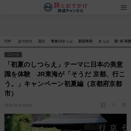
TOP
おでかけ
花火
青春18きっぷ
新型車両
きっぷ
駅･街 再
ニュース
「初夏のしつらえ」テーマに日本の美意
識を体験 JR東海が「そうだ 京都、行こ
う。」キャンペーン初夏編（京都府京都
市）
2025.06.19 08:06