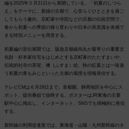
編を2025年５月31日から展開している。「初夏のしつら
え」をテーマに、新緑の古都で、心安らぐひとときを過ご
してもらう趣向。京町家や寺院などの京都の伝統空間で、
春から初夏への季節の移り変わりや日本の美意識を体感で
きる特別メニューを用意する。
初夏編の宣伝展開では、阪急京都線烏丸が最寄りの重要文
化財・杉本家住宅をはじめとする京町家のたたずまいや、
伝統的社寺の茶室、襖（ふすま）絵、秋の紅葉とは一味違
う初夏の青もみじといった古都の風情を情報発信する。
テレビCMは６月29日まで。首都圏、静岡地区を中心にス
ポット、提供番組で放映する。ポスターはJR東海の主要
駅中心に掲出し、インターネット、SNSでも積極的に発信
する。
新幹線の利用促進策では、東海道・山陽・九州新幹線のネ