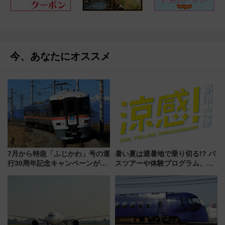
今、あなたにオススメ
7月から特急「ふじかわ」号の運
暑い夏は避暑地で乗り切る!? バ
行30周年記念キャンペーンがス
スツアーや体験プログラム、旅
タート！ JR東海
のサポートサービスも充実「涼
感！那須・塩原」キャンペーン
開催（7/1～）