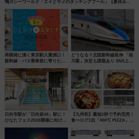
鴨川シーワールド「エイとサメのタッチングプール」【夏休み限
定企画】
再開発に沸く東京駅八重洲口！
どうなる？北陸新幹線延伸 「桂
新幹線・バス乗車前に寄りたい
川案」決定も課題あり SNS上の
「ヤエチカ」2026年夏の「ひん
声は
やり＆スタミナグルメ」6選【新
店舗も！】
日向市駅が「日向坂46」駅に！
【九州初】最短2秒で予約完売！
ひなたフェス2026開催に向けJR
食べログ1位「400℃ PIZZA」が
九州が記念きっぷや臨時列車で
博多駅すぐの明治公園に8/7オー
全力応援 夜行列車「ドリーム
プン。もつ鍋風など限定メニュ
おひさま号」も走る
ーも