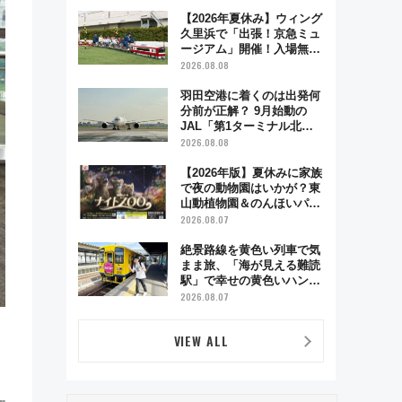
【2026年夏休み】ウィング
久里浜で「出張！京急ミュ
ージアム」開催！入場無料
でスタンプラリーや子ども
2026.08.08
制服撮影も
羽田空港に着くのは出発何
分前が正解？ 9月始動の
JAL「第1ターミナル北側
サテライト」は徒歩1キロ
2026.08.08
超え！ 知っておきたい変更
点まとめ
【2026年版】夏休みに家族
で夜の動物園はいかが？東
山動植物園＆のんほいパー
ク「ナイトZOO」開催情報
2026.08.07
絶景路線を黄色い列車で気
まま旅、「海が見える難読
駅」で幸せの黄色いハンカ
チに願いを 「新・鉄道ひ
2026.08.07
とり旅」279回目の舞台は
「島原鉄道」
VIEW ALL