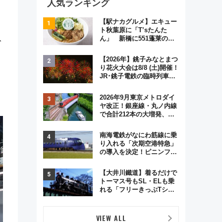
人気ランキング
【駅ナカグルメ】エキュー
ト秋葉原に「T’sたんた
ん」 新橋に551蓬莱の
ト
DNAを継ぐ「東京豚饅」、
オムライス専門店「肉とた
【2026年】銚子みなとまつ
まご」新グルメ続々登場！
り花火大会は8/8 (土)開催！
【2026年8月】
JR･銚子電鉄の臨時列車や
アクセス情報、利根川に咲
く8,000発の大迫力＆屋台
2026年9月東京メトロダイ
を満喫
ヤ改正！銀座線・丸ノ内線
で合計212本の大増発、混
雑緩和に期待
南海電鉄がなにわ筋線に乗
り入れる「次期空港特急」
の導入を決定！ピニンファ
リーナによる日本初の鉄道
デザイン
【大井川鐵道】着るだけで
トーマス号もSL・ELも乗
れる「フリーきっぷTシャ
ツ」8月6日より受注販売
VIEW ALL