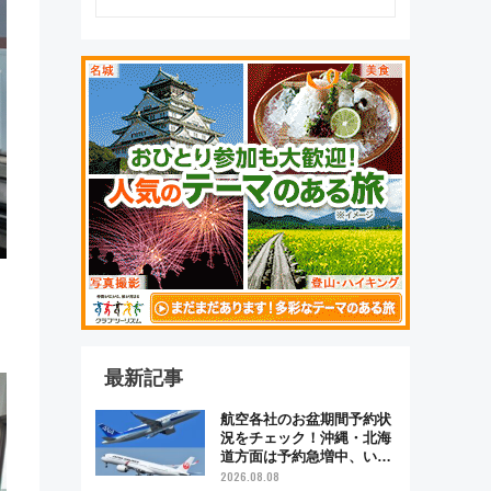
最新記事
航空各社のお盆期間予約状
況をチェック！沖縄・北海
道方面は予約急増中、いま
から狙うべき日は？
2026.08.08